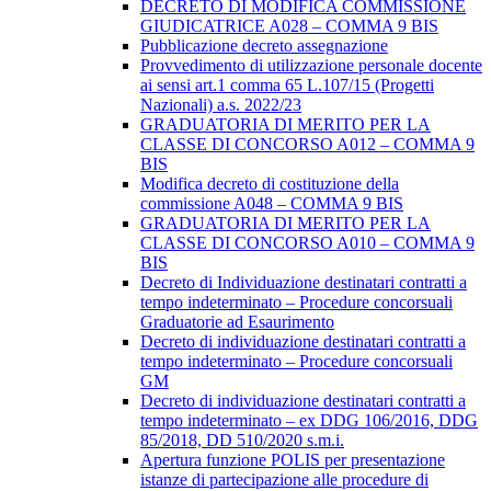
DECRETO DI MODIFICA COMMISSIONE
GIUDICATRICE A028 – COMMA 9 BIS
Pubblicazione decreto assegnazione
Provvedimento di utilizzazione personale docente
ai sensi art.1 comma 65 L.107/15 (Progetti
Nazionali) a.s. 2022/23
GRADUATORIA DI MERITO PER LA
CLASSE DI CONCORSO A012 – COMMA 9
BIS
Modifica decreto di costituzione della
commissione A048 – COMMA 9 BIS
GRADUATORIA DI MERITO PER LA
CLASSE DI CONCORSO A010 – COMMA 9
BIS
Decreto di Individuazione destinatari contratti a
tempo indeterminato – Procedure concorsuali
Graduatorie ad Esaurimento
Decreto di individuazione destinatari contratti a
tempo indeterminato – Procedure concorsuali
GM
Decreto di individuazione destinatari contratti a
tempo indeterminato – ex DDG 106/2016, DDG
85/2018, DD 510/2020 s.m.i.
Apertura funzione POLIS per presentazione
istanze di partecipazione alle procedure di