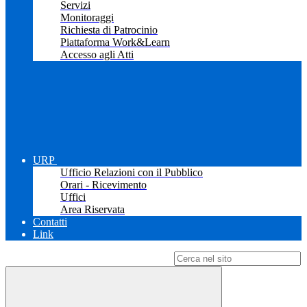
Servizi
Monitoraggi
Richiesta di Patrocinio
Piattaforma Work&Learn
Accesso agli Atti
URP
Ufficio Relazioni con il Pubblico
Orari - Ricevimento
Uffici
Area Riservata
Contatti
Link
Campo di ricerca per le pagine del sito