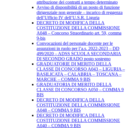
attribuzione dei contratti a tempo determinato
Avviso di disponibilità di un posto di funzione
dirigenziale non generale – incarico di reggenza
dell’Ufficio IV dell’U.S.R. Liguria
DECRETO DI MODIFICA DELLA
COSTITUZIONE DELLA COMMISSIONE
A048 – Concorso Straordinario art. 59, comma
9-bis
Convocazioni del personale docente per le
assunzioni in ruolo per l’a.s. 2022-2023 – DD
499/2020 – ADSS SCUOLA SECONDARIA
DI SECONDO GRADO posto sostegno
GRADUATORIE DI MERITO DELLA
CLASSE DI CONCORSO A043 – LIGURIA –
BASILICATA – CALABRIA – TOSCANA –
MARCHE – COMMA 9 BIS
GRADUATORIA DI MERITO DELLA
CLASSE DI CONCORSO A050 – COMMA 9
BIS
DECRETO DI MODIFICA DELLA
COSTITUZIONE DELLA COMMISSIONE
A048 – COMMA 9 BIS
DECRETO DI MODIFICA DELLA
COSTITUZIONE DELLA COMMISSIONE
A040 – COMMA 9 BIS