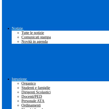
Notizie
Tutte le notizie
Comunicati stampa
Novità in agenda
Istruzione
Organico
Studenti e famiglie
Dirigenti Scolastici
Docenti/PED
Personale ATA
Ordinamenti