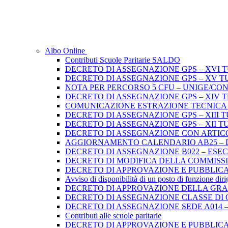
Albo Online
Contributi Scuole Paritarie SALDO
DECRETO DI ASSEGNAZIONE GPS – XVI 
DECRETO DI ASSEGNAZIONE GPS – XV T
NOTA PER PERCORSO 5 CFU – UNIGE/CO
DECRETO DI ASSEGNAZIONE GPS – XIV 
COMUNICAZIONE ESTRAZIONE TECNICA di 
DECRETO DI ASSEGNAZIONE GPS – XIII 
DECRETO DI ASSEGNAZIONE GPS – XII T
DECRETO DI ASSEGNAZIONE CON ARTICO
AGGIORNAMENTO CALENDARIO AB25 – D.D
DECRETO DI ASSEGNAZIONE B022 – ES
DECRETO DI MODIFICA DELLA COMMISSION
DECRETO DI APPROVAZIONE E PUBBLICA
Avviso di disponibilità di un posto di funzione dir
DECRETO DI APPROVAZIONE DELLA GRADU
DECRETO DI ASSEGNAZIONE CLASSE DI 
DECRETO DI ASSEGNAZIONE SEDE A014 –
Contributi alle scuole paritarie
DECRETO DI APPROVAZIONE E PUBBLICA