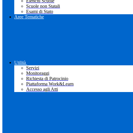
Elenchi Scuole
Scuole non Statali
Esami di Stato
Aree Tematiche
Utilità
Servizi
Monitoraggi
Richiesta di Patrocinio
Piattaforma Work&Learn
Accesso agli Atti