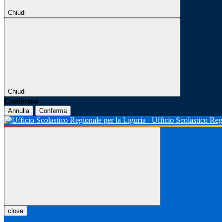
Chiudi
Chiudi
Conferma
Annulla
Conferma
Ufficio Scolastico Reg
close