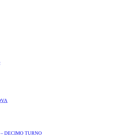
0
OVA
A – DECIMO TURNO