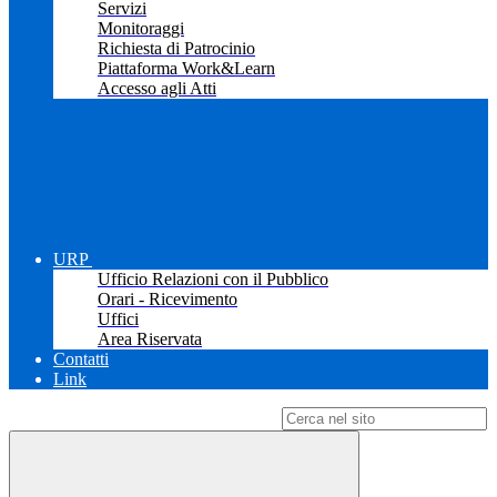
Servizi
Monitoraggi
Richiesta di Patrocinio
Piattaforma Work&Learn
Accesso agli Atti
URP
Ufficio Relazioni con il Pubblico
Orari - Ricevimento
Uffici
Area Riservata
Contatti
Link
Campo di ricerca per le pagine del sito