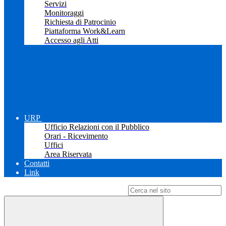
Servizi
Monitoraggi
Richiesta di Patrocinio
Piattaforma Work&Learn
Accesso agli Atti
URP
Ufficio Relazioni con il Pubblico
Orari - Ricevimento
Uffici
Area Riservata
Contatti
Link
Campo di ricerca per le pagine del sito