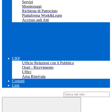
Servizi
Monitoraggi
Richiesta di Patrocinio
Piattaforma Work&Learn
Accesso agli Atti
URP
Ufficio Relazioni con il Pubblico
Orari - Ricevimento
Uffici
Area Riservata
Contatti
Link
Campo di ricerca per le pagine del sito