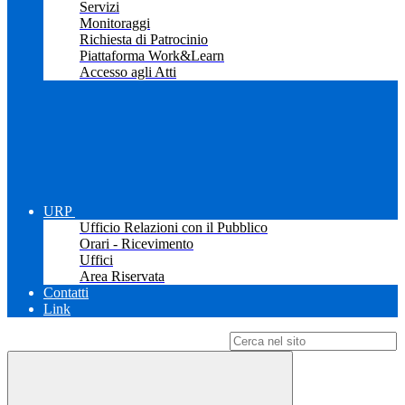
Servizi
Monitoraggi
Richiesta di Patrocinio
Piattaforma Work&Learn
Accesso agli Atti
URP
Ufficio Relazioni con il Pubblico
Orari - Ricevimento
Uffici
Area Riservata
Contatti
Link
Campo di ricerca per le pagine del sito