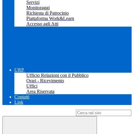
Servizi
Monitoraggi
Richiesta di Patrocinio
Piattaforma Work&Learn
Accesso agli Atti
URP
Ufficio Relazioni con il Pubblico
Orari - Ricevimento
Uffici
Area Riservata
Contatti
Link
Campo di ricerca per le pagine del sito