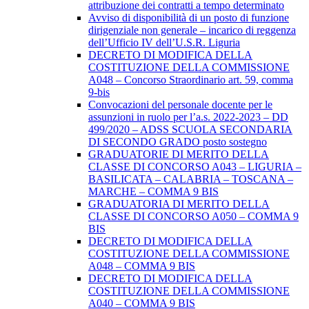
attribuzione dei contratti a tempo determinato
Avviso di disponibilità di un posto di funzione
dirigenziale non generale – incarico di reggenza
dell’Ufficio IV dell’U.S.R. Liguria
DECRETO DI MODIFICA DELLA
COSTITUZIONE DELLA COMMISSIONE
A048 – Concorso Straordinario art. 59, comma
9-bis
Convocazioni del personale docente per le
assunzioni in ruolo per l’a.s. 2022-2023 – DD
499/2020 – ADSS SCUOLA SECONDARIA
DI SECONDO GRADO posto sostegno
GRADUATORIE DI MERITO DELLA
CLASSE DI CONCORSO A043 – LIGURIA –
BASILICATA – CALABRIA – TOSCANA –
MARCHE – COMMA 9 BIS
GRADUATORIA DI MERITO DELLA
CLASSE DI CONCORSO A050 – COMMA 9
BIS
DECRETO DI MODIFICA DELLA
COSTITUZIONE DELLA COMMISSIONE
A048 – COMMA 9 BIS
DECRETO DI MODIFICA DELLA
COSTITUZIONE DELLA COMMISSIONE
A040 – COMMA 9 BIS