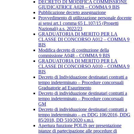
DECRETO DI MODIFICA COMMISSIONE
GIUDICATRICE A028 – COMMA 9 BIS
Pubblicazione decreto assegnazione
Provvedimento di utilizzazione personale docente
ai sensi art.1 comma 65 L.107/15 (Progetti
Nazionali) a.s. 2022/23
GRADUATORIA DI MERITO PER LA
CLASSE DI CONCORSO A012 – COMMA 9
BIS
Modifica decreto di costituzione della
commissione A048 – COMMA 9 BIS
GRADUATORIA DI MERITO PER LA
CLASSE DI CONCORSO A010 – COMMA 9
BIS
Decreto di Individuazione destinatari contratti a
tempo indeterminato – Procedure concorsuali
Graduatorie ad Esaurimento
Decreto di individuazione destinatari contratti a
tempo indeterminato – Procedure concorsuali
GM
Decreto di individuazione destinatari contratti a
tempo indeterminato – ex DDG 106/2016, DDG
85/2018, DD 510/2020 s.m.i.
Apertura funzione POLIS per presentazione
istanze di partecipazione alle procedure di