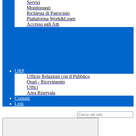
Servizi
Monitoraggi
Richiesta di Patrocinio
Piattaforma Work&Learn
Accesso agli Atti
URP
Ufficio Relazioni con il Pubblico
Orari - Ricevimento
Uffici
Area Riservata
Contatti
Link
Campo di ricerca per le pagine del sito