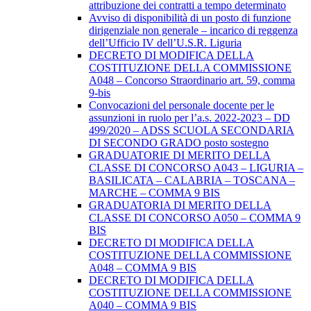
attribuzione dei contratti a tempo determinato
Avviso di disponibilità di un posto di funzione
dirigenziale non generale – incarico di reggenza
dell’Ufficio IV dell’U.S.R. Liguria
DECRETO DI MODIFICA DELLA
COSTITUZIONE DELLA COMMISSIONE
A048 – Concorso Straordinario art. 59, comma
9-bis
Convocazioni del personale docente per le
assunzioni in ruolo per l’a.s. 2022-2023 – DD
499/2020 – ADSS SCUOLA SECONDARIA
DI SECONDO GRADO posto sostegno
GRADUATORIE DI MERITO DELLA
CLASSE DI CONCORSO A043 – LIGURIA –
BASILICATA – CALABRIA – TOSCANA –
MARCHE – COMMA 9 BIS
GRADUATORIA DI MERITO DELLA
CLASSE DI CONCORSO A050 – COMMA 9
BIS
DECRETO DI MODIFICA DELLA
COSTITUZIONE DELLA COMMISSIONE
A048 – COMMA 9 BIS
DECRETO DI MODIFICA DELLA
COSTITUZIONE DELLA COMMISSIONE
A040 – COMMA 9 BIS