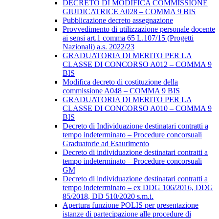
DECRETO DI MODIFICA COMMISSIONE
GIUDICATRICE A028 – COMMA 9 BIS
Pubblicazione decreto assegnazione
Provvedimento di utilizzazione personale docente
ai sensi art.1 comma 65 L.107/15 (Progetti
Nazionali) a.s. 2022/23
GRADUATORIA DI MERITO PER LA
CLASSE DI CONCORSO A012 – COMMA 9
BIS
Modifica decreto di costituzione della
commissione A048 – COMMA 9 BIS
GRADUATORIA DI MERITO PER LA
CLASSE DI CONCORSO A010 – COMMA 9
BIS
Decreto di Individuazione destinatari contratti a
tempo indeterminato – Procedure concorsuali
Graduatorie ad Esaurimento
Decreto di individuazione destinatari contratti a
tempo indeterminato – Procedure concorsuali
GM
Decreto di individuazione destinatari contratti a
tempo indeterminato – ex DDG 106/2016, DDG
85/2018, DD 510/2020 s.m.i.
Apertura funzione POLIS per presentazione
istanze di partecipazione alle procedure di