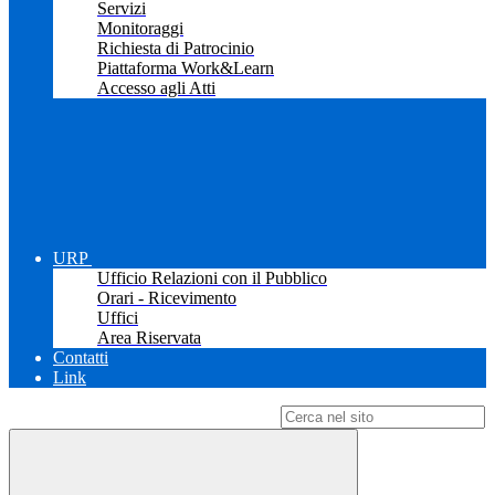
Servizi
Monitoraggi
Richiesta di Patrocinio
Piattaforma Work&Learn
Accesso agli Atti
URP
Ufficio Relazioni con il Pubblico
Orari - Ricevimento
Uffici
Area Riservata
Contatti
Link
Campo di ricerca per le pagine del sito