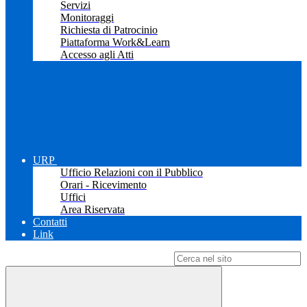
Servizi
Monitoraggi
Richiesta di Patrocinio
Piattaforma Work&Learn
Accesso agli Atti
URP
Ufficio Relazioni con il Pubblico
Orari - Ricevimento
Uffici
Area Riservata
Contatti
Link
Campo di ricerca per le pagine del sito