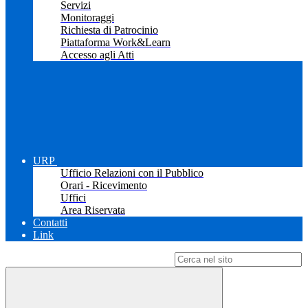
Servizi
Monitoraggi
Richiesta di Patrocinio
Piattaforma Work&Learn
Accesso agli Atti
URP
Ufficio Relazioni con il Pubblico
Orari - Ricevimento
Uffici
Area Riservata
Contatti
Link
Campo di ricerca per le pagine del sito