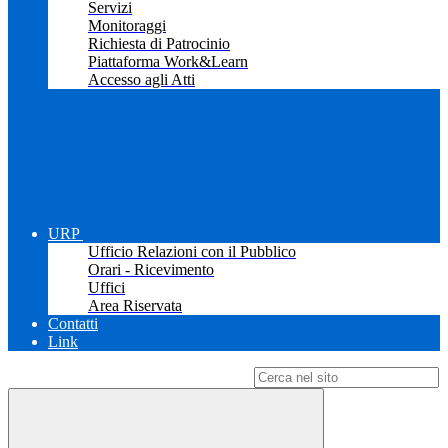
Servizi
Monitoraggi
Richiesta di Patrocinio
Piattaforma Work&Learn
Accesso agli Atti
URP
Ufficio Relazioni con il Pubblico
Orari - Ricevimento
Uffici
Area Riservata
Contatti
Link
Campo di ricerca per le pagine del sito