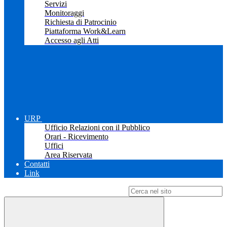
Servizi
Monitoraggi
Richiesta di Patrocinio
Piattaforma Work&Learn
Accesso agli Atti
URP
Ufficio Relazioni con il Pubblico
Orari - Ricevimento
Uffici
Area Riservata
Contatti
Link
Campo di ricerca per le pagine del sito