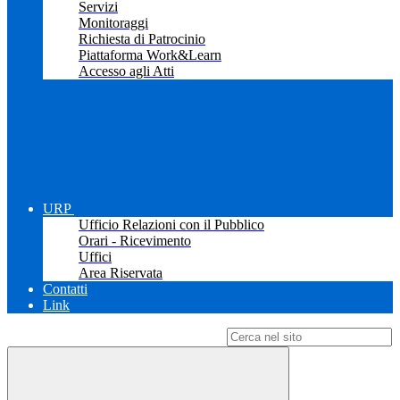
Servizi
Monitoraggi
Richiesta di Patrocinio
Piattaforma Work&Learn
Accesso agli Atti
URP
Ufficio Relazioni con il Pubblico
Orari - Ricevimento
Uffici
Area Riservata
Contatti
Link
Campo di ricerca per le pagine del sito