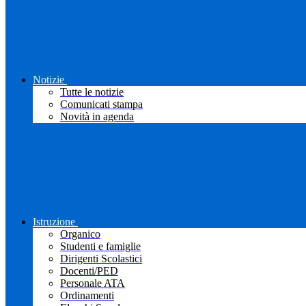
Notizie
Tutte le notizie
Comunicati stampa
Novità in agenda
Istruzione
Organico
Studenti e famiglie
Dirigenti Scolastici
Docenti/PED
Personale ATA
Ordinamenti