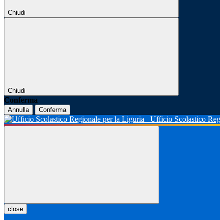
Chiudi
Chiudi
Conferma
Annulla
Conferma
Ufficio Scolastico Reg
close