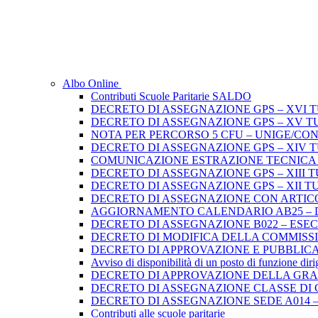
Albo Online
Contributi Scuole Paritarie SALDO
DECRETO DI ASSEGNAZIONE GPS – XVI 
DECRETO DI ASSEGNAZIONE GPS – XV T
NOTA PER PERCORSO 5 CFU – UNIGE/CO
DECRETO DI ASSEGNAZIONE GPS – XIV 
COMUNICAZIONE ESTRAZIONE TECNICA di 
DECRETO DI ASSEGNAZIONE GPS – XIII 
DECRETO DI ASSEGNAZIONE GPS – XII T
DECRETO DI ASSEGNAZIONE CON ARTICO
AGGIORNAMENTO CALENDARIO AB25 – D.D
DECRETO DI ASSEGNAZIONE B022 – ES
DECRETO DI MODIFICA DELLA COMMISSION
DECRETO DI APPROVAZIONE E PUBBLICA
Avviso di disponibilità di un posto di funzione dir
DECRETO DI APPROVAZIONE DELLA GRADU
DECRETO DI ASSEGNAZIONE CLASSE DI 
DECRETO DI ASSEGNAZIONE SEDE A014 –
Contributi alle scuole paritarie