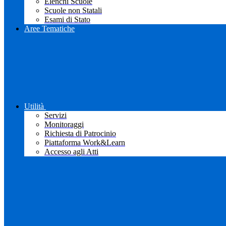
Elenchi Scuole
Scuole non Statali
Esami di Stato
Aree Tematiche
Utilità
Servizi
Monitoraggi
Richiesta di Patrocinio
Piattaforma Work&Learn
Accesso agli Atti