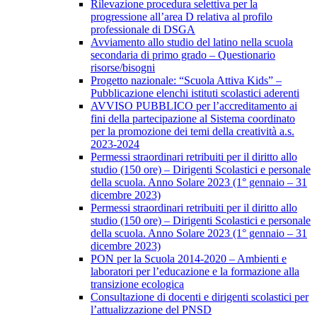
Rilevazione procedura selettiva per la
progressione all’area D relativa al profilo
professionale di DSGA
Avviamento allo studio del latino nella scuola
secondaria di primo grado – Questionario
risorse/bisogni
Progetto nazionale: “Scuola Attiva Kids” –
Pubblicazione elenchi istituti scolastici aderenti
AVVISO PUBBLICO per l’accreditamento ai
fini della partecipazione al Sistema coordinato
per la promozione dei temi della creatività a.s.
2023-2024
Permessi straordinari retribuiti per il diritto allo
studio (150 ore) – Dirigenti Scolastici e personale
della scuola. Anno Solare 2023 (1° gennaio – 31
dicembre 2023)
Permessi straordinari retribuiti per il diritto allo
studio (150 ore) – Dirigenti Scolastici e personale
della scuola. Anno Solare 2023 (1° gennaio – 31
dicembre 2023)
PON per la Scuola 2014-2020 – Ambienti e
laboratori per l’educazione e la formazione alla
transizione ecologica
Consultazione di docenti e dirigenti scolastici per
l’attualizzazione del PNSD