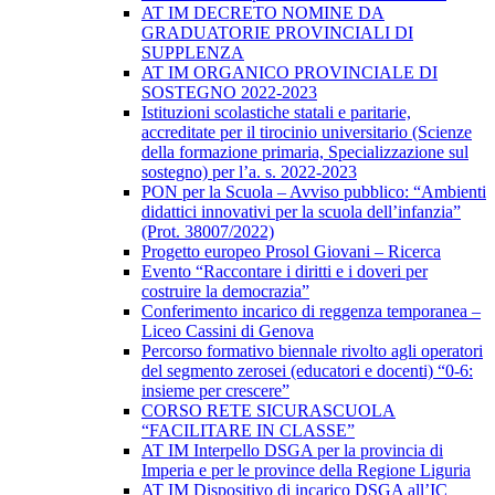
AT IM DECRETO NOMINE DA
GRADUATORIE PROVINCIALI DI
SUPPLENZA
AT IM ORGANICO PROVINCIALE DI
SOSTEGNO 2022-2023
Istituzioni scolastiche statali e paritarie,
accreditate per il tirocinio universitario (Scienze
della formazione primaria, Specializzazione sul
sostegno) per l’a. s. 2022-2023
PON per la Scuola – Avviso pubblico: “Ambienti
didattici innovativi per la scuola dell’infanzia”
(Prot. 38007/2022)
Progetto europeo Prosol Giovani – Ricerca
Evento “Raccontare i diritti e i doveri per
costruire la democrazia”
Conferimento incarico di reggenza temporanea –
Liceo Cassini di Genova
Percorso formativo biennale rivolto agli operatori
del segmento zerosei (educatori e docenti) “0-6:
insieme per crescere”
CORSO RETE SICURASCUOLA
“FACILITARE IN CLASSE”
AT IM Interpello DSGA per la provincia di
Imperia e per le province della Regione Liguria
AT IM Dispositivo di incarico DSGA all’IC