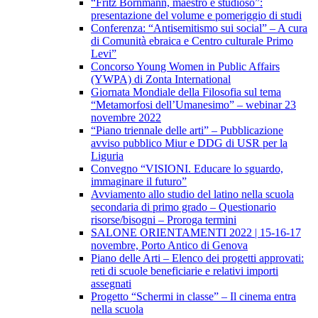
“Fritz Bornmann, maestro e studioso”:
presentazione del volume e pomeriggio di studi
Conferenza: “Antisemitismo sui social” – A cura
di Comunità ebraica e Centro culturale Primo
Levi”
Concorso Young Women in Public Affairs
(YWPA) di Zonta International
Giornata Mondiale della Filosofia sul tema
“Metamorfosi dell’Umanesimo” – webinar 23
novembre 2022
“Piano triennale delle arti” – Pubblicazione
avviso pubblico Miur e DDG di USR per la
Liguria
Convegno “VISIONI. Educare lo sguardo,
immaginare il futuro”
Avviamento allo studio del latino nella scuola
secondaria di primo grado – Questionario
risorse/bisogni – Proroga termini
SALONE ORIENTAMENTI 2022 | 15-16-17
novembre, Porto Antico di Genova
Piano delle Arti – Elenco dei progetti approvati:
reti di scuole beneficiarie e relativi importi
assegnati
Progetto “Schermi in classe” – Il cinema entra
nella scuola