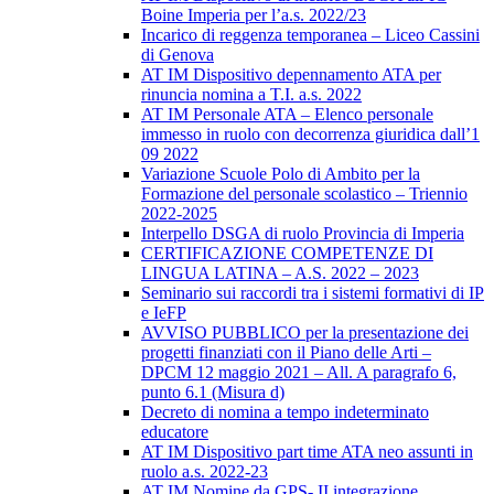
Boine Imperia per l’a.s. 2022/23
Incarico di reggenza temporanea – Liceo Cassini
di Genova
AT IM Dispositivo depennamento ATA per
rinuncia nomina a T.I. a.s. 2022
AT IM Personale ATA – Elenco personale
immesso in ruolo con decorrenza giuridica dall’1
09 2022
Variazione Scuole Polo di Ambito per la
Formazione del personale scolastico – Triennio
2022-2025
Interpello DSGA di ruolo Provincia di Imperia
CERTIFICAZIONE COMPETENZE DI
LINGUA LATINA – A.S. 2022 – 2023
Seminario sui raccordi tra i sistemi formativi di IP
e IeFP
AVVISO PUBBLICO per la presentazione dei
progetti finanziati con il Piano delle Arti –
DPCM 12 maggio 2021 – All. A paragrafo 6,
punto 6.1 (Misura d)
Decreto di nomina a tempo indeterminato
educatore
AT IM Dispositivo part time ATA neo assunti in
ruolo a.s. 2022-23
AT IM Nomine da GPS- II integrazione