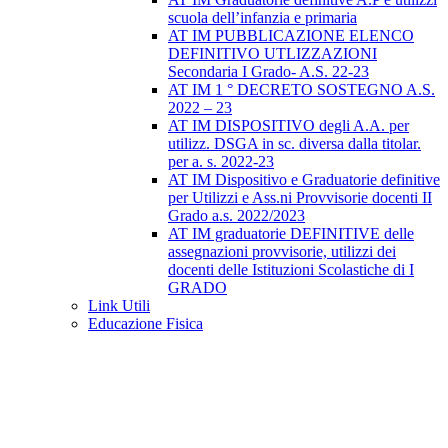
scuola dell’infanzia e primaria
AT IM PUBBLICAZIONE ELENCO
DEFINITIVO UTLIZZAZIONI
Secondaria I Grado- A.S. 22-23
AT IM 1 ° DECRETO SOSTEGNO A.S.
2022 – 23
AT IM DISPOSITIVO degli A.A. per
utilizz. DSGA in sc. diversa dalla titolar.
per a. s. 2022-23
AT IM Dispositivo e Graduatorie definitive
per Utilizzi e Ass.ni Provvisorie docenti II
Grado a.s. 2022/2023
AT IM graduatorie DEFINITIVE delle
assegnazioni provvisorie, utilizzi dei
docenti delle Istituzioni Scolastiche di I
GRADO
Link Utili
Educazione Fisica