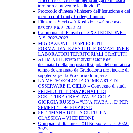
“Piccoli lecci crescono per proteggere il nostro
territorio e prevenire le alluvioni”
Protocollo d’intesa Ministero dell’Istruzione e del
merito ed il Trinity College London
Filmare la Storia – XX edizione – Concorso
nazionale a. s. 2022-23
Campionati di Filosofia – XXXI EDIZIONE –
A.S. 2022-2023
MIGRAZIONI E DISPERSIONE
FORMATIVA: EVENTI DI FORMAZIONE E
LABORATORI TERRITORIALI GRATUITI
AT IM XIII Decreto individuazione dei
destinatari della proposta di stipula del contratto a
tempo determinato da Graduatoria provinciale di
supplenza per la Provincia di Imperia
LA METEOROLOGIA COME ARTE DI
OSSERVARE IL CIELO – Convegno di studi
PREMIO INTERNAZIONALE DI
SCRITTURA CREATIVA PICCOLA
GIORGIA RUSSO – “UNA FIABA… E’ PER
SEMPRE” – 9^ EDIZIONE
SETTIMANA DELLA CULTURA
CLASSICA – VI EDIZIONE
Olimpiadi di Italiano – XII Edizione – a.s. 2022-
2023