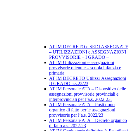
AT IM DECRETO e SEDI ASSEGNATE
– UTILIZZAZIONI e ASSEGNAZIONI
PROVVISORIE – I GRADO –
AT IM Utilizzazioni e assegnazioni
provvisorie ottenute – scuola infanzia e
primaria
AT IM DECRETO Utilizzi-Assegnazioni
II GRADO a.s.22/23
AT IM Personale ATA – Dispositivo delle
assegnazioni provvisorie provinciali e
interprovinciali per l’a.s. 2022-23.
AT IM Personale ATA – Posti dopo
organico di fatto per le assegnazioni
provvisorie per l’a.s. 2022/23
AT IM Personale ATA – Decreto organico
di fatto a.s. 2022-23
AT IM Graduatorie definitive A.P e utilizzi