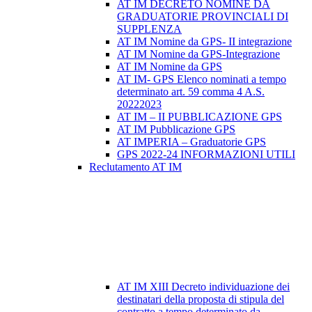
AT IM DECRETO NOMINE DA
GRADUATORIE PROVINCIALI DI
SUPPLENZA
AT IM Nomine da GPS- II integrazione
AT IM Nomine da GPS-Integrazione
AT IM Nomine da GPS
AT IM- GPS Elenco nominati a tempo
determinato art. 59 comma 4 A.S.
20222023
AT IM – II PUBBLICAZIONE GPS
AT IM Pubblicazione GPS
AT IMPERIA – Graduatorie GPS
GPS 2022-24 INFORMAZIONI UTILI
Reclutamento AT IM
AT IM XIII Decreto individuazione dei
destinatari della proposta di stipula del
contratto a tempo determinato da