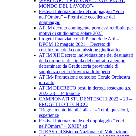
WEBINAR: “LE DONNE…DAI CPIA AL
MONDO DEL LAVORO”-
Festival Internazionale del doppiaggio “Voci
nell’Ombra” – Premi alle eccellenze del
doppiaggio
AT IM decreto contingente permessi retribuiti per
motivi di studio anno solare 2023
Progetti finanziati con il Piano delle Arti –
DPCM 12 maggio 2021 – Decreto di
costituzione della commissione giudicatrice
AT IM XII Decreto individuazione dei destinatari
della proposta di stipula del contratto a tempo
determinato da Graduatoria provinciale di
supplenza per la Provincia di Imperia
AT IM- Promozione concorso Corale Orchestra
in-canto
AT IM DECRETO posti in deroga sostegno a.s.
2022-23 – 3^ tranche
CAMPIONATI STUDENTESCHI 2022 – 23 –
PROGETTO TECNICO
“Regolamento identità alias” – Temi, questioni,
esperienze
Festival Internazionale del doppiaggio “Voci
nell’Ombra” – XXIII° ed
“Il RAV e il Sistema Nazionale di Valutazione: