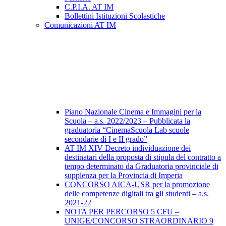
C.P.I.A. AT IM
Bollettini Istituzioni Scolastiche
Comunicazioni AT IM
Piano Nazionale Cinema e Immagini per la
Scuola – a.s. 2022/2023 – Pubblicata la
graduatoria “CinemaScuola Lab scuole
secondarie di I e II grado”
AT IM XIV Decreto individuazione dei
destinatari della proposta di stipula del contratto a
tempo determinato da Graduatoria provinciale di
supplenza per la Provincia di Imperia
CONCORSO AICA-USR per la promozione
delle competenze digitali tra gli studenti – a.s.
2021-22
NOTA PER PERCORSO 5 CFU –
UNIGE/CONCORSO STRAORDINARIO 9