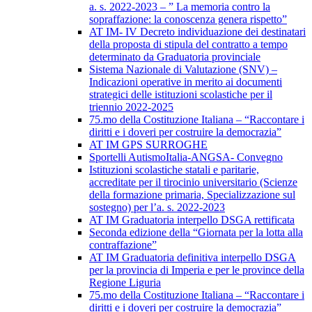
a. s. 2022-2023 – ” La memoria contro la
sopraffazione: la conoscenza genera rispetto”
AT IM- IV Decreto individuazione dei destinatari
della proposta di stipula del contratto a tempo
determinato da Graduatoria provinciale
Sistema Nazionale di Valutazione (SNV) –
Indicazioni operative in merito ai documenti
strategici delle istituzioni scolastiche per il
triennio 2022-2025
75.mo della Costituzione Italiana – “Raccontare i
diritti e i doveri per costruire la democrazia”
AT IM GPS SURROGHE
Sportelli AutismoItalia-ANGSA- Convegno
Istituzioni scolastiche statali e paritarie,
accreditate per il tirocinio universitario (Scienze
della formazione primaria, Specializzazione sul
sostegno) per l’a. s. 2022-2023
AT IM Graduatoria interpello DSGA rettificata
Seconda edizione della “Giornata per la lotta alla
contraffazione”
AT IM Graduatoria definitiva interpello DSGA
per la provincia di Imperia e per le province della
Regione Liguria
75.mo della Costituzione Italiana – “Raccontare i
diritti e i doveri per costruire la democrazia”