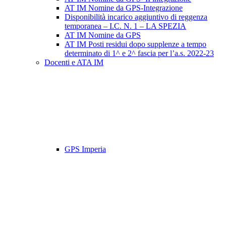
AT IM Nomine da GPS-Integrazione
Disponibilità incarico aggiuntivo di reggenza
temporanea – I.C. N. 1 – LA SPEZIA
AT IM Nomine da GPS
AT IM Posti residui dopo supplenze a tempo
determinato di 1^ e 2^ fascia per l’a.s. 2022-23
Docenti e ATA IM
GPS Imperia