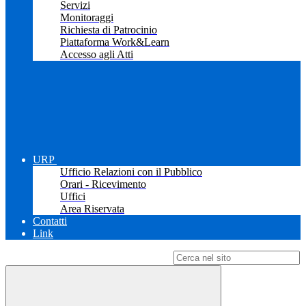
Servizi
Monitoraggi
Richiesta di Patrocinio
Piattaforma Work&Learn
Accesso agli Atti
URP
Ufficio Relazioni con il Pubblico
Orari - Ricevimento
Uffici
Area Riservata
Contatti
Link
Campo di ricerca per le pagine del sito