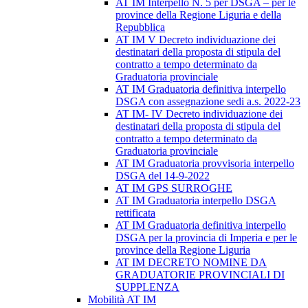
AT IM Interpello N. 5 per DSGA – per le
province della Regione Liguria e della
Repubblica
AT IM V Decreto individuazione dei
destinatari della proposta di stipula del
contratto a tempo determinato da
Graduatoria provinciale
AT IM Graduatoria definitiva interpello
DSGA con assegnazione sedi a.s. 2022-23
AT IM- IV Decreto individuazione dei
destinatari della proposta di stipula del
contratto a tempo determinato da
Graduatoria provinciale
AT IM Graduatoria provvisoria interpello
DSGA del 14-9-2022
AT IM GPS SURROGHE
AT IM Graduatoria interpello DSGA
rettificata
AT IM Graduatoria definitiva interpello
DSGA per la provincia di Imperia e per le
province della Regione Liguria
AT IM DECRETO NOMINE DA
GRADUATORIE PROVINCIALI DI
SUPPLENZA
Mobilità AT IM