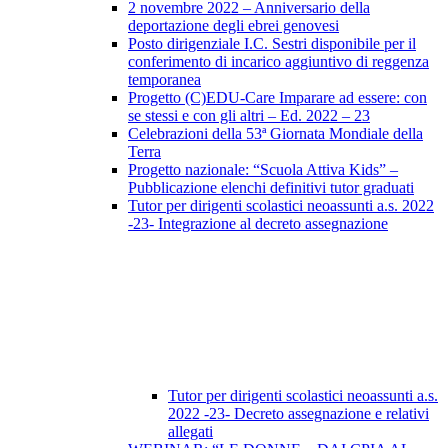
2 novembre 2022 – Anniversario della
deportazione degli ebrei genovesi
Posto dirigenziale I.C. Sestri disponibile per il
conferimento di incarico aggiuntivo di reggenza
temporanea
Progetto (C)EDU-Care Imparare ad essere: con
se stessi e con gli altri – Ed. 2022 – 23
Celebrazioni della 53ª Giornata Mondiale della
Terra
Progetto nazionale: “Scuola Attiva Kids” –
Pubblicazione elenchi definitivi tutor graduati
Tutor per dirigenti scolastici neoassunti a.s. 2022
-23- Integrazione al decreto assegnazione
Tutor per dirigenti scolastici neoassunti a.s.
2022 -23- Decreto assegnazione e relativi
allegati