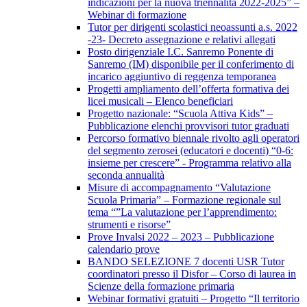
indicazioni per la nuova triennalità 2022-2025” –
Webinar di formazione
Tutor per dirigenti scolastici neoassunti a.s. 2022
-23- Decreto assegnazione e relativi allegati
Posto dirigenziale I.C. Sanremo Ponente di
Sanremo (IM) disponibile per il conferimento di
incarico aggiuntivo di reggenza temporanea
Progetti ampliamento dell’offerta formativa dei
licei musicali – Elenco beneficiari
Progetto nazionale: “Scuola Attiva Kids” –
Pubblicazione elenchi provvisori tutor graduati
Percorso formativo biennale rivolto agli operatori
del segmento zerosei (educatori e docenti) “0-6:
insieme per crescere” - Programma relativo alla
seconda annualità
Misure di accompagnamento “Valutazione
Scuola Primaria” – Formazione regionale sul
tema “”La valutazione per l’apprendimento:
strumenti e risorse”
Prove Invalsi 2022 – 2023 – Pubblicazione
calendario prove
BANDO SELEZIONE 7 docenti USR Tutor
coordinatori presso il Disfor – Corso di laurea in
Scienze della formazione primaria
Webinar formativi gratuiti – Progetto “Il territorio