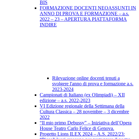
BIS
FORMAZIONE DOCENTI NEOASSUNTI IN
ANNO DI PROVA E FORMAZIONE – a.s.
2022 – 23 – APERTURA PIATTAFORMA
INDIRE
Rilevazione online docenti tenuti a
svolgere l'anno di prova e formazione a.s.
2023-2024
Campionati di Italiano (ex Olimpiadi) – XII
edizione – a.s. 2022-2023
VI Edizione regionale della Settimana della
Cultura Classica – 28 novembre – 3 dicembre
2022
“Il mio primo Debussy” – Iniziativa dell’Opera
House Teatro Carlo Felice di Genova.
Progetto Lions ILEX 2024 – A.S. 2022/23: