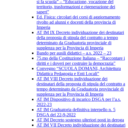
si fa scuola” – “Educazione, vocazione del
territorio, trasformazioni e rigenerazione dei
saperi”
Ed. Fisica: circolari dei corsi di aggiornamento
rivolto ad alunni e docenti della provincia di
Imperia
AT IM IX Decreto individuazione dei destinatari
della proposta di stipula del contratto a tempo
determinato da Graduatoria provinciale di
supplenza per la Provincia di Imperia
Bando per ausili didattici – a.s. 2022 – 23
75.mo della Costituzione Italiana – “Raccontare i
diritti e i doveri per costruire la democrazia”
Convegno “SCUOLA DOMANI, Architettura
Didattica Pedagogia e Enti Locali”
AT IM VIII Decreto individuazione dei
destinatari della proposta di stipula del contratto a
tempo determinato da Graduatoria provinciale di
supplenza per la Provincia di Imperia
AT IM Dispositivo di incarico DSGA per l’a.s.
2022-23
AT IM Graduatoria definitiva interpello n. 5
DSGA del 22-9-2022
AT IM Decreto sostegno ulteriori posti in deroga
AT IM VII Decreto individuazione dei destinatari