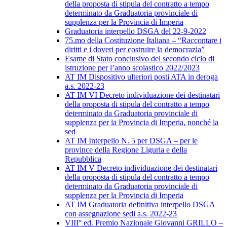
della proposta di stipula del contratto a tempo
determinato da Graduatoria provinciale di
supplenza per la Provincia di Imperia
Graduatoria interpello DSGA del 22-9-2022
75.mo della Costituzione Italiana – “Raccontare i
diritti e i doveri per costruire la democrazia”
Esame di Stato conclusivo del secondo ciclo di
istruzione per l’anno scolastico 2022/2023
AT IM Dispositivo ulteriori posti ATA in deroga
a.s. 2022-23
AT IM VI Decreto individuazione dei destinatari
della proposta di stipula del contratto a tempo
determinato da Graduatoria provinciale di
supplenza per la Provincia di Imperia, nonché la
sed
AT IM Interpello N. 5 per DSGA – per le
province della Regione Liguria e della
Repubblica
AT IM V Decreto individuazione dei destinatari
della proposta di stipula del contratto a tempo
determinato da Graduatoria provinciale di
supplenza per la Provincia di Imperia
AT IM Graduatoria definitiva interpello DSGA
con assegnazione sedi a.s. 2022-23
VIII° ed. Premio Nazionale Giovanni GRILLO –