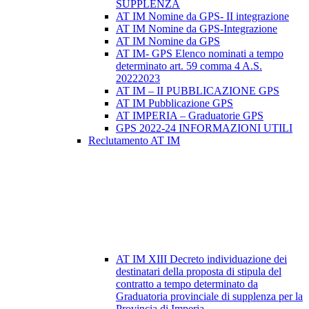
SUPPLENZA
AT IM Nomine da GPS- II integrazione
AT IM Nomine da GPS-Integrazione
AT IM Nomine da GPS
AT IM- GPS Elenco nominati a tempo
determinato art. 59 comma 4 A.S.
20222023
AT IM – II PUBBLICAZIONE GPS
AT IM Pubblicazione GPS
AT IMPERIA – Graduatorie GPS
GPS 2022-24 INFORMAZIONI UTILI
Reclutamento AT IM
AT IM XIII Decreto individuazione dei
destinatari della proposta di stipula del
contratto a tempo determinato da
Graduatoria provinciale di supplenza per la
Provincia di Imperia