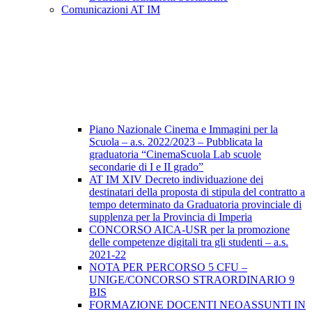
Comunicazioni AT IM
Piano Nazionale Cinema e Immagini per la
Scuola – a.s. 2022/2023 – Pubblicata la
graduatoria “CinemaScuola Lab scuole
secondarie di I e II grado”
AT IM XIV Decreto individuazione dei
destinatari della proposta di stipula del contratto a
tempo determinato da Graduatoria provinciale di
supplenza per la Provincia di Imperia
CONCORSO AICA-USR per la promozione
delle competenze digitali tra gli studenti – a.s.
2021-22
NOTA PER PERCORSO 5 CFU –
UNIGE/CONCORSO STRAORDINARIO 9
BIS
FORMAZIONE DOCENTI NEOASSUNTI IN