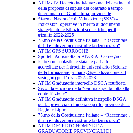
AT IM- IV Decreto individuazione dei destinatari
della proposta di stipula del contratto a tempo
determinato da Graduatoria provinciale
Sistema Nazionale di Valutazione (SNV) –
Indicazioni operative in merito ai documenti
strategici delle istituzioni scolastiche per il
triennio 2022-2025
75.mo della Costituzione Italiana – “Raccontare i
diritti e i doveri per costruire la democrazia”
AT IM GPS SURROGHE
Sportelli AutismoItalia-ANGSA- Convegno
Istituzioni scolastiche statali e paritarie,
accreditate per il tirocinio universitario (Scienze
della formazione primaria, Specializzazione sul
sostegno) per l’a. s. 2022-2023
AT IM Graduatoria interpello DSGA rettificata
Seconda edizione della “Giornata per la lotta alla
contraffazione”
AT IM Graduatoria definitiva interpello DSGA
per la provincia di Imperia e per le province della
Regione Liguria
75.mo della Costituzione Italiana – “Raccontare i
diritti e i doveri per costruire la democrazia”
AT IM DECRETO NOMINE DA
GRADUATORIE PROVINCIALI DI