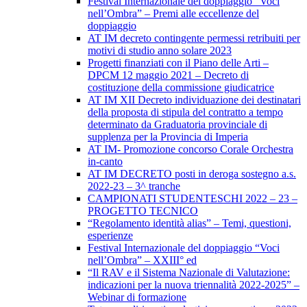
Festival Internazionale del doppiaggio “Voci
nell’Ombra” – Premi alle eccellenze del
doppiaggio
AT IM decreto contingente permessi retribuiti per
motivi di studio anno solare 2023
Progetti finanziati con il Piano delle Arti –
DPCM 12 maggio 2021 – Decreto di
costituzione della commissione giudicatrice
AT IM XII Decreto individuazione dei destinatari
della proposta di stipula del contratto a tempo
determinato da Graduatoria provinciale di
supplenza per la Provincia di Imperia
AT IM- Promozione concorso Corale Orchestra
in-canto
AT IM DECRETO posti in deroga sostegno a.s.
2022-23 – 3^ tranche
CAMPIONATI STUDENTESCHI 2022 – 23 –
PROGETTO TECNICO
“Regolamento identità alias” – Temi, questioni,
esperienze
Festival Internazionale del doppiaggio “Voci
nell’Ombra” – XXIII° ed
“Il RAV e il Sistema Nazionale di Valutazione:
indicazioni per la nuova triennalità 2022-2025” –
Webinar di formazione