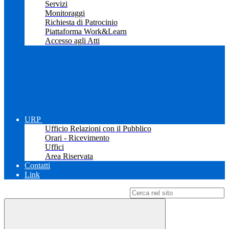
Servizi
Monitoraggi
Richiesta di Patrocinio
Piattaforma Work&Learn
Accesso agli Atti
URP
Ufficio Relazioni con il Pubblico
Orari - Ricevimento
Uffici
Area Riservata
Contatti
Link
Campo di ricerca per le pagine del sito