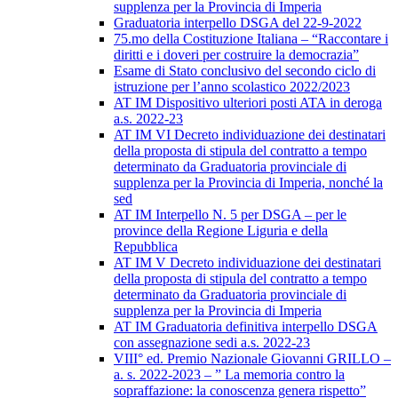
supplenza per la Provincia di Imperia
Graduatoria interpello DSGA del 22-9-2022
75.mo della Costituzione Italiana – “Raccontare i
diritti e i doveri per costruire la democrazia”
Esame di Stato conclusivo del secondo ciclo di
istruzione per l’anno scolastico 2022/2023
AT IM Dispositivo ulteriori posti ATA in deroga
a.s. 2022-23
AT IM VI Decreto individuazione dei destinatari
della proposta di stipula del contratto a tempo
determinato da Graduatoria provinciale di
supplenza per la Provincia di Imperia, nonché la
sed
AT IM Interpello N. 5 per DSGA – per le
province della Regione Liguria e della
Repubblica
AT IM V Decreto individuazione dei destinatari
della proposta di stipula del contratto a tempo
determinato da Graduatoria provinciale di
supplenza per la Provincia di Imperia
AT IM Graduatoria definitiva interpello DSGA
con assegnazione sedi a.s. 2022-23
VIII° ed. Premio Nazionale Giovanni GRILLO –
a. s. 2022-2023 – ” La memoria contro la
sopraffazione: la conoscenza genera rispetto”