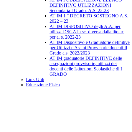
DEFINITIVO UTLIZZAZIONI
Secondaria I Grado- A.S. 22-23
AT IM 1 ° DECRETO SOSTEGNO A.S.
2022 – 23
AT IM DISPOSITIVO degli A.A. per
utilizz. DSGA in sc. diversa dalla titolar.
per a. s. 2022-23
AT IM Dispositivo e Graduatorie definitive
per Utilizzi e Ass.ni Provvisorie docenti II
Grado a.s. 2022/2023
AT IM graduatorie DEFINITIVE delle
assegnazioni provvisorie, utilizzi dei
docenti delle Istituzioni Scolastiche di I
GRADO
Link Utili
Educazione Fisica