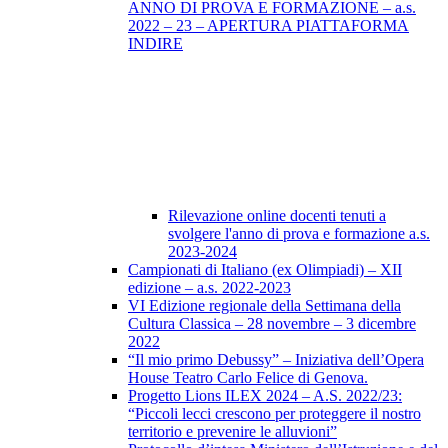
ANNO DI PROVA E FORMAZIONE – a.s.
2022 – 23 – APERTURA PIATTAFORMA
INDIRE
Rilevazione online docenti tenuti a
svolgere l'anno di prova e formazione a.s.
2023-2024
Campionati di Italiano (ex Olimpiadi) – XII
edizione – a.s. 2022-2023
VI Edizione regionale della Settimana della
Cultura Classica – 28 novembre – 3 dicembre
2022
“Il mio primo Debussy” – Iniziativa dell’Opera
House Teatro Carlo Felice di Genova.
Progetto Lions ILEX 2024 – A.S. 2022/23:
“Piccoli lecci crescono per proteggere il nostro
territorio e prevenire le alluvioni”