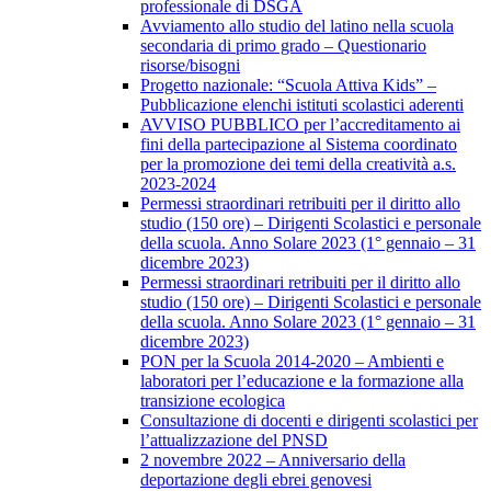
professionale di DSGA
Avviamento allo studio del latino nella scuola
secondaria di primo grado – Questionario
risorse/bisogni
Progetto nazionale: “Scuola Attiva Kids” –
Pubblicazione elenchi istituti scolastici aderenti
AVVISO PUBBLICO per l’accreditamento ai
fini della partecipazione al Sistema coordinato
per la promozione dei temi della creatività a.s.
2023-2024
Permessi straordinari retribuiti per il diritto allo
studio (150 ore) – Dirigenti Scolastici e personale
della scuola. Anno Solare 2023 (1° gennaio – 31
dicembre 2023)
Permessi straordinari retribuiti per il diritto allo
studio (150 ore) – Dirigenti Scolastici e personale
della scuola. Anno Solare 2023 (1° gennaio – 31
dicembre 2023)
PON per la Scuola 2014-2020 – Ambienti e
laboratori per l’educazione e la formazione alla
transizione ecologica
Consultazione di docenti e dirigenti scolastici per
l’attualizzazione del PNSD
2 novembre 2022 – Anniversario della
deportazione degli ebrei genovesi