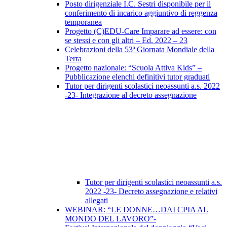
Posto dirigenziale I.C. Sestri disponibile per il
conferimento di incarico aggiuntivo di reggenza
temporanea
Progetto (C)EDU-Care Imparare ad essere: con
se stessi e con gli altri – Ed. 2022 – 23
Celebrazioni della 53ª Giornata Mondiale della
Terra
Progetto nazionale: “Scuola Attiva Kids” –
Pubblicazione elenchi definitivi tutor graduati
Tutor per dirigenti scolastici neoassunti a.s. 2022
-23- Integrazione al decreto assegnazione
Tutor per dirigenti scolastici neoassunti a.s.
2022 -23- Decreto assegnazione e relativi
allegati
WEBINAR: “LE DONNE…DAI CPIA AL
MONDO DEL LAVORO”-