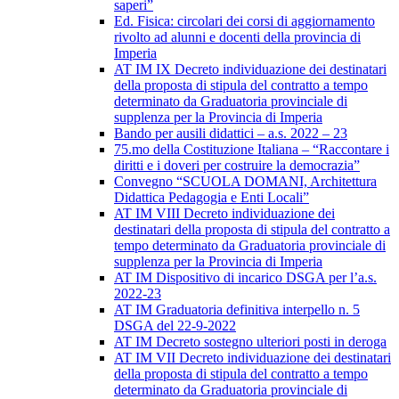
saperi”
Ed. Fisica: circolari dei corsi di aggiornamento
rivolto ad alunni e docenti della provincia di
Imperia
AT IM IX Decreto individuazione dei destinatari
della proposta di stipula del contratto a tempo
determinato da Graduatoria provinciale di
supplenza per la Provincia di Imperia
Bando per ausili didattici – a.s. 2022 – 23
75.mo della Costituzione Italiana – “Raccontare i
diritti e i doveri per costruire la democrazia”
Convegno “SCUOLA DOMANI, Architettura
Didattica Pedagogia e Enti Locali”
AT IM VIII Decreto individuazione dei
destinatari della proposta di stipula del contratto a
tempo determinato da Graduatoria provinciale di
supplenza per la Provincia di Imperia
AT IM Dispositivo di incarico DSGA per l’a.s.
2022-23
AT IM Graduatoria definitiva interpello n. 5
DSGA del 22-9-2022
AT IM Decreto sostegno ulteriori posti in deroga
AT IM VII Decreto individuazione dei destinatari
della proposta di stipula del contratto a tempo
determinato da Graduatoria provinciale di