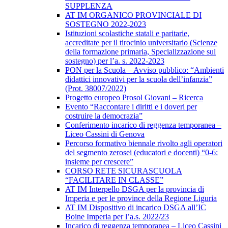
SUPPLENZA
AT IM ORGANICO PROVINCIALE DI
SOSTEGNO 2022-2023
Istituzioni scolastiche statali e paritarie,
accreditate per il tirocinio universitario (Scienze
della formazione primaria, Specializzazione sul
sostegno) per l’a. s. 2022-2023
PON per la Scuola – Avviso pubblico: “Ambienti
didattici innovativi per la scuola dell’infanzia”
(Prot. 38007/2022)
Progetto europeo Prosol Giovani – Ricerca
Evento “Raccontare i diritti e i doveri per
costruire la democrazia”
Conferimento incarico di reggenza temporanea –
Liceo Cassini di Genova
Percorso formativo biennale rivolto agli operatori
del segmento zerosei (educatori e docenti) “0-6:
insieme per crescere”
CORSO RETE SICURASCUOLA
“FACILITARE IN CLASSE”
AT IM Interpello DSGA per la provincia di
Imperia e per le province della Regione Liguria
AT IM Dispositivo di incarico DSGA all’IC
Boine Imperia per l’a.s. 2022/23
Incarico di reggenza temporanea – Liceo Cassini