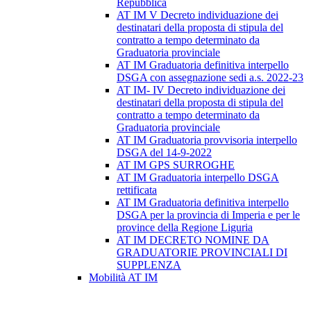
Repubblica
AT IM V Decreto individuazione dei
destinatari della proposta di stipula del
contratto a tempo determinato da
Graduatoria provinciale
AT IM Graduatoria definitiva interpello
DSGA con assegnazione sedi a.s. 2022-23
AT IM- IV Decreto individuazione dei
destinatari della proposta di stipula del
contratto a tempo determinato da
Graduatoria provinciale
AT IM Graduatoria provvisoria interpello
DSGA del 14-9-2022
AT IM GPS SURROGHE
AT IM Graduatoria interpello DSGA
rettificata
AT IM Graduatoria definitiva interpello
DSGA per la provincia di Imperia e per le
province della Regione Liguria
AT IM DECRETO NOMINE DA
GRADUATORIE PROVINCIALI DI
SUPPLENZA
Mobilità AT IM