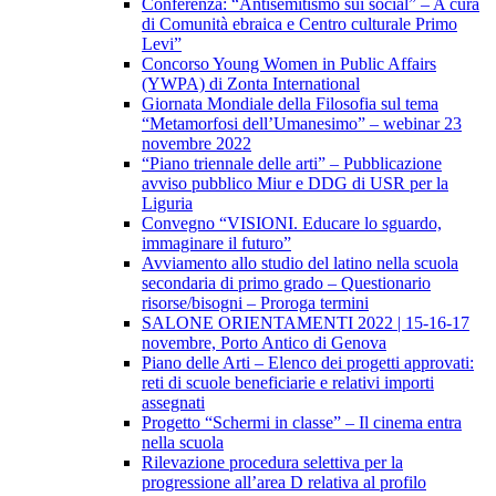
Conferenza: “Antisemitismo sui social” – A cura
di Comunità ebraica e Centro culturale Primo
Levi”
Concorso Young Women in Public Affairs
(YWPA) di Zonta International
Giornata Mondiale della Filosofia sul tema
“Metamorfosi dell’Umanesimo” – webinar 23
novembre 2022
“Piano triennale delle arti” – Pubblicazione
avviso pubblico Miur e DDG di USR per la
Liguria
Convegno “VISIONI. Educare lo sguardo,
immaginare il futuro”
Avviamento allo studio del latino nella scuola
secondaria di primo grado – Questionario
risorse/bisogni – Proroga termini
SALONE ORIENTAMENTI 2022 | 15-16-17
novembre, Porto Antico di Genova
Piano delle Arti – Elenco dei progetti approvati:
reti di scuole beneficiarie e relativi importi
assegnati
Progetto “Schermi in classe” – Il cinema entra
nella scuola
Rilevazione procedura selettiva per la
progressione all’area D relativa al profilo