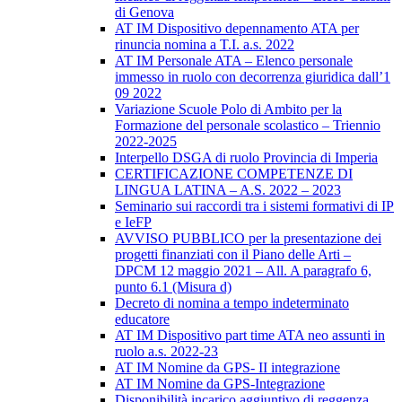
di Genova
AT IM Dispositivo depennamento ATA per
rinuncia nomina a T.I. a.s. 2022
AT IM Personale ATA – Elenco personale
immesso in ruolo con decorrenza giuridica dall’1
09 2022
Variazione Scuole Polo di Ambito per la
Formazione del personale scolastico – Triennio
2022-2025
Interpello DSGA di ruolo Provincia di Imperia
CERTIFICAZIONE COMPETENZE DI
LINGUA LATINA – A.S. 2022 – 2023
Seminario sui raccordi tra i sistemi formativi di IP
e IeFP
AVVISO PUBBLICO per la presentazione dei
progetti finanziati con il Piano delle Arti –
DPCM 12 maggio 2021 – All. A paragrafo 6,
punto 6.1 (Misura d)
Decreto di nomina a tempo indeterminato
educatore
AT IM Dispositivo part time ATA neo assunti in
ruolo a.s. 2022-23
AT IM Nomine da GPS- II integrazione
AT IM Nomine da GPS-Integrazione
Disponibilità incarico aggiuntivo di reggenza