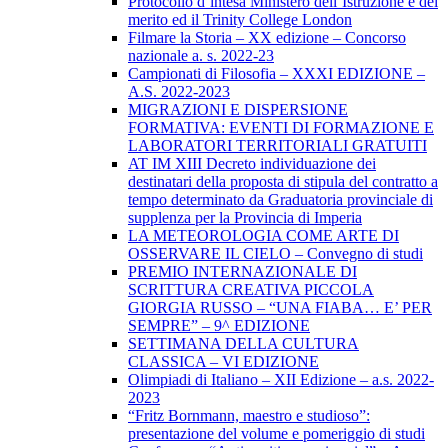
Protocollo d’intesa Ministero dell’Istruzione e del
merito ed il Trinity College London
Filmare la Storia – XX edizione – Concorso
nazionale a. s. 2022-23
Campionati di Filosofia – XXXI EDIZIONE –
A.S. 2022-2023
MIGRAZIONI E DISPERSIONE
FORMATIVA: EVENTI DI FORMAZIONE E
LABORATORI TERRITORIALI GRATUITI
AT IM XIII Decreto individuazione dei
destinatari della proposta di stipula del contratto a
tempo determinato da Graduatoria provinciale di
supplenza per la Provincia di Imperia
LA METEOROLOGIA COME ARTE DI
OSSERVARE IL CIELO – Convegno di studi
PREMIO INTERNAZIONALE DI
SCRITTURA CREATIVA PICCOLA
GIORGIA RUSSO – “UNA FIABA… E’ PER
SEMPRE” – 9^ EDIZIONE
SETTIMANA DELLA CULTURA
CLASSICA – VI EDIZIONE
Olimpiadi di Italiano – XII Edizione – a.s. 2022-
2023
“Fritz Bornmann, maestro e studioso”:
presentazione del volume e pomeriggio di studi