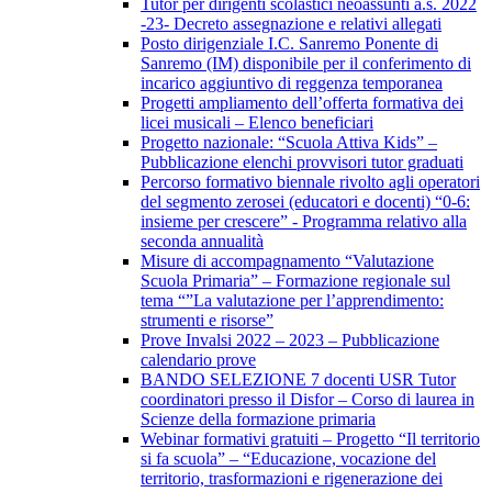
Tutor per dirigenti scolastici neoassunti a.s. 2022
-23- Decreto assegnazione e relativi allegati
Posto dirigenziale I.C. Sanremo Ponente di
Sanremo (IM) disponibile per il conferimento di
incarico aggiuntivo di reggenza temporanea
Progetti ampliamento dell’offerta formativa dei
licei musicali – Elenco beneficiari
Progetto nazionale: “Scuola Attiva Kids” –
Pubblicazione elenchi provvisori tutor graduati
Percorso formativo biennale rivolto agli operatori
del segmento zerosei (educatori e docenti) “0-6:
insieme per crescere” - Programma relativo alla
seconda annualità
Misure di accompagnamento “Valutazione
Scuola Primaria” – Formazione regionale sul
tema “”La valutazione per l’apprendimento:
strumenti e risorse”
Prove Invalsi 2022 – 2023 – Pubblicazione
calendario prove
BANDO SELEZIONE 7 docenti USR Tutor
coordinatori presso il Disfor – Corso di laurea in
Scienze della formazione primaria
Webinar formativi gratuiti – Progetto “Il territorio
si fa scuola” – “Educazione, vocazione del
territorio, trasformazioni e rigenerazione dei