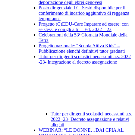
deportazione degli ebrei genovesi
Posto dirigenziale I.C. Sestri disponibile per il
conferimento di incarico aggiuntivo di reggenza
temporanea
Progetto (C)EDU-Care Imparare ad essere: con
se stessi e con gli altri – Ed. 2022 – 23
Celebrazioni della 53ª Giornata Mondiale della
Terra
Progetto nazionale: “Scuola Attiva Kids” –
Pubblicazione elenchi definitivi tutor graduati
Tutor per dirigenti scolastici neoassunti a.s. 2022
-23- Integrazione al decreto assegnazione
Tutor per dirigenti scolastici neoassunti a.s.
2022 -23- Decreto assegnazione e relativi
allegati
WEBINAR: “LE DONNE…DAI CPIA AL