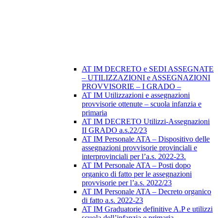
AT IM DECRETO e SEDI ASSEGNATE
– UTILIZZAZIONI e ASSEGNAZIONI
PROVVISORIE – I GRADO –
AT IM Utilizzazioni e assegnazioni
provvisorie ottenute – scuola infanzia e
primaria
AT IM DECRETO Utilizzi-Assegnazioni
II GRADO a.s.22/23
AT IM Personale ATA – Dispositivo delle
assegnazioni provvisorie provinciali e
interprovinciali per l’a.s. 2022-23.
AT IM Personale ATA – Posti dopo
organico di fatto per le assegnazioni
provvisorie per l’a.s. 2022/23
AT IM Personale ATA – Decreto organico
di fatto a.s. 2022-23
AT IM Graduatorie definitive A.P e utilizzi
scuola dell’infanzia e primaria