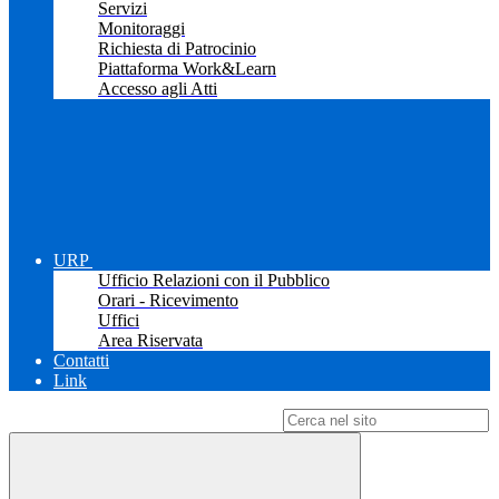
Servizi
Monitoraggi
Richiesta di Patrocinio
Piattaforma Work&Learn
Accesso agli Atti
URP
Ufficio Relazioni con il Pubblico
Orari - Ricevimento
Uffici
Area Riservata
Contatti
Link
Campo di ricerca per le pagine del sito