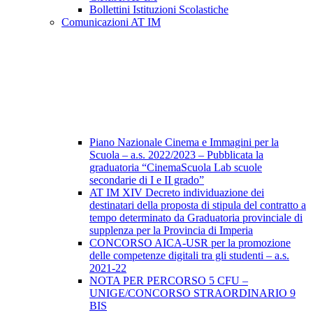
Bollettini Istituzioni Scolastiche
Comunicazioni AT IM
Piano Nazionale Cinema e Immagini per la
Scuola – a.s. 2022/2023 – Pubblicata la
graduatoria “CinemaScuola Lab scuole
secondarie di I e II grado”
AT IM XIV Decreto individuazione dei
destinatari della proposta di stipula del contratto a
tempo determinato da Graduatoria provinciale di
supplenza per la Provincia di Imperia
CONCORSO AICA-USR per la promozione
delle competenze digitali tra gli studenti – a.s.
2021-22
NOTA PER PERCORSO 5 CFU –
UNIGE/CONCORSO STRAORDINARIO 9
BIS