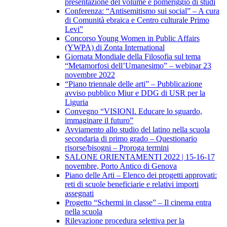
presentazione del volume e pomeriggio di studi
Conferenza: “Antisemitismo sui social” – A cura
di Comunità ebraica e Centro culturale Primo
Levi”
Concorso Young Women in Public Affairs
(YWPA) di Zonta International
Giornata Mondiale della Filosofia sul tema
“Metamorfosi dell’Umanesimo” – webinar 23
novembre 2022
“Piano triennale delle arti” – Pubblicazione
avviso pubblico Miur e DDG di USR per la
Liguria
Convegno “VISIONI. Educare lo sguardo,
immaginare il futuro”
Avviamento allo studio del latino nella scuola
secondaria di primo grado – Questionario
risorse/bisogni – Proroga termini
SALONE ORIENTAMENTI 2022 | 15-16-17
novembre, Porto Antico di Genova
Piano delle Arti – Elenco dei progetti approvati:
reti di scuole beneficiarie e relativi importi
assegnati
Progetto “Schermi in classe” – Il cinema entra
nella scuola
Rilevazione procedura selettiva per la