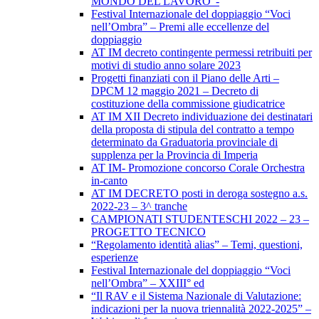
MONDO DEL LAVORO”-
Festival Internazionale del doppiaggio “Voci
nell’Ombra” – Premi alle eccellenze del
doppiaggio
AT IM decreto contingente permessi retribuiti per
motivi di studio anno solare 2023
Progetti finanziati con il Piano delle Arti –
DPCM 12 maggio 2021 – Decreto di
costituzione della commissione giudicatrice
AT IM XII Decreto individuazione dei destinatari
della proposta di stipula del contratto a tempo
determinato da Graduatoria provinciale di
supplenza per la Provincia di Imperia
AT IM- Promozione concorso Corale Orchestra
in-canto
AT IM DECRETO posti in deroga sostegno a.s.
2022-23 – 3^ tranche
CAMPIONATI STUDENTESCHI 2022 – 23 –
PROGETTO TECNICO
“Regolamento identità alias” – Temi, questioni,
esperienze
Festival Internazionale del doppiaggio “Voci
nell’Ombra” – XXIII° ed
“Il RAV e il Sistema Nazionale di Valutazione:
indicazioni per la nuova triennalità 2022-2025” –