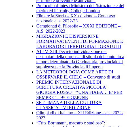
territorio e prevenire le alluvioni”
Protocollo d’intesa Ministero dell’Istruzione e del
merito ed il Trinity College London
Filmare la Storia – XX edizione – Concorso
nazionale a. s. 2022-23
Campionati di Filosofia – XXXI EDIZIONE –
A.S. 2022-2023
MIGRAZIONI E DISPERSIONE
FORMATIVA: EVENTI DI FORMAZIONE E
LABORATORI TERRITORIALI GRATUITI
AT IM XIII Decreto individuazione dei
destinatari della proposta di stipula del contratto a
tempo determinato da Graduatoria provinciale di
supplenza per la Provincia di Imperia
LA METEOROLOGIA COME ARTE DI
OSSERVARE IL CIELO – Convegno di studi
PREMIO INTERNAZIONALE DI
SCRITTURA CREATIVA PICCOLA
GIORGIA RUSSO – “UNA FIABA… E’ PER
SEMPRE” – 9^ EDIZIONE
SETTIMANA DELLA CULTURA
CLASSICA – VI EDIZIONE
Olimpiadi di Italiano – XII Edizione – a.s. 2022-
2023
“Fritz Bornmann, maestro e studioso”: