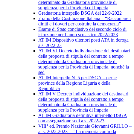
determinato da Graduatoria provinciale di
supplenza per la Provincia di Imperia
Graduatoria interpello DSGA del 22-9-2022
75.mo della Costituzione Italiana – “Raccontare i
diritti e i doveri per costruire la democrazia”
Esame di Stato conclusivo del secondo ciclo di
istruzione per l’anno scolastico 2022/2023
AT IM Dispositivo ulteriori posti ATA in deroga
a.s. 2022-23
AT IM VI Decreto individuazione dei destinatari
della proposta di stipula del contratto a tempo
determinato da Graduatoria provinciale di
supplenza per la Provincia di Imperia, nonché la
sed
AT IM Interpello N. 5 per DSGA – per le
province della Regione Liguria e della
Repubblica
AT IM V Decreto individuazione dei destinatari
della proposta di stipula del contratto a tempo
determinato da Graduatoria provinciale di
supplenza per la Provincia di Imperia
AT IM Graduatoria definitiva interpello DSGA
con assegnazione sedi a.s. 2022-23
VIII° ed. Premio Nazionale Giovanni GRILLO –
a. s. 2022-2023 – ” La memoria contro la