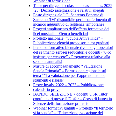
Webinar di formazione
Tutor per dirigenti scolastici neoassunti a.s. 2022
-23- Decreto assegnazione e relativi allegati
Posto dirigenziale I.C. Sanremo Ponente di
Sanremo (IM) disponibile per il conferimento di
incarico aggiuntivo di reggenza temporanea
Progetti ampliamento dell’offerta formativa dei
licei musicali – Elenco beneficiari
Progetto nazionale: “Scuola Attiva Kids” –
Pubblicazione elenchi provvisori tutor graduati
Percorso formativo biennale rivolto agli operatori
del segmento zerosei (educatori e docenti) “0-6:
insieme per crescere” - Programma relativo alla
seconda annualità
Misure di accompagnamento “Valutazione
Scuola Primaria” – Formazione regionale sul
tema “”La valutazione per l’apprendimento:
strumenti e risorse”
Prove Invalsi 2022 – 2023 – Pubblicazione
calendario prove
BANDO SELEZIONE 7 docenti USR Tutor
coordinatori presso il Disfor – Corso di laurea in
Scienze della formazione primaria
Webinar formativi gratuiti – Progetto “Il territorio
si fa scuola” – “Educazione, vocazione del