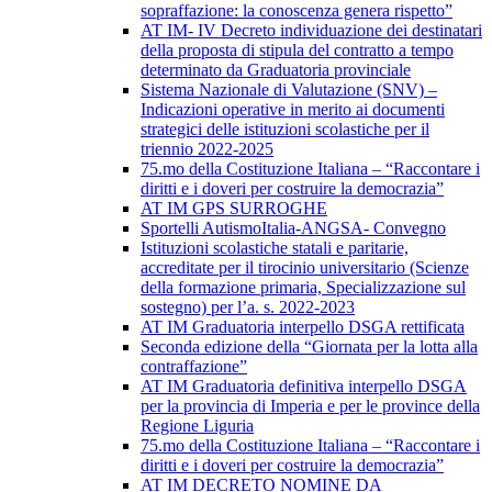
sopraffazione: la conoscenza genera rispetto”
AT IM- IV Decreto individuazione dei destinatari
della proposta di stipula del contratto a tempo
determinato da Graduatoria provinciale
Sistema Nazionale di Valutazione (SNV) –
Indicazioni operative in merito ai documenti
strategici delle istituzioni scolastiche per il
triennio 2022-2025
75.mo della Costituzione Italiana – “Raccontare i
diritti e i doveri per costruire la democrazia”
AT IM GPS SURROGHE
Sportelli AutismoItalia-ANGSA- Convegno
Istituzioni scolastiche statali e paritarie,
accreditate per il tirocinio universitario (Scienze
della formazione primaria, Specializzazione sul
sostegno) per l’a. s. 2022-2023
AT IM Graduatoria interpello DSGA rettificata
Seconda edizione della “Giornata per la lotta alla
contraffazione”
AT IM Graduatoria definitiva interpello DSGA
per la provincia di Imperia e per le province della
Regione Liguria
75.mo della Costituzione Italiana – “Raccontare i
diritti e i doveri per costruire la democrazia”
AT IM DECRETO NOMINE DA