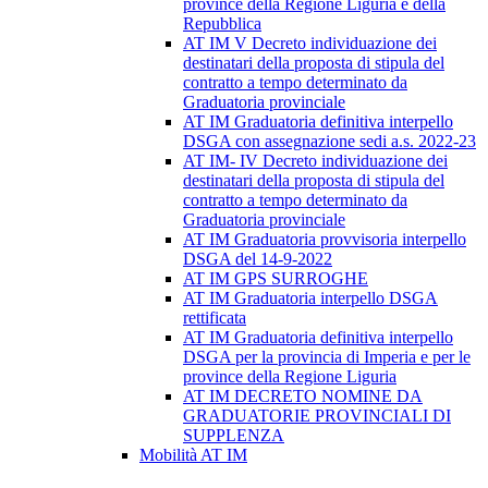
province della Regione Liguria e della
Repubblica
AT IM V Decreto individuazione dei
destinatari della proposta di stipula del
contratto a tempo determinato da
Graduatoria provinciale
AT IM Graduatoria definitiva interpello
DSGA con assegnazione sedi a.s. 2022-23
AT IM- IV Decreto individuazione dei
destinatari della proposta di stipula del
contratto a tempo determinato da
Graduatoria provinciale
AT IM Graduatoria provvisoria interpello
DSGA del 14-9-2022
AT IM GPS SURROGHE
AT IM Graduatoria interpello DSGA
rettificata
AT IM Graduatoria definitiva interpello
DSGA per la provincia di Imperia e per le
province della Regione Liguria
AT IM DECRETO NOMINE DA
GRADUATORIE PROVINCIALI DI
SUPPLENZA
Mobilità AT IM