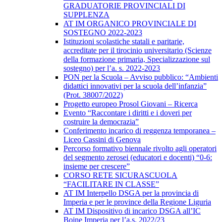
GRADUATORIE PROVINCIALI DI
SUPPLENZA
AT IM ORGANICO PROVINCIALE DI
SOSTEGNO 2022-2023
Istituzioni scolastiche statali e paritarie,
accreditate per il tirocinio universitario (Scienze
della formazione primaria, Specializzazione sul
sostegno) per l’a. s. 2022-2023
PON per la Scuola – Avviso pubblico: “Ambienti
didattici innovativi per la scuola dell’infanzia”
(Prot. 38007/2022)
Progetto europeo Prosol Giovani – Ricerca
Evento “Raccontare i diritti e i doveri per
costruire la democrazia”
Conferimento incarico di reggenza temporanea –
Liceo Cassini di Genova
Percorso formativo biennale rivolto agli operatori
del segmento zerosei (educatori e docenti) “0-6:
insieme per crescere”
CORSO RETE SICURASCUOLA
“FACILITARE IN CLASSE”
AT IM Interpello DSGA per la provincia di
Imperia e per le province della Regione Liguria
AT IM Dispositivo di incarico DSGA all’IC
Boine Imperia per l’a.s. 2022/23