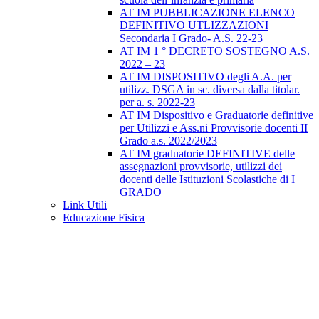
AT IM PUBBLICAZIONE ELENCO
DEFINITIVO UTLIZZAZIONI
Secondaria I Grado- A.S. 22-23
AT IM 1 ° DECRETO SOSTEGNO A.S.
2022 – 23
AT IM DISPOSITIVO degli A.A. per
utilizz. DSGA in sc. diversa dalla titolar.
per a. s. 2022-23
AT IM Dispositivo e Graduatorie definitive
per Utilizzi e Ass.ni Provvisorie docenti II
Grado a.s. 2022/2023
AT IM graduatorie DEFINITIVE delle
assegnazioni provvisorie, utilizzi dei
docenti delle Istituzioni Scolastiche di I
GRADO
Link Utili
Educazione Fisica