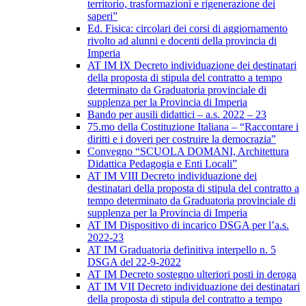
territorio, trasformazioni e rigenerazione dei
saperi”
Ed. Fisica: circolari dei corsi di aggiornamento
rivolto ad alunni e docenti della provincia di
Imperia
AT IM IX Decreto individuazione dei destinatari
della proposta di stipula del contratto a tempo
determinato da Graduatoria provinciale di
supplenza per la Provincia di Imperia
Bando per ausili didattici – a.s. 2022 – 23
75.mo della Costituzione Italiana – “Raccontare i
diritti e i doveri per costruire la democrazia”
Convegno “SCUOLA DOMANI, Architettura
Didattica Pedagogia e Enti Locali”
AT IM VIII Decreto individuazione dei
destinatari della proposta di stipula del contratto a
tempo determinato da Graduatoria provinciale di
supplenza per la Provincia di Imperia
AT IM Dispositivo di incarico DSGA per l’a.s.
2022-23
AT IM Graduatoria definitiva interpello n. 5
DSGA del 22-9-2022
AT IM Decreto sostegno ulteriori posti in deroga
AT IM VII Decreto individuazione dei destinatari
della proposta di stipula del contratto a tempo