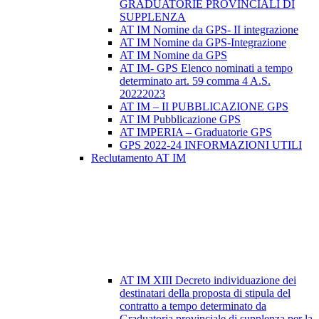
GRADUATORIE PROVINCIALI DI
SUPPLENZA
AT IM Nomine da GPS- II integrazione
AT IM Nomine da GPS-Integrazione
AT IM Nomine da GPS
AT IM- GPS Elenco nominati a tempo
determinato art. 59 comma 4 A.S.
20222023
AT IM – II PUBBLICAZIONE GPS
AT IM Pubblicazione GPS
AT IMPERIA – Graduatorie GPS
GPS 2022-24 INFORMAZIONI UTILI
Reclutamento AT IM
AT IM XIII Decreto individuazione dei
destinatari della proposta di stipula del
contratto a tempo determinato da
Graduatoria provinciale di supplenza per la