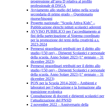
progressione all’area D relativa al profilo
professionale di DSGA
Avviamento allo studio del latino nella scuola
secondaria di primo grado – Questionario
risorse/bisogni
Progetto nazionale: “Scuola Attiva Kids” –
Pubblicazione elenchi istituti scolastici aderenti
AVVISO PUBBLICO per l’accreditamento ai
fini della partecipazione al Sistema coordinato
per la promozione dei temi della creatività a.s.
2023-2024
Permessi straordinari retribuiti per il diritto allo
studio (150 ore) – Dirigenti Scolastici e personale
della scuola. Anno Solare 2023 (1° gennaio – 31
dicembre 2023)
Permessi straordinari retribuiti per il diritto allo
studio (150 ore) – Dirigenti Scolastici e personale
della scuola. Anno Solare 2023 (1° gennaio – 31
dicembre 2023)
PON per la Scuola 2014-2020 – Ambienti e
laboratori per l’educazione e la formazione alla
transizione ecologica
Consultazione di docenti e dirigenti scolastici per
l’attualizzazione del PNSD
2 novembre 2022 – Anniversario della