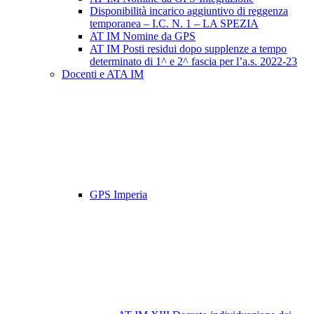
Disponibilità incarico aggiuntivo di reggenza
temporanea – I.C. N. 1 – LA SPEZIA
AT IM Nomine da GPS
AT IM Posti residui dopo supplenze a tempo
determinato di 1^ e 2^ fascia per l’a.s. 2022-23
Docenti e ATA IM
GPS Imperia