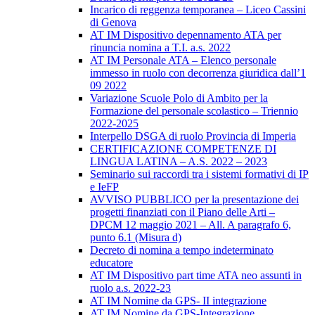
Incarico di reggenza temporanea – Liceo Cassini
di Genova
AT IM Dispositivo depennamento ATA per
rinuncia nomina a T.I. a.s. 2022
AT IM Personale ATA – Elenco personale
immesso in ruolo con decorrenza giuridica dall’1
09 2022
Variazione Scuole Polo di Ambito per la
Formazione del personale scolastico – Triennio
2022-2025
Interpello DSGA di ruolo Provincia di Imperia
CERTIFICAZIONE COMPETENZE DI
LINGUA LATINA – A.S. 2022 – 2023
Seminario sui raccordi tra i sistemi formativi di IP
e IeFP
AVVISO PUBBLICO per la presentazione dei
progetti finanziati con il Piano delle Arti –
DPCM 12 maggio 2021 – All. A paragrafo 6,
punto 6.1 (Misura d)
Decreto di nomina a tempo indeterminato
educatore
AT IM Dispositivo part time ATA neo assunti in
ruolo a.s. 2022-23
AT IM Nomine da GPS- II integrazione
AT IM Nomine da GPS-Integrazione