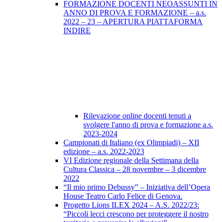
FORMAZIONE DOCENTI NEOASSUNTI IN
ANNO DI PROVA E FORMAZIONE – a.s.
2022 – 23 – APERTURA PIATTAFORMA
INDIRE
Rilevazione online docenti tenuti a
svolgere l'anno di prova e formazione a.s.
2023-2024
Campionati di Italiano (ex Olimpiadi) – XII
edizione – a.s. 2022-2023
VI Edizione regionale della Settimana della
Cultura Classica – 28 novembre – 3 dicembre
2022
“Il mio primo Debussy” – Iniziativa dell’Opera
House Teatro Carlo Felice di Genova.
Progetto Lions ILEX 2024 – A.S. 2022/23:
“Piccoli lecci crescono per proteggere il nostro