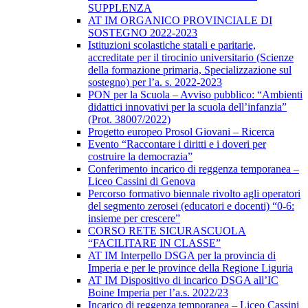
SUPPLENZA
AT IM ORGANICO PROVINCIALE DI
SOSTEGNO 2022-2023
Istituzioni scolastiche statali e paritarie,
accreditate per il tirocinio universitario (Scienze
della formazione primaria, Specializzazione sul
sostegno) per l’a. s. 2022-2023
PON per la Scuola – Avviso pubblico: “Ambienti
didattici innovativi per la scuola dell’infanzia”
(Prot. 38007/2022)
Progetto europeo Prosol Giovani – Ricerca
Evento “Raccontare i diritti e i doveri per
costruire la democrazia”
Conferimento incarico di reggenza temporanea –
Liceo Cassini di Genova
Percorso formativo biennale rivolto agli operatori
del segmento zerosei (educatori e docenti) “0-6:
insieme per crescere”
CORSO RETE SICURASCUOLA
“FACILITARE IN CLASSE”
AT IM Interpello DSGA per la provincia di
Imperia e per le province della Regione Liguria
AT IM Dispositivo di incarico DSGA all’IC
Boine Imperia per l’a.s. 2022/23
Incarico di reggenza temporanea – Liceo Cassini