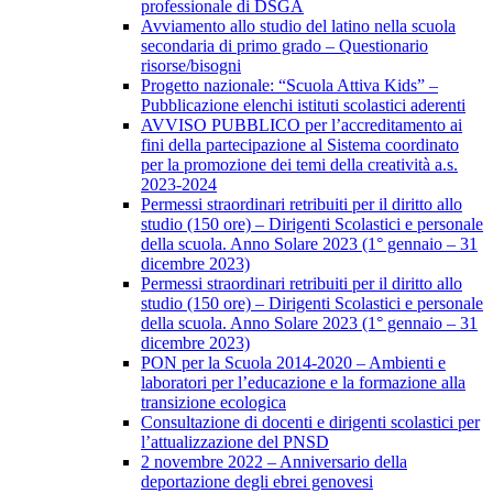
professionale di DSGA
Avviamento allo studio del latino nella scuola
secondaria di primo grado – Questionario
risorse/bisogni
Progetto nazionale: “Scuola Attiva Kids” –
Pubblicazione elenchi istituti scolastici aderenti
AVVISO PUBBLICO per l’accreditamento ai
fini della partecipazione al Sistema coordinato
per la promozione dei temi della creatività a.s.
2023-2024
Permessi straordinari retribuiti per il diritto allo
studio (150 ore) – Dirigenti Scolastici e personale
della scuola. Anno Solare 2023 (1° gennaio – 31
dicembre 2023)
Permessi straordinari retribuiti per il diritto allo
studio (150 ore) – Dirigenti Scolastici e personale
della scuola. Anno Solare 2023 (1° gennaio – 31
dicembre 2023)
PON per la Scuola 2014-2020 – Ambienti e
laboratori per l’educazione e la formazione alla
transizione ecologica
Consultazione di docenti e dirigenti scolastici per
l’attualizzazione del PNSD
2 novembre 2022 – Anniversario della
deportazione degli ebrei genovesi