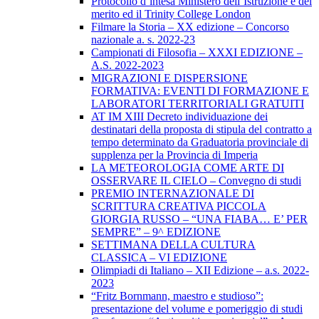
Protocollo d’intesa Ministero dell’Istruzione e del
merito ed il Trinity College London
Filmare la Storia – XX edizione – Concorso
nazionale a. s. 2022-23
Campionati di Filosofia – XXXI EDIZIONE –
A.S. 2022-2023
MIGRAZIONI E DISPERSIONE
FORMATIVA: EVENTI DI FORMAZIONE E
LABORATORI TERRITORIALI GRATUITI
AT IM XIII Decreto individuazione dei
destinatari della proposta di stipula del contratto a
tempo determinato da Graduatoria provinciale di
supplenza per la Provincia di Imperia
LA METEOROLOGIA COME ARTE DI
OSSERVARE IL CIELO – Convegno di studi
PREMIO INTERNAZIONALE DI
SCRITTURA CREATIVA PICCOLA
GIORGIA RUSSO – “UNA FIABA… E’ PER
SEMPRE” – 9^ EDIZIONE
SETTIMANA DELLA CULTURA
CLASSICA – VI EDIZIONE
Olimpiadi di Italiano – XII Edizione – a.s. 2022-
2023
“Fritz Bornmann, maestro e studioso”:
presentazione del volume e pomeriggio di studi