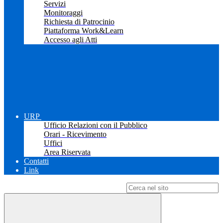
Servizi
Monitoraggi
Richiesta di Patrocinio
Piattaforma Work&Learn
Accesso agli Atti
URP
Ufficio Relazioni con il Pubblico
Orari - Ricevimento
Uffici
Area Riservata
Contatti
Link
Campo di ricerca per le pagine del sito