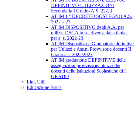
DEFINITIVO UTLIZZAZIONI
Secondaria I Grado- A.S. 22-23
AT IM 1 ° DECRETO SOSTEGNO A.S.
2022 – 23
AT IM DISPOSITIVO degli A.A. per
utilizz. DSGA in sc. diversa dalla titolar.
per a. s. 2022-23
AT IM Dispositivo e Graduatorie definitive
per Utilizzi e Ass.ni Provvisorie docenti II
Grado a.s. 2022/2023
AT IM graduatorie DEFINITIVE delle
assegnazioni provvisorie, utilizzi dei
docenti delle Istituzioni Scolastiche di I
GRADO
Link Utili
Educazione Fisica