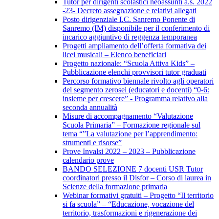
Tutor per dirigenti scolastici neoassunti a.s. 2022
-23- Decreto assegnazione e relativi allegati
Posto dirigenziale I.C. Sanremo Ponente di
Sanremo (IM) disponibile per il conferimento di
incarico aggiuntivo di reggenza temporanea
Progetti ampliamento dell’offerta formativa dei
licei musicali – Elenco beneficiari
Progetto nazionale: “Scuola Attiva Kids” –
Pubblicazione elenchi provvisori tutor graduati
Percorso formativo biennale rivolto agli operatori
del segmento zerosei (educatori e docenti) “0-6:
insieme per crescere” - Programma relativo alla
seconda annualità
Misure di accompagnamento “Valutazione
Scuola Primaria” – Formazione regionale sul
tema “”La valutazione per l’apprendimento:
strumenti e risorse”
Prove Invalsi 2022 – 2023 – Pubblicazione
calendario prove
BANDO SELEZIONE 7 docenti USR Tutor
coordinatori presso il Disfor – Corso di laurea in
Scienze della formazione primaria
Webinar formativi gratuiti – Progetto “Il territorio
si fa scuola” – “Educazione, vocazione del
territorio, trasformazioni e rigenerazione dei