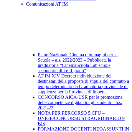
Comunicazioni AT IM
Piano Nazionale Cinema e Immagini per la
Scuola – a.s. 2022/2023 – Pubblicata la
graduatoria “CinemaScuola Lab scuole
secondarie di I e II grado”
AT IM XIV Decreto individuazione dei
destinatari della proposta di stipula del contratto a
tempo determinato da Graduatoria provinciale di
supplenza per la Provincia di Imperia
CONCORSO AICA-USR per la promozione
delle competenze digitali tra gli studenti – a.s.
2021-22
NOTA PER PERCORSO 5 CFU –
UNIGE/CONCORSO STRAORDINARIO 9
BIS
FORMAZIONE DOCENTI NEOASSUNTI IN