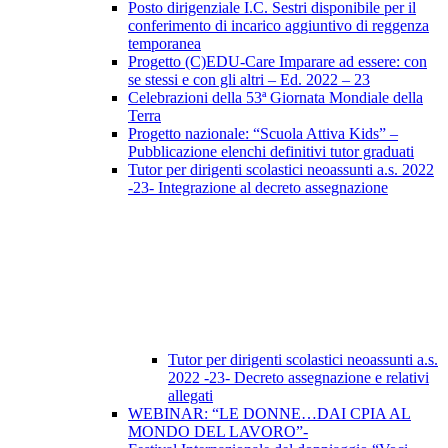
Posto dirigenziale I.C. Sestri disponibile per il
conferimento di incarico aggiuntivo di reggenza
temporanea
Progetto (C)EDU-Care Imparare ad essere: con
se stessi e con gli altri – Ed. 2022 – 23
Celebrazioni della 53ª Giornata Mondiale della
Terra
Progetto nazionale: “Scuola Attiva Kids” –
Pubblicazione elenchi definitivi tutor graduati
Tutor per dirigenti scolastici neoassunti a.s. 2022
-23- Integrazione al decreto assegnazione
Tutor per dirigenti scolastici neoassunti a.s.
2022 -23- Decreto assegnazione e relativi
allegati
WEBINAR: “LE DONNE…DAI CPIA AL
MONDO DEL LAVORO”-