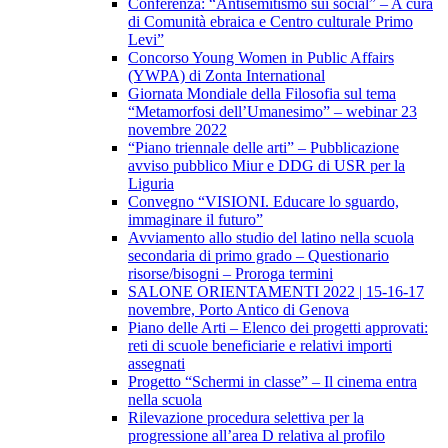
Conferenza: “Antisemitismo sui social” – A cura
di Comunità ebraica e Centro culturale Primo
Levi”
Concorso Young Women in Public Affairs
(YWPA) di Zonta International
Giornata Mondiale della Filosofia sul tema
“Metamorfosi dell’Umanesimo” – webinar 23
novembre 2022
“Piano triennale delle arti” – Pubblicazione
avviso pubblico Miur e DDG di USR per la
Liguria
Convegno “VISIONI. Educare lo sguardo,
immaginare il futuro”
Avviamento allo studio del latino nella scuola
secondaria di primo grado – Questionario
risorse/bisogni – Proroga termini
SALONE ORIENTAMENTI 2022 | 15-16-17
novembre, Porto Antico di Genova
Piano delle Arti – Elenco dei progetti approvati:
reti di scuole beneficiarie e relativi importi
assegnati
Progetto “Schermi in classe” – Il cinema entra
nella scuola
Rilevazione procedura selettiva per la
progressione all’area D relativa al profilo