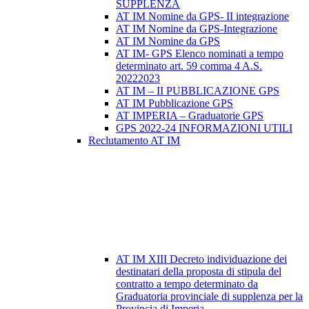
SUPPLENZA
AT IM Nomine da GPS- II integrazione
AT IM Nomine da GPS-Integrazione
AT IM Nomine da GPS
AT IM- GPS Elenco nominati a tempo
determinato art. 59 comma 4 A.S.
20222023
AT IM – II PUBBLICAZIONE GPS
AT IM Pubblicazione GPS
AT IMPERIA – Graduatorie GPS
GPS 2022-24 INFORMAZIONI UTILI
Reclutamento AT IM
AT IM XIII Decreto individuazione dei
destinatari della proposta di stipula del
contratto a tempo determinato da
Graduatoria provinciale di supplenza per la
Provincia di Imperia