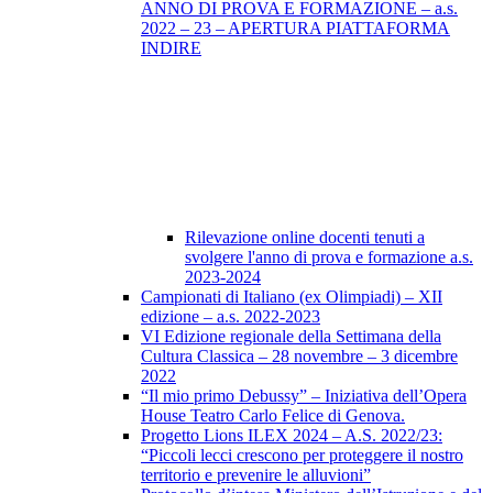
ANNO DI PROVA E FORMAZIONE – a.s.
2022 – 23 – APERTURA PIATTAFORMA
INDIRE
Rilevazione online docenti tenuti a
svolgere l'anno di prova e formazione a.s.
2023-2024
Campionati di Italiano (ex Olimpiadi) – XII
edizione – a.s. 2022-2023
VI Edizione regionale della Settimana della
Cultura Classica – 28 novembre – 3 dicembre
2022
“Il mio primo Debussy” – Iniziativa dell’Opera
House Teatro Carlo Felice di Genova.
Progetto Lions ILEX 2024 – A.S. 2022/23:
“Piccoli lecci crescono per proteggere il nostro
territorio e prevenire le alluvioni”