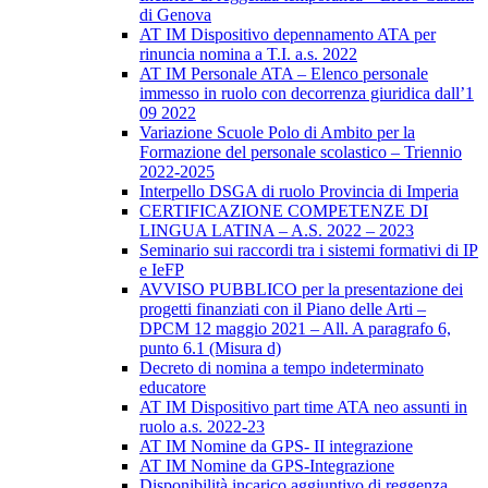
di Genova
AT IM Dispositivo depennamento ATA per
rinuncia nomina a T.I. a.s. 2022
AT IM Personale ATA – Elenco personale
immesso in ruolo con decorrenza giuridica dall’1
09 2022
Variazione Scuole Polo di Ambito per la
Formazione del personale scolastico – Triennio
2022-2025
Interpello DSGA di ruolo Provincia di Imperia
CERTIFICAZIONE COMPETENZE DI
LINGUA LATINA – A.S. 2022 – 2023
Seminario sui raccordi tra i sistemi formativi di IP
e IeFP
AVVISO PUBBLICO per la presentazione dei
progetti finanziati con il Piano delle Arti –
DPCM 12 maggio 2021 – All. A paragrafo 6,
punto 6.1 (Misura d)
Decreto di nomina a tempo indeterminato
educatore
AT IM Dispositivo part time ATA neo assunti in
ruolo a.s. 2022-23
AT IM Nomine da GPS- II integrazione
AT IM Nomine da GPS-Integrazione
Disponibilità incarico aggiuntivo di reggenza