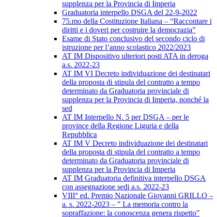
supplenza per la Provincia di Imperia
Graduatoria interpello DSGA del 22-9-2022
75.mo della Costituzione Italiana – “Raccontare i
diritti e i doveri per costruire la democrazia”
Esame di Stato conclusivo del secondo ciclo di
istruzione per l’anno scolastico 2022/2023
AT IM Dispositivo ulteriori posti ATA in deroga
a.s. 2022-23
AT IM VI Decreto individuazione dei destinatari
della proposta di stipula del contratto a tempo
determinato da Graduatoria provinciale di
supplenza per la Provincia di Imperia, nonché la
sed
AT IM Interpello N. 5 per DSGA – per le
province della Regione Liguria e della
Repubblica
AT IM V Decreto individuazione dei destinatari
della proposta di stipula del contratto a tempo
determinato da Graduatoria provinciale di
supplenza per la Provincia di Imperia
AT IM Graduatoria definitiva interpello DSGA
con assegnazione sedi a.s. 2022-23
VIII° ed. Premio Nazionale Giovanni GRILLO –
a. s. 2022-2023 – ” La memoria contro la
sopraffazione: la conoscenza genera rispetto”