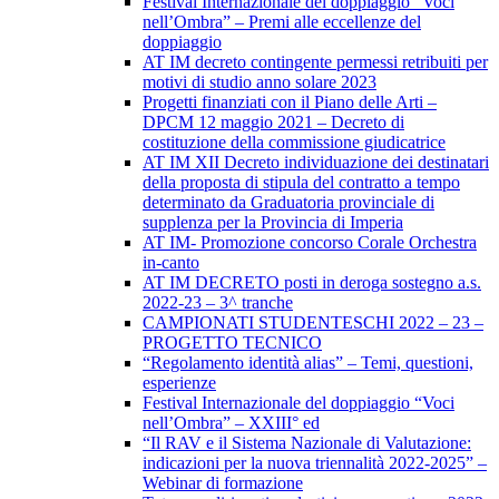
Festival Internazionale del doppiaggio “Voci
nell’Ombra” – Premi alle eccellenze del
doppiaggio
AT IM decreto contingente permessi retribuiti per
motivi di studio anno solare 2023
Progetti finanziati con il Piano delle Arti –
DPCM 12 maggio 2021 – Decreto di
costituzione della commissione giudicatrice
AT IM XII Decreto individuazione dei destinatari
della proposta di stipula del contratto a tempo
determinato da Graduatoria provinciale di
supplenza per la Provincia di Imperia
AT IM- Promozione concorso Corale Orchestra
in-canto
AT IM DECRETO posti in deroga sostegno a.s.
2022-23 – 3^ tranche
CAMPIONATI STUDENTESCHI 2022 – 23 –
PROGETTO TECNICO
“Regolamento identità alias” – Temi, questioni,
esperienze
Festival Internazionale del doppiaggio “Voci
nell’Ombra” – XXIII° ed
“Il RAV e il Sistema Nazionale di Valutazione:
indicazioni per la nuova triennalità 2022-2025” –
Webinar di formazione