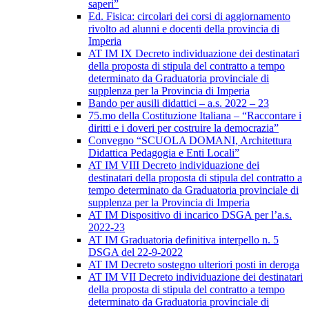
saperi”
Ed. Fisica: circolari dei corsi di aggiornamento
rivolto ad alunni e docenti della provincia di
Imperia
AT IM IX Decreto individuazione dei destinatari
della proposta di stipula del contratto a tempo
determinato da Graduatoria provinciale di
supplenza per la Provincia di Imperia
Bando per ausili didattici – a.s. 2022 – 23
75.mo della Costituzione Italiana – “Raccontare i
diritti e i doveri per costruire la democrazia”
Convegno “SCUOLA DOMANI, Architettura
Didattica Pedagogia e Enti Locali”
AT IM VIII Decreto individuazione dei
destinatari della proposta di stipula del contratto a
tempo determinato da Graduatoria provinciale di
supplenza per la Provincia di Imperia
AT IM Dispositivo di incarico DSGA per l’a.s.
2022-23
AT IM Graduatoria definitiva interpello n. 5
DSGA del 22-9-2022
AT IM Decreto sostegno ulteriori posti in deroga
AT IM VII Decreto individuazione dei destinatari
della proposta di stipula del contratto a tempo
determinato da Graduatoria provinciale di