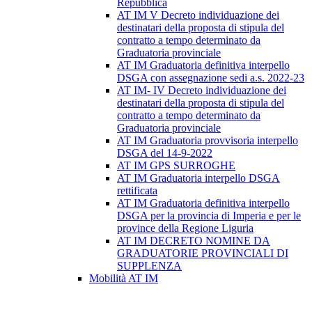
Repubblica
AT IM V Decreto individuazione dei
destinatari della proposta di stipula del
contratto a tempo determinato da
Graduatoria provinciale
AT IM Graduatoria definitiva interpello
DSGA con assegnazione sedi a.s. 2022-23
AT IM- IV Decreto individuazione dei
destinatari della proposta di stipula del
contratto a tempo determinato da
Graduatoria provinciale
AT IM Graduatoria provvisoria interpello
DSGA del 14-9-2022
AT IM GPS SURROGHE
AT IM Graduatoria interpello DSGA
rettificata
AT IM Graduatoria definitiva interpello
DSGA per la provincia di Imperia e per le
province della Regione Liguria
AT IM DECRETO NOMINE DA
GRADUATORIE PROVINCIALI DI
SUPPLENZA
Mobilità AT IM