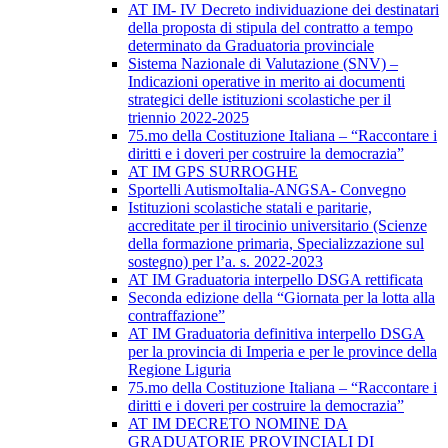
AT IM- IV Decreto individuazione dei destinatari
della proposta di stipula del contratto a tempo
determinato da Graduatoria provinciale
Sistema Nazionale di Valutazione (SNV) –
Indicazioni operative in merito ai documenti
strategici delle istituzioni scolastiche per il
triennio 2022-2025
75.mo della Costituzione Italiana – “Raccontare i
diritti e i doveri per costruire la democrazia”
AT IM GPS SURROGHE
Sportelli AutismoItalia-ANGSA- Convegno
Istituzioni scolastiche statali e paritarie,
accreditate per il tirocinio universitario (Scienze
della formazione primaria, Specializzazione sul
sostegno) per l’a. s. 2022-2023
AT IM Graduatoria interpello DSGA rettificata
Seconda edizione della “Giornata per la lotta alla
contraffazione”
AT IM Graduatoria definitiva interpello DSGA
per la provincia di Imperia e per le province della
Regione Liguria
75.mo della Costituzione Italiana – “Raccontare i
diritti e i doveri per costruire la democrazia”
AT IM DECRETO NOMINE DA
GRADUATORIE PROVINCIALI DI