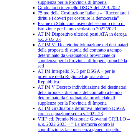
supplenza per la Provincia di Imperia
Graduatoria interpello DSGA del 22-9-2022
75.mo della Costituzione Italiana – “Raccontare i
diritti e i doveri per costruire la democrazia”
Esame di Stato conclusivo del secondo ciclo di
istruzione per l’anno scolastico 2022/2023
AT IM Dispositivo ulteriori posti ATA in deroga
a.s. 2022-23
AT IM VI Decreto individuazione dei destinatari
della proposta di stipula del contratto a tempo
determinato da Graduatoria provinciale di
supplenza per la Provincia di Imperia, nonché la
sed
AT IM Interpello N. 5 per DSGA – per le
province della Regione Liguria e della
Repubblica
AT IM V Decreto individuazione dei destinatari
della proposta di stipula del contratto a tempo
determinato da Graduatoria provinciale di
supplenza per la Provincia di Imperia
AT IM Graduatoria definitiva interpello DSGA
con assegnazione sedi a.s. 2022-23
VIII° ed. Premio Nazionale Giovanni GRILLO –
a. s. 2022-2023 – ” La memoria contro la
sopraffazione: la conoscenza genera rispetto”