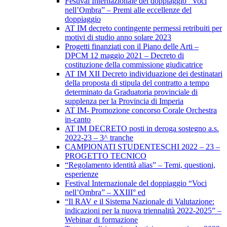
Festival Internazionale del doppiaggio “Voci
nell’Ombra” – Premi alle eccellenze del
doppiaggio
AT IM decreto contingente permessi retribuiti per
motivi di studio anno solare 2023
Progetti finanziati con il Piano delle Arti –
DPCM 12 maggio 2021 – Decreto di
costituzione della commissione giudicatrice
AT IM XII Decreto individuazione dei destinatari
della proposta di stipula del contratto a tempo
determinato da Graduatoria provinciale di
supplenza per la Provincia di Imperia
AT IM- Promozione concorso Corale Orchestra
in-canto
AT IM DECRETO posti in deroga sostegno a.s.
2022-23 – 3^ tranche
CAMPIONATI STUDENTESCHI 2022 – 23 –
PROGETTO TECNICO
“Regolamento identità alias” – Temi, questioni,
esperienze
Festival Internazionale del doppiaggio “Voci
nell’Ombra” – XXIII° ed
“Il RAV e il Sistema Nazionale di Valutazione:
indicazioni per la nuova triennalità 2022-2025” –
Webinar di formazione