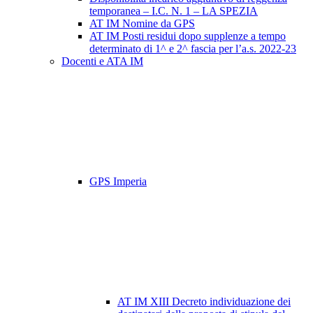
temporanea – I.C. N. 1 – LA SPEZIA
AT IM Nomine da GPS
AT IM Posti residui dopo supplenze a tempo
determinato di 1^ e 2^ fascia per l’a.s. 2022-23
Docenti e ATA IM
GPS Imperia
AT IM XIII Decreto individuazione dei