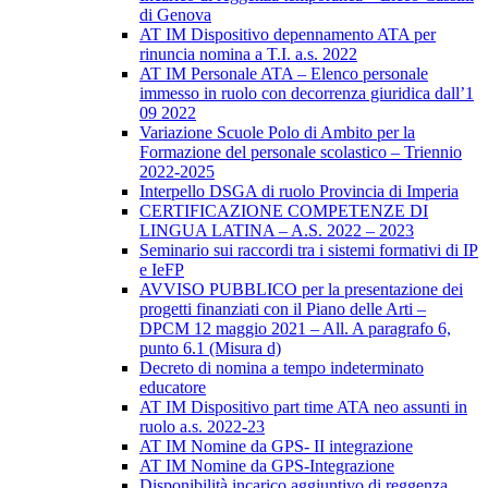
di Genova
AT IM Dispositivo depennamento ATA per
rinuncia nomina a T.I. a.s. 2022
AT IM Personale ATA – Elenco personale
immesso in ruolo con decorrenza giuridica dall’1
09 2022
Variazione Scuole Polo di Ambito per la
Formazione del personale scolastico – Triennio
2022-2025
Interpello DSGA di ruolo Provincia di Imperia
CERTIFICAZIONE COMPETENZE DI
LINGUA LATINA – A.S. 2022 – 2023
Seminario sui raccordi tra i sistemi formativi di IP
e IeFP
AVVISO PUBBLICO per la presentazione dei
progetti finanziati con il Piano delle Arti –
DPCM 12 maggio 2021 – All. A paragrafo 6,
punto 6.1 (Misura d)
Decreto di nomina a tempo indeterminato
educatore
AT IM Dispositivo part time ATA neo assunti in
ruolo a.s. 2022-23
AT IM Nomine da GPS- II integrazione
AT IM Nomine da GPS-Integrazione
Disponibilità incarico aggiuntivo di reggenza