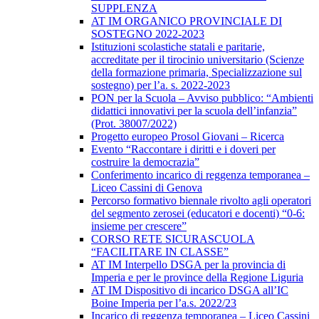
SUPPLENZA
AT IM ORGANICO PROVINCIALE DI
SOSTEGNO 2022-2023
Istituzioni scolastiche statali e paritarie,
accreditate per il tirocinio universitario (Scienze
della formazione primaria, Specializzazione sul
sostegno) per l’a. s. 2022-2023
PON per la Scuola – Avviso pubblico: “Ambienti
didattici innovativi per la scuola dell’infanzia”
(Prot. 38007/2022)
Progetto europeo Prosol Giovani – Ricerca
Evento “Raccontare i diritti e i doveri per
costruire la democrazia”
Conferimento incarico di reggenza temporanea –
Liceo Cassini di Genova
Percorso formativo biennale rivolto agli operatori
del segmento zerosei (educatori e docenti) “0-6:
insieme per crescere”
CORSO RETE SICURASCUOLA
“FACILITARE IN CLASSE”
AT IM Interpello DSGA per la provincia di
Imperia e per le province della Regione Liguria
AT IM Dispositivo di incarico DSGA all’IC
Boine Imperia per l’a.s. 2022/23
Incarico di reggenza temporanea – Liceo Cassini