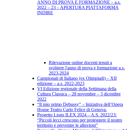
ANNO DI PROVA E FORMAZIONE – a.s.
2022 – 23 – APERTURA PIATTAFORMA
INDIRE
Rilevazione online docenti tenuti a
svolgere l'anno di prova e formazione a.s.
2023-2024
Campionati di Italiano (ex Olimpiadi) – XII
edizione – a.s. 2022-2023
VI Edizione regionale della Settimana della
Cultura Classica – 28 novembre – 3 dicembre
2022
“Il mio primo Debussy” – Iniziativa dell’Opera
House Teatro Carlo Felice di Genova.
Progetto Lions ILEX 2024 – A.S. 2022/23:
“Piccoli lecci crescono per proteggere il nostro
territorio e prevenire le alluvioni”