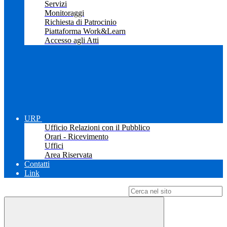
Servizi
Monitoraggi
Richiesta di Patrocinio
Piattaforma Work&Learn
Accesso agli Atti
URP
Ufficio Relazioni con il Pubblico
Orari - Ricevimento
Uffici
Area Riservata
Contatti
Link
Campo di ricerca per le pagine del sito