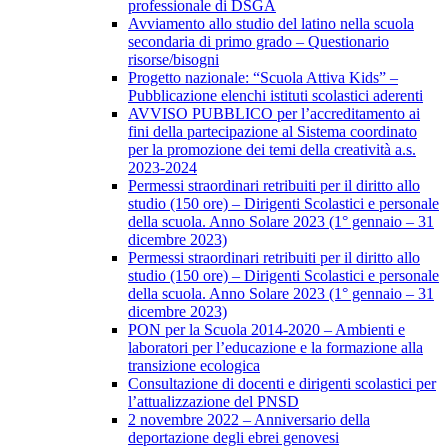
professionale di DSGA
Avviamento allo studio del latino nella scuola
secondaria di primo grado – Questionario
risorse/bisogni
Progetto nazionale: “Scuola Attiva Kids” –
Pubblicazione elenchi istituti scolastici aderenti
AVVISO PUBBLICO per l’accreditamento ai
fini della partecipazione al Sistema coordinato
per la promozione dei temi della creatività a.s.
2023-2024
Permessi straordinari retribuiti per il diritto allo
studio (150 ore) – Dirigenti Scolastici e personale
della scuola. Anno Solare 2023 (1° gennaio – 31
dicembre 2023)
Permessi straordinari retribuiti per il diritto allo
studio (150 ore) – Dirigenti Scolastici e personale
della scuola. Anno Solare 2023 (1° gennaio – 31
dicembre 2023)
PON per la Scuola 2014-2020 – Ambienti e
laboratori per l’educazione e la formazione alla
transizione ecologica
Consultazione di docenti e dirigenti scolastici per
l’attualizzazione del PNSD
2 novembre 2022 – Anniversario della
deportazione degli ebrei genovesi