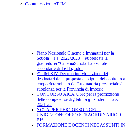
Comunicazioni AT IM
Piano Nazionale Cinema e Immagini per la
Scuola – a.s. 2022/2023 – Pubblicata la
graduatoria “CinemaScuola Lab scuole
secondarie di I e II grado”
AT IM XIV Decreto individuazione dei
destinatari della proposta di stipula del contratto a
tempo determinato da Graduatoria provinciale di
supplenza per la Provincia di Imperia
CONCORSO AICA-USR per la promozione
delle competenze digitali tra gli studenti – a.s.
2021-22
NOTA PER PERCORSO 5 CFU –
UNIGE/CONCORSO STRAORDINARIO 9
BIS
FORMAZIONE DOCENTI NEOASSUNTI IN