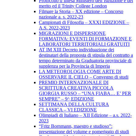
Protocollo d’intesa Ministero dell’Istruzione e del
merito ed il Trinity College London
Filmare la Storia – XX edizione – Concorso
nazionale a. s. 2022-23
Campionati di Filosofia – XXXI EDIZIONE –
A.S. 2022-2023
MIGRAZIONI E DISPERSIONE
FORMATIVA: EVENTI DI FORMAZIONE E
LABORATORI TERRITORIALI GRATUITI
AT IM XIII Decreto individuazione dei
destinatari della proposta di stipula del contratto a
tempo determinato da Graduatoria provinciale di
supplenza per la Provincia di Imperia
LA METEOROLOGIA COME ARTE DI
OSSERVARE IL CIELO – Convegno di studi
PREMIO INTERNAZIONALE DI
SCRITTURA CREATIVA PICCOLA
GIORGIA RUSSO – “UNA FIABA… E’ PER
SEMPRE” – 9^ EDIZIONE
SETTIMANA DELLA CULTURA
CLASSICA – VI EDIZIONE
Olimpiadi di Italiano – XII Edizione – a.s. 2022-
2023
“Fritz Bornmann, maestro e studioso”:
presentazione del volume e pomeriggio di studi