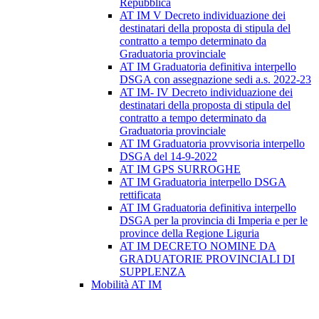
Repubblica
AT IM V Decreto individuazione dei
destinatari della proposta di stipula del
contratto a tempo determinato da
Graduatoria provinciale
AT IM Graduatoria definitiva interpello
DSGA con assegnazione sedi a.s. 2022-23
AT IM- IV Decreto individuazione dei
destinatari della proposta di stipula del
contratto a tempo determinato da
Graduatoria provinciale
AT IM Graduatoria provvisoria interpello
DSGA del 14-9-2022
AT IM GPS SURROGHE
AT IM Graduatoria interpello DSGA
rettificata
AT IM Graduatoria definitiva interpello
DSGA per la provincia di Imperia e per le
province della Regione Liguria
AT IM DECRETO NOMINE DA
GRADUATORIE PROVINCIALI DI
SUPPLENZA
Mobilità AT IM