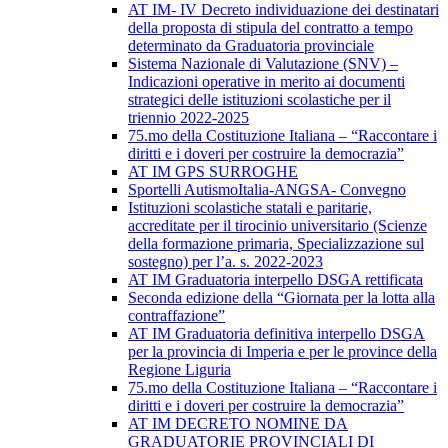
AT IM- IV Decreto individuazione dei destinatari
della proposta di stipula del contratto a tempo
determinato da Graduatoria provinciale
Sistema Nazionale di Valutazione (SNV) –
Indicazioni operative in merito ai documenti
strategici delle istituzioni scolastiche per il
triennio 2022-2025
75.mo della Costituzione Italiana – “Raccontare i
diritti e i doveri per costruire la democrazia”
AT IM GPS SURROGHE
Sportelli AutismoItalia-ANGSA- Convegno
Istituzioni scolastiche statali e paritarie,
accreditate per il tirocinio universitario (Scienze
della formazione primaria, Specializzazione sul
sostegno) per l’a. s. 2022-2023
AT IM Graduatoria interpello DSGA rettificata
Seconda edizione della “Giornata per la lotta alla
contraffazione”
AT IM Graduatoria definitiva interpello DSGA
per la provincia di Imperia e per le province della
Regione Liguria
75.mo della Costituzione Italiana – “Raccontare i
diritti e i doveri per costruire la democrazia”
AT IM DECRETO NOMINE DA
GRADUATORIE PROVINCIALI DI