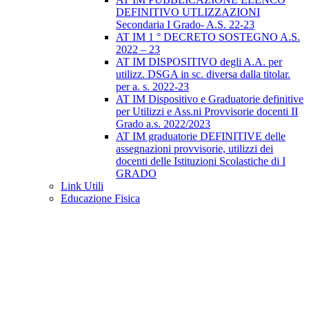
DEFINITIVO UTLIZZAZIONI
Secondaria I Grado- A.S. 22-23
AT IM 1 ° DECRETO SOSTEGNO A.S.
2022 – 23
AT IM DISPOSITIVO degli A.A. per
utilizz. DSGA in sc. diversa dalla titolar.
per a. s. 2022-23
AT IM Dispositivo e Graduatorie definitive
per Utilizzi e Ass.ni Provvisorie docenti II
Grado a.s. 2022/2023
AT IM graduatorie DEFINITIVE delle
assegnazioni provvisorie, utilizzi dei
docenti delle Istituzioni Scolastiche di I
GRADO
Link Utili
Educazione Fisica