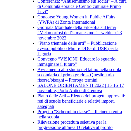
Conferenza: “Antisemitismo sui social” – A cura
di Comunità ebraica e Centro culturale Primo
Levi”
Concorso Young Women in Public Affairs
(YWPA) di Zonta International
Giornata Mondiale della Filosofia sul tema
“Metamorfosi dell’Umanesimo” – webinar 23
novembre 2022
“Piano triennale delle arti” – Pubblicazione
avviso pubblico Miur e DDG di USR per la
Liguria
Convegno “VISIONI. Educare lo sguardo,
immaginare il futuro”
Avviamento allo studio del latino nella scuola
secondaria di primo grado – Questionario
risorse/bisogni – Proroga termini
SALONE ORIENTAMENTI 2022 | 15-16-17
novembre, Porto Antico di Genova
Piano delle Arti – Elenco dei progetti approvati:
reti di scuole beneficiarie e relativi importi
assegnati
Progetto “Schermi in classe” – Il cinema entra
nella scuola
Rilevazione procedura selettiva per la
progressione all’area D relativa al profilo