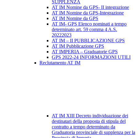
SUPPLENZA
AT IM Nomine da GPS- II integrazione
AT IM Nomine da GPS-Integrazione
AT IM Nomine da GPS
AT IM- GPS Elenco nominati a tempo
determinato art. 59 comma 4 A.S.
20222023
AT IM – II PUBBLICAZIONE GPS
AT IM Pubblicazione GPS
AT IMPERIA – Graduatorie GPS
GPS 2022-24 INFORMAZIONI UTILI
Reclutamento AT IM
AT IM XIII Decreto individuazione dei
destinatari della proposta di stipula del
contratto a tempo determinato da
Graduatoria provinciale di supplenza per la
Provincia di Imperia