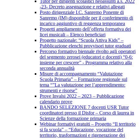
Tutor per dirigenti scolastici neoassunti a.s. 2022
-23- Decreto assegnazione e relativi allegati
Posto dirigenziale I.C. Sanremo Ponente di
Sanremo (IM) disponibile per il conferimento di
incarico aggiuntivo di reggenza temporanea
Progetti ampliamento dell’offerta formativa dei
licei musicali – Elenco beneficiari
Progetto nazionale: “Scuola Attiva Kids” –
Pubblicazione elenchi provvisori tutor graduati
Percorso formativo biennale rivolto agli operatori
del segmento zerosei (educatori e docenti) “0-6:
insieme per crescere” - Programma relativo alla
seconda annualità
Misure di accompagnamento “Valutazione
Scuola Primaria” – Formazione regionale sul
tema “”La valutazione per l’apprendimento:
strumenti e risorse”
Prove Invalsi 2022 – 2023 – Pubblicazione
calendario prove
BANDO SELEZIONE 7 docenti USR Tutor
coordinatori presso il Disfor – Corso di laurea in
Scienze della formazione primaria
Webinar formativi gratuiti – Progetto “Il territorio
si fa scuola” – “Educazione, vocazione del
territorio, trasformazioni e rigenerazione dei