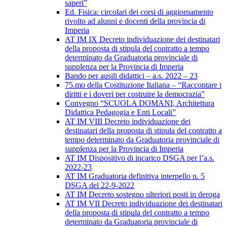
saperi”
Ed. Fisica: circolari dei corsi di aggiornamento
rivolto ad alunni e docenti della provincia di
Imperia
AT IM IX Decreto individuazione dei destinatari
della proposta di stipula del contratto a tempo
determinato da Graduatoria provinciale di
supplenza per la Provincia di Imperia
Bando per ausili didattici – a.s. 2022 – 23
75.mo della Costituzione Italiana – “Raccontare i
diritti e i doveri per costruire la democrazia”
Convegno “SCUOLA DOMANI, Architettura
Didattica Pedagogia e Enti Locali”
AT IM VIII Decreto individuazione dei
destinatari della proposta di stipula del contratto a
tempo determinato da Graduatoria provinciale di
supplenza per la Provincia di Imperia
AT IM Dispositivo di incarico DSGA per l’a.s.
2022-23
AT IM Graduatoria definitiva interpello n. 5
DSGA del 22-9-2022
AT IM Decreto sostegno ulteriori posti in deroga
AT IM VII Decreto individuazione dei destinatari
della proposta di stipula del contratto a tempo
determinato da Graduatoria provinciale di