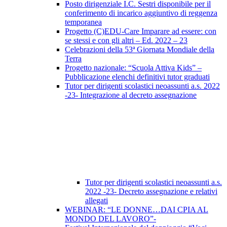
Posto dirigenziale I.C. Sestri disponibile per il
conferimento di incarico aggiuntivo di reggenza
temporanea
Progetto (C)EDU-Care Imparare ad essere: con
se stessi e con gli altri – Ed. 2022 – 23
Celebrazioni della 53ª Giornata Mondiale della
Terra
Progetto nazionale: “Scuola Attiva Kids” –
Pubblicazione elenchi definitivi tutor graduati
Tutor per dirigenti scolastici neoassunti a.s. 2022
-23- Integrazione al decreto assegnazione
Tutor per dirigenti scolastici neoassunti a.s.
2022 -23- Decreto assegnazione e relativi
allegati
WEBINAR: “LE DONNE…DAI CPIA AL
MONDO DEL LAVORO”-