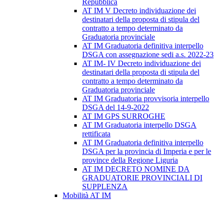
Repubblica
AT IM V Decreto individuazione dei
destinatari della proposta di stipula del
contratto a tempo determinato da
Graduatoria provinciale
AT IM Graduatoria definitiva interpello
DSGA con assegnazione sedi a.s. 2022-23
AT IM- IV Decreto individuazione dei
destinatari della proposta di stipula del
contratto a tempo determinato da
Graduatoria provinciale
AT IM Graduatoria provvisoria interpello
DSGA del 14-9-2022
AT IM GPS SURROGHE
AT IM Graduatoria interpello DSGA
rettificata
AT IM Graduatoria definitiva interpello
DSGA per la provincia di Imperia e per le
province della Regione Liguria
AT IM DECRETO NOMINE DA
GRADUATORIE PROVINCIALI DI
SUPPLENZA
Mobilità AT IM