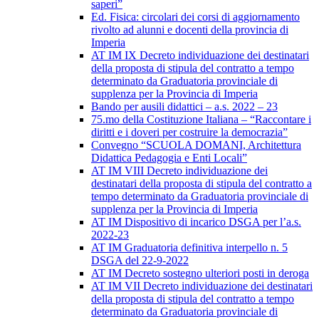
saperi”
Ed. Fisica: circolari dei corsi di aggiornamento
rivolto ad alunni e docenti della provincia di
Imperia
AT IM IX Decreto individuazione dei destinatari
della proposta di stipula del contratto a tempo
determinato da Graduatoria provinciale di
supplenza per la Provincia di Imperia
Bando per ausili didattici – a.s. 2022 – 23
75.mo della Costituzione Italiana – “Raccontare i
diritti e i doveri per costruire la democrazia”
Convegno “SCUOLA DOMANI, Architettura
Didattica Pedagogia e Enti Locali”
AT IM VIII Decreto individuazione dei
destinatari della proposta di stipula del contratto a
tempo determinato da Graduatoria provinciale di
supplenza per la Provincia di Imperia
AT IM Dispositivo di incarico DSGA per l’a.s.
2022-23
AT IM Graduatoria definitiva interpello n. 5
DSGA del 22-9-2022
AT IM Decreto sostegno ulteriori posti in deroga
AT IM VII Decreto individuazione dei destinatari
della proposta di stipula del contratto a tempo
determinato da Graduatoria provinciale di