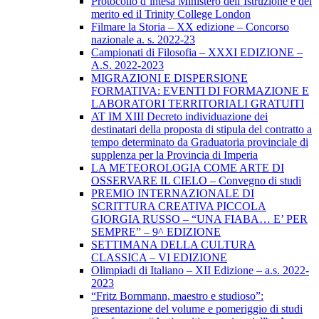
Protocollo d’intesa Ministero dell’Istruzione e del
merito ed il Trinity College London
Filmare la Storia – XX edizione – Concorso
nazionale a. s. 2022-23
Campionati di Filosofia – XXXI EDIZIONE –
A.S. 2022-2023
MIGRAZIONI E DISPERSIONE
FORMATIVA: EVENTI DI FORMAZIONE E
LABORATORI TERRITORIALI GRATUITI
AT IM XIII Decreto individuazione dei
destinatari della proposta di stipula del contratto a
tempo determinato da Graduatoria provinciale di
supplenza per la Provincia di Imperia
LA METEOROLOGIA COME ARTE DI
OSSERVARE IL CIELO – Convegno di studi
PREMIO INTERNAZIONALE DI
SCRITTURA CREATIVA PICCOLA
GIORGIA RUSSO – “UNA FIABA… E’ PER
SEMPRE” – 9^ EDIZIONE
SETTIMANA DELLA CULTURA
CLASSICA – VI EDIZIONE
Olimpiadi di Italiano – XII Edizione – a.s. 2022-
2023
“Fritz Bornmann, maestro e studioso”:
presentazione del volume e pomeriggio di studi