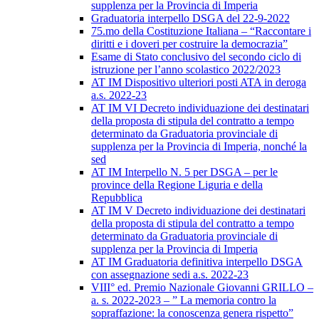
supplenza per la Provincia di Imperia
Graduatoria interpello DSGA del 22-9-2022
75.mo della Costituzione Italiana – “Raccontare i
diritti e i doveri per costruire la democrazia”
Esame di Stato conclusivo del secondo ciclo di
istruzione per l’anno scolastico 2022/2023
AT IM Dispositivo ulteriori posti ATA in deroga
a.s. 2022-23
AT IM VI Decreto individuazione dei destinatari
della proposta di stipula del contratto a tempo
determinato da Graduatoria provinciale di
supplenza per la Provincia di Imperia, nonché la
sed
AT IM Interpello N. 5 per DSGA – per le
province della Regione Liguria e della
Repubblica
AT IM V Decreto individuazione dei destinatari
della proposta di stipula del contratto a tempo
determinato da Graduatoria provinciale di
supplenza per la Provincia di Imperia
AT IM Graduatoria definitiva interpello DSGA
con assegnazione sedi a.s. 2022-23
VIII° ed. Premio Nazionale Giovanni GRILLO –
a. s. 2022-2023 – ” La memoria contro la
sopraffazione: la conoscenza genera rispetto”