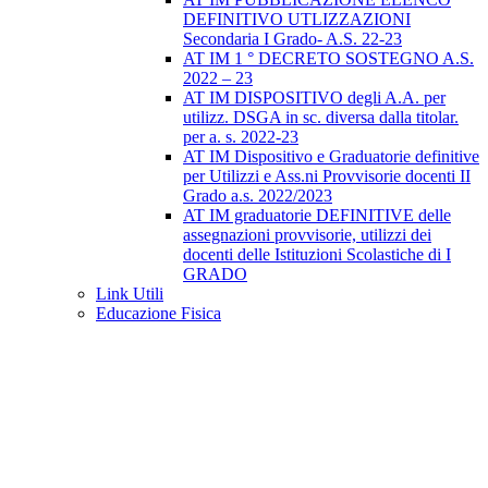
DEFINITIVO UTLIZZAZIONI
Secondaria I Grado- A.S. 22-23
AT IM 1 ° DECRETO SOSTEGNO A.S.
2022 – 23
AT IM DISPOSITIVO degli A.A. per
utilizz. DSGA in sc. diversa dalla titolar.
per a. s. 2022-23
AT IM Dispositivo e Graduatorie definitive
per Utilizzi e Ass.ni Provvisorie docenti II
Grado a.s. 2022/2023
AT IM graduatorie DEFINITIVE delle
assegnazioni provvisorie, utilizzi dei
docenti delle Istituzioni Scolastiche di I
GRADO
Link Utili
Educazione Fisica