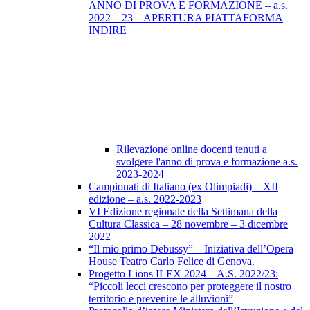
ANNO DI PROVA E FORMAZIONE – a.s.
2022 – 23 – APERTURA PIATTAFORMA
INDIRE
Rilevazione online docenti tenuti a
svolgere l'anno di prova e formazione a.s.
2023-2024
Campionati di Italiano (ex Olimpiadi) – XII
edizione – a.s. 2022-2023
VI Edizione regionale della Settimana della
Cultura Classica – 28 novembre – 3 dicembre
2022
“Il mio primo Debussy” – Iniziativa dell’Opera
House Teatro Carlo Felice di Genova.
Progetto Lions ILEX 2024 – A.S. 2022/23:
“Piccoli lecci crescono per proteggere il nostro
territorio e prevenire le alluvioni”