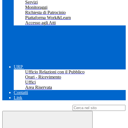
Servizi
Monitoraggi
Richiesta di Patrocinio
Piattaforma Work&Learn
Accesso agli Atti
URP
Ufficio Relazioni con il Pubblico
Orari - Ricevimento
Uffici
Area Riservata
Contatti
Link
Campo di ricerca per le pagine del sito