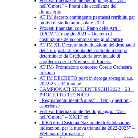
Festival Internazionale del doppiaggio “Voci
nell’Ombra” – Premi alle eccellenze del
doppiaggio
AT IM decreto contingente permessi retribuiti per
motivi di studio anno solare 2023
Progetti finanziati con il Piano delle Arti –
DPCM 12 maggio 2021 – Decreto di
costituzione della commissione giudicatrice
AT IM XII Decreto individuazione dei destinatari
della proposta di stipula del contratto a tempo
determinato da Graduatoria provinciale di
supplenza per la Provincia di Imperia
AT IM- Promozione concorso Corale Orchestra
in-canto
AT IM DECRETO posti in deroga sostegno a.s.
2022-23 – 3^ tranche
CAMPIONATI STUDENTESCHI 2022 – 23 –
PROGETTO TECNICO
“Regolamento identità alias” – Temi, questioni,
esperienze
Festival Internazionale del doppiaggio “Voci
nell’Ombra” – XXIII° ed
“Il RAV e il Sistema Nazionale di Valutazione:
indicazioni per la nuova triennalità 2022-2025” –
Webinar di formazione