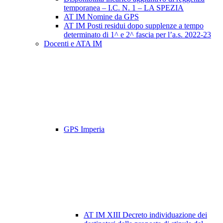
temporanea – I.C. N. 1 – LA SPEZIA
AT IM Nomine da GPS
AT IM Posti residui dopo supplenze a tempo
determinato di 1^ e 2^ fascia per l’a.s. 2022-23
Docenti e ATA IM
GPS Imperia
AT IM XIII Decreto individuazione dei