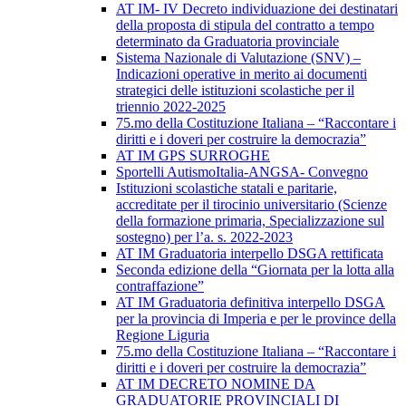
AT IM- IV Decreto individuazione dei destinatari
della proposta di stipula del contratto a tempo
determinato da Graduatoria provinciale
Sistema Nazionale di Valutazione (SNV) –
Indicazioni operative in merito ai documenti
strategici delle istituzioni scolastiche per il
triennio 2022-2025
75.mo della Costituzione Italiana – “Raccontare i
diritti e i doveri per costruire la democrazia”
AT IM GPS SURROGHE
Sportelli AutismoItalia-ANGSA- Convegno
Istituzioni scolastiche statali e paritarie,
accreditate per il tirocinio universitario (Scienze
della formazione primaria, Specializzazione sul
sostegno) per l’a. s. 2022-2023
AT IM Graduatoria interpello DSGA rettificata
Seconda edizione della “Giornata per la lotta alla
contraffazione”
AT IM Graduatoria definitiva interpello DSGA
per la provincia di Imperia e per le province della
Regione Liguria
75.mo della Costituzione Italiana – “Raccontare i
diritti e i doveri per costruire la democrazia”
AT IM DECRETO NOMINE DA
GRADUATORIE PROVINCIALI DI