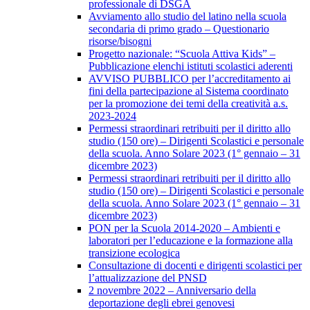
professionale di DSGA
Avviamento allo studio del latino nella scuola
secondaria di primo grado – Questionario
risorse/bisogni
Progetto nazionale: “Scuola Attiva Kids” –
Pubblicazione elenchi istituti scolastici aderenti
AVVISO PUBBLICO per l’accreditamento ai
fini della partecipazione al Sistema coordinato
per la promozione dei temi della creatività a.s.
2023-2024
Permessi straordinari retribuiti per il diritto allo
studio (150 ore) – Dirigenti Scolastici e personale
della scuola. Anno Solare 2023 (1° gennaio – 31
dicembre 2023)
Permessi straordinari retribuiti per il diritto allo
studio (150 ore) – Dirigenti Scolastici e personale
della scuola. Anno Solare 2023 (1° gennaio – 31
dicembre 2023)
PON per la Scuola 2014-2020 – Ambienti e
laboratori per l’educazione e la formazione alla
transizione ecologica
Consultazione di docenti e dirigenti scolastici per
l’attualizzazione del PNSD
2 novembre 2022 – Anniversario della
deportazione degli ebrei genovesi