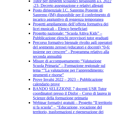
Tutor per dirigenti scolastici neoassunti a.s. 2022
-23- Decreto assegnazione e relativi allegati
Posto dirigenziale I.C. Sanremo Ponente di
Sanremo (IM) disponibile per il conferimento di
incarico aggiuntivo di reggenza temporanea
Progetti ampliamento dell’offerta formativa dei
licei musicali – Elenco beneficiari
Progetto nazionale: “Scuola Attiva Kids” –
Pubblicazione elenchi provvisori tutor graduati
Percorso formativo biennale rivolto agli operatori
del segmento zerosei (educatori e docenti) “0-6:
insieme per crescere” - Programma relativo alla
seconda annualità
Misure di accompagnamento “Valutazione
Scuola Primaria” – Formazione regionale sul
tema “”La valutazione per l’apprendimento:
strumenti e risorse”
Prove Invalsi 2022 – 2023 – Pubblicazione
calendario prove
BANDO SELEZIONE 7 docenti USR Tutor
coordinatori presso il Disfor – Corso di laurea in
Scienze della formazione primaria
Webinar formativi gratuiti – Progetto “Il territorio
si fa scuola” – “Educazione, vocazione del
territorio, trasformazioni e rigenerazione dei