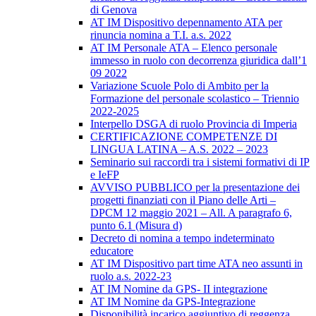
di Genova
AT IM Dispositivo depennamento ATA per
rinuncia nomina a T.I. a.s. 2022
AT IM Personale ATA – Elenco personale
immesso in ruolo con decorrenza giuridica dall’1
09 2022
Variazione Scuole Polo di Ambito per la
Formazione del personale scolastico – Triennio
2022-2025
Interpello DSGA di ruolo Provincia di Imperia
CERTIFICAZIONE COMPETENZE DI
LINGUA LATINA – A.S. 2022 – 2023
Seminario sui raccordi tra i sistemi formativi di IP
e IeFP
AVVISO PUBBLICO per la presentazione dei
progetti finanziati con il Piano delle Arti –
DPCM 12 maggio 2021 – All. A paragrafo 6,
punto 6.1 (Misura d)
Decreto di nomina a tempo indeterminato
educatore
AT IM Dispositivo part time ATA neo assunti in
ruolo a.s. 2022-23
AT IM Nomine da GPS- II integrazione
AT IM Nomine da GPS-Integrazione
Disponibilità incarico aggiuntivo di reggenza