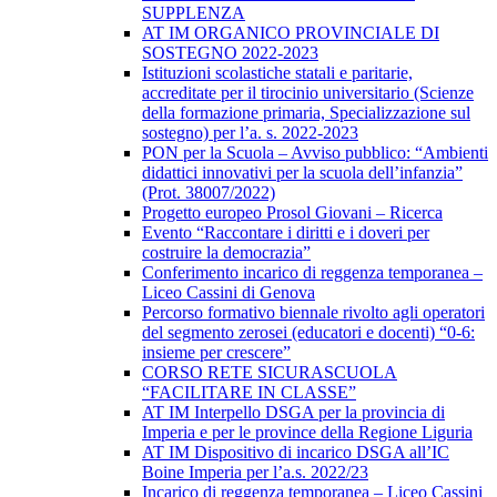
SUPPLENZA
AT IM ORGANICO PROVINCIALE DI
SOSTEGNO 2022-2023
Istituzioni scolastiche statali e paritarie,
accreditate per il tirocinio universitario (Scienze
della formazione primaria, Specializzazione sul
sostegno) per l’a. s. 2022-2023
PON per la Scuola – Avviso pubblico: “Ambienti
didattici innovativi per la scuola dell’infanzia”
(Prot. 38007/2022)
Progetto europeo Prosol Giovani – Ricerca
Evento “Raccontare i diritti e i doveri per
costruire la democrazia”
Conferimento incarico di reggenza temporanea –
Liceo Cassini di Genova
Percorso formativo biennale rivolto agli operatori
del segmento zerosei (educatori e docenti) “0-6:
insieme per crescere”
CORSO RETE SICURASCUOLA
“FACILITARE IN CLASSE”
AT IM Interpello DSGA per la provincia di
Imperia e per le province della Regione Liguria
AT IM Dispositivo di incarico DSGA all’IC
Boine Imperia per l’a.s. 2022/23
Incarico di reggenza temporanea – Liceo Cassini