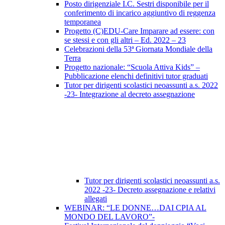
Posto dirigenziale I.C. Sestri disponibile per il
conferimento di incarico aggiuntivo di reggenza
temporanea
Progetto (C)EDU-Care Imparare ad essere: con
se stessi e con gli altri – Ed. 2022 – 23
Celebrazioni della 53ª Giornata Mondiale della
Terra
Progetto nazionale: “Scuola Attiva Kids” –
Pubblicazione elenchi definitivi tutor graduati
Tutor per dirigenti scolastici neoassunti a.s. 2022
-23- Integrazione al decreto assegnazione
Tutor per dirigenti scolastici neoassunti a.s.
2022 -23- Decreto assegnazione e relativi
allegati
WEBINAR: “LE DONNE…DAI CPIA AL
MONDO DEL LAVORO”-