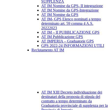
SUPPLENZA
AT IM Nomine da GPS- II integrazione
AT IM Nomine da GPS-Integrazione
AT IM Nomine da GPS
AT IM- GPS Elenco nominati a tempo
determinato art. 59 comma 4 A.S.
20222023
AT IM – II PUBBLICAZIONE GPS
AT IM Pubblicazione GPS
AT IMPERIA – Graduatorie GPS
GPS 2022-24 INFORMAZIONI UTILI
Reclutamento AT IM
AT IM XIII Decreto individuazione dei
destinatari della proposta di stipula del
contratto a tempo determinato da
Graduatoria provinciale di supplenza per la
Provincia di Imperia