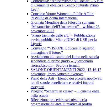
Conferenza: “Antisemitismo sui social” – A cura
di Comunità ebraica e Centro culturale Primo
Levi”
Concorso Young Women in Public Affairs
(YWPA) di Zonta International
Giornata Mondiale della Filosofia sul tema
“Metamorfosi dell’Umanesimo” – webinar 23
novembre 2022
“Piano triennale delle arti” – Pubblicazione
avviso pubblico Miur e DDG di USR per la
Liguria
Convegno “VISIONI. Educare lo sguardo,
immaginare il futuro”
Avviamento allo studio del latino nella scuola
secondaria di primo grado – Questionario
risorse/bisogni – Proroga termini
SALONE ORIENTAMENTI 2022 | 15-16-17
novembre, Porto Antico di Genova
Piano delle Arti – Elenco dei progetti approvati:
reti di scuole beneficiarie e relativi importi
assegnati
Progetto “Schermi in classe” – Il cinema entra
nella scuola
Rilevazione procedura selettiva per la
progressione all’area D relativa al profilo