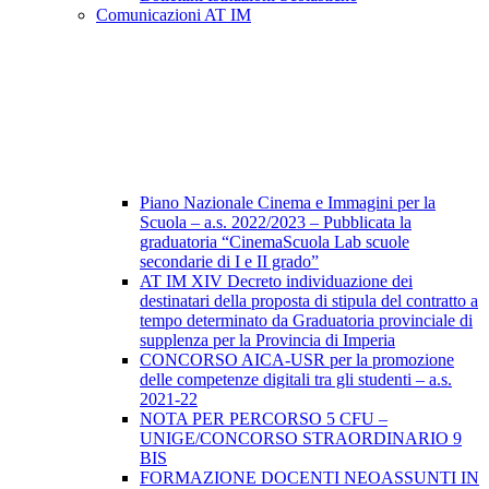
Comunicazioni AT IM
Piano Nazionale Cinema e Immagini per la
Scuola – a.s. 2022/2023 – Pubblicata la
graduatoria “CinemaScuola Lab scuole
secondarie di I e II grado”
AT IM XIV Decreto individuazione dei
destinatari della proposta di stipula del contratto a
tempo determinato da Graduatoria provinciale di
supplenza per la Provincia di Imperia
CONCORSO AICA-USR per la promozione
delle competenze digitali tra gli studenti – a.s.
2021-22
NOTA PER PERCORSO 5 CFU –
UNIGE/CONCORSO STRAORDINARIO 9
BIS
FORMAZIONE DOCENTI NEOASSUNTI IN