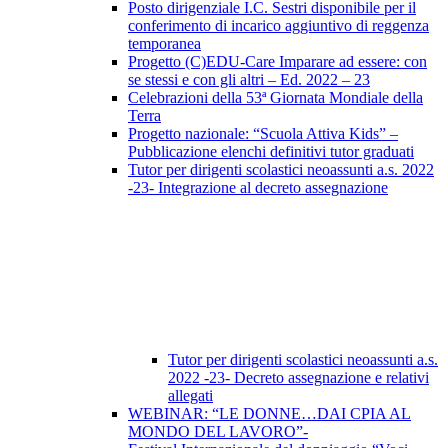
Posto dirigenziale I.C. Sestri disponibile per il
conferimento di incarico aggiuntivo di reggenza
temporanea
Progetto (C)EDU-Care Imparare ad essere: con
se stessi e con gli altri – Ed. 2022 – 23
Celebrazioni della 53ª Giornata Mondiale della
Terra
Progetto nazionale: “Scuola Attiva Kids” –
Pubblicazione elenchi definitivi tutor graduati
Tutor per dirigenti scolastici neoassunti a.s. 2022
-23- Integrazione al decreto assegnazione
Tutor per dirigenti scolastici neoassunti a.s.
2022 -23- Decreto assegnazione e relativi
allegati
WEBINAR: “LE DONNE…DAI CPIA AL
MONDO DEL LAVORO”-