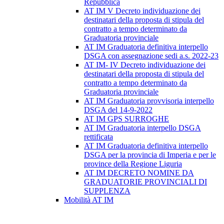
Repubblica
AT IM V Decreto individuazione dei
destinatari della proposta di stipula del
contratto a tempo determinato da
Graduatoria provinciale
AT IM Graduatoria definitiva interpello
DSGA con assegnazione sedi a.s. 2022-23
AT IM- IV Decreto individuazione dei
destinatari della proposta di stipula del
contratto a tempo determinato da
Graduatoria provinciale
AT IM Graduatoria provvisoria interpello
DSGA del 14-9-2022
AT IM GPS SURROGHE
AT IM Graduatoria interpello DSGA
rettificata
AT IM Graduatoria definitiva interpello
DSGA per la provincia di Imperia e per le
province della Regione Liguria
AT IM DECRETO NOMINE DA
GRADUATORIE PROVINCIALI DI
SUPPLENZA
Mobilità AT IM