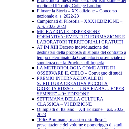
Protocollo d’intesa Ministero dell’Istruzione e del
merito ed il Trinity College London
Filmare la Storia – XX edizione – Concorso
nazionale a. s. 2022-23
Campionati di Filosofia – XXXI EDIZIONE –
A.S. 2022-2023
MIGRAZIONI E DISPERSIONE
FORMATIVA: EVENTI DI FORMAZIONE E
LABORATORI TERRITORIALI GRATUITI
AT IM XIII Decreto individuazione dei
destinatari della proposta di stipula del contratto a
tempo determinato da Graduatoria provinciale di
supplenza per la Provincia di Imperia
LA METEOROLOGIA COME ARTE DI
OSSERVARE IL CIELO – Convegno di studi
PREMIO INTERNAZIONALE DI
SCRITTURA CREATIVA PICCOLA
GIORGIA RUSSO – “UNA FIABA… E’ PER
SEMPRE” – 9^ EDIZIONE
SETTIMANA DELLA CULTURA
CLASSICA – VI EDIZIONE
Olimpiadi di Italiano – XII Edizione – a.s. 2022-
2023
“Fritz Bornmann, maestro e studioso”:
presentazione del volume e pomeriggio di studi