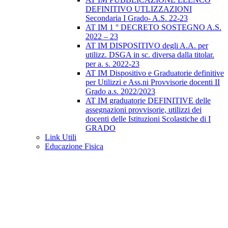
DEFINITIVO UTLIZZAZIONI
Secondaria I Grado- A.S. 22-23
AT IM 1 ° DECRETO SOSTEGNO A.S.
2022 – 23
AT IM DISPOSITIVO degli A.A. per
utilizz. DSGA in sc. diversa dalla titolar.
per a. s. 2022-23
AT IM Dispositivo e Graduatorie definitive
per Utilizzi e Ass.ni Provvisorie docenti II
Grado a.s. 2022/2023
AT IM graduatorie DEFINITIVE delle
assegnazioni provvisorie, utilizzi dei
docenti delle Istituzioni Scolastiche di I
GRADO
Link Utili
Educazione Fisica