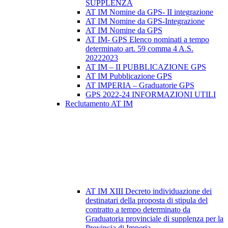
SUPPLENZA
AT IM Nomine da GPS- II integrazione
AT IM Nomine da GPS-Integrazione
AT IM Nomine da GPS
AT IM- GPS Elenco nominati a tempo
determinato art. 59 comma 4 A.S.
20222023
AT IM – II PUBBLICAZIONE GPS
AT IM Pubblicazione GPS
AT IMPERIA – Graduatorie GPS
GPS 2022-24 INFORMAZIONI UTILI
Reclutamento AT IM
AT IM XIII Decreto individuazione dei
destinatari della proposta di stipula del
contratto a tempo determinato da
Graduatoria provinciale di supplenza per la
Provincia di Imperia