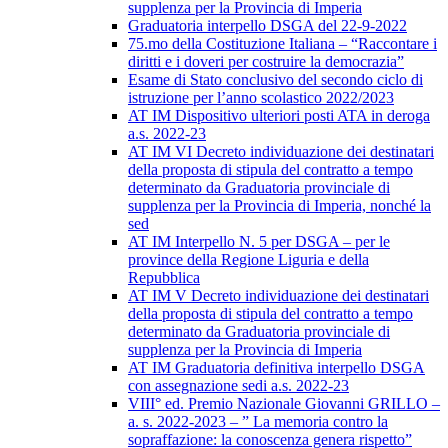
supplenza per la Provincia di Imperia
Graduatoria interpello DSGA del 22-9-2022
75.mo della Costituzione Italiana – “Raccontare i
diritti e i doveri per costruire la democrazia”
Esame di Stato conclusivo del secondo ciclo di
istruzione per l’anno scolastico 2022/2023
AT IM Dispositivo ulteriori posti ATA in deroga
a.s. 2022-23
AT IM VI Decreto individuazione dei destinatari
della proposta di stipula del contratto a tempo
determinato da Graduatoria provinciale di
supplenza per la Provincia di Imperia, nonché la
sed
AT IM Interpello N. 5 per DSGA – per le
province della Regione Liguria e della
Repubblica
AT IM V Decreto individuazione dei destinatari
della proposta di stipula del contratto a tempo
determinato da Graduatoria provinciale di
supplenza per la Provincia di Imperia
AT IM Graduatoria definitiva interpello DSGA
con assegnazione sedi a.s. 2022-23
VIII° ed. Premio Nazionale Giovanni GRILLO –
a. s. 2022-2023 – ” La memoria contro la
sopraffazione: la conoscenza genera rispetto”