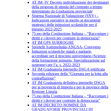
AT IM- IV Decreto individuazione dei destinatari
della proposta di stipula del contratto a tempo
determinato da Graduatoria provinciale
Sistema Nazionale di Valutazione (SNV) –
Indicazioni operative in merito ai documenti
strategici delle istituzioni scolastiche per il
triennio 2022-2025
75.mo della Costituzione Italiana – “Raccontare i
diritti e i doveri per costruire la democrazia”
AT IM GPS SURROGHE
Sportelli AutismoItalia-ANGSA- Convegno
Istituzioni scolastiche statali e paritarie,
accreditate per il tirocinio universitario (Scienze
della formazione primaria, Specializzazione sul
sostegno) per l’a. s. 2022-2023
AT IM Graduatoria interpello DSGA rettificata
Seconda edizione della “Giornata per la lotta alla
contraffazione”
AT IM Graduatoria definitiva interpello DSGA
per la provincia di Imperia e per le province della
Regione Liguria
75.mo della Costituzione Italiana – “Raccontare i
diritti e i doveri per costruire la democrazia”
AT IM DECRETO NOMINE DA
GRADUATORIE PROVINCIALI DI