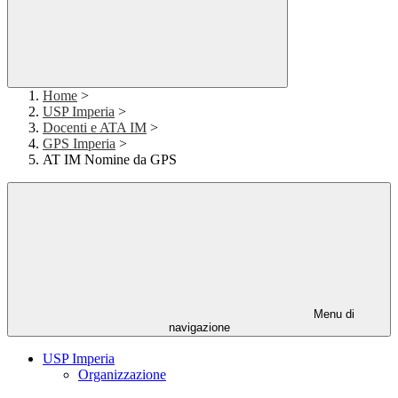
Home
>
USP Imperia
>
Docenti e ATA IM
>
GPS Imperia
>
AT IM Nomine da GPS
Menu di
navigazione
USP Imperia
Organizzazione