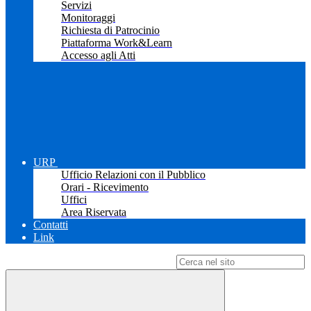
Servizi
Monitoraggi
Richiesta di Patrocinio
Piattaforma Work&Learn
Accesso agli Atti
URP
Ufficio Relazioni con il Pubblico
Orari - Ricevimento
Uffici
Area Riservata
Contatti
Link
Campo di ricerca per le pagine del sito