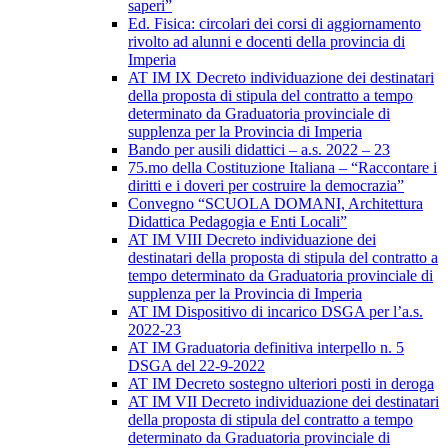
saperi”
Ed. Fisica: circolari dei corsi di aggiornamento
rivolto ad alunni e docenti della provincia di
Imperia
AT IM IX Decreto individuazione dei destinatari
della proposta di stipula del contratto a tempo
determinato da Graduatoria provinciale di
supplenza per la Provincia di Imperia
Bando per ausili didattici – a.s. 2022 – 23
75.mo della Costituzione Italiana – “Raccontare i
diritti e i doveri per costruire la democrazia”
Convegno “SCUOLA DOMANI, Architettura
Didattica Pedagogia e Enti Locali”
AT IM VIII Decreto individuazione dei
destinatari della proposta di stipula del contratto a
tempo determinato da Graduatoria provinciale di
supplenza per la Provincia di Imperia
AT IM Dispositivo di incarico DSGA per l’a.s.
2022-23
AT IM Graduatoria definitiva interpello n. 5
DSGA del 22-9-2022
AT IM Decreto sostegno ulteriori posti in deroga
AT IM VII Decreto individuazione dei destinatari
della proposta di stipula del contratto a tempo
determinato da Graduatoria provinciale di