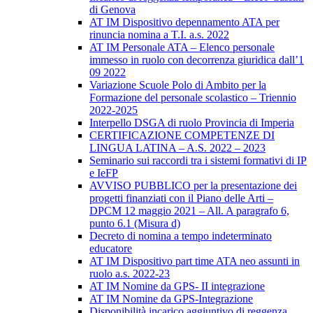
di Genova
AT IM Dispositivo depennamento ATA per
rinuncia nomina a T.I. a.s. 2022
AT IM Personale ATA – Elenco personale
immesso in ruolo con decorrenza giuridica dall’1
09 2022
Variazione Scuole Polo di Ambito per la
Formazione del personale scolastico – Triennio
2022-2025
Interpello DSGA di ruolo Provincia di Imperia
CERTIFICAZIONE COMPETENZE DI
LINGUA LATINA – A.S. 2022 – 2023
Seminario sui raccordi tra i sistemi formativi di IP
e IeFP
AVVISO PUBBLICO per la presentazione dei
progetti finanziati con il Piano delle Arti –
DPCM 12 maggio 2021 – All. A paragrafo 6,
punto 6.1 (Misura d)
Decreto di nomina a tempo indeterminato
educatore
AT IM Dispositivo part time ATA neo assunti in
ruolo a.s. 2022-23
AT IM Nomine da GPS- II integrazione
AT IM Nomine da GPS-Integrazione
Disponibilità incarico aggiuntivo di reggenza