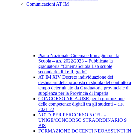
Comunicazioni AT IM
Piano Nazionale Cinema e Immagini per la
Scuola – a.s. 2022/2023 – Pubblicata la
graduatoria “CinemaScuola Lab scuole
secondarie di I e II grado”
AT IM XIV Decreto individuazione dei
destinatari della proposta di stipula del contratto a
tempo determinato da Graduatoria provinciale di
supplenza per la Provincia di Imperia
CONCORSO AICA-USR per la promozione
delle competenze digitali tra gli studenti – a.s.
2021-22
NOTA PER PERCORSO 5 CFU –
UNIGE/CONCORSO STRAORDINARIO 9
BIS
FORMAZIONE DOCENTI NEOASSUNTI IN