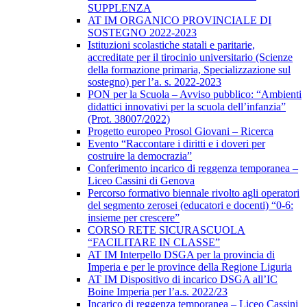
SUPPLENZA
AT IM ORGANICO PROVINCIALE DI
SOSTEGNO 2022-2023
Istituzioni scolastiche statali e paritarie,
accreditate per il tirocinio universitario (Scienze
della formazione primaria, Specializzazione sul
sostegno) per l’a. s. 2022-2023
PON per la Scuola – Avviso pubblico: “Ambienti
didattici innovativi per la scuola dell’infanzia”
(Prot. 38007/2022)
Progetto europeo Prosol Giovani – Ricerca
Evento “Raccontare i diritti e i doveri per
costruire la democrazia”
Conferimento incarico di reggenza temporanea –
Liceo Cassini di Genova
Percorso formativo biennale rivolto agli operatori
del segmento zerosei (educatori e docenti) “0-6:
insieme per crescere”
CORSO RETE SICURASCUOLA
“FACILITARE IN CLASSE”
AT IM Interpello DSGA per la provincia di
Imperia e per le province della Regione Liguria
AT IM Dispositivo di incarico DSGA all’IC
Boine Imperia per l’a.s. 2022/23
Incarico di reggenza temporanea – Liceo Cassini