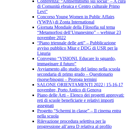
Conferenza: “Antisemitismo sui social” – A cura
di Comunità ebraica e Centro culturale Primo
Levi”
Concorso Young Women in Public Affairs
(YWPA) di Zonta International
Giornata Mondiale della Filosofia sul tema
“Metamorfosi dell’Umanesimo” – webinar 23
novembre 2022
“Piano triennale delle arti” – Pubblicazione
avviso pubblico Miur e DDG di USR per la
Liguria
Convegno “VISIONI. Educare lo sguardo,
immaginare il futuro”
Avviamento allo studio del latino nella scuola
secondaria di primo grado – Questionario
risorse/bisogni – Proroga termini
SALONE ORIENTAMENTI 2022 | 15-16-17
novembre, Porto Antico di Genova
Piano delle Arti – Elenco dei progetti approvati:
reti di scuole beneficiarie e relativi importi
assegnati
Progetto “Schermi in classe” – Il cinema entra
nella scuola
Rilevazione procedura selettiva per la
progressione all’area D relativa al profilo