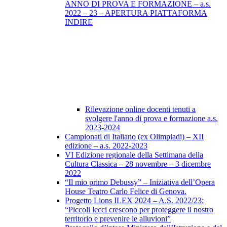
ANNO DI PROVA E FORMAZIONE – a.s.
2022 – 23 – APERTURA PIATTAFORMA
INDIRE
Rilevazione online docenti tenuti a
svolgere l'anno di prova e formazione a.s.
2023-2024
Campionati di Italiano (ex Olimpiadi) – XII
edizione – a.s. 2022-2023
VI Edizione regionale della Settimana della
Cultura Classica – 28 novembre – 3 dicembre
2022
“Il mio primo Debussy” – Iniziativa dell’Opera
House Teatro Carlo Felice di Genova.
Progetto Lions ILEX 2024 – A.S. 2022/23:
“Piccoli lecci crescono per proteggere il nostro
territorio e prevenire le alluvioni”