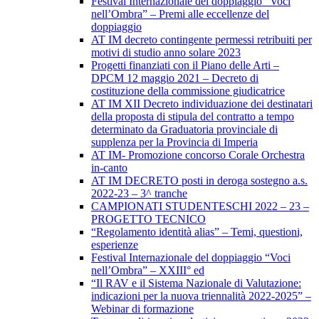
Festival Internazionale del doppiaggio “Voci
nell’Ombra” – Premi alle eccellenze del
doppiaggio
AT IM decreto contingente permessi retribuiti per
motivi di studio anno solare 2023
Progetti finanziati con il Piano delle Arti –
DPCM 12 maggio 2021 – Decreto di
costituzione della commissione giudicatrice
AT IM XII Decreto individuazione dei destinatari
della proposta di stipula del contratto a tempo
determinato da Graduatoria provinciale di
supplenza per la Provincia di Imperia
AT IM- Promozione concorso Corale Orchestra
in-canto
AT IM DECRETO posti in deroga sostegno a.s.
2022-23 – 3^ tranche
CAMPIONATI STUDENTESCHI 2022 – 23 –
PROGETTO TECNICO
“Regolamento identità alias” – Temi, questioni,
esperienze
Festival Internazionale del doppiaggio “Voci
nell’Ombra” – XXIII° ed
“Il RAV e il Sistema Nazionale di Valutazione:
indicazioni per la nuova triennalità 2022-2025” –
Webinar di formazione