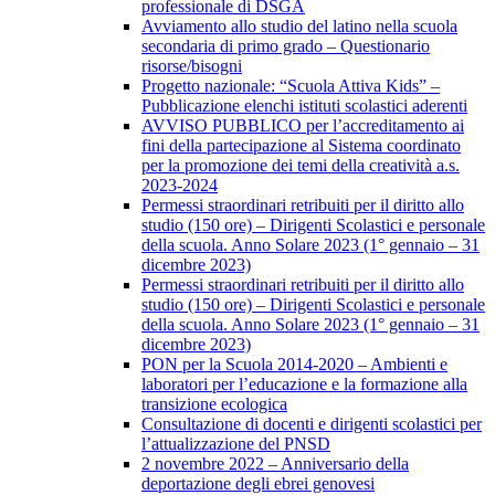
professionale di DSGA
Avviamento allo studio del latino nella scuola
secondaria di primo grado – Questionario
risorse/bisogni
Progetto nazionale: “Scuola Attiva Kids” –
Pubblicazione elenchi istituti scolastici aderenti
AVVISO PUBBLICO per l’accreditamento ai
fini della partecipazione al Sistema coordinato
per la promozione dei temi della creatività a.s.
2023-2024
Permessi straordinari retribuiti per il diritto allo
studio (150 ore) – Dirigenti Scolastici e personale
della scuola. Anno Solare 2023 (1° gennaio – 31
dicembre 2023)
Permessi straordinari retribuiti per il diritto allo
studio (150 ore) – Dirigenti Scolastici e personale
della scuola. Anno Solare 2023 (1° gennaio – 31
dicembre 2023)
PON per la Scuola 2014-2020 – Ambienti e
laboratori per l’educazione e la formazione alla
transizione ecologica
Consultazione di docenti e dirigenti scolastici per
l’attualizzazione del PNSD
2 novembre 2022 – Anniversario della
deportazione degli ebrei genovesi