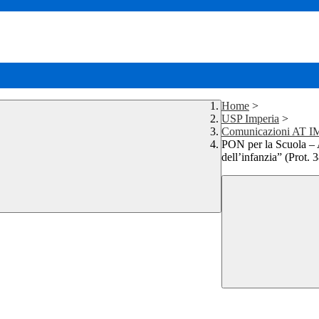
Home
>
USP Imperia
>
Comunicazioni AT I
PON per la Scuola – A
dell’infanzia” (Prot.