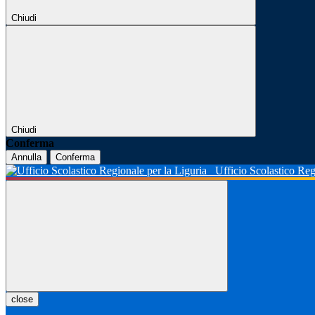
Chiudi
Chiudi
Conferma
Annulla
Conferma
Ufficio Scolastico Reg
close