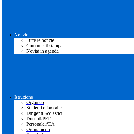
Notizie
Tutte le notizie
Comunicati stampa
Novità in agenda
Istruzione
Organico
Studenti e famiglie
Dirigenti Scolastici
Docenti/PED
Personale ATA
Ordinamenti