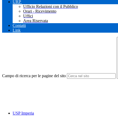
URP
Ufficio Relazioni con il Pubblico
Orari - Ricevimento
Uffici
Area Riservata
Contatti
Link
Campo di ricerca per le pagine del sito
USP Imperia