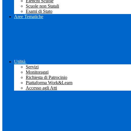
Elenchi Scuole
Scuole non Statali
Esami di Stato
Aree Tematiche
Utilità
Servizi
Monitoraggi
Richiesta di Patrocinio
Piattaforma Work&Learn
Accesso agli Atti