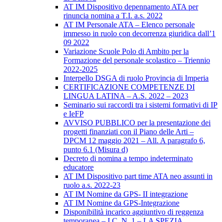
AT IM Dispositivo depennamento ATA per
rinuncia nomina a T.I. a.s. 2022
AT IM Personale ATA – Elenco personale
immesso in ruolo con decorrenza giuridica dall’1
09 2022
Variazione Scuole Polo di Ambito per la
Formazione del personale scolastico – Triennio
2022-2025
Interpello DSGA di ruolo Provincia di Imperia
CERTIFICAZIONE COMPETENZE DI
LINGUA LATINA – A.S. 2022 – 2023
Seminario sui raccordi tra i sistemi formativi di IP
e IeFP
AVVISO PUBBLICO per la presentazione dei
progetti finanziati con il Piano delle Arti –
DPCM 12 maggio 2021 – All. A paragrafo 6,
punto 6.1 (Misura d)
Decreto di nomina a tempo indeterminato
educatore
AT IM Dispositivo part time ATA neo assunti in
ruolo a.s. 2022-23
AT IM Nomine da GPS- II integrazione
AT IM Nomine da GPS-Integrazione
Disponibilità incarico aggiuntivo di reggenza
temporanea – I.C. N. 1 – LA SPEZIA