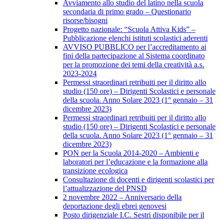
Avviamento allo studio del latino nella scuola
secondaria di primo grado – Questionario
risorse/bisogni
Progetto nazionale: “Scuola Attiva Kids” –
Pubblicazione elenchi istituti scolastici aderenti
AVVISO PUBBLICO per l’accreditamento ai
fini della partecipazione al Sistema coordinato
per la promozione dei temi della creatività a.s.
2023-2024
Permessi straordinari retribuiti per il diritto allo
studio (150 ore) – Dirigenti Scolastici e personale
della scuola. Anno Solare 2023 (1° gennaio – 31
dicembre 2023)
Permessi straordinari retribuiti per il diritto allo
studio (150 ore) – Dirigenti Scolastici e personale
della scuola. Anno Solare 2023 (1° gennaio – 31
dicembre 2023)
PON per la Scuola 2014-2020 – Ambienti e
laboratori per l’educazione e la formazione alla
transizione ecologica
Consultazione di docenti e dirigenti scolastici per
l’attualizzazione del PNSD
2 novembre 2022 – Anniversario della
deportazione degli ebrei genovesi
Posto dirigenziale I.C. Sestri disponibile per il