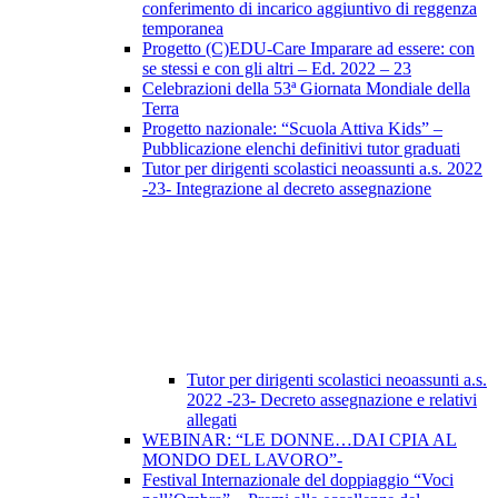
conferimento di incarico aggiuntivo di reggenza
temporanea
Progetto (C)EDU-Care Imparare ad essere: con
se stessi e con gli altri – Ed. 2022 – 23
Celebrazioni della 53ª Giornata Mondiale della
Terra
Progetto nazionale: “Scuola Attiva Kids” –
Pubblicazione elenchi definitivi tutor graduati
Tutor per dirigenti scolastici neoassunti a.s. 2022
-23- Integrazione al decreto assegnazione
Tutor per dirigenti scolastici neoassunti a.s.
2022 -23- Decreto assegnazione e relativi
allegati
WEBINAR: “LE DONNE…DAI CPIA AL
MONDO DEL LAVORO”-
Festival Internazionale del doppiaggio “Voci