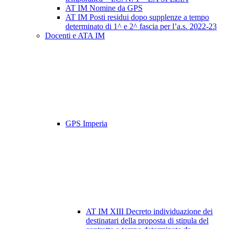
AT IM Nomine da GPS
AT IM Posti residui dopo supplenze a tempo
determinato di 1^ e 2^ fascia per l’a.s. 2022-23
Docenti e ATA IM
GPS Imperia
AT IM XIII Decreto individuazione dei
destinatari della proposta di stipula del