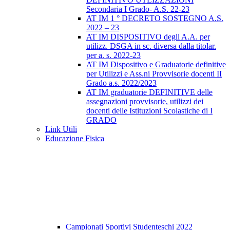
Secondaria I Grado- A.S. 22-23
AT IM 1 ° DECRETO SOSTEGNO A.S.
2022 – 23
AT IM DISPOSITIVO degli A.A. per
utilizz. DSGA in sc. diversa dalla titolar.
per a. s. 2022-23
AT IM Dispositivo e Graduatorie definitive
per Utilizzi e Ass.ni Provvisorie docenti II
Grado a.s. 2022/2023
AT IM graduatorie DEFINITIVE delle
assegnazioni provvisorie, utilizzi dei
docenti delle Istituzioni Scolastiche di I
GRADO
Link Utili
Educazione Fisica
Campionati Sportivi Studenteschi 2022