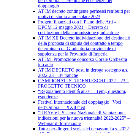
nell’Ombra” – Premi alle eccellenze del
doppiaggio
AT IM decreto contingente permessi retribuiti per
motivi di studio anno solare 2023
Progetti finanziati con il Piano delle Arti –
DPCM 12 maggio 2021 – Decreto di
costituzione della commissione giudicatrice
AT IM XII Decreto individuazione dei destinatari
della proposta di stipula del contratto a tempo
determinato da Graduatoria provinciale di
supplenza per la Provincia di Imperia
AT IM- Promozione concorso Corale Orchestra
in-canto
AT IM DECRETO posti in deroga sostegno a.s.
2022-23 – 3^ tranche
CAMPIONATI STUDENTESCHI 2022 – 23 –
PROGETTO TECNICO
“Regolamento identità alias” – Temi, questioni,
esperienze
Festival Internazionale del doppiaggio “Voci
nell’Ombra” – XXIII° ed
“Il RAV e il Sistema Nazionale di Valutazione:
indicazioni per la nuova triennalità 2022-2025” –
Webinar di formazione
Tutor per dirigenti scolastici neoassunti a.s. 2022