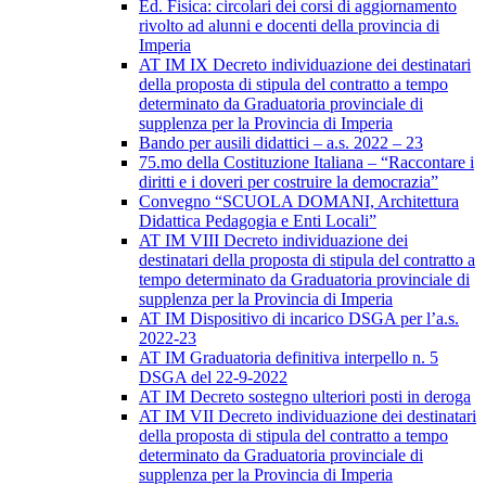
Ed. Fisica: circolari dei corsi di aggiornamento
rivolto ad alunni e docenti della provincia di
Imperia
AT IM IX Decreto individuazione dei destinatari
della proposta di stipula del contratto a tempo
determinato da Graduatoria provinciale di
supplenza per la Provincia di Imperia
Bando per ausili didattici – a.s. 2022 – 23
75.mo della Costituzione Italiana – “Raccontare i
diritti e i doveri per costruire la democrazia”
Convegno “SCUOLA DOMANI, Architettura
Didattica Pedagogia e Enti Locali”
AT IM VIII Decreto individuazione dei
destinatari della proposta di stipula del contratto a
tempo determinato da Graduatoria provinciale di
supplenza per la Provincia di Imperia
AT IM Dispositivo di incarico DSGA per l’a.s.
2022-23
AT IM Graduatoria definitiva interpello n. 5
DSGA del 22-9-2022
AT IM Decreto sostegno ulteriori posti in deroga
AT IM VII Decreto individuazione dei destinatari
della proposta di stipula del contratto a tempo
determinato da Graduatoria provinciale di
supplenza per la Provincia di Imperia