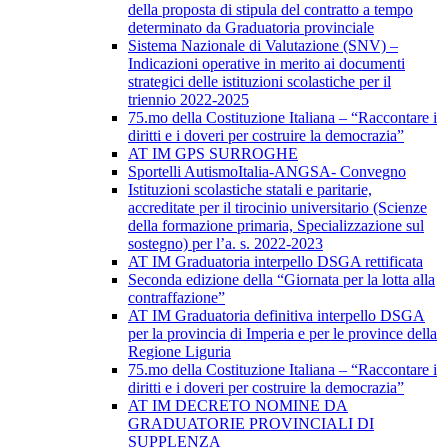
della proposta di stipula del contratto a tempo
determinato da Graduatoria provinciale
Sistema Nazionale di Valutazione (SNV) –
Indicazioni operative in merito ai documenti
strategici delle istituzioni scolastiche per il
triennio 2022-2025
75.mo della Costituzione Italiana – “Raccontare i
diritti e i doveri per costruire la democrazia”
AT IM GPS SURROGHE
Sportelli AutismoItalia-ANGSA- Convegno
Istituzioni scolastiche statali e paritarie,
accreditate per il tirocinio universitario (Scienze
della formazione primaria, Specializzazione sul
sostegno) per l’a. s. 2022-2023
AT IM Graduatoria interpello DSGA rettificata
Seconda edizione della “Giornata per la lotta alla
contraffazione”
AT IM Graduatoria definitiva interpello DSGA
per la provincia di Imperia e per le province della
Regione Liguria
75.mo della Costituzione Italiana – “Raccontare i
diritti e i doveri per costruire la democrazia”
AT IM DECRETO NOMINE DA
GRADUATORIE PROVINCIALI DI
SUPPLENZA