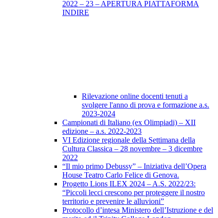
2022 – 23 – APERTURA PIATTAFORMA
INDIRE
Rilevazione online docenti tenuti a
svolgere l'anno di prova e formazione a.s.
2023-2024
Campionati di Italiano (ex Olimpiadi) – XII
edizione – a.s. 2022-2023
VI Edizione regionale della Settimana della
Cultura Classica – 28 novembre – 3 dicembre
2022
“Il mio primo Debussy” – Iniziativa dell’Opera
House Teatro Carlo Felice di Genova.
Progetto Lions ILEX 2024 – A.S. 2022/23:
“Piccoli lecci crescono per proteggere il nostro
territorio e prevenire le alluvioni”
Protocollo d’intesa Ministero dell’Istruzione e del