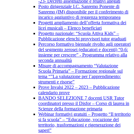
-23- Decreto assegnazione e relativi allegati
Posto dirigenziale I.C. Sanremo Ponente di
Sanremo (IM) disponibile per il conferimento di
incarico aggiuntivo di reggenza temporanea
Progetti ampliamento dell’offerta formativa dei
licei musicali – Elenco beneficiari
Progetto nazionale: “Scuola Attiva Kids” –
Pubblicazione elenchi provvisori tutor graduati
Percorso formativo biennale rivolto agli operatori
del segmento zerosei (educatori e docenti) “0-6:
insieme per crescere” - Programma relativo alla
seconda annualità
Misure di accompagnamento “Valutazione
Scuola Primaria” – Formazione regionale sul
tema “”La valutazione per l’apprendimento:
strumenti e risorse”
Prove Invalsi 2022 – 2023 – Pubblicazione
calendario prove
BANDO SELEZIONE 7 docenti USR Tutor
coordinatori presso il Disfor – Corso di laurea in
Scienze della formazione primaria
Webinar formativi gratuiti – Progetto “Il territorio
si fa scuola” – “Educazione, vocazione del
territorio, trasformazioni e rigenerazione dei
saperi”