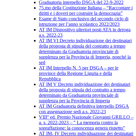
Graduatoria interpello DSGA del 22-9-2022
75.mo della Costituzione Italiana – “Raccontare i
diritti e i doveri per costruire la democrazia”
Esame di Stato conclusivo del secondo ciclo di
istruzione per l’anno scolastico 2022/2023
AT IM Dispositivo ulteriori posti ATA in deroga
a.s. 2022-23
AT IM VI Decreto individuazione dei destinatari
della proposta di stipula del contratto a tempo
determinato da Graduatoria provinciale di
supplenza per la Provincia di Imperia, nonché la
sed
AT IM Interpello N. 5 per DSGA – per le
province della Regione Liguria e della
Repubblica
AT IM V Decreto individuazione dei destinatari
della proposta di stipula del contratto a tempo
determinato da Graduatoria provinciale di
supplenza per la Provincia di Imperia
AT IM Graduatoria definitiva interpello DSGA
con assegnazione sedi a.s. 2022-23
VIII° ed. Premio Nazionale Giovanni GRILLO –
a. s. 2022-2023 – ” La memoria contro la
sopraffazione: la conoscenza genera rispetto”
AT IM- IV Decreto individuazione dei destinatari