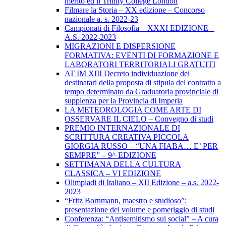
merito ed il Trinity College London
Filmare la Storia – XX edizione – Concorso
nazionale a. s. 2022-23
Campionati di Filosofia – XXXI EDIZIONE –
A.S. 2022-2023
MIGRAZIONI E DISPERSIONE
FORMATIVA: EVENTI DI FORMAZIONE E
LABORATORI TERRITORIALI GRATUITI
AT IM XIII Decreto individuazione dei
destinatari della proposta di stipula del contratto a
tempo determinato da Graduatoria provinciale di
supplenza per la Provincia di Imperia
LA METEOROLOGIA COME ARTE DI
OSSERVARE IL CIELO – Convegno di studi
PREMIO INTERNAZIONALE DI
SCRITTURA CREATIVA PICCOLA
GIORGIA RUSSO – “UNA FIABA… E’ PER
SEMPRE” – 9^ EDIZIONE
SETTIMANA DELLA CULTURA
CLASSICA – VI EDIZIONE
Olimpiadi di Italiano – XII Edizione – a.s. 2022-
2023
“Fritz Bornmann, maestro e studioso”:
presentazione del volume e pomeriggio di studi
Conferenza: “Antisemitismo sui social” – A cura