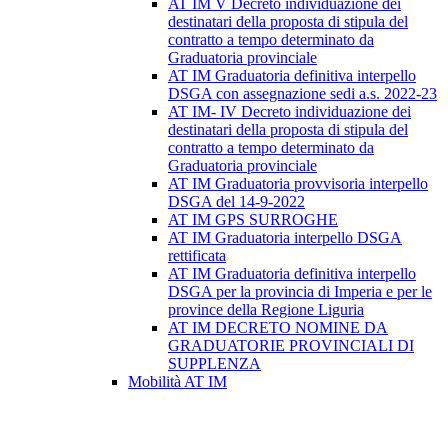
AT IM V Decreto individuazione dei
destinatari della proposta di stipula del
contratto a tempo determinato da
Graduatoria provinciale
AT IM Graduatoria definitiva interpello
DSGA con assegnazione sedi a.s. 2022-23
AT IM- IV Decreto individuazione dei
destinatari della proposta di stipula del
contratto a tempo determinato da
Graduatoria provinciale
AT IM Graduatoria provvisoria interpello
DSGA del 14-9-2022
AT IM GPS SURROGHE
AT IM Graduatoria interpello DSGA
rettificata
AT IM Graduatoria definitiva interpello
DSGA per la provincia di Imperia e per le
province della Regione Liguria
AT IM DECRETO NOMINE DA
GRADUATORIE PROVINCIALI DI
SUPPLENZA
Mobilità AT IM