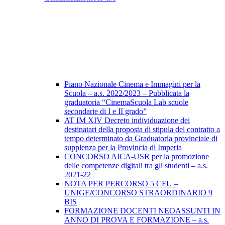
Piano Nazionale Cinema e Immagini per la
Scuola – a.s. 2022/2023 – Pubblicata la
graduatoria “CinemaScuola Lab scuole
secondarie di I e II grado”
AT IM XIV Decreto individuazione dei
destinatari della proposta di stipula del contratto a
tempo determinato da Graduatoria provinciale di
supplenza per la Provincia di Imperia
CONCORSO AICA-USR per la promozione
delle competenze digitali tra gli studenti – a.s.
2021-22
NOTA PER PERCORSO 5 CFU –
UNIGE/CONCORSO STRAORDINARIO 9
BIS
FORMAZIONE DOCENTI NEOASSUNTI IN
ANNO DI PROVA E FORMAZIONE – a.s.