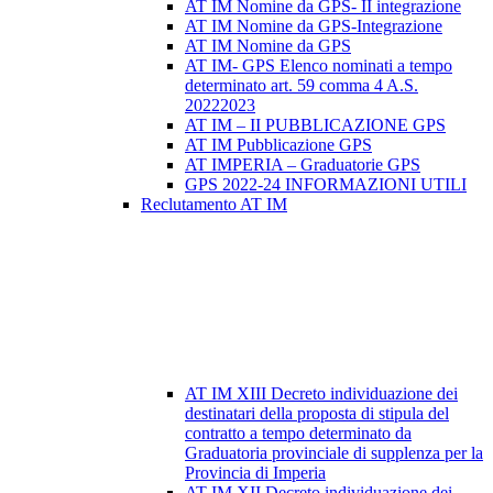
AT IM Nomine da GPS- II integrazione
AT IM Nomine da GPS-Integrazione
AT IM Nomine da GPS
AT IM- GPS Elenco nominati a tempo
determinato art. 59 comma 4 A.S.
20222023
AT IM – II PUBBLICAZIONE GPS
AT IM Pubblicazione GPS
AT IMPERIA – Graduatorie GPS
GPS 2022-24 INFORMAZIONI UTILI
Reclutamento AT IM
AT IM XIII Decreto individuazione dei
destinatari della proposta di stipula del
contratto a tempo determinato da
Graduatoria provinciale di supplenza per la
Provincia di Imperia
AT IM XII Decreto individuazione dei