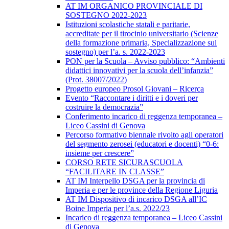
AT IM ORGANICO PROVINCIALE DI
SOSTEGNO 2022-2023
Istituzioni scolastiche statali e paritarie,
accreditate per il tirocinio universitario (Scienze
della formazione primaria, Specializzazione sul
sostegno) per l’a. s. 2022-2023
PON per la Scuola – Avviso pubblico: “Ambienti
didattici innovativi per la scuola dell’infanzia”
(Prot. 38007/2022)
Progetto europeo Prosol Giovani – Ricerca
Evento “Raccontare i diritti e i doveri per
costruire la democrazia”
Conferimento incarico di reggenza temporanea –
Liceo Cassini di Genova
Percorso formativo biennale rivolto agli operatori
del segmento zerosei (educatori e docenti) “0-6:
insieme per crescere”
CORSO RETE SICURASCUOLA
“FACILITARE IN CLASSE”
AT IM Interpello DSGA per la provincia di
Imperia e per le province della Regione Liguria
AT IM Dispositivo di incarico DSGA all’IC
Boine Imperia per l’a.s. 2022/23
Incarico di reggenza temporanea – Liceo Cassini
di Genova