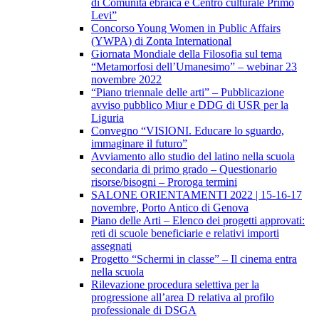
di Comunità ebraica e Centro culturale Primo
Levi”
Concorso Young Women in Public Affairs
(YWPA) di Zonta International
Giornata Mondiale della Filosofia sul tema
“Metamorfosi dell’Umanesimo” – webinar 23
novembre 2022
“Piano triennale delle arti” – Pubblicazione
avviso pubblico Miur e DDG di USR per la
Liguria
Convegno “VISIONI. Educare lo sguardo,
immaginare il futuro”
Avviamento allo studio del latino nella scuola
secondaria di primo grado – Questionario
risorse/bisogni – Proroga termini
SALONE ORIENTAMENTI 2022 | 15-16-17
novembre, Porto Antico di Genova
Piano delle Arti – Elenco dei progetti approvati:
reti di scuole beneficiarie e relativi importi
assegnati
Progetto “Schermi in classe” – Il cinema entra
nella scuola
Rilevazione procedura selettiva per la
progressione all’area D relativa al profilo
professionale di DSGA