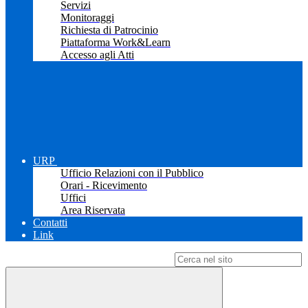
Servizi
Monitoraggi
Richiesta di Patrocinio
Piattaforma Work&Learn
Accesso agli Atti
URP
Ufficio Relazioni con il Pubblico
Orari - Ricevimento
Uffici
Area Riservata
Contatti
Link
Campo di ricerca per le pagine del sito