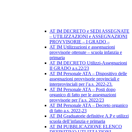
AT IM DECRETO e SEDI ASSEGNATE
– UTILIZZAZIONI e ASSEGNAZIONI
PROVVISORIE – I GRADO –
AT IM Utilizzazioni e assegnazioni
provvisorie ottenute – scuola infanzia e
primaria
AT IM DECRETO Utilizzi-Assegnazioni
II GRADO a.s.22/23
AT IM Personale ATA – Dispositivo delle
assegnazioni provvisorie provinciali e
interprovinciali per l’a.s. 2022-23.
AT IM Personale ATA – Posti dopo
organico di fatto per le assegnazioni
provvisorie per l’a.s. 2022/23
AT IM Personale ATA – Decreto organico
di fatto a.s. 2022-23
AT IM Graduatorie definitive A.P e utilizzi
scuola dell’infanzia e primaria
AT IM PUBBLICAZIONE ELENCO
DEFINITIVO UTLIZZAZIONI