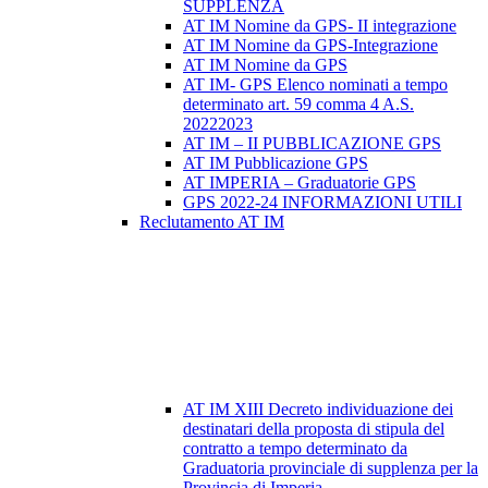
SUPPLENZA
AT IM Nomine da GPS- II integrazione
AT IM Nomine da GPS-Integrazione
AT IM Nomine da GPS
AT IM- GPS Elenco nominati a tempo
determinato art. 59 comma 4 A.S.
20222023
AT IM – II PUBBLICAZIONE GPS
AT IM Pubblicazione GPS
AT IMPERIA – Graduatorie GPS
GPS 2022-24 INFORMAZIONI UTILI
Reclutamento AT IM
AT IM XIII Decreto individuazione dei
destinatari della proposta di stipula del
contratto a tempo determinato da
Graduatoria provinciale di supplenza per la
Provincia di Imperia