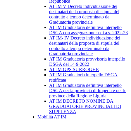
Repubblica
AT IM V Decreto individuazione dei
destinatari della proposta di stipula del
contratto a tempo determinato da
Graduatoria provinciale
AT IM Graduatoria definitiva interpello
DSGA con assegnazione sedi a.s. 2022-23
AT IM- IV Decreto individuazione dei
destinatari della proposta di stipula del
contratto a tempo determinato da
Graduatoria provinciale
AT IM Graduatoria provvisoria interpello
DSGA del 14-9-2022
AT IM GPS SURROGHE
AT IM Graduatoria interpello DSGA
rettificata
AT IM Graduatoria definitiva interpello
DSGA per la provincia di Imperia e per le
province della Regione Liguria
AT IM DECRETO NOMINE DA
GRADUATORIE PROVINCIALI DI
SUPPLENZA
Mobilità AT IM