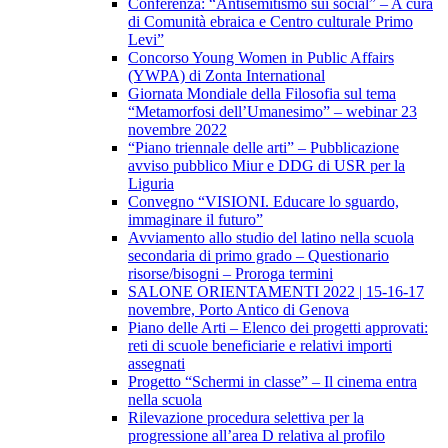
Conferenza: “Antisemitismo sui social” – A cura
di Comunità ebraica e Centro culturale Primo
Levi”
Concorso Young Women in Public Affairs
(YWPA) di Zonta International
Giornata Mondiale della Filosofia sul tema
“Metamorfosi dell’Umanesimo” – webinar 23
novembre 2022
“Piano triennale delle arti” – Pubblicazione
avviso pubblico Miur e DDG di USR per la
Liguria
Convegno “VISIONI. Educare lo sguardo,
immaginare il futuro”
Avviamento allo studio del latino nella scuola
secondaria di primo grado – Questionario
risorse/bisogni – Proroga termini
SALONE ORIENTAMENTI 2022 | 15-16-17
novembre, Porto Antico di Genova
Piano delle Arti – Elenco dei progetti approvati:
reti di scuole beneficiarie e relativi importi
assegnati
Progetto “Schermi in classe” – Il cinema entra
nella scuola
Rilevazione procedura selettiva per la
progressione all’area D relativa al profilo