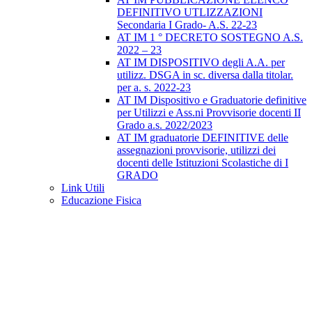
DEFINITIVO UTLIZZAZIONI
Secondaria I Grado- A.S. 22-23
AT IM 1 ° DECRETO SOSTEGNO A.S.
2022 – 23
AT IM DISPOSITIVO degli A.A. per
utilizz. DSGA in sc. diversa dalla titolar.
per a. s. 2022-23
AT IM Dispositivo e Graduatorie definitive
per Utilizzi e Ass.ni Provvisorie docenti II
Grado a.s. 2022/2023
AT IM graduatorie DEFINITIVE delle
assegnazioni provvisorie, utilizzi dei
docenti delle Istituzioni Scolastiche di I
GRADO
Link Utili
Educazione Fisica