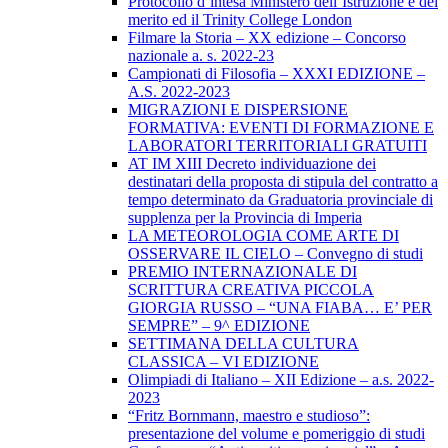
Protocollo d’intesa Ministero dell’Istruzione e del
merito ed il Trinity College London
Filmare la Storia – XX edizione – Concorso
nazionale a. s. 2022-23
Campionati di Filosofia – XXXI EDIZIONE –
A.S. 2022-2023
MIGRAZIONI E DISPERSIONE
FORMATIVA: EVENTI DI FORMAZIONE E
LABORATORI TERRITORIALI GRATUITI
AT IM XIII Decreto individuazione dei
destinatari della proposta di stipula del contratto a
tempo determinato da Graduatoria provinciale di
supplenza per la Provincia di Imperia
LA METEOROLOGIA COME ARTE DI
OSSERVARE IL CIELO – Convegno di studi
PREMIO INTERNAZIONALE DI
SCRITTURA CREATIVA PICCOLA
GIORGIA RUSSO – “UNA FIABA… E’ PER
SEMPRE” – 9^ EDIZIONE
SETTIMANA DELLA CULTURA
CLASSICA – VI EDIZIONE
Olimpiadi di Italiano – XII Edizione – a.s. 2022-
2023
“Fritz Bornmann, maestro e studioso”:
presentazione del volume e pomeriggio di studi