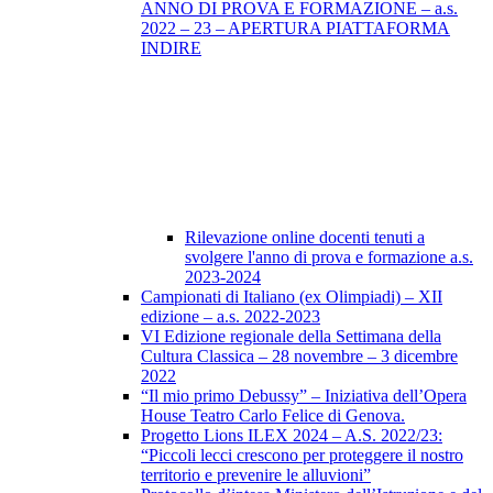
ANNO DI PROVA E FORMAZIONE – a.s.
2022 – 23 – APERTURA PIATTAFORMA
INDIRE
Rilevazione online docenti tenuti a
svolgere l'anno di prova e formazione a.s.
2023-2024
Campionati di Italiano (ex Olimpiadi) – XII
edizione – a.s. 2022-2023
VI Edizione regionale della Settimana della
Cultura Classica – 28 novembre – 3 dicembre
2022
“Il mio primo Debussy” – Iniziativa dell’Opera
House Teatro Carlo Felice di Genova.
Progetto Lions ILEX 2024 – A.S. 2022/23:
“Piccoli lecci crescono per proteggere il nostro
territorio e prevenire le alluvioni”