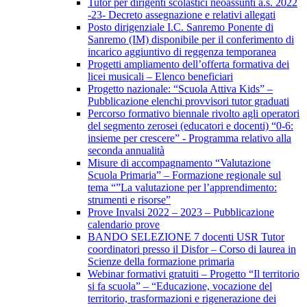
Tutor per dirigenti scolastici neoassunti a.s. 2022
-23- Decreto assegnazione e relativi allegati
Posto dirigenziale I.C. Sanremo Ponente di
Sanremo (IM) disponibile per il conferimento di
incarico aggiuntivo di reggenza temporanea
Progetti ampliamento dell’offerta formativa dei
licei musicali – Elenco beneficiari
Progetto nazionale: “Scuola Attiva Kids” –
Pubblicazione elenchi provvisori tutor graduati
Percorso formativo biennale rivolto agli operatori
del segmento zerosei (educatori e docenti) “0-6:
insieme per crescere” - Programma relativo alla
seconda annualità
Misure di accompagnamento “Valutazione
Scuola Primaria” – Formazione regionale sul
tema “”La valutazione per l’apprendimento:
strumenti e risorse”
Prove Invalsi 2022 – 2023 – Pubblicazione
calendario prove
BANDO SELEZIONE 7 docenti USR Tutor
coordinatori presso il Disfor – Corso di laurea in
Scienze della formazione primaria
Webinar formativi gratuiti – Progetto “Il territorio
si fa scuola” – “Educazione, vocazione del
territorio, trasformazioni e rigenerazione dei