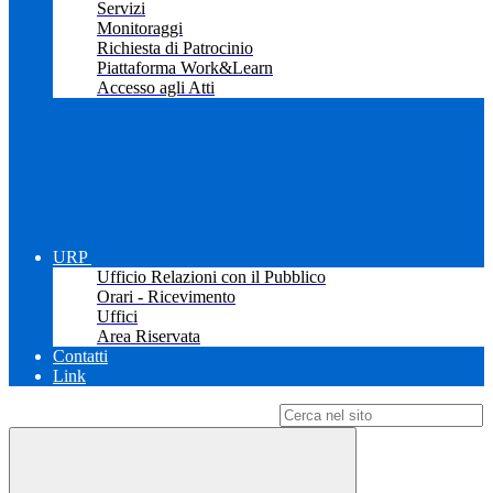
Servizi
Monitoraggi
Richiesta di Patrocinio
Piattaforma Work&Learn
Accesso agli Atti
URP
Ufficio Relazioni con il Pubblico
Orari - Ricevimento
Uffici
Area Riservata
Contatti
Link
Campo di ricerca per le pagine del sito