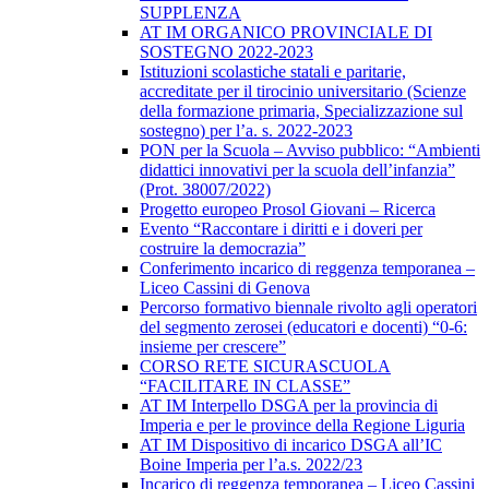
SUPPLENZA
AT IM ORGANICO PROVINCIALE DI
SOSTEGNO 2022-2023
Istituzioni scolastiche statali e paritarie,
accreditate per il tirocinio universitario (Scienze
della formazione primaria, Specializzazione sul
sostegno) per l’a. s. 2022-2023
PON per la Scuola – Avviso pubblico: “Ambienti
didattici innovativi per la scuola dell’infanzia”
(Prot. 38007/2022)
Progetto europeo Prosol Giovani – Ricerca
Evento “Raccontare i diritti e i doveri per
costruire la democrazia”
Conferimento incarico di reggenza temporanea –
Liceo Cassini di Genova
Percorso formativo biennale rivolto agli operatori
del segmento zerosei (educatori e docenti) “0-6:
insieme per crescere”
CORSO RETE SICURASCUOLA
“FACILITARE IN CLASSE”
AT IM Interpello DSGA per la provincia di
Imperia e per le province della Regione Liguria
AT IM Dispositivo di incarico DSGA all’IC
Boine Imperia per l’a.s. 2022/23
Incarico di reggenza temporanea – Liceo Cassini