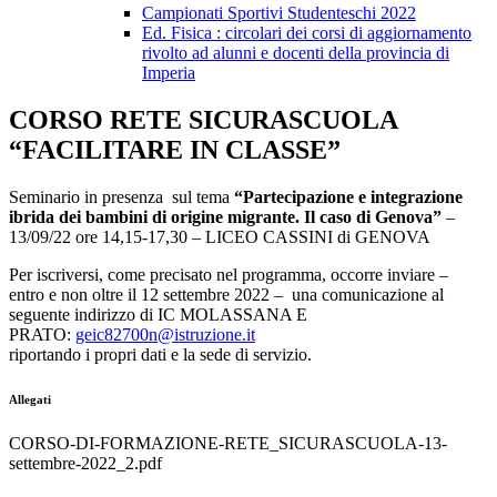
Campionati Sportivi Studenteschi 2022
Ed. Fisica : circolari dei corsi di aggiornamento
rivolto ad alunni e docenti della provincia di
Imperia
CORSO RETE SICURASCUOLA
“FACILITARE IN CLASSE”
Seminario in presenza sul tema
“Partecipazione e integrazione
ibrida dei bambini di origine migrante. Il caso di Genova”
–
13/09/22 ore 14,15-17,30 – LICEO CASSINI di GENOVA
Per iscriversi, come precisato nel programma, occorre inviare –
entro e non oltre il 12 settembre 2022 – una comunicazione al
seguente indirizzo di IC MOLASSANA E
PRATO:
geic82700n@istruzione.it
riportando i propri dati e la sede di servizio.
Allegati
CORSO-DI-FORMAZIONE-RETE_SICURASCUOLA-13-
settembre-2022_2.pdf