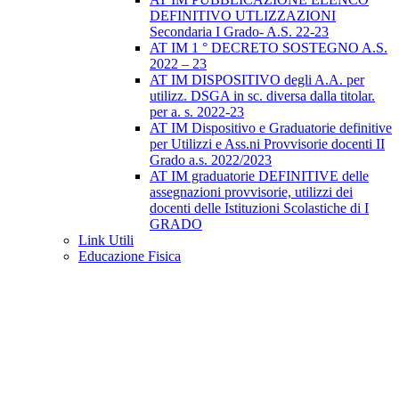
DEFINITIVO UTLIZZAZIONI
Secondaria I Grado- A.S. 22-23
AT IM 1 ° DECRETO SOSTEGNO A.S.
2022 – 23
AT IM DISPOSITIVO degli A.A. per
utilizz. DSGA in sc. diversa dalla titolar.
per a. s. 2022-23
AT IM Dispositivo e Graduatorie definitive
per Utilizzi e Ass.ni Provvisorie docenti II
Grado a.s. 2022/2023
AT IM graduatorie DEFINITIVE delle
assegnazioni provvisorie, utilizzi dei
docenti delle Istituzioni Scolastiche di I
GRADO
Link Utili
Educazione Fisica