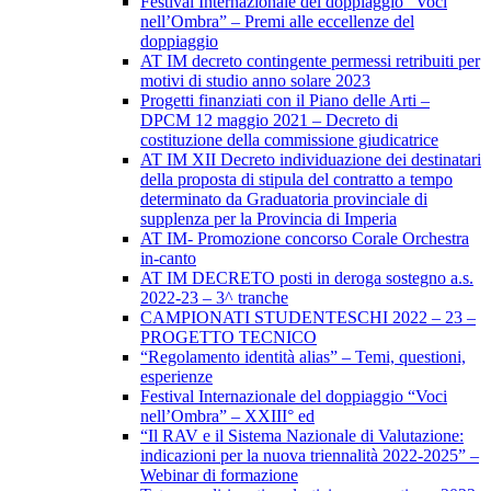
Festival Internazionale del doppiaggio “Voci
nell’Ombra” – Premi alle eccellenze del
doppiaggio
AT IM decreto contingente permessi retribuiti per
motivi di studio anno solare 2023
Progetti finanziati con il Piano delle Arti –
DPCM 12 maggio 2021 – Decreto di
costituzione della commissione giudicatrice
AT IM XII Decreto individuazione dei destinatari
della proposta di stipula del contratto a tempo
determinato da Graduatoria provinciale di
supplenza per la Provincia di Imperia
AT IM- Promozione concorso Corale Orchestra
in-canto
AT IM DECRETO posti in deroga sostegno a.s.
2022-23 – 3^ tranche
CAMPIONATI STUDENTESCHI 2022 – 23 –
PROGETTO TECNICO
“Regolamento identità alias” – Temi, questioni,
esperienze
Festival Internazionale del doppiaggio “Voci
nell’Ombra” – XXIII° ed
“Il RAV e il Sistema Nazionale di Valutazione:
indicazioni per la nuova triennalità 2022-2025” –
Webinar di formazione