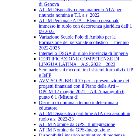
di Genova
AT IM Dispositivo depennamento ATA per
rinuncia nomina a T.I. a.s. 2022
AT IM Personale ATA – Elenco personale
immesso in ruolo con decorrenza giuridica dall’1
09 2022
Variazione Scuole Polo di Ambito per la
Formazione del personale scolastico – Triennio
2022-2025
Interpello DSGA di ruolo Provincia di Imperia
CERTIFICAZIONE COMPETENZE DI
LINGUA LATINA – A.S. 2022 – 2023
Seminario sui raccordi tra i sistemi formativi di IP
e IeFP
AVVISO PUBBLICO per la presentazione dei
progetti finanziati con il Piano delle Arti –
DPCM 12 maggio 2021 – All. A paragrafo 6,
punto 6.1 (Misura d)
Decreto di nomina a tempo indeterminato
educatore
AT IM Dispositivo part time ATA neo assunti in
ruolo a.s. 2022-23
AT IM Nomine da GPS- II integrazione
AT IM Nomine da GPS-Integrazione
Disponibilità incarico aggiuntivo di reggenza