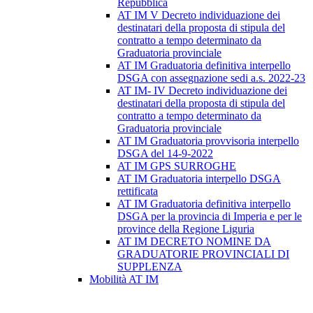
Repubblica
AT IM V Decreto individuazione dei
destinatari della proposta di stipula del
contratto a tempo determinato da
Graduatoria provinciale
AT IM Graduatoria definitiva interpello
DSGA con assegnazione sedi a.s. 2022-23
AT IM- IV Decreto individuazione dei
destinatari della proposta di stipula del
contratto a tempo determinato da
Graduatoria provinciale
AT IM Graduatoria provvisoria interpello
DSGA del 14-9-2022
AT IM GPS SURROGHE
AT IM Graduatoria interpello DSGA
rettificata
AT IM Graduatoria definitiva interpello
DSGA per la provincia di Imperia e per le
province della Regione Liguria
AT IM DECRETO NOMINE DA
GRADUATORIE PROVINCIALI DI
SUPPLENZA
Mobilità AT IM