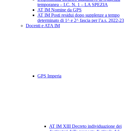
temporanea – I.C. N. 1 – LA SPEZIA
AT IM Nomine da GPS
AT IM Posti residui dopo supplenze a tempo
determinato di 1^ e 2^ fascia per l’a.s. 2022-23
Docenti e ATA IM
GPS Imperia
AT IM XIII Decreto individuazione dei