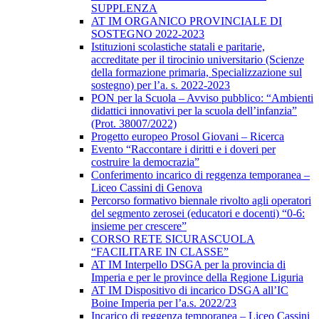
SUPPLENZA
AT IM ORGANICO PROVINCIALE DI
SOSTEGNO 2022-2023
Istituzioni scolastiche statali e paritarie,
accreditate per il tirocinio universitario (Scienze
della formazione primaria, Specializzazione sul
sostegno) per l’a. s. 2022-2023
PON per la Scuola – Avviso pubblico: “Ambienti
didattici innovativi per la scuola dell’infanzia”
(Prot. 38007/2022)
Progetto europeo Prosol Giovani – Ricerca
Evento “Raccontare i diritti e i doveri per
costruire la democrazia”
Conferimento incarico di reggenza temporanea –
Liceo Cassini di Genova
Percorso formativo biennale rivolto agli operatori
del segmento zerosei (educatori e docenti) “0-6:
insieme per crescere”
CORSO RETE SICURASCUOLA
“FACILITARE IN CLASSE”
AT IM Interpello DSGA per la provincia di
Imperia e per le province della Regione Liguria
AT IM Dispositivo di incarico DSGA all’IC
Boine Imperia per l’a.s. 2022/23
Incarico di reggenza temporanea – Liceo Cassini