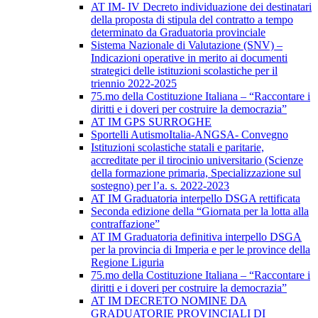
AT IM- IV Decreto individuazione dei destinatari
della proposta di stipula del contratto a tempo
determinato da Graduatoria provinciale
Sistema Nazionale di Valutazione (SNV) –
Indicazioni operative in merito ai documenti
strategici delle istituzioni scolastiche per il
triennio 2022-2025
75.mo della Costituzione Italiana – “Raccontare i
diritti e i doveri per costruire la democrazia”
AT IM GPS SURROGHE
Sportelli AutismoItalia-ANGSA- Convegno
Istituzioni scolastiche statali e paritarie,
accreditate per il tirocinio universitario (Scienze
della formazione primaria, Specializzazione sul
sostegno) per l’a. s. 2022-2023
AT IM Graduatoria interpello DSGA rettificata
Seconda edizione della “Giornata per la lotta alla
contraffazione”
AT IM Graduatoria definitiva interpello DSGA
per la provincia di Imperia e per le province della
Regione Liguria
75.mo della Costituzione Italiana – “Raccontare i
diritti e i doveri per costruire la democrazia”
AT IM DECRETO NOMINE DA
GRADUATORIE PROVINCIALI DI