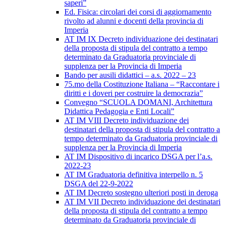
saperi”
Ed. Fisica: circolari dei corsi di aggiornamento
rivolto ad alunni e docenti della provincia di
Imperia
AT IM IX Decreto individuazione dei destinatari
della proposta di stipula del contratto a tempo
determinato da Graduatoria provinciale di
supplenza per la Provincia di Imperia
Bando per ausili didattici – a.s. 2022 – 23
75.mo della Costituzione Italiana – “Raccontare i
diritti e i doveri per costruire la democrazia”
Convegno “SCUOLA DOMANI, Architettura
Didattica Pedagogia e Enti Locali”
AT IM VIII Decreto individuazione dei
destinatari della proposta di stipula del contratto a
tempo determinato da Graduatoria provinciale di
supplenza per la Provincia di Imperia
AT IM Dispositivo di incarico DSGA per l’a.s.
2022-23
AT IM Graduatoria definitiva interpello n. 5
DSGA del 22-9-2022
AT IM Decreto sostegno ulteriori posti in deroga
AT IM VII Decreto individuazione dei destinatari
della proposta di stipula del contratto a tempo
determinato da Graduatoria provinciale di