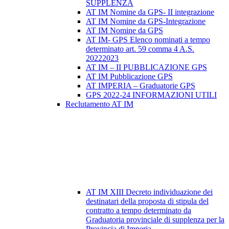
SUPPLENZA
AT IM Nomine da GPS- II integrazione
AT IM Nomine da GPS-Integrazione
AT IM Nomine da GPS
AT IM- GPS Elenco nominati a tempo
determinato art. 59 comma 4 A.S.
20222023
AT IM – II PUBBLICAZIONE GPS
AT IM Pubblicazione GPS
AT IMPERIA – Graduatorie GPS
GPS 2022-24 INFORMAZIONI UTILI
Reclutamento AT IM
AT IM XIII Decreto individuazione dei
destinatari della proposta di stipula del
contratto a tempo determinato da
Graduatoria provinciale di supplenza per la
Provincia di Imperia