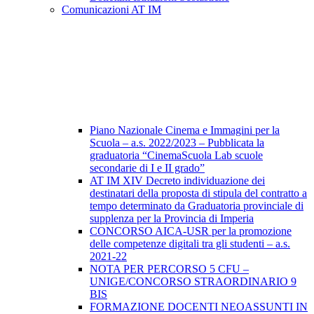
Comunicazioni AT IM
Piano Nazionale Cinema e Immagini per la
Scuola – a.s. 2022/2023 – Pubblicata la
graduatoria “CinemaScuola Lab scuole
secondarie di I e II grado”
AT IM XIV Decreto individuazione dei
destinatari della proposta di stipula del contratto a
tempo determinato da Graduatoria provinciale di
supplenza per la Provincia di Imperia
CONCORSO AICA-USR per la promozione
delle competenze digitali tra gli studenti – a.s.
2021-22
NOTA PER PERCORSO 5 CFU –
UNIGE/CONCORSO STRAORDINARIO 9
BIS
FORMAZIONE DOCENTI NEOASSUNTI IN