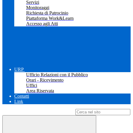
Servizi
Monitoraggi
Richiesta di Patrocinio
Piattaforma Work&Learn
Accesso agli Atti
URP
Ufficio Relazioni con il Pubblico
Orari - Ricevimento
Uffici
Area Riservata
Contatti
Link
Campo di ricerca per le pagine del sito