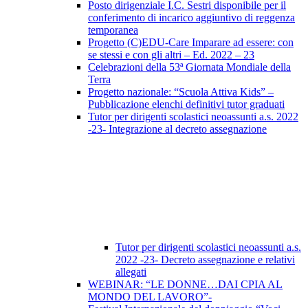
Posto dirigenziale I.C. Sestri disponibile per il
conferimento di incarico aggiuntivo di reggenza
temporanea
Progetto (C)EDU-Care Imparare ad essere: con
se stessi e con gli altri – Ed. 2022 – 23
Celebrazioni della 53ª Giornata Mondiale della
Terra
Progetto nazionale: “Scuola Attiva Kids” –
Pubblicazione elenchi definitivi tutor graduati
Tutor per dirigenti scolastici neoassunti a.s. 2022
-23- Integrazione al decreto assegnazione
Tutor per dirigenti scolastici neoassunti a.s.
2022 -23- Decreto assegnazione e relativi
allegati
WEBINAR: “LE DONNE…DAI CPIA AL
MONDO DEL LAVORO”-