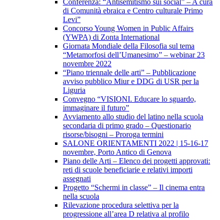
Conferenza: “Antisemitismo sui social” – A cura
di Comunità ebraica e Centro culturale Primo
Levi”
Concorso Young Women in Public Affairs
(YWPA) di Zonta International
Giornata Mondiale della Filosofia sul tema
“Metamorfosi dell’Umanesimo” – webinar 23
novembre 2022
“Piano triennale delle arti” – Pubblicazione
avviso pubblico Miur e DDG di USR per la
Liguria
Convegno “VISIONI. Educare lo sguardo,
immaginare il futuro”
Avviamento allo studio del latino nella scuola
secondaria di primo grado – Questionario
risorse/bisogni – Proroga termini
SALONE ORIENTAMENTI 2022 | 15-16-17
novembre, Porto Antico di Genova
Piano delle Arti – Elenco dei progetti approvati:
reti di scuole beneficiarie e relativi importi
assegnati
Progetto “Schermi in classe” – Il cinema entra
nella scuola
Rilevazione procedura selettiva per la
progressione all’area D relativa al profilo