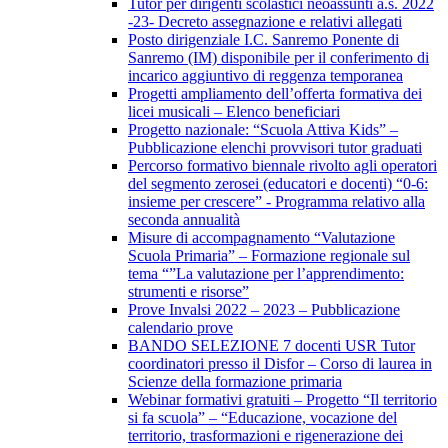
Tutor per dirigenti scolastici neoassunti a.s. 2022
-23- Decreto assegnazione e relativi allegati
Posto dirigenziale I.C. Sanremo Ponente di
Sanremo (IM) disponibile per il conferimento di
incarico aggiuntivo di reggenza temporanea
Progetti ampliamento dell’offerta formativa dei
licei musicali – Elenco beneficiari
Progetto nazionale: “Scuola Attiva Kids” –
Pubblicazione elenchi provvisori tutor graduati
Percorso formativo biennale rivolto agli operatori
del segmento zerosei (educatori e docenti) “0-6:
insieme per crescere” - Programma relativo alla
seconda annualità
Misure di accompagnamento “Valutazione
Scuola Primaria” – Formazione regionale sul
tema “”La valutazione per l’apprendimento:
strumenti e risorse”
Prove Invalsi 2022 – 2023 – Pubblicazione
calendario prove
BANDO SELEZIONE 7 docenti USR Tutor
coordinatori presso il Disfor – Corso di laurea in
Scienze della formazione primaria
Webinar formativi gratuiti – Progetto “Il territorio
si fa scuola” – “Educazione, vocazione del
territorio, trasformazioni e rigenerazione dei