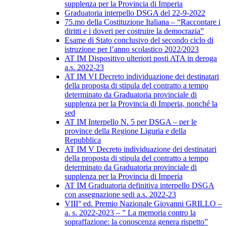
supplenza per la Provincia di Imperia
Graduatoria interpello DSGA del 22-9-2022
75.mo della Costituzione Italiana – “Raccontare i
diritti e i doveri per costruire la democrazia”
Esame di Stato conclusivo del secondo ciclo di
istruzione per l’anno scolastico 2022/2023
AT IM Dispositivo ulteriori posti ATA in deroga
a.s. 2022-23
AT IM VI Decreto individuazione dei destinatari
della proposta di stipula del contratto a tempo
determinato da Graduatoria provinciale di
supplenza per la Provincia di Imperia, nonché la
sed
AT IM Interpello N. 5 per DSGA – per le
province della Regione Liguria e della
Repubblica
AT IM V Decreto individuazione dei destinatari
della proposta di stipula del contratto a tempo
determinato da Graduatoria provinciale di
supplenza per la Provincia di Imperia
AT IM Graduatoria definitiva interpello DSGA
con assegnazione sedi a.s. 2022-23
VIII° ed. Premio Nazionale Giovanni GRILLO –
a. s. 2022-2023 – ” La memoria contro la
sopraffazione: la conoscenza genera rispetto”