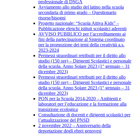
professionale di DSGA
Avviamento allo studio del latino nella scuola
secondaria di primo grado – Questionario
risorse/bisogni
Progetto nazionale: “Scuola Attiva Kids” –
Pubblicazione elenchi istituti scolastici aderenti
AVVISO PUBBLICO per l’accreditamento ai
fini della partecipazione al Sistema coordinato
per la promozione dei temi della creatività a.s.
2023-2024
Permessi straordinari retribuiti per il diritto allo
studio (150 ore) – Dirigenti Scolastici e personale
della scuola. Anno Solare 2023 (1° gennaio – 31
dicembre 2023)
Permessi straordinari retribuiti per il diritto allo
studio (150 ore) – Dirigenti Scolastici e personale
della scuola. Anno Solare 2023 (1° gennaio – 31
dicembre 2023)
PON per la Scuola 2014-2020 – Ambienti e
laboratori per l’educazione e la formazione alla
transizione ecologica
Consultazione di docenti e dirigenti scolastici per
l’attualizzazione del PNSD
2 novembre 2022 – Anniversario della
deportazione degli ebrei genovesi