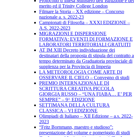
Protocollo d’intesa Ministero dell’Istruzione e del
merito ed il Trinity College London
Filmare la Storia – XX edizione – Concorso
nazionale a. s. 2022-23
Campionati di Filosofia – XXXI EDIZIONE –
A.S. 2022-2023
MIGRAZIONI E DISPERSIONE
FORMATIVA: EVENTI DI FORMAZIONE E
LABORATORI TERRITORIALI GRATUITI
AT IM XIII Decreto individuazione dei
destinatari della proposta di stipula del contratto a
tempo determinato da Graduatoria provinciale di
supplenza per la Provincia di Imperia
LA METEOROLOGIA COME ARTE DI
OSSERVARE IL CIELO – Convegno di studi
PREMIO INTERNAZIONALE DI
SCRITTURA CREATIVA PICCOLA
GIORGIA RUSSO – “UNA FIABA… E’ PER
SEMPRE” – 9^ EDIZIONE
SETTIMANA DELLA CULTURA
CLASSICA – VI EDIZIONE
Olimpiadi di Italiano – XII Edizione – a.s. 2022-
2023
“Fritz Bornmann, maestro e studioso”:
presentazione del volume e pomeriggio di studi