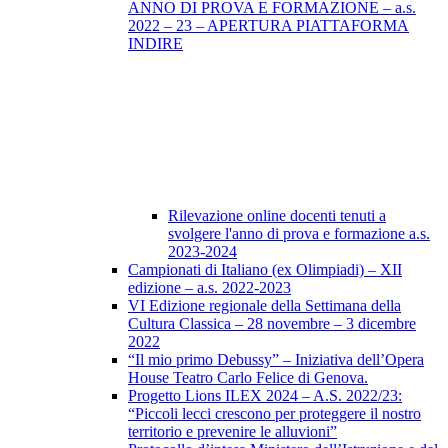
ANNO DI PROVA E FORMAZIONE – a.s.
2022 – 23 – APERTURA PIATTAFORMA
INDIRE
Rilevazione online docenti tenuti a
svolgere l'anno di prova e formazione a.s.
2023-2024
Campionati di Italiano (ex Olimpiadi) – XII
edizione – a.s. 2022-2023
VI Edizione regionale della Settimana della
Cultura Classica – 28 novembre – 3 dicembre
2022
“Il mio primo Debussy” – Iniziativa dell’Opera
House Teatro Carlo Felice di Genova.
Progetto Lions ILEX 2024 – A.S. 2022/23:
“Piccoli lecci crescono per proteggere il nostro
territorio e prevenire le alluvioni”