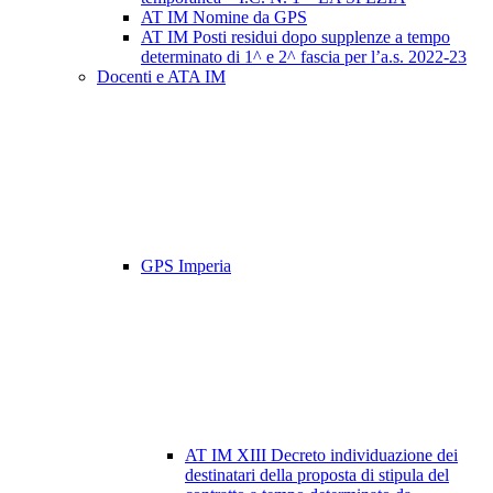
AT IM Nomine da GPS
AT IM Posti residui dopo supplenze a tempo
determinato di 1^ e 2^ fascia per l’a.s. 2022-23
Docenti e ATA IM
GPS Imperia
AT IM XIII Decreto individuazione dei
destinatari della proposta di stipula del