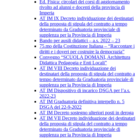
Ed. Fisica: circolari dei corsi di aggiornamento
rivolto ad alunni e docenti della provincia di
Imperia
AT IM IX Decreto individuazione dei destinatari
della proposta di stipula del contratto a tempo
determinato da Graduatoria provinciale di
supplenza per la Provincia di Imperia
Bando per ausili didattici – a.s. 2022 – 23
75.mo della Costituzione Italiana – “Raccontare i
diritti e i doveri per costruire la democrazia”
Convegno “SCUOLA DOMANI, Architettura
Didattica Pedagogia e Enti Locali”
AT IM VIII Decreto individuazione dei
destinatari della proposta di stipula del contratto a
tempo determinato da Graduatoria provinciale di
supplenza per la Provincia di Imperia
AT IM Dispositivo di incarico DSGA per l’a.s.
2022-23
AT IM Graduatoria definitiva interpello n. 5
DSGA del 22-9-2022
AT IM Decreto sostegno ulteriori posti in deroga
AT IM VII Decreto individuazione dei destinatari
della proposta di stipula del contratto a tempo
determinato da Graduatoria provinciale di
supplenza per la Provincia di Imperia