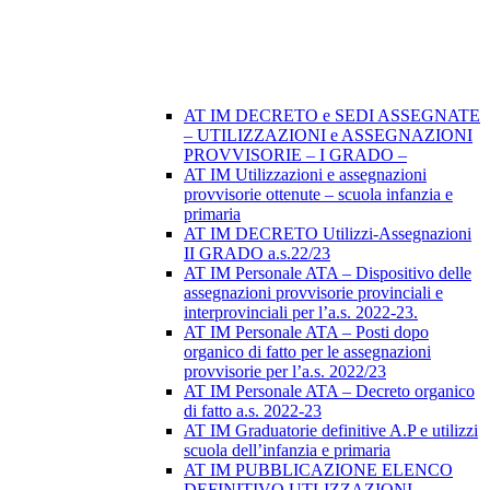
AT IM DECRETO e SEDI ASSEGNATE
– UTILIZZAZIONI e ASSEGNAZIONI
PROVVISORIE – I GRADO –
AT IM Utilizzazioni e assegnazioni
provvisorie ottenute – scuola infanzia e
primaria
AT IM DECRETO Utilizzi-Assegnazioni
II GRADO a.s.22/23
AT IM Personale ATA – Dispositivo delle
assegnazioni provvisorie provinciali e
interprovinciali per l’a.s. 2022-23.
AT IM Personale ATA – Posti dopo
organico di fatto per le assegnazioni
provvisorie per l’a.s. 2022/23
AT IM Personale ATA – Decreto organico
di fatto a.s. 2022-23
AT IM Graduatorie definitive A.P e utilizzi
scuola dell’infanzia e primaria
AT IM PUBBLICAZIONE ELENCO
DEFINITIVO UTLIZZAZIONI