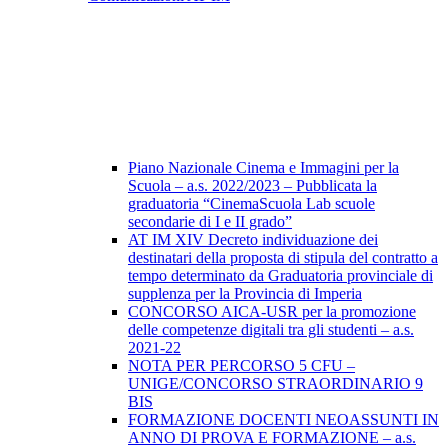
Piano Nazionale Cinema e Immagini per la
Scuola – a.s. 2022/2023 – Pubblicata la
graduatoria “CinemaScuola Lab scuole
secondarie di I e II grado”
AT IM XIV Decreto individuazione dei
destinatari della proposta di stipula del contratto a
tempo determinato da Graduatoria provinciale di
supplenza per la Provincia di Imperia
CONCORSO AICA-USR per la promozione
delle competenze digitali tra gli studenti – a.s.
2021-22
NOTA PER PERCORSO 5 CFU –
UNIGE/CONCORSO STRAORDINARIO 9
BIS
FORMAZIONE DOCENTI NEOASSUNTI IN
ANNO DI PROVA E FORMAZIONE – a.s.