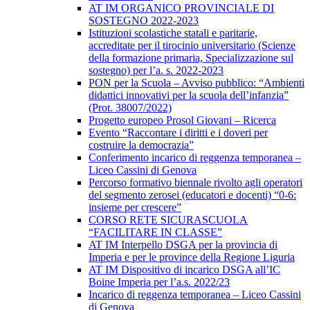
AT IM ORGANICO PROVINCIALE DI
SOSTEGNO 2022-2023
Istituzioni scolastiche statali e paritarie,
accreditate per il tirocinio universitario (Scienze
della formazione primaria, Specializzazione sul
sostegno) per l’a. s. 2022-2023
PON per la Scuola – Avviso pubblico: “Ambienti
didattici innovativi per la scuola dell’infanzia”
(Prot. 38007/2022)
Progetto europeo Prosol Giovani – Ricerca
Evento “Raccontare i diritti e i doveri per
costruire la democrazia”
Conferimento incarico di reggenza temporanea –
Liceo Cassini di Genova
Percorso formativo biennale rivolto agli operatori
del segmento zerosei (educatori e docenti) “0-6:
insieme per crescere”
CORSO RETE SICURASCUOLA
“FACILITARE IN CLASSE”
AT IM Interpello DSGA per la provincia di
Imperia e per le province della Regione Liguria
AT IM Dispositivo di incarico DSGA all’IC
Boine Imperia per l’a.s. 2022/23
Incarico di reggenza temporanea – Liceo Cassini
di Genova