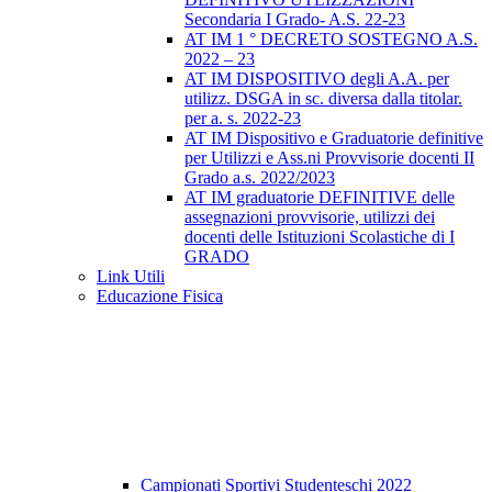
Secondaria I Grado- A.S. 22-23
AT IM 1 ° DECRETO SOSTEGNO A.S.
2022 – 23
AT IM DISPOSITIVO degli A.A. per
utilizz. DSGA in sc. diversa dalla titolar.
per a. s. 2022-23
AT IM Dispositivo e Graduatorie definitive
per Utilizzi e Ass.ni Provvisorie docenti II
Grado a.s. 2022/2023
AT IM graduatorie DEFINITIVE delle
assegnazioni provvisorie, utilizzi dei
docenti delle Istituzioni Scolastiche di I
GRADO
Link Utili
Educazione Fisica
Campionati Sportivi Studenteschi 2022