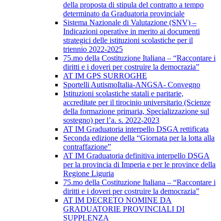
della proposta di stipula del contratto a tempo
determinato da Graduatoria provinciale
Sistema Nazionale di Valutazione (SNV) –
Indicazioni operative in merito ai documenti
strategici delle istituzioni scolastiche per il
triennio 2022-2025
75.mo della Costituzione Italiana – “Raccontare i
diritti e i doveri per costruire la democrazia”
AT IM GPS SURROGHE
Sportelli AutismoItalia-ANGSA- Convegno
Istituzioni scolastiche statali e paritarie,
accreditate per il tirocinio universitario (Scienze
della formazione primaria, Specializzazione sul
sostegno) per l’a. s. 2022-2023
AT IM Graduatoria interpello DSGA rettificata
Seconda edizione della “Giornata per la lotta alla
contraffazione”
AT IM Graduatoria definitiva interpello DSGA
per la provincia di Imperia e per le province della
Regione Liguria
75.mo della Costituzione Italiana – “Raccontare i
diritti e i doveri per costruire la democrazia”
AT IM DECRETO NOMINE DA
GRADUATORIE PROVINCIALI DI
SUPPLENZA