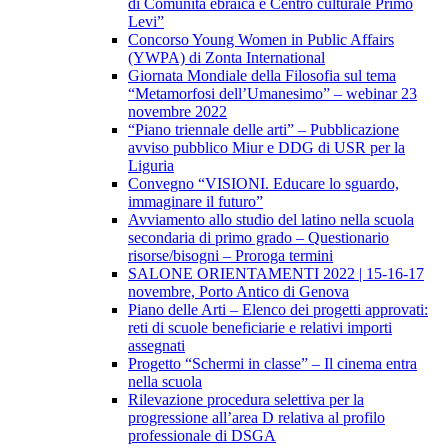
di Comunità ebraica e Centro culturale Primo
Levi”
Concorso Young Women in Public Affairs
(YWPA) di Zonta International
Giornata Mondiale della Filosofia sul tema
“Metamorfosi dell’Umanesimo” – webinar 23
novembre 2022
“Piano triennale delle arti” – Pubblicazione
avviso pubblico Miur e DDG di USR per la
Liguria
Convegno “VISIONI. Educare lo sguardo,
immaginare il futuro”
Avviamento allo studio del latino nella scuola
secondaria di primo grado – Questionario
risorse/bisogni – Proroga termini
SALONE ORIENTAMENTI 2022 | 15-16-17
novembre, Porto Antico di Genova
Piano delle Arti – Elenco dei progetti approvati:
reti di scuole beneficiarie e relativi importi
assegnati
Progetto “Schermi in classe” – Il cinema entra
nella scuola
Rilevazione procedura selettiva per la
progressione all’area D relativa al profilo
professionale di DSGA