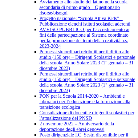
Avviamento allo studio del latino nella scuola
secondaria di primo grado – Questionario
risorse/bisogni
Progetto nazionale: “Scuola Attiva Kids” –
Pubblicazione elenchi istituti scolastici aderenti
AVVISO PUBBLICO per l’accreditamento ai
fini della partecipazione al Sistema coordinato
per la promozione dei temi della creatività a.s.
2023-2024
Permessi straordinari retribuiti per il diritto allo
studio (150 ore) – Dirigenti Scolastici e personale
della scuola. Anno Solare 2023 (1° gennaio – 31
dicembre 2023)
Permessi straordinari retribuiti per il diritto allo
studio (150 ore) – Dirigenti Scolastici e personale
della scuola. Anno Solare 2023 (1° gennaio – 31
dicembre 2023)
PON per la Scuola 2014-2020 – Ambienti e
laboratori per l’educazione e la formazione alla
transizione ecologica
Consultazione di docenti e dirigenti scolastici per
l’attualizzazione del PNSD
2 novembre 2022 – Anniversario della
deportazione degli ebrei genovesi
Posto dirigenziale I.C. Sestri disponibile per il