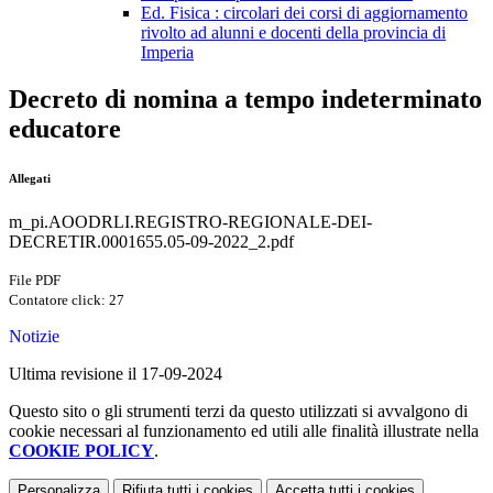
Ed. Fisica : circolari dei corsi di aggiornamento
rivolto ad alunni e docenti della provincia di
Imperia
Decreto di nomina a tempo indeterminato
educatore
Allegati
m_pi.AOODRLI.REGISTRO-REGIONALE-DEI-
DECRETIR.0001655.05-09-2022_2.pdf
File PDF
Contatore click: 27
Notizie
Ultima revisione il 17-09-2024
Questo sito o gli strumenti terzi da questo utilizzati si avvalgono di
cookie necessari al funzionamento ed utili alle finalità illustrate nella
COOKIE POLICY
.
Personalizza
Rifiuta tutti
i cookies
Accetta tutti
i cookies