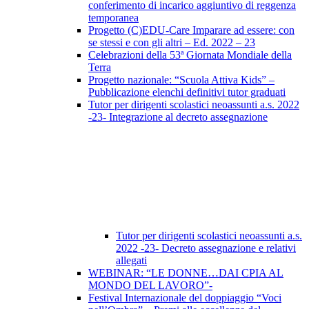
conferimento di incarico aggiuntivo di reggenza
temporanea
Progetto (C)EDU-Care Imparare ad essere: con
se stessi e con gli altri – Ed. 2022 – 23
Celebrazioni della 53ª Giornata Mondiale della
Terra
Progetto nazionale: “Scuola Attiva Kids” –
Pubblicazione elenchi definitivi tutor graduati
Tutor per dirigenti scolastici neoassunti a.s. 2022
-23- Integrazione al decreto assegnazione
Tutor per dirigenti scolastici neoassunti a.s.
2022 -23- Decreto assegnazione e relativi
allegati
WEBINAR: “LE DONNE…DAI CPIA AL
MONDO DEL LAVORO”-
Festival Internazionale del doppiaggio “Voci