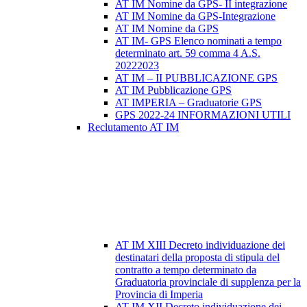
AT IM Nomine da GPS- II integrazione
AT IM Nomine da GPS-Integrazione
AT IM Nomine da GPS
AT IM- GPS Elenco nominati a tempo
determinato art. 59 comma 4 A.S.
20222023
AT IM – II PUBBLICAZIONE GPS
AT IM Pubblicazione GPS
AT IMPERIA – Graduatorie GPS
GPS 2022-24 INFORMAZIONI UTILI
Reclutamento AT IM
AT IM XIII Decreto individuazione dei
destinatari della proposta di stipula del
contratto a tempo determinato da
Graduatoria provinciale di supplenza per la
Provincia di Imperia
AT IM XII Decreto individuazione dei