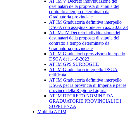
AT IM V Decreto individuazione dei
destinatari della proposta di stipula del
contratto a tempo determinato da
Graduatoria provinciale
AT IM Graduatoria definitiva interpello
DSGA con assegnazione sedi a.s. 2022-23
AT IM- IV Decreto individuazione dei
destinatari della proposta di stipula del
contratto a tempo determinato da
Graduatoria provinciale
AT IM Graduatoria provvisoria interpello
DSGA del 14-9-2022
AT IM GPS SURROGHE
AT IM Graduatoria interpello DSGA
rettificata
AT IM Graduatoria definitiva interpello
DSGA per la provincia di Imperia e per le
province della Regione Liguria
AT IM DECRETO NOMINE DA
GRADUATORIE PROVINCIALI DI
SUPPLENZA
Mobilità AT IM