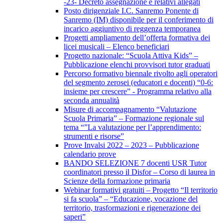
-23- Decreto assegnazione e relativi allegati
Posto dirigenziale I.C. Sanremo Ponente di
Sanremo (IM) disponibile per il conferimento di
incarico aggiuntivo di reggenza temporanea
Progetti ampliamento dell’offerta formativa dei
licei musicali – Elenco beneficiari
Progetto nazionale: “Scuola Attiva Kids” –
Pubblicazione elenchi provvisori tutor graduati
Percorso formativo biennale rivolto agli operatori
del segmento zerosei (educatori e docenti) “0-6:
insieme per crescere” - Programma relativo alla
seconda annualità
Misure di accompagnamento “Valutazione
Scuola Primaria” – Formazione regionale sul
tema “”La valutazione per l’apprendimento:
strumenti e risorse”
Prove Invalsi 2022 – 2023 – Pubblicazione
calendario prove
BANDO SELEZIONE 7 docenti USR Tutor
coordinatori presso il Disfor – Corso di laurea in
Scienze della formazione primaria
Webinar formativi gratuiti – Progetto “Il territorio
si fa scuola” – “Educazione, vocazione del
territorio, trasformazioni e rigenerazione dei
saperi”