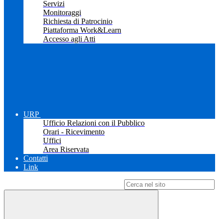
Servizi
Monitoraggi
Richiesta di Patrocinio
Piattaforma Work&Learn
Accesso agli Atti
URP
Ufficio Relazioni con il Pubblico
Orari - Ricevimento
Uffici
Area Riservata
Contatti
Link
Campo di ricerca per le pagine del sito