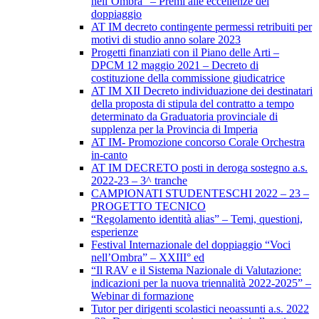
nell’Ombra” – Premi alle eccellenze del
doppiaggio
AT IM decreto contingente permessi retribuiti per
motivi di studio anno solare 2023
Progetti finanziati con il Piano delle Arti –
DPCM 12 maggio 2021 – Decreto di
costituzione della commissione giudicatrice
AT IM XII Decreto individuazione dei destinatari
della proposta di stipula del contratto a tempo
determinato da Graduatoria provinciale di
supplenza per la Provincia di Imperia
AT IM- Promozione concorso Corale Orchestra
in-canto
AT IM DECRETO posti in deroga sostegno a.s.
2022-23 – 3^ tranche
CAMPIONATI STUDENTESCHI 2022 – 23 –
PROGETTO TECNICO
“Regolamento identità alias” – Temi, questioni,
esperienze
Festival Internazionale del doppiaggio “Voci
nell’Ombra” – XXIII° ed
“Il RAV e il Sistema Nazionale di Valutazione:
indicazioni per la nuova triennalità 2022-2025” –
Webinar di formazione
Tutor per dirigenti scolastici neoassunti a.s. 2022