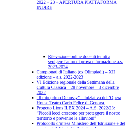
2022 – 23 – APERTURA PIATTAFORMA
INDIRE
Rilevazione online docenti tenuti a
svolgere l'anno di prova e formazione a.s.
2023-2024
Campionati di Italiano (ex Olimpiadi) – XII
edizione – a.s. 2022-2023
VI Edizione regionale della Settimana della
Cultura Classica – 28 novembre – 3 dicembre
2022
“Il mio primo Debussy” – Iniziativa dell’Opera
House Teatro Carlo Felice di Genova.
Progetto Lions ILEX 2024 – A.S. 2022/23:
“Piccoli lecci crescono per proteggere il nostro
territorio e prevenire le alluvioni”
Protocollo d’intesa Ministero dell’Istruzione e del