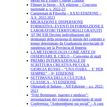
merito ed il Trinity College London
Filmare la Storia – XX edizione – Concorso
nazionale a. s. 2022-23
Campionati di Filosofia – XXXI EDIZIONE –
A.S. 2022-2023
MIGRAZIONI E DISPERSIONE
FORMATIVA: EVENTI DI FORMAZIONE E
LABORATORI TERRITORIALI GRATUITI
AT IM XIII Decreto individuazione dei
destinatari della proposta di stipula del contratto a
tempo determinato da Graduatoria provinciale di
supplenza per la Provincia di Imperia
LA METEOROLOGIA COME ARTE DI
OSSERVARE IL CIELO – Convegno di studi
PREMIO INTERNAZIONALE DI
SCRITTURA CREATIVA PICCOLA
GIORGIA RUSSO – “UNA FIABA… E’ PER
SEMPRE” – 9^ EDIZIONE
SETTIMANA DELLA CULTURA
CLASSICA – VI EDIZIONE
Olimpiadi di Italiano – XII Edizione – a.s. 2022-
2023
“Fritz Bornmann, maestro e studioso”:
presentazione del volume e pomeriggio di studi
Conferenza: “Antisemitismo sui social” – A cura