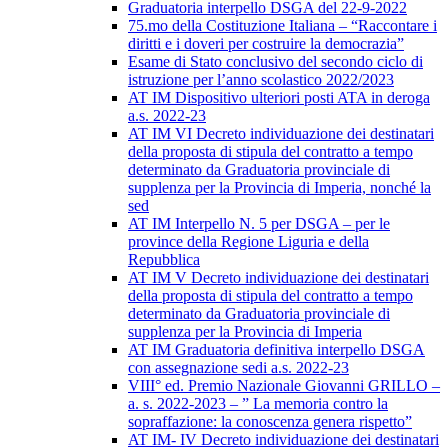
Graduatoria interpello DSGA del 22-9-2022
75.mo della Costituzione Italiana – “Raccontare i
diritti e i doveri per costruire la democrazia”
Esame di Stato conclusivo del secondo ciclo di
istruzione per l’anno scolastico 2022/2023
AT IM Dispositivo ulteriori posti ATA in deroga
a.s. 2022-23
AT IM VI Decreto individuazione dei destinatari
della proposta di stipula del contratto a tempo
determinato da Graduatoria provinciale di
supplenza per la Provincia di Imperia, nonché la
sed
AT IM Interpello N. 5 per DSGA – per le
province della Regione Liguria e della
Repubblica
AT IM V Decreto individuazione dei destinatari
della proposta di stipula del contratto a tempo
determinato da Graduatoria provinciale di
supplenza per la Provincia di Imperia
AT IM Graduatoria definitiva interpello DSGA
con assegnazione sedi a.s. 2022-23
VIII° ed. Premio Nazionale Giovanni GRILLO –
a. s. 2022-2023 – ” La memoria contro la
sopraffazione: la conoscenza genera rispetto”
AT IM- IV Decreto individuazione dei destinatari