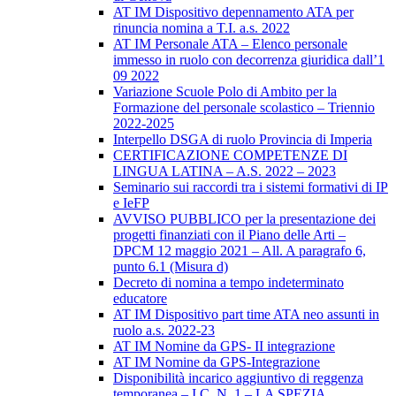
AT IM Dispositivo depennamento ATA per
rinuncia nomina a T.I. a.s. 2022
AT IM Personale ATA – Elenco personale
immesso in ruolo con decorrenza giuridica dall’1
09 2022
Variazione Scuole Polo di Ambito per la
Formazione del personale scolastico – Triennio
2022-2025
Interpello DSGA di ruolo Provincia di Imperia
CERTIFICAZIONE COMPETENZE DI
LINGUA LATINA – A.S. 2022 – 2023
Seminario sui raccordi tra i sistemi formativi di IP
e IeFP
AVVISO PUBBLICO per la presentazione dei
progetti finanziati con il Piano delle Arti –
DPCM 12 maggio 2021 – All. A paragrafo 6,
punto 6.1 (Misura d)
Decreto di nomina a tempo indeterminato
educatore
AT IM Dispositivo part time ATA neo assunti in
ruolo a.s. 2022-23
AT IM Nomine da GPS- II integrazione
AT IM Nomine da GPS-Integrazione
Disponibilità incarico aggiuntivo di reggenza
temporanea – I.C. N. 1 – LA SPEZIA