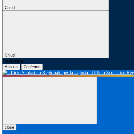
Chiudi
Chiudi
Conferma
Annulla
Conferma
Ufficio Scolastico Reg
close