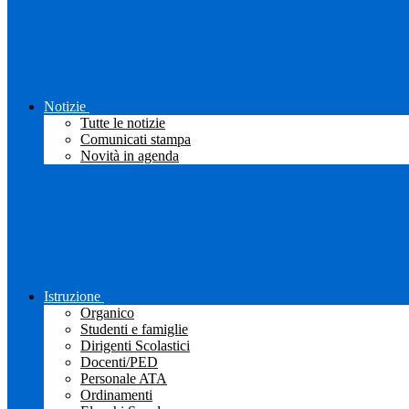
Notizie
Tutte le notizie
Comunicati stampa
Novità in agenda
Istruzione
Organico
Studenti e famiglie
Dirigenti Scolastici
Docenti/PED
Personale ATA
Ordinamenti