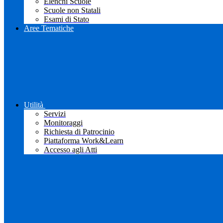
Elenchi Scuole
Scuole non Statali
Esami di Stato
Aree Tematiche
Utilità
Servizi
Monitoraggi
Richiesta di Patrocinio
Piattaforma Work&Learn
Accesso agli Atti