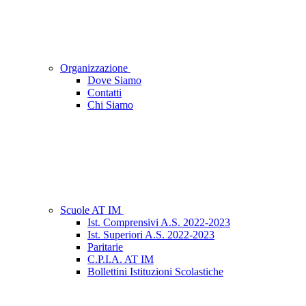
Organizzazione
Dove Siamo
Contatti
Chi Siamo
Scuole AT IM
Ist. Comprensivi A.S. 2022-2023
Ist. Superiori A.S. 2022-2023
Paritarie
C.P.I.A. AT IM
Bollettini Istituzioni Scolastiche