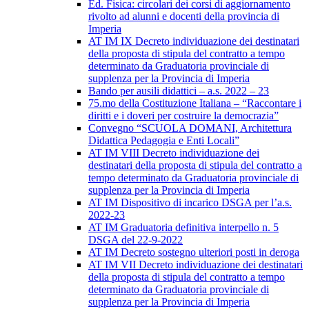
Ed. Fisica: circolari dei corsi di aggiornamento
rivolto ad alunni e docenti della provincia di
Imperia
AT IM IX Decreto individuazione dei destinatari
della proposta di stipula del contratto a tempo
determinato da Graduatoria provinciale di
supplenza per la Provincia di Imperia
Bando per ausili didattici – a.s. 2022 – 23
75.mo della Costituzione Italiana – “Raccontare i
diritti e i doveri per costruire la democrazia”
Convegno “SCUOLA DOMANI, Architettura
Didattica Pedagogia e Enti Locali”
AT IM VIII Decreto individuazione dei
destinatari della proposta di stipula del contratto a
tempo determinato da Graduatoria provinciale di
supplenza per la Provincia di Imperia
AT IM Dispositivo di incarico DSGA per l’a.s.
2022-23
AT IM Graduatoria definitiva interpello n. 5
DSGA del 22-9-2022
AT IM Decreto sostegno ulteriori posti in deroga
AT IM VII Decreto individuazione dei destinatari
della proposta di stipula del contratto a tempo
determinato da Graduatoria provinciale di
supplenza per la Provincia di Imperia