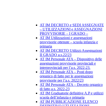
AT IM DECRETO e SEDI ASSEGNATE
– UTILIZZAZIONI e ASSEGNAZIONI
PROVVISORIE – I GRADO –
AT IM Utilizzazioni e assegnazioni
provvisorie ottenute – scuola infanzia e
primaria
AT IM DECRETO Utilizzi-Assegnazioni
II GRADO a.s.22/23
AT IM Personale ATA – Dispositivo delle
assegnazioni provvisorie provinciali e
interprovinciali per l’a.s. 2022-23.
AT IM Personale ATA – Posti dopo
organico di fatto per le assegnazioni
provvisorie per l’a.s. 2022/23
AT IM Personale ATA – Decreto organico
di fatto a.s. 2022-23
AT IM Graduatorie definitive A.P e utilizzi
scuola dell’infanzia e primaria
AT IM PUBBLICAZIONE ELENCO
DEFINITIVO UTLIZZAZIONI