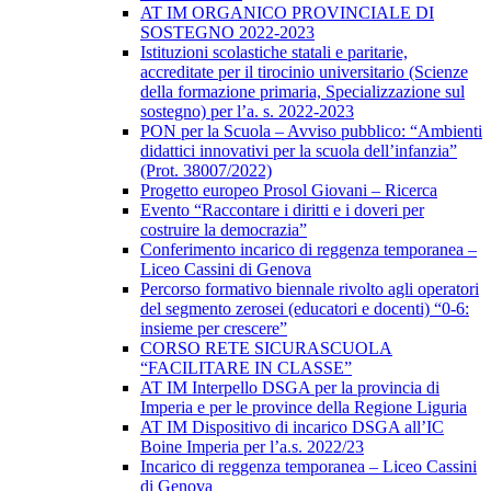
AT IM ORGANICO PROVINCIALE DI
SOSTEGNO 2022-2023
Istituzioni scolastiche statali e paritarie,
accreditate per il tirocinio universitario (Scienze
della formazione primaria, Specializzazione sul
sostegno) per l’a. s. 2022-2023
PON per la Scuola – Avviso pubblico: “Ambienti
didattici innovativi per la scuola dell’infanzia”
(Prot. 38007/2022)
Progetto europeo Prosol Giovani – Ricerca
Evento “Raccontare i diritti e i doveri per
costruire la democrazia”
Conferimento incarico di reggenza temporanea –
Liceo Cassini di Genova
Percorso formativo biennale rivolto agli operatori
del segmento zerosei (educatori e docenti) “0-6:
insieme per crescere”
CORSO RETE SICURASCUOLA
“FACILITARE IN CLASSE”
AT IM Interpello DSGA per la provincia di
Imperia e per le province della Regione Liguria
AT IM Dispositivo di incarico DSGA all’IC
Boine Imperia per l’a.s. 2022/23
Incarico di reggenza temporanea – Liceo Cassini
di Genova