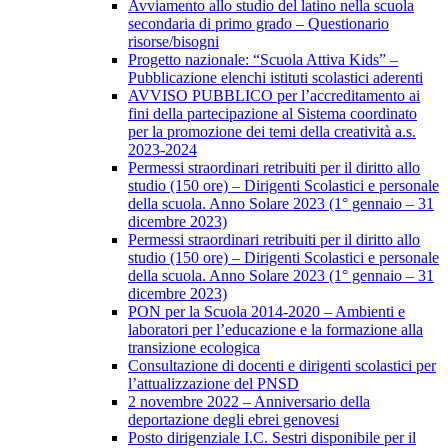
Avviamento allo studio del latino nella scuola
secondaria di primo grado – Questionario
risorse/bisogni
Progetto nazionale: “Scuola Attiva Kids” –
Pubblicazione elenchi istituti scolastici aderenti
AVVISO PUBBLICO per l’accreditamento ai
fini della partecipazione al Sistema coordinato
per la promozione dei temi della creatività a.s.
2023-2024
Permessi straordinari retribuiti per il diritto allo
studio (150 ore) – Dirigenti Scolastici e personale
della scuola. Anno Solare 2023 (1° gennaio – 31
dicembre 2023)
Permessi straordinari retribuiti per il diritto allo
studio (150 ore) – Dirigenti Scolastici e personale
della scuola. Anno Solare 2023 (1° gennaio – 31
dicembre 2023)
PON per la Scuola 2014-2020 – Ambienti e
laboratori per l’educazione e la formazione alla
transizione ecologica
Consultazione di docenti e dirigenti scolastici per
l’attualizzazione del PNSD
2 novembre 2022 – Anniversario della
deportazione degli ebrei genovesi
Posto dirigenziale I.C. Sestri disponibile per il