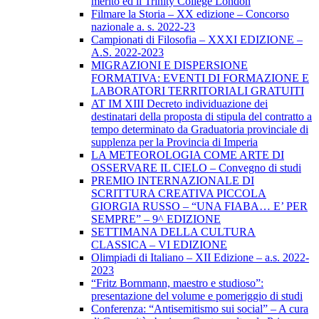
merito ed il Trinity College London
Filmare la Storia – XX edizione – Concorso
nazionale a. s. 2022-23
Campionati di Filosofia – XXXI EDIZIONE –
A.S. 2022-2023
MIGRAZIONI E DISPERSIONE
FORMATIVA: EVENTI DI FORMAZIONE E
LABORATORI TERRITORIALI GRATUITI
AT IM XIII Decreto individuazione dei
destinatari della proposta di stipula del contratto a
tempo determinato da Graduatoria provinciale di
supplenza per la Provincia di Imperia
LA METEOROLOGIA COME ARTE DI
OSSERVARE IL CIELO – Convegno di studi
PREMIO INTERNAZIONALE DI
SCRITTURA CREATIVA PICCOLA
GIORGIA RUSSO – “UNA FIABA… E’ PER
SEMPRE” – 9^ EDIZIONE
SETTIMANA DELLA CULTURA
CLASSICA – VI EDIZIONE
Olimpiadi di Italiano – XII Edizione – a.s. 2022-
2023
“Fritz Bornmann, maestro e studioso”:
presentazione del volume e pomeriggio di studi
Conferenza: “Antisemitismo sui social” – A cura