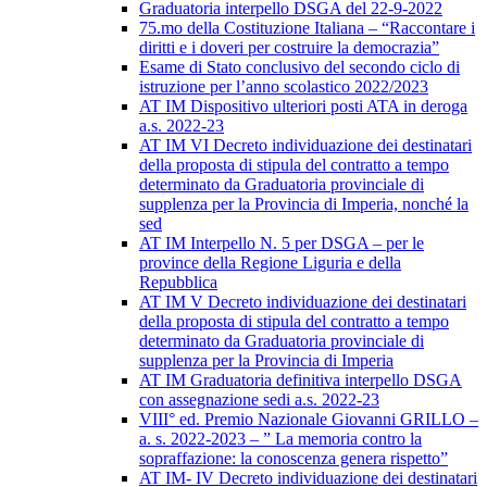
Graduatoria interpello DSGA del 22-9-2022
75.mo della Costituzione Italiana – “Raccontare i
diritti e i doveri per costruire la democrazia”
Esame di Stato conclusivo del secondo ciclo di
istruzione per l’anno scolastico 2022/2023
AT IM Dispositivo ulteriori posti ATA in deroga
a.s. 2022-23
AT IM VI Decreto individuazione dei destinatari
della proposta di stipula del contratto a tempo
determinato da Graduatoria provinciale di
supplenza per la Provincia di Imperia, nonché la
sed
AT IM Interpello N. 5 per DSGA – per le
province della Regione Liguria e della
Repubblica
AT IM V Decreto individuazione dei destinatari
della proposta di stipula del contratto a tempo
determinato da Graduatoria provinciale di
supplenza per la Provincia di Imperia
AT IM Graduatoria definitiva interpello DSGA
con assegnazione sedi a.s. 2022-23
VIII° ed. Premio Nazionale Giovanni GRILLO –
a. s. 2022-2023 – ” La memoria contro la
sopraffazione: la conoscenza genera rispetto”
AT IM- IV Decreto individuazione dei destinatari