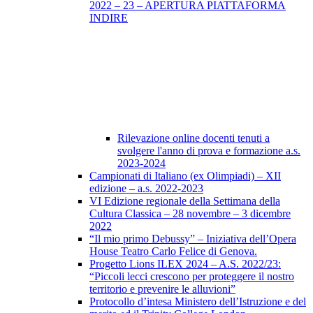
2022 – 23 – APERTURA PIATTAFORMA
INDIRE
Rilevazione online docenti tenuti a
svolgere l'anno di prova e formazione a.s.
2023-2024
Campionati di Italiano (ex Olimpiadi) – XII
edizione – a.s. 2022-2023
VI Edizione regionale della Settimana della
Cultura Classica – 28 novembre – 3 dicembre
2022
“Il mio primo Debussy” – Iniziativa dell’Opera
House Teatro Carlo Felice di Genova.
Progetto Lions ILEX 2024 – A.S. 2022/23:
“Piccoli lecci crescono per proteggere il nostro
territorio e prevenire le alluvioni”
Protocollo d’intesa Ministero dell’Istruzione e del