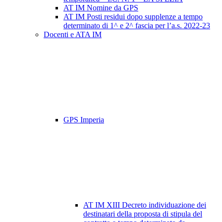
AT IM Nomine da GPS
AT IM Posti residui dopo supplenze a tempo
determinato di 1^ e 2^ fascia per l’a.s. 2022-23
Docenti e ATA IM
GPS Imperia
AT IM XIII Decreto individuazione dei
destinatari della proposta di stipula del