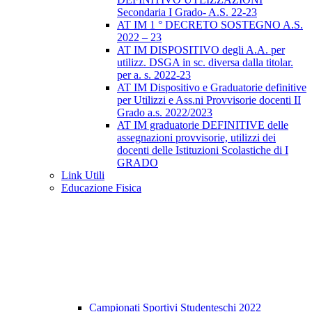
Secondaria I Grado- A.S. 22-23
AT IM 1 ° DECRETO SOSTEGNO A.S.
2022 – 23
AT IM DISPOSITIVO degli A.A. per
utilizz. DSGA in sc. diversa dalla titolar.
per a. s. 2022-23
AT IM Dispositivo e Graduatorie definitive
per Utilizzi e Ass.ni Provvisorie docenti II
Grado a.s. 2022/2023
AT IM graduatorie DEFINITIVE delle
assegnazioni provvisorie, utilizzi dei
docenti delle Istituzioni Scolastiche di I
GRADO
Link Utili
Educazione Fisica
Campionati Sportivi Studenteschi 2022