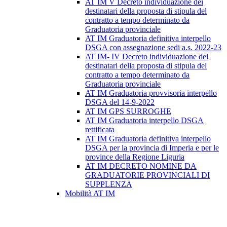
AT IM V Decreto individuazione dei
destinatari della proposta di stipula del
contratto a tempo determinato da
Graduatoria provinciale
AT IM Graduatoria definitiva interpello
DSGA con assegnazione sedi a.s. 2022-23
AT IM- IV Decreto individuazione dei
destinatari della proposta di stipula del
contratto a tempo determinato da
Graduatoria provinciale
AT IM Graduatoria provvisoria interpello
DSGA del 14-9-2022
AT IM GPS SURROGHE
AT IM Graduatoria interpello DSGA
rettificata
AT IM Graduatoria definitiva interpello
DSGA per la provincia di Imperia e per le
province della Regione Liguria
AT IM DECRETO NOMINE DA
GRADUATORIE PROVINCIALI DI
SUPPLENZA
Mobilità AT IM