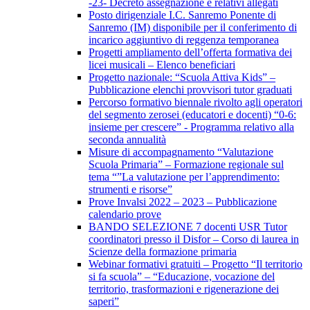
-23- Decreto assegnazione e relativi allegati
Posto dirigenziale I.C. Sanremo Ponente di
Sanremo (IM) disponibile per il conferimento di
incarico aggiuntivo di reggenza temporanea
Progetti ampliamento dell’offerta formativa dei
licei musicali – Elenco beneficiari
Progetto nazionale: “Scuola Attiva Kids” –
Pubblicazione elenchi provvisori tutor graduati
Percorso formativo biennale rivolto agli operatori
del segmento zerosei (educatori e docenti) “0-6:
insieme per crescere” - Programma relativo alla
seconda annualità
Misure di accompagnamento “Valutazione
Scuola Primaria” – Formazione regionale sul
tema “”La valutazione per l’apprendimento:
strumenti e risorse”
Prove Invalsi 2022 – 2023 – Pubblicazione
calendario prove
BANDO SELEZIONE 7 docenti USR Tutor
coordinatori presso il Disfor – Corso di laurea in
Scienze della formazione primaria
Webinar formativi gratuiti – Progetto “Il territorio
si fa scuola” – “Educazione, vocazione del
territorio, trasformazioni e rigenerazione dei
saperi”