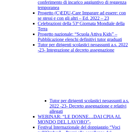
conferimento di incarico aggiuntivo di reggenza
temporanea
Progetto (C)EDU-Care Imparare ad essere: con
se stessi e con gli altri – Ed. 2022 – 23
Celebrazioni della 53ª Giornata Mondiale della
Terra
Progetto nazionale: “Scuola Attiva Kids” –
Pubblicazione elenchi definitivi tutor graduati
Tutor per dirigenti scolastici neoassunti a.s. 2022
-23- Integrazione al decreto assegnazione
Tutor per dirigenti scolastici neoassunti a.s.
2022 -23- Decreto assegnazione e relativi
allegati
WEBINAR: “LE DONNE…DAI CPIA AL
MONDO DEL LAVORO”-
Festival Internazionale del doppiaggio “Voci