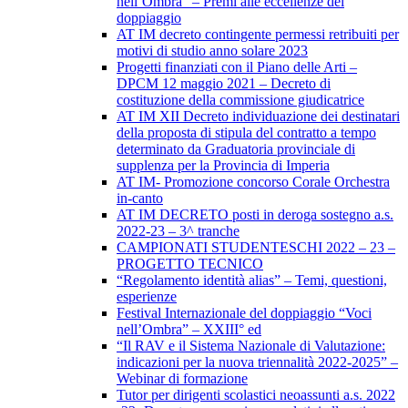
nell’Ombra” – Premi alle eccellenze del
doppiaggio
AT IM decreto contingente permessi retribuiti per
motivi di studio anno solare 2023
Progetti finanziati con il Piano delle Arti –
DPCM 12 maggio 2021 – Decreto di
costituzione della commissione giudicatrice
AT IM XII Decreto individuazione dei destinatari
della proposta di stipula del contratto a tempo
determinato da Graduatoria provinciale di
supplenza per la Provincia di Imperia
AT IM- Promozione concorso Corale Orchestra
in-canto
AT IM DECRETO posti in deroga sostegno a.s.
2022-23 – 3^ tranche
CAMPIONATI STUDENTESCHI 2022 – 23 –
PROGETTO TECNICO
“Regolamento identità alias” – Temi, questioni,
esperienze
Festival Internazionale del doppiaggio “Voci
nell’Ombra” – XXIII° ed
“Il RAV e il Sistema Nazionale di Valutazione:
indicazioni per la nuova triennalità 2022-2025” –
Webinar di formazione
Tutor per dirigenti scolastici neoassunti a.s. 2022