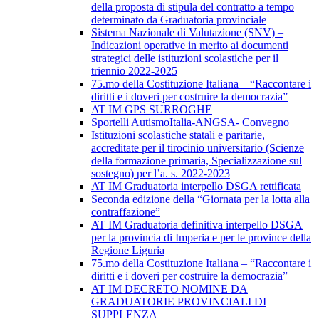
della proposta di stipula del contratto a tempo
determinato da Graduatoria provinciale
Sistema Nazionale di Valutazione (SNV) –
Indicazioni operative in merito ai documenti
strategici delle istituzioni scolastiche per il
triennio 2022-2025
75.mo della Costituzione Italiana – “Raccontare i
diritti e i doveri per costruire la democrazia”
AT IM GPS SURROGHE
Sportelli AutismoItalia-ANGSA- Convegno
Istituzioni scolastiche statali e paritarie,
accreditate per il tirocinio universitario (Scienze
della formazione primaria, Specializzazione sul
sostegno) per l’a. s. 2022-2023
AT IM Graduatoria interpello DSGA rettificata
Seconda edizione della “Giornata per la lotta alla
contraffazione”
AT IM Graduatoria definitiva interpello DSGA
per la provincia di Imperia e per le province della
Regione Liguria
75.mo della Costituzione Italiana – “Raccontare i
diritti e i doveri per costruire la democrazia”
AT IM DECRETO NOMINE DA
GRADUATORIE PROVINCIALI DI
SUPPLENZA