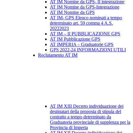
AT IM Nomine da GPS- II integrazione
AT IM Nomine da GPS-Integrazione
AT IM Nomine da GPS
AT IM- GPS Elenco nominati a tempo
determinato art. 59 comma 4 A.S.
20222023
AT IM – II PUBBLICAZIONE GPS
AT IM Pubblicazione GPS
AT IMPERIA – Graduatorie GPS
GPS 2022-24 INFORMAZIONI UTILI
Reclutamento AT IM
AT IM XIII Decreto individuazione dei
destinatari della proposta di stipula del
contratto a tempo determinato da
Graduatoria provinciale di supplenza per la
Provincia di Imperia
AT IM XII Decreto individuazione dei