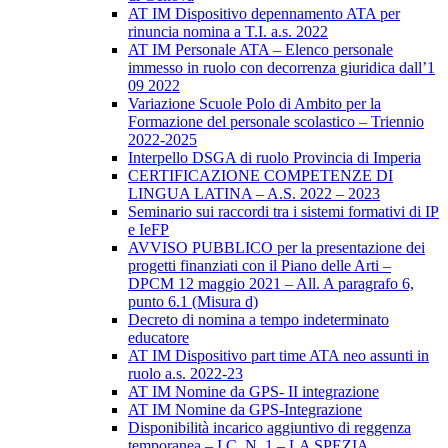
AT IM Dispositivo depennamento ATA per
rinuncia nomina a T.I. a.s. 2022
AT IM Personale ATA – Elenco personale
immesso in ruolo con decorrenza giuridica dall’1
09 2022
Variazione Scuole Polo di Ambito per la
Formazione del personale scolastico – Triennio
2022-2025
Interpello DSGA di ruolo Provincia di Imperia
CERTIFICAZIONE COMPETENZE DI
LINGUA LATINA – A.S. 2022 – 2023
Seminario sui raccordi tra i sistemi formativi di IP
e IeFP
AVVISO PUBBLICO per la presentazione dei
progetti finanziati con il Piano delle Arti –
DPCM 12 maggio 2021 – All. A paragrafo 6,
punto 6.1 (Misura d)
Decreto di nomina a tempo indeterminato
educatore
AT IM Dispositivo part time ATA neo assunti in
ruolo a.s. 2022-23
AT IM Nomine da GPS- II integrazione
AT IM Nomine da GPS-Integrazione
Disponibilità incarico aggiuntivo di reggenza
temporanea – I.C. N. 1 – LA SPEZIA