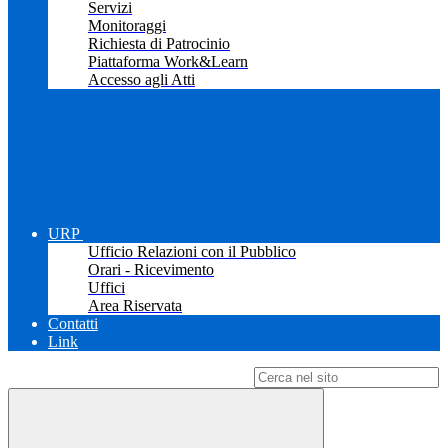
Servizi
Monitoraggi
Richiesta di Patrocinio
Piattaforma Work&Learn
Accesso agli Atti
URP
Ufficio Relazioni con il Pubblico
Orari - Ricevimento
Uffici
Area Riservata
Contatti
Link
Campo di ricerca per le pagine del sito