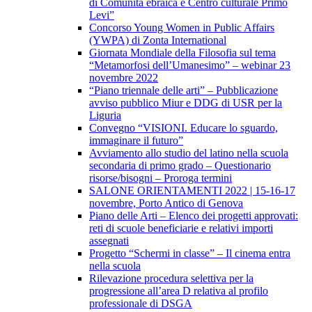
di Comunità ebraica e Centro culturale Primo
Levi”
Concorso Young Women in Public Affairs
(YWPA) di Zonta International
Giornata Mondiale della Filosofia sul tema
“Metamorfosi dell’Umanesimo” – webinar 23
novembre 2022
“Piano triennale delle arti” – Pubblicazione
avviso pubblico Miur e DDG di USR per la
Liguria
Convegno “VISIONI. Educare lo sguardo,
immaginare il futuro”
Avviamento allo studio del latino nella scuola
secondaria di primo grado – Questionario
risorse/bisogni – Proroga termini
SALONE ORIENTAMENTI 2022 | 15-16-17
novembre, Porto Antico di Genova
Piano delle Arti – Elenco dei progetti approvati:
reti di scuole beneficiarie e relativi importi
assegnati
Progetto “Schermi in classe” – Il cinema entra
nella scuola
Rilevazione procedura selettiva per la
progressione all’area D relativa al profilo
professionale di DSGA