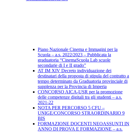
Piano Nazionale Cinema e Immagini per la
Scuola – a.s. 2022/2023 – Pubblicata la
graduatoria “CinemaScuola Lab scuole
secondarie di I e II grado”
AT IM XIV Decreto individuazione dei
destinatari della proposta di stipula del contratto a
tempo determinato da Graduatoria provinciale di
supplenza per la Provincia di Imperia
CONCORSO AICA-USR per la promozione
delle competenze digitali tra gli studenti – a.s.
2021-22
NOTA PER PERCORSO 5 CFU –
UNIGE/CONCORSO STRAORDINARIO 9
BIS
FORMAZIONE DOCENTI NEOASSUNTI IN
ANNO DI PROVA E FORMAZIONE – a.s.