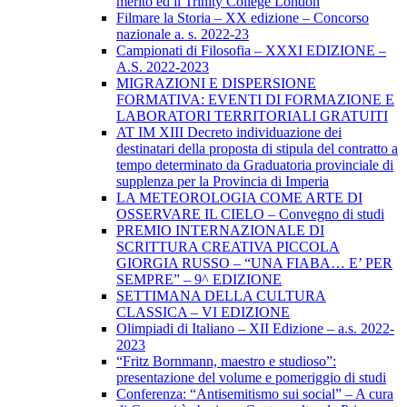
merito ed il Trinity College London
Filmare la Storia – XX edizione – Concorso
nazionale a. s. 2022-23
Campionati di Filosofia – XXXI EDIZIONE –
A.S. 2022-2023
MIGRAZIONI E DISPERSIONE
FORMATIVA: EVENTI DI FORMAZIONE E
LABORATORI TERRITORIALI GRATUITI
AT IM XIII Decreto individuazione dei
destinatari della proposta di stipula del contratto a
tempo determinato da Graduatoria provinciale di
supplenza per la Provincia di Imperia
LA METEOROLOGIA COME ARTE DI
OSSERVARE IL CIELO – Convegno di studi
PREMIO INTERNAZIONALE DI
SCRITTURA CREATIVA PICCOLA
GIORGIA RUSSO – “UNA FIABA… E’ PER
SEMPRE” – 9^ EDIZIONE
SETTIMANA DELLA CULTURA
CLASSICA – VI EDIZIONE
Olimpiadi di Italiano – XII Edizione – a.s. 2022-
2023
“Fritz Bornmann, maestro e studioso”:
presentazione del volume e pomeriggio di studi
Conferenza: “Antisemitismo sui social” – A cura