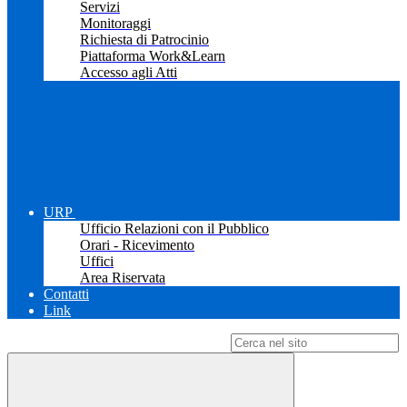
Servizi
Monitoraggi
Richiesta di Patrocinio
Piattaforma Work&Learn
Accesso agli Atti
URP
Ufficio Relazioni con il Pubblico
Orari - Ricevimento
Uffici
Area Riservata
Contatti
Link
Campo di ricerca per le pagine del sito