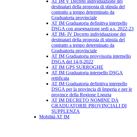
AT IM V Decreto individuazione dei
destinatari della proposta di stipula del
contratto a tempo determinato da
Graduatoria provinciale
AT IM Graduatoria definitiva interpello
DSGA con assegnazione sedi a.s. 2022-23
AT IM- IV Decreto individuazione dei
destinatari della proposta di stipula del
contratto a tempo determinato da
Graduatoria provinciale
AT IM Graduatoria provvisoria interpello
DSGA del 14-9-2022
AT IM GPS SURROGHE
AT IM Graduatoria interpello DSGA
rettificata
AT IM Graduatoria definitiva interpello
DSGA per la provincia di Imperia e per le
province della Regione Liguria
AT IM DECRETO NOMINE DA
GRADUATORIE PROVINCIALI DI
SUPPLENZA
Mobilità AT IM