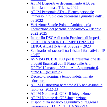
AT IM Dispositivo depennamento ATA per
rinuncia nomina a T.I. a.s. 2022
AT IM Personale ATA – Elenco personale
immesso in ruolo con decorrenza giuridica dall’1
09 2022
Variazione Scuole Polo di Ambito per la
Formazione del personale scolastico – Triennio
2022-2025
Interpello DSGA di ruolo Provincia di Imperia
CERTIFICAZIONE COMPETENZE DI
LINGUA LATINA – A.S. 2022 – 2023
Seminario sui raccordi tra i sistemi formativi di IP
e IeFP
AVVISO PUBBLICO per la presentazione dei
progetti finanziati con il Piano delle Arti –
DPCM 12 maggio 2021 – All. A paragrafo 6,
punto 6.1 (Misura d)
Decreto di nomina a tempo indeterminato
educatore
AT IM Dispositivo part time ATA neo assunti in
ruolo a.s. 2022-23
AT IM Nomine da GPS- II integrazione
AT IM Nomine da GPS-Integrazione
Disponibilità incarico aggiuntivo di reggenza
temporanea – I.C. N. 1 – LA SPEZIA