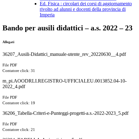
Ed. Fisica : circolari dei corsi di aggiornamento
rivolto ad alunni e docenti della provincia di
Imperia
Bando per ausili didattici – a.s. 2022 – 23
Allegati
36207_Ausili-Didattici_manuale-utente_rev_20220630__4.pdf
File PDF
Contatore click: 31
m_pi.AOODRLI.REGISTRO-UFFICIALEU.0013852.04-10-
2022_4.pdf
File PDF
Contatore click: 19
36206_Tabella-Criteri-e-Punteggi-progetti-a.s.-2022-2023_5.pdf
File PDF
Contatore click: 21