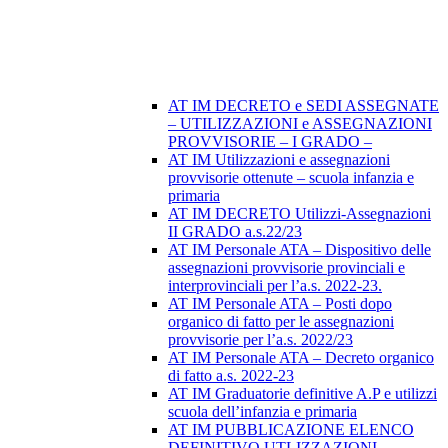
AT IM DECRETO e SEDI ASSEGNATE
– UTILIZZAZIONI e ASSEGNAZIONI
PROVVISORIE – I GRADO –
AT IM Utilizzazioni e assegnazioni
provvisorie ottenute – scuola infanzia e
primaria
AT IM DECRETO Utilizzi-Assegnazioni
II GRADO a.s.22/23
AT IM Personale ATA – Dispositivo delle
assegnazioni provvisorie provinciali e
interprovinciali per l’a.s. 2022-23.
AT IM Personale ATA – Posti dopo
organico di fatto per le assegnazioni
provvisorie per l’a.s. 2022/23
AT IM Personale ATA – Decreto organico
di fatto a.s. 2022-23
AT IM Graduatorie definitive A.P e utilizzi
scuola dell’infanzia e primaria
AT IM PUBBLICAZIONE ELENCO
DEFINITIVO UTLIZZAZIONI