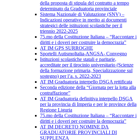
della proposta di stipula del contratto a tempo
determinato da Graduatoria provinciale
Sistema Nazionale di Valutazione (SNV) –
Indicazioni operative in merito ai documenti
strategici delle istituzioni scolastiche per il
triennio 2022-2025
75.mo della Costituzione Italiana – “Raccontare i
diritti e i doveri per costruire la democrazia”
AT IM GPS SURROGHE
Sportelli AutismoItalia-ANGSA- Convegno
Istituzioni scolastiche statali e paritarie,
accreditate per il tirocinio universitario (Scienze
della formazione primaria, Specializzazione sul
sostegno) per l’a. s. 2022-2023
AT IM Graduatoria interpello DSGA rettificata
Seconda edizione della “Giornata per la lotta alla
contraffazione”
AT IM Graduatoria definitiva interpello DSGA
per la provincia di Imperia e per le province della
Regione Liguria
75.mo della Costituzione Italiana – “Raccontare i
diritti e i doveri per costruire la democrazia”
AT IM DECRETO NOMINE DA
GRADUATORIE PROVINCIALI DI
SUPPLENZA