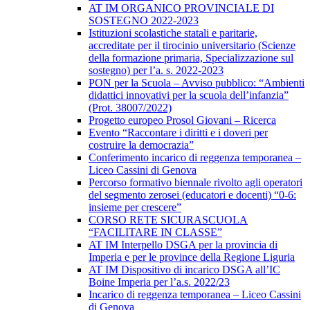
AT IM ORGANICO PROVINCIALE DI
SOSTEGNO 2022-2023
Istituzioni scolastiche statali e paritarie,
accreditate per il tirocinio universitario (Scienze
della formazione primaria, Specializzazione sul
sostegno) per l’a. s. 2022-2023
PON per la Scuola – Avviso pubblico: “Ambienti
didattici innovativi per la scuola dell’infanzia”
(Prot. 38007/2022)
Progetto europeo Prosol Giovani – Ricerca
Evento “Raccontare i diritti e i doveri per
costruire la democrazia”
Conferimento incarico di reggenza temporanea –
Liceo Cassini di Genova
Percorso formativo biennale rivolto agli operatori
del segmento zerosei (educatori e docenti) “0-6:
insieme per crescere”
CORSO RETE SICURASCUOLA
“FACILITARE IN CLASSE”
AT IM Interpello DSGA per la provincia di
Imperia e per le province della Regione Liguria
AT IM Dispositivo di incarico DSGA all’IC
Boine Imperia per l’a.s. 2022/23
Incarico di reggenza temporanea – Liceo Cassini
di Genova