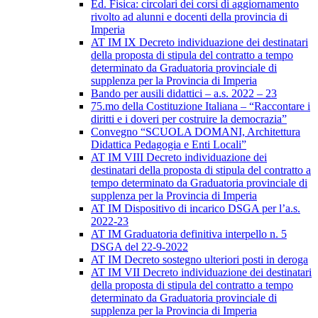
Ed. Fisica: circolari dei corsi di aggiornamento
rivolto ad alunni e docenti della provincia di
Imperia
AT IM IX Decreto individuazione dei destinatari
della proposta di stipula del contratto a tempo
determinato da Graduatoria provinciale di
supplenza per la Provincia di Imperia
Bando per ausili didattici – a.s. 2022 – 23
75.mo della Costituzione Italiana – “Raccontare i
diritti e i doveri per costruire la democrazia”
Convegno “SCUOLA DOMANI, Architettura
Didattica Pedagogia e Enti Locali”
AT IM VIII Decreto individuazione dei
destinatari della proposta di stipula del contratto a
tempo determinato da Graduatoria provinciale di
supplenza per la Provincia di Imperia
AT IM Dispositivo di incarico DSGA per l’a.s.
2022-23
AT IM Graduatoria definitiva interpello n. 5
DSGA del 22-9-2022
AT IM Decreto sostegno ulteriori posti in deroga
AT IM VII Decreto individuazione dei destinatari
della proposta di stipula del contratto a tempo
determinato da Graduatoria provinciale di
supplenza per la Provincia di Imperia