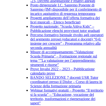
-23- Decreto assegnazione e relativi allegati
Posto dirigenziale I.C. Sanremo Ponente di
Sanremo (IM) disponibile per il conferimento di
incarico aggiuntivo di reggenza temporanea
Progetti ampliamento dell’offerta formativa dei
licei musicali – Elenco beneficiari
Progetto nazionale: “Scuola Attiva Kids” –
Pubblicazione elenchi provvisori tutor graduati
Percorso formativo biennale rivolto agli operatori
del segmento zerosei (educatori e docenti) “0-6:
insieme per crescere” - Programma relativo alla
seconda annualità
Misure di accompagnamento “Valutazione
Scuola Primaria” – Formazione regionale sul
tema “”La valutazione per l’apprendimento:
strumenti e risorse”
Prove Invalsi 2022 – 2023 – Pubblicazione
calendario prove
BANDO SELEZIONE 7 docenti USR Tutor
coordinatori presso il Disfor – Corso di laurea in
Scienze della formazione primaria
Webinar formativi gratuiti – Progetto “Il territorio
si fa scuola” – “Educazione, vocazione del
territorio, trasformazioni e rigenerazione dei
saperi”