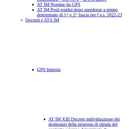
AT IM Nomine da GPS
AT IM Posti residui dopo supplenze a tempo
determinato di 1^ e 2^ fascia per l’a.s. 2022-23
Docenti e ATA IM
GPS Imperia
AT IM XIII Decreto individuazione dei
destinatari della proposta di stipula del