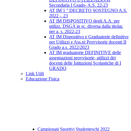
Secondaria I Grado- A.S. 22-23
AT IM 1 ° DECRETO SOSTEGNO A.S.
2022 – 23
AT IM DISPOSITIVO degli A.A. per
utilizz. DSGA in sc. diversa dalla titolar.
per a. s. 2022-23
AT IM Dispositivo e Graduatorie definitive
per Utilizzi e Ass.ni Provvisorie docenti II
Grado a.s. 2022/2023
AT IM graduatorie DEFINITIVE delle
assegnazioni provvisorie, utilizzi dei
docenti delle Istituzioni Scolastiche di I
GRADO
Link Utili
Educazione Fisica
Campionati Sportivi Studenteschi 2022