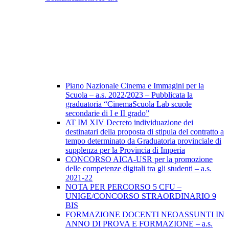
Piano Nazionale Cinema e Immagini per la
Scuola – a.s. 2022/2023 – Pubblicata la
graduatoria “CinemaScuola Lab scuole
secondarie di I e II grado”
AT IM XIV Decreto individuazione dei
destinatari della proposta di stipula del contratto a
tempo determinato da Graduatoria provinciale di
supplenza per la Provincia di Imperia
CONCORSO AICA-USR per la promozione
delle competenze digitali tra gli studenti – a.s.
2021-22
NOTA PER PERCORSO 5 CFU –
UNIGE/CONCORSO STRAORDINARIO 9
BIS
FORMAZIONE DOCENTI NEOASSUNTI IN
ANNO DI PROVA E FORMAZIONE – a.s.