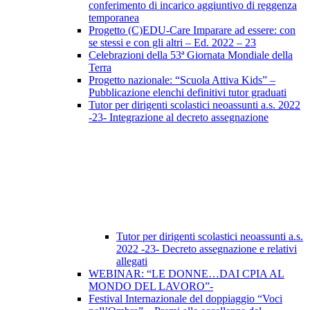
conferimento di incarico aggiuntivo di reggenza
temporanea
Progetto (C)EDU-Care Imparare ad essere: con
se stessi e con gli altri – Ed. 2022 – 23
Celebrazioni della 53ª Giornata Mondiale della
Terra
Progetto nazionale: “Scuola Attiva Kids” –
Pubblicazione elenchi definitivi tutor graduati
Tutor per dirigenti scolastici neoassunti a.s. 2022
-23- Integrazione al decreto assegnazione
Tutor per dirigenti scolastici neoassunti a.s.
2022 -23- Decreto assegnazione e relativi
allegati
WEBINAR: “LE DONNE…DAI CPIA AL
MONDO DEL LAVORO”-
Festival Internazionale del doppiaggio “Voci