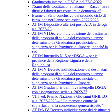
Graduatoria interpello DSGA del 22-9-2022
75.mo della Costituzione Italiana – “Raccontare i
diritti e i doveri per costruire la democrazia”
Esame di Stato conclusivo del secondo ciclo di
istruzione per l’anno scolastico 2022/2023
AT IM Dispositivo ulteriori posti ATA in deroga
a.s. 2022-23
AT IM VI Decreto individuazione dei destinatari
della proposta di stipula del contratto a tempo
determinato da Graduatoria provinciale di
supplenza per la Provincia di Imperia, nonché la
sed
AT IM Interpello N. 5 per DSGA – per le
province della Regione Liguria e della
Repubblica
AT IM V Decreto individuazione dei destinatari
della proposta di stipula del contratto a tempo
determinato da Graduatoria provinciale di
supplenza per la Provincia di Imperia
AT IM Graduatoria definitiva interpello DSGA
con assegnazione sedi a.s. 2022-23
VIII° ed. Premio Nazionale Giovanni GRILLO –
a. s. 2022-2023 – ” La memoria contro la
sopraffazione: la conoscenza genera rispetto”
AT IM- IV Decreto individuazione dei destinatari