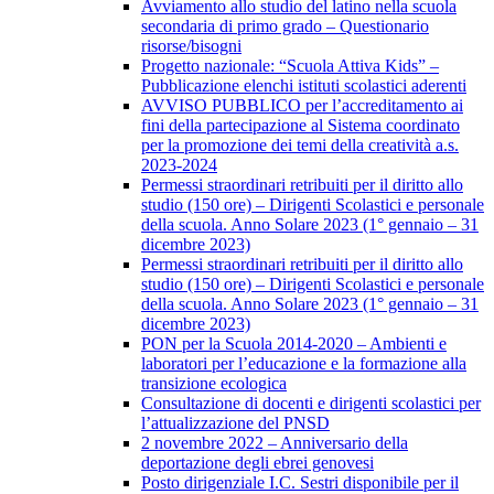
Avviamento allo studio del latino nella scuola
secondaria di primo grado – Questionario
risorse/bisogni
Progetto nazionale: “Scuola Attiva Kids” –
Pubblicazione elenchi istituti scolastici aderenti
AVVISO PUBBLICO per l’accreditamento ai
fini della partecipazione al Sistema coordinato
per la promozione dei temi della creatività a.s.
2023-2024
Permessi straordinari retribuiti per il diritto allo
studio (150 ore) – Dirigenti Scolastici e personale
della scuola. Anno Solare 2023 (1° gennaio – 31
dicembre 2023)
Permessi straordinari retribuiti per il diritto allo
studio (150 ore) – Dirigenti Scolastici e personale
della scuola. Anno Solare 2023 (1° gennaio – 31
dicembre 2023)
PON per la Scuola 2014-2020 – Ambienti e
laboratori per l’educazione e la formazione alla
transizione ecologica
Consultazione di docenti e dirigenti scolastici per
l’attualizzazione del PNSD
2 novembre 2022 – Anniversario della
deportazione degli ebrei genovesi
Posto dirigenziale I.C. Sestri disponibile per il