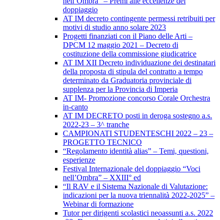
nell’Ombra” – Premi alle eccellenze del
doppiaggio
AT IM decreto contingente permessi retribuiti per
motivi di studio anno solare 2023
Progetti finanziati con il Piano delle Arti –
DPCM 12 maggio 2021 – Decreto di
costituzione della commissione giudicatrice
AT IM XII Decreto individuazione dei destinatari
della proposta di stipula del contratto a tempo
determinato da Graduatoria provinciale di
supplenza per la Provincia di Imperia
AT IM- Promozione concorso Corale Orchestra
in-canto
AT IM DECRETO posti in deroga sostegno a.s.
2022-23 – 3^ tranche
CAMPIONATI STUDENTESCHI 2022 – 23 –
PROGETTO TECNICO
“Regolamento identità alias” – Temi, questioni,
esperienze
Festival Internazionale del doppiaggio “Voci
nell’Ombra” – XXIII° ed
“Il RAV e il Sistema Nazionale di Valutazione:
indicazioni per la nuova triennalità 2022-2025” –
Webinar di formazione
Tutor per dirigenti scolastici neoassunti a.s. 2022