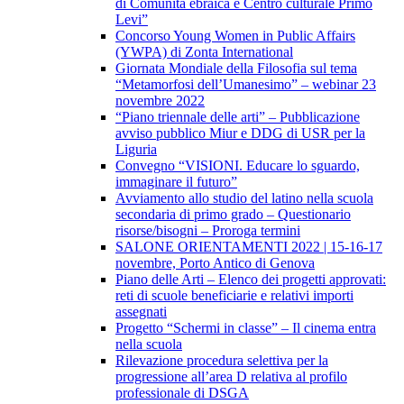
di Comunità ebraica e Centro culturale Primo
Levi”
Concorso Young Women in Public Affairs
(YWPA) di Zonta International
Giornata Mondiale della Filosofia sul tema
“Metamorfosi dell’Umanesimo” – webinar 23
novembre 2022
“Piano triennale delle arti” – Pubblicazione
avviso pubblico Miur e DDG di USR per la
Liguria
Convegno “VISIONI. Educare lo sguardo,
immaginare il futuro”
Avviamento allo studio del latino nella scuola
secondaria di primo grado – Questionario
risorse/bisogni – Proroga termini
SALONE ORIENTAMENTI 2022 | 15-16-17
novembre, Porto Antico di Genova
Piano delle Arti – Elenco dei progetti approvati:
reti di scuole beneficiarie e relativi importi
assegnati
Progetto “Schermi in classe” – Il cinema entra
nella scuola
Rilevazione procedura selettiva per la
progressione all’area D relativa al profilo
professionale di DSGA