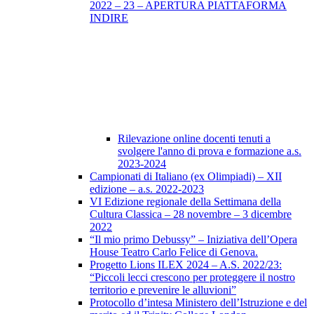
2022 – 23 – APERTURA PIATTAFORMA
INDIRE
Rilevazione online docenti tenuti a
svolgere l'anno di prova e formazione a.s.
2023-2024
Campionati di Italiano (ex Olimpiadi) – XII
edizione – a.s. 2022-2023
VI Edizione regionale della Settimana della
Cultura Classica – 28 novembre – 3 dicembre
2022
“Il mio primo Debussy” – Iniziativa dell’Opera
House Teatro Carlo Felice di Genova.
Progetto Lions ILEX 2024 – A.S. 2022/23:
“Piccoli lecci crescono per proteggere il nostro
territorio e prevenire le alluvioni”
Protocollo d’intesa Ministero dell’Istruzione e del