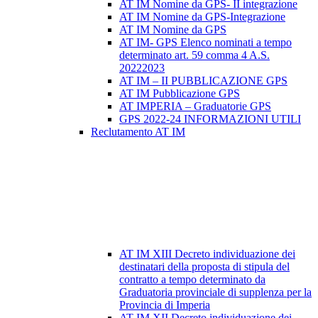
AT IM Nomine da GPS- II integrazione
AT IM Nomine da GPS-Integrazione
AT IM Nomine da GPS
AT IM- GPS Elenco nominati a tempo
determinato art. 59 comma 4 A.S.
20222023
AT IM – II PUBBLICAZIONE GPS
AT IM Pubblicazione GPS
AT IMPERIA – Graduatorie GPS
GPS 2022-24 INFORMAZIONI UTILI
Reclutamento AT IM
AT IM XIII Decreto individuazione dei
destinatari della proposta di stipula del
contratto a tempo determinato da
Graduatoria provinciale di supplenza per la
Provincia di Imperia
AT IM XII Decreto individuazione dei