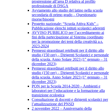
progressione all’area D relativa al profilo
professionale di DSGA
Avviamento allo studio del latino nella scuola
secondaria di primo grado – Questionario
risorse/bisogni
Progetto nazionale: “Scuola Attiva Kids” –
Pubblicazione elenchi istituti scolastici aderenti
AVVISO PUBBLICO per l’accreditamento ai
fini della partecipazione al Sistema coordinato
per la promozione dei temi della creatività a.s.
2023-2024
Permessi straordinari retribuiti per il diritto allo
studio (150 ore) – Dirigenti Scolastici e personale
della scuola. Anno Solare 2023 (1° gennaio – 31
dicembre 2023)
Permessi straordinari retribuiti per il diritto allo
studio (150 ore) – Dirigenti Scolastici e personale
della scuola. Anno Solare 2023 (1° gennaio – 31
dicembre 2023)
PON per la Scuola 2014-2020 – Ambienti e
laboratori per l’educazione e la formazione alla
transizione ecologica
Consultazione di docenti e dirigenti scolastici per
l’attualizzazione del PNSD
2 novembre 2022 – Anniversario della