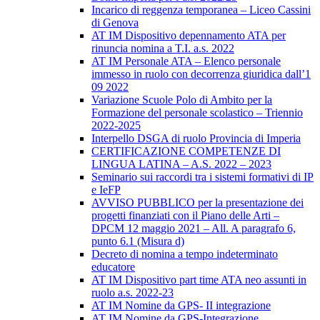
Incarico di reggenza temporanea – Liceo Cassini
di Genova
AT IM Dispositivo depennamento ATA per
rinuncia nomina a T.I. a.s. 2022
AT IM Personale ATA – Elenco personale
immesso in ruolo con decorrenza giuridica dall’1
09 2022
Variazione Scuole Polo di Ambito per la
Formazione del personale scolastico – Triennio
2022-2025
Interpello DSGA di ruolo Provincia di Imperia
CERTIFICAZIONE COMPETENZE DI
LINGUA LATINA – A.S. 2022 – 2023
Seminario sui raccordi tra i sistemi formativi di IP
e IeFP
AVVISO PUBBLICO per la presentazione dei
progetti finanziati con il Piano delle Arti –
DPCM 12 maggio 2021 – All. A paragrafo 6,
punto 6.1 (Misura d)
Decreto di nomina a tempo indeterminato
educatore
AT IM Dispositivo part time ATA neo assunti in
ruolo a.s. 2022-23
AT IM Nomine da GPS- II integrazione
AT IM Nomine da GPS-Integrazione