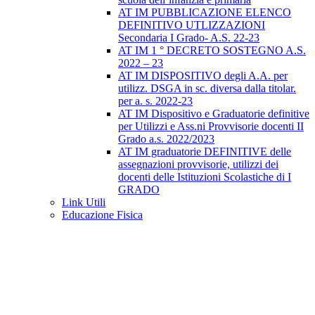
AT IM PUBBLICAZIONE ELENCO
DEFINITIVO UTLIZZAZIONI
Secondaria I Grado- A.S. 22-23
AT IM 1 ° DECRETO SOSTEGNO A.S.
2022 – 23
AT IM DISPOSITIVO degli A.A. per
utilizz. DSGA in sc. diversa dalla titolar.
per a. s. 2022-23
AT IM Dispositivo e Graduatorie definitive
per Utilizzi e Ass.ni Provvisorie docenti II
Grado a.s. 2022/2023
AT IM graduatorie DEFINITIVE delle
assegnazioni provvisorie, utilizzi dei
docenti delle Istituzioni Scolastiche di I
GRADO
Link Utili
Educazione Fisica