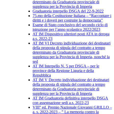
determinato da Graduatoria provinciale di
supplenza per la Provincia di Imperia
Graduatoria interpello DSGA del 22-9-2022
75.mo della Costituzione Italiana – “Raccontare i
diritti e i doveri per costruire la democrazia”
Esame di Stato conclusivo del secondo ciclo di
istruzione per l’anno scolastico 2022/2023
AT IM Dispositivo ulteriori posti ATA in deroga
a.s. 2022-23
AT IM VI Decreto individuazione dei destinatari
della proposta di stipula del contratto a tempo
determinato da Graduatoria provinciale di
supplenza per la Provincia di Imperia, nonché la
sed
AT IM Interpello N. 5 per DSGA – per le
province della Regione Liguria e della
Repubblica
AT IM V Decreto individuazione dei destinatari
della proposta di stipula del contratto a tempo
determinato da Graduatoria provinciale di
supplenza per la Provincia di Imperia
AT IM Graduatoria definitiva interpello DSGA
con assegnazione sedi a.s. 2022-23
VIII° ed. Premio Nazionale Giovanni GRILLO –
a. s. 2022-2023 – ” La memoria contro la