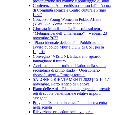
presentazione del volume e pomeriggio di studi
Conferenza: “Antisemitismo sui social” – A cura
di Comunità ebraica e Centro culturale Primo
Levi”
Concorso Young Women in Public Affairs
(YWPA) di Zonta International
Giornata Mondiale della Filosofia sul tema
“Metamorfosi dell’Umanesimo” – webinar 23
novembre 2022
“Piano triennale delle arti” – Pubblicazione
avviso pubblico Miur e DDG di USR per la
Liguria
Convegno “VISIONI. Educare lo sguardo,
immaginare il futuro”
Avviamento allo studio del latino nella scuola
secondaria di primo grado – Questionario
risorse/bisogni – Proroga termini
SALONE ORIENTAMENTI 2022 | 15-16-17
novembre, Porto Antico di Genova
Piano delle Arti – Elenco dei progetti approvati:
reti di scuole beneficiarie e relativi importi
assegnati
Progetto “Schermi in classe” – Il cinema entra
nella scuola
Rilevazione procedura selettiva per la