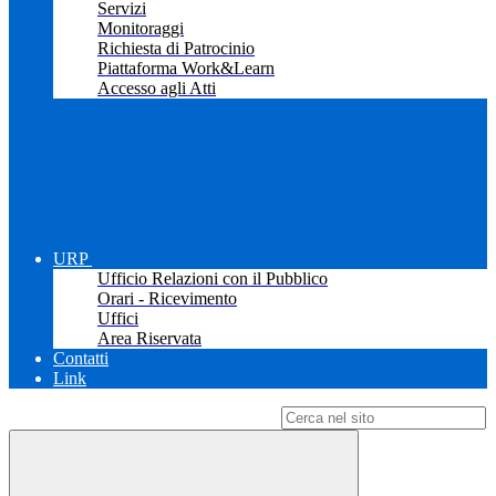
Servizi
Monitoraggi
Richiesta di Patrocinio
Piattaforma Work&Learn
Accesso agli Atti
URP
Ufficio Relazioni con il Pubblico
Orari - Ricevimento
Uffici
Area Riservata
Contatti
Link
Campo di ricerca per le pagine del sito