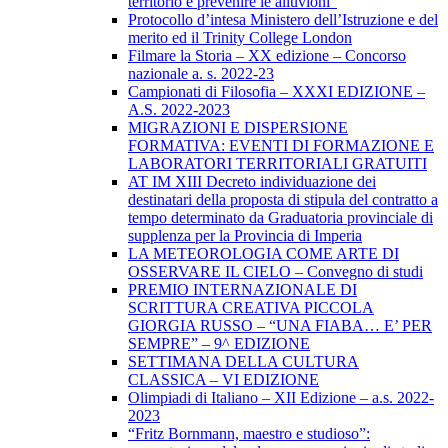
territorio e prevenire le alluvioni”
Protocollo d’intesa Ministero dell’Istruzione e del
merito ed il Trinity College London
Filmare la Storia – XX edizione – Concorso
nazionale a. s. 2022-23
Campionati di Filosofia – XXXI EDIZIONE –
A.S. 2022-2023
MIGRAZIONI E DISPERSIONE
FORMATIVA: EVENTI DI FORMAZIONE E
LABORATORI TERRITORIALI GRATUITI
AT IM XIII Decreto individuazione dei
destinatari della proposta di stipula del contratto a
tempo determinato da Graduatoria provinciale di
supplenza per la Provincia di Imperia
LA METEOROLOGIA COME ARTE DI
OSSERVARE IL CIELO – Convegno di studi
PREMIO INTERNAZIONALE DI
SCRITTURA CREATIVA PICCOLA
GIORGIA RUSSO – “UNA FIABA… E’ PER
SEMPRE” – 9^ EDIZIONE
SETTIMANA DELLA CULTURA
CLASSICA – VI EDIZIONE
Olimpiadi di Italiano – XII Edizione – a.s. 2022-
2023
“Fritz Bornmann, maestro e studioso”: