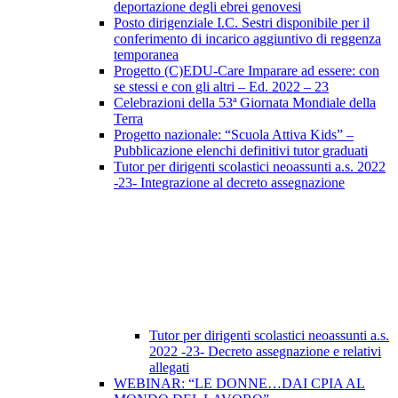
deportazione degli ebrei genovesi
Posto dirigenziale I.C. Sestri disponibile per il
conferimento di incarico aggiuntivo di reggenza
temporanea
Progetto (C)EDU-Care Imparare ad essere: con
se stessi e con gli altri – Ed. 2022 – 23
Celebrazioni della 53ª Giornata Mondiale della
Terra
Progetto nazionale: “Scuola Attiva Kids” –
Pubblicazione elenchi definitivi tutor graduati
Tutor per dirigenti scolastici neoassunti a.s. 2022
-23- Integrazione al decreto assegnazione
Tutor per dirigenti scolastici neoassunti a.s.
2022 -23- Decreto assegnazione e relativi
allegati
WEBINAR: “LE DONNE…DAI CPIA AL