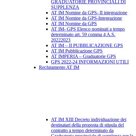
GRADUATORIE PROVINCIALI DI
SUPPLENZA
AT IM Nomine da GPS- II integrazione
AT IM Nomine da GPS-Integrazione
AT IM Nomine da GPS
AT IM- GPS Elenco nominati a tempo
determinato art. 59 comma 4 A.S.
20222023
AT IM – II PUBBLICAZIONE GPS
AT IM Pubblicazione GPS
AT IMPERIA – Graduatorie GPS
GPS 2022-24 INFORMAZIONI UTILI
Reclutamento AT IM
AT IM XIII Decreto individuazione dei
destinatari della proposta di stipula del
contratto a tempo determinato da
Graduatoria provinciale di supplenza per la