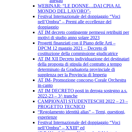
allegati
WEBINAR: “LE DONNE…DAI CPIA AL
MONDO DEL LAVORO”-
Festival Internazionale del doppiaggio “Voci
nell’Ombra” – Premi alle eccellenze del
doppiaggio
AT IM decreto contingente permessi retribuiti per
motivi di studio anno solare 2023
Progetti finanziati con il Piano delle Arti –
DPCM 12 maggio 2021 – Decreto di
costituzione della commissione giudicatrice
AT IM XII Decreto individuazione dei destinatari
della proposta di stipula del contratto a tempo
determinato da Graduatoria provinciale di
supplenza per la Provincia di Imperia
AT IM- Promozione concorso Corale Orchestra
in-canto
AT IM DECRETO posti in deroga sostegno a.s.
2022-23 – 3^ tranche
CAMPIONATI STUDENTESCHI 2022 – 23 –
PROGETTO TECNICO
“Regolamento identità alias” – Temi, questioni,
esperienze
Festival Internazionale del doppiaggio “Voci
nell’Ombra” – XXIII° ed