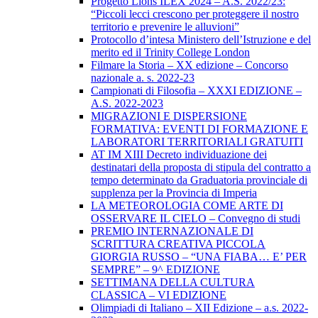
Progetto Lions ILEX 2024 – A.S. 2022/23:
“Piccoli lecci crescono per proteggere il nostro
territorio e prevenire le alluvioni”
Protocollo d’intesa Ministero dell’Istruzione e del
merito ed il Trinity College London
Filmare la Storia – XX edizione – Concorso
nazionale a. s. 2022-23
Campionati di Filosofia – XXXI EDIZIONE –
A.S. 2022-2023
MIGRAZIONI E DISPERSIONE
FORMATIVA: EVENTI DI FORMAZIONE E
LABORATORI TERRITORIALI GRATUITI
AT IM XIII Decreto individuazione dei
destinatari della proposta di stipula del contratto a
tempo determinato da Graduatoria provinciale di
supplenza per la Provincia di Imperia
LA METEOROLOGIA COME ARTE DI
OSSERVARE IL CIELO – Convegno di studi
PREMIO INTERNAZIONALE DI
SCRITTURA CREATIVA PICCOLA
GIORGIA RUSSO – “UNA FIABA… E’ PER
SEMPRE” – 9^ EDIZIONE
SETTIMANA DELLA CULTURA
CLASSICA – VI EDIZIONE
Olimpiadi di Italiano – XII Edizione – a.s. 2022-