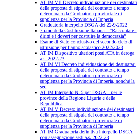
AT IM VII Decreto individuazione dei destinatari
della proposta di stipula del contratto a tempo
determinato da Graduatoria provinciale di
supplenza per la Provincia di Imperia
Graduatoria interpello DSGA del 22-9-2022
75.mo della Costituzione Italiana – “Raccontare i
diritti e i doveri per costruire la democrazia”
Esame di Stato conclusivo del secondo ciclo di
istruzione per l’anno scolastico 2022/2023
AT IM Dispositivo ulteriori posti ATA in deroga
a.s. 2022-23
AT IM VI Decreto individuazione dei destinatari
della proposta di stipula del contratto a tempo
determinato da Graduatoria provinciale di
supplenza per la Provincia di Imperia, nonché la
sed
AT IM Interpello N. 5 per DSGA – per le
province della Regione Liguria e della
Repubblica
AT IM V Decreto individuazione dei destinatari
della proposta di stipula del contratto a tempo
determinato da Graduatoria provinciale di
supplenza per la Provincia di Imperia
AT IM Graduatoria definitiva interpello DSGA
con assegnazione sedi a.s. 2022-23