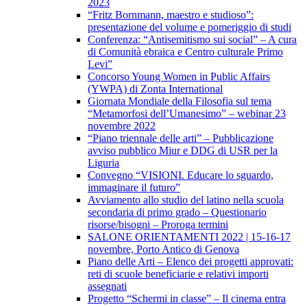
2023
“Fritz Bornmann, maestro e studioso”:
presentazione del volume e pomeriggio di studi
Conferenza: “Antisemitismo sui social” – A cura
di Comunità ebraica e Centro culturale Primo
Levi”
Concorso Young Women in Public Affairs
(YWPA) di Zonta International
Giornata Mondiale della Filosofia sul tema
“Metamorfosi dell’Umanesimo” – webinar 23
novembre 2022
“Piano triennale delle arti” – Pubblicazione
avviso pubblico Miur e DDG di USR per la
Liguria
Convegno “VISIONI. Educare lo sguardo,
immaginare il futuro”
Avviamento allo studio del latino nella scuola
secondaria di primo grado – Questionario
risorse/bisogni – Proroga termini
SALONE ORIENTAMENTI 2022 | 15-16-17
novembre, Porto Antico di Genova
Piano delle Arti – Elenco dei progetti approvati:
reti di scuole beneficiarie e relativi importi
assegnati
Progetto “Schermi in classe” – Il cinema entra