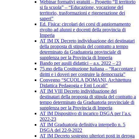
Webinar formativi gratuiti – Progetto “Il territorio
si fa scuola” – “Educazione, vocazione del
territorio, trasformazioni e rigenerazione dei
saperi”
Ed. Fisica: circolari dei corsi di aggiornamento
rivolto ad alunni e docenti della provincia di
Imperia
AT IM IX Decreto individuazione dei destinatari
della proposta di stipula del contratto a tempo
determinato da Graduatoria provinciale di
supplenza per la Provincia di Imperia
Bando per ausili didattici – a.s. 2022 – 23
75.mo della Costituzione Italiana – “Raccontare i
diritti e i doveri per costruire la democrazia”
Convegno “SCUOLA DOMANI, Architettura
Didattica Pedagogia e Enti Locali”
AT IM VIII Decreto individuazione dei
destinatari della proposta di stipula del contratto a
tempo determinato da Graduatoria provinciale di
supplenza per la Provincia di Imperia
AT IM Dispositivo di incarico DSGA per l’a.s.
2022-23
AT IM Graduatoria definitiva interpello n. 5
DSGA del 22-9-2022
AT IM Decreto sostegno ulteriori posti in deroga