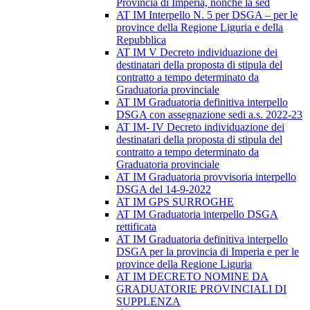
Provincia di Imperia, nonché la sed
AT IM Interpello N. 5 per DSGA – per le
province della Regione Liguria e della
Repubblica
AT IM V Decreto individuazione dei
destinatari della proposta di stipula del
contratto a tempo determinato da
Graduatoria provinciale
AT IM Graduatoria definitiva interpello
DSGA con assegnazione sedi a.s. 2022-23
AT IM- IV Decreto individuazione dei
destinatari della proposta di stipula del
contratto a tempo determinato da
Graduatoria provinciale
AT IM Graduatoria provvisoria interpello
DSGA del 14-9-2022
AT IM GPS SURROGHE
AT IM Graduatoria interpello DSGA
rettificata
AT IM Graduatoria definitiva interpello
DSGA per la provincia di Imperia e per le
province della Regione Liguria
AT IM DECRETO NOMINE DA
GRADUATORIE PROVINCIALI DI
SUPPLENZA