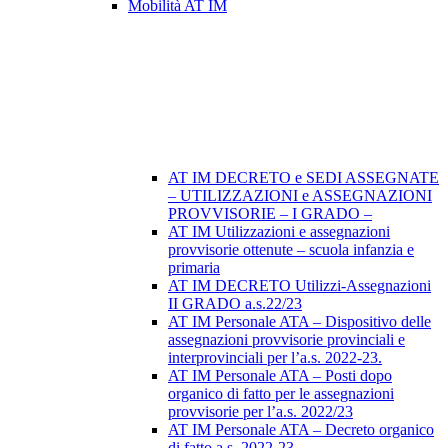
Mobilità AT IM
AT IM DECRETO e SEDI ASSEGNATE
– UTILIZZAZIONI e ASSEGNAZIONI
PROVVISORIE – I GRADO –
AT IM Utilizzazioni e assegnazioni
provvisorie ottenute – scuola infanzia e
primaria
AT IM DECRETO Utilizzi-Assegnazioni
II GRADO a.s.22/23
AT IM Personale ATA – Dispositivo delle
assegnazioni provvisorie provinciali e
interprovinciali per l’a.s. 2022-23.
AT IM Personale ATA – Posti dopo
organico di fatto per le assegnazioni
provvisorie per l’a.s. 2022/23
AT IM Personale ATA – Decreto organico
di fatto a.s. 2022-23