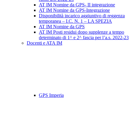
AT IM Nomine da GPS- II integrazione
AT IM Nomine da GPS-Integrazione
Disponibilità incarico aggiuntivo di reggenza
temporanea – I.C. N. 1 – LA SPEZIA
AT IM Nomine da GPS
AT IM Posti residui dopo supplenze a tempo
determinato di 1^ e 2^ fascia per l’a.s. 2022-23
Docenti e ATA IM
GPS Imperia