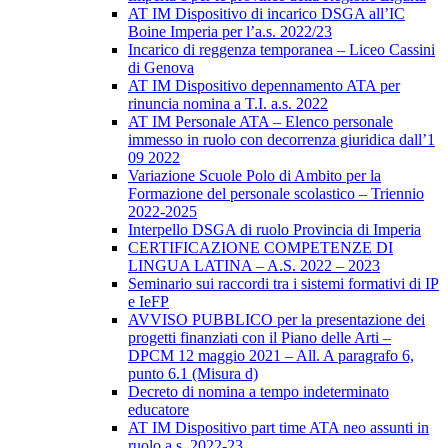
AT IM Dispositivo di incarico DSGA all’IC
Boine Imperia per l’a.s. 2022/23
Incarico di reggenza temporanea – Liceo Cassini
di Genova
AT IM Dispositivo depennamento ATA per
rinuncia nomina a T.I. a.s. 2022
AT IM Personale ATA – Elenco personale
immesso in ruolo con decorrenza giuridica dall’1
09 2022
Variazione Scuole Polo di Ambito per la
Formazione del personale scolastico – Triennio
2022-2025
Interpello DSGA di ruolo Provincia di Imperia
CERTIFICAZIONE COMPETENZE DI
LINGUA LATINA – A.S. 2022 – 2023
Seminario sui raccordi tra i sistemi formativi di IP
e IeFP
AVVISO PUBBLICO per la presentazione dei
progetti finanziati con il Piano delle Arti –
DPCM 12 maggio 2021 – All. A paragrafo 6,
punto 6.1 (Misura d)
Decreto di nomina a tempo indeterminato
educatore
AT IM Dispositivo part time ATA neo assunti in
ruolo a.s. 2022-23