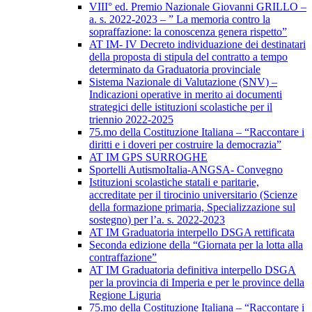
VIII° ed. Premio Nazionale Giovanni GRILLO –
a. s. 2022-2023 – ” La memoria contro la
sopraffazione: la conoscenza genera rispetto”
AT IM- IV Decreto individuazione dei destinatari
della proposta di stipula del contratto a tempo
determinato da Graduatoria provinciale
Sistema Nazionale di Valutazione (SNV) –
Indicazioni operative in merito ai documenti
strategici delle istituzioni scolastiche per il
triennio 2022-2025
75.mo della Costituzione Italiana – “Raccontare i
diritti e i doveri per costruire la democrazia”
AT IM GPS SURROGHE
Sportelli AutismoItalia-ANGSA- Convegno
Istituzioni scolastiche statali e paritarie,
accreditate per il tirocinio universitario (Scienze
della formazione primaria, Specializzazione sul
sostegno) per l’a. s. 2022-2023
AT IM Graduatoria interpello DSGA rettificata
Seconda edizione della “Giornata per la lotta alla
contraffazione”
AT IM Graduatoria definitiva interpello DSGA
per la provincia di Imperia e per le province della
Regione Liguria
75.mo della Costituzione Italiana – “Raccontare i