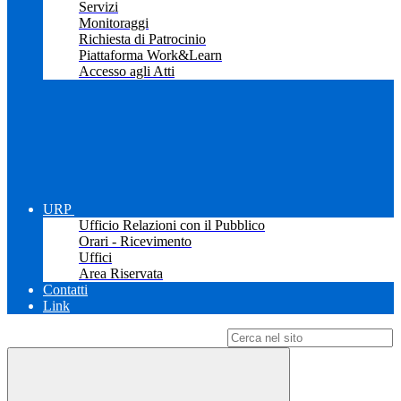
Servizi
Monitoraggi
Richiesta di Patrocinio
Piattaforma Work&Learn
Accesso agli Atti
URP
Ufficio Relazioni con il Pubblico
Orari - Ricevimento
Uffici
Area Riservata
Contatti
Link
Campo di ricerca per le pagine del sito