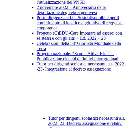
l’attualizzazione del PNSD
2 novembre 2022 – Anniversario della
deportazione degli ebrei genovesi
Posto dirigenziale I.C. Sestri disponibile per il
conferimento di incarico aggiuntivo di reggenza
temporanea
Progetto (C)EDU-Care Imparare ad essere: con
se stessi e con gli altri – Ed. 2022 – 23
Celebrazioni della 53ª Giornata Mondiale della
Terra
Progetto nazionale: “Scuola Attiva Kids” –
Pubblicazione elenchi definitivi tutor graduati
Tutor per dirigenti scolastici neoassunti a.s. 2022
-23- Integrazione al decreto assegnazione
Tutor per dirigenti scolastici neoassunti a.s.
2022 -23- Decreto assegnazione e relativi