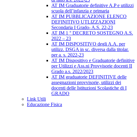
AT IM Graduatorie definitive A.P e utilizzi
scuola dell’infanzia e primaria
AT IM PUBBLICAZIONE ELENCO
DEFINITIVO UTLIZZAZIONI
Secondaria I Grado- A.S. 22-23
AT IM 1 ° DECRETO SOSTEGNO A.S.
2022 – 23
AT IM DISPOSITIVO degli A.A. per
utilizz. DSGA in sc. diversa dalla titolar.
per a. s. 2022-23
AT IM Dispositivo e Graduatorie definitive
per Utilizzi e Ass.ni Provvisorie docenti II
Grado a.s. 2022/2023
AT IM graduatorie DEFINITIVE delle
assegnazioni provvisorie, utilizzi dei
docenti delle Istituzioni Scolastiche di I
GRADO
Link Utili
Educazione Fisica