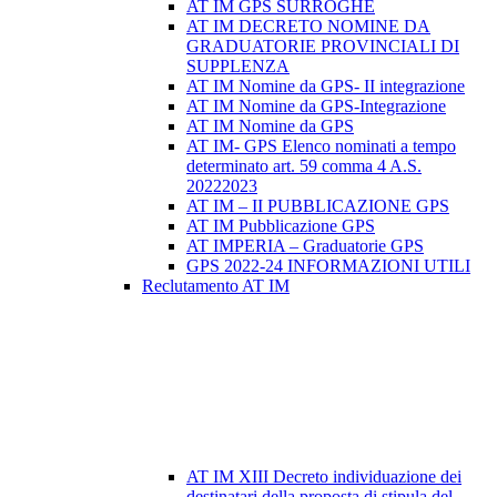
AT IM GPS SURROGHE
AT IM DECRETO NOMINE DA
GRADUATORIE PROVINCIALI DI
SUPPLENZA
AT IM Nomine da GPS- II integrazione
AT IM Nomine da GPS-Integrazione
AT IM Nomine da GPS
AT IM- GPS Elenco nominati a tempo
determinato art. 59 comma 4 A.S.
20222023
AT IM – II PUBBLICAZIONE GPS
AT IM Pubblicazione GPS
AT IMPERIA – Graduatorie GPS
GPS 2022-24 INFORMAZIONI UTILI
Reclutamento AT IM
AT IM XIII Decreto individuazione dei
destinatari della proposta di stipula del