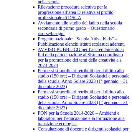
nella scuola
Rilevazione procedura selettiva per la
progressione all’area D relativa al profilo
professionale di DSGA
Avviamento allo studio del latino nella scuola
secondaria di primo grado – Questionario
risorse/bisogni
Progetto nazionale: “Scuola Attiva Kids” –
Pubblicazione elenchi istituti scolastici aderenti
AVVISO PUBBLICO per l’accreditamento ai
fini della partecipazione al Sistema coordinato
per la promozione dei temi della creatività a.s.
2023-2024
Permessi straordinari retribuiti per il diritto allo
studio (150 ore) – Dirigenti Scolastici e personale
della scuola. Anno Solare 2023 (1° gennaio – 31
dicembre 2023)
Permessi straordinari retribuiti per il diritto allo
studio (150 ore) – Dirigenti Scolastici e personale
della scuola. Anno Solare 2023 (1° gennaio – 31
dicembre 2023)
PON per la Scuola 2014-2020 – Ambienti e
laboratori per l’educazione e la formazione alla
transizione ecologica
Consultazione di docenti e dirigenti scolastici per