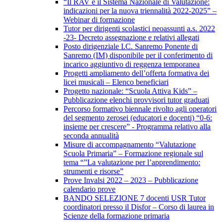
“Il RAV e il Sistema Nazionale di Valutazione:
indicazioni per la nuova triennalità 2022-2025” –
Webinar di formazione
Tutor per dirigenti scolastici neoassunti a.s. 2022
-23- Decreto assegnazione e relativi allegati
Posto dirigenziale I.C. Sanremo Ponente di
Sanremo (IM) disponibile per il conferimento di
incarico aggiuntivo di reggenza temporanea
Progetti ampliamento dell’offerta formativa dei
licei musicali – Elenco beneficiari
Progetto nazionale: “Scuola Attiva Kids” –
Pubblicazione elenchi provvisori tutor graduati
Percorso formativo biennale rivolto agli operatori
del segmento zerosei (educatori e docenti) “0-6:
insieme per crescere” - Programma relativo alla
seconda annualità
Misure di accompagnamento “Valutazione
Scuola Primaria” – Formazione regionale sul
tema “”La valutazione per l’apprendimento:
strumenti e risorse”
Prove Invalsi 2022 – 2023 – Pubblicazione
calendario prove
BANDO SELEZIONE 7 docenti USR Tutor
coordinatori presso il Disfor – Corso di laurea in
Scienze della formazione primaria