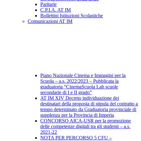
Paritarie
C.P.I.A. AT IM
Bollettini Istituzioni Scolastiche
Comunicazioni AT IM
Piano Nazionale Cinema e Immagini per la
Scuola – a.s. 2022/2023 – Pubblicata la
graduatoria “CinemaScuola Lab scuole
secondarie di I e II grado”
AT IM XIV Decreto individuazione dei
destinatari della proposta di stipula del contratto a
tempo determinato da Graduatoria provinciale di
supplenza per la Provincia di Imperia
CONCORSO AICA-USR per la promozione
delle competenze digitali tra gli studenti – a.s.
2021-22
NOTA PER PERCORSO 5 CFU –