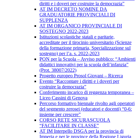
diritti e i doveri per costruire la democrazia”
AT IM DECRETO NOMINE DA
GRADUATORIE PROVINCIALI DI
SUPPLENZA
AT IM ORGANICO PROVINCIALE DI
SOSTEGNO 2022-2023
Istituzioni scolastiche statali e paritarie,
accreditate per il tirocinio universitario (Scienze
della formazione primaria, Specializzazione sul
sostegno) per l’a. s. 2022-2023
PON per la Scuola – Avviso pubblico: “Ambienti
didattici innovativi per la scuola dell’infanzia”
(Prot. 38007/2022)
Progetto europeo Prosol Giovani – Ricerca
Evento “Raccontare i diritti e i doveri per
costruire la democrazia”
Conferimento incarico di reggenza temporanea –
Liceo Cassini di Genova
Percorso formativo biennale rivolto agli operatori
del segmento zerosei (educatori e docenti) “0-6:
insieme per crescere”
CORSO RETE SICURASCUOLA
“FACILITARE IN CLASSE”
AT IM Interpello DSGA per la provincia di
Imperia e per le province della Regione Liguria