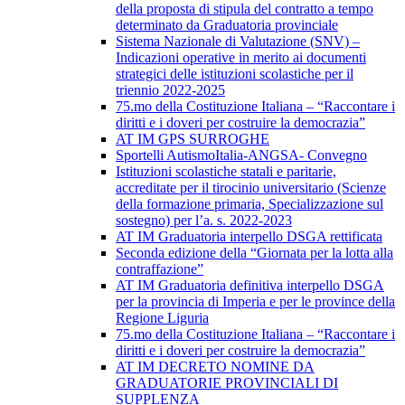
della proposta di stipula del contratto a tempo
determinato da Graduatoria provinciale
Sistema Nazionale di Valutazione (SNV) –
Indicazioni operative in merito ai documenti
strategici delle istituzioni scolastiche per il
triennio 2022-2025
75.mo della Costituzione Italiana – “Raccontare i
diritti e i doveri per costruire la democrazia”
AT IM GPS SURROGHE
Sportelli AutismoItalia-ANGSA- Convegno
Istituzioni scolastiche statali e paritarie,
accreditate per il tirocinio universitario (Scienze
della formazione primaria, Specializzazione sul
sostegno) per l’a. s. 2022-2023
AT IM Graduatoria interpello DSGA rettificata
Seconda edizione della “Giornata per la lotta alla
contraffazione”
AT IM Graduatoria definitiva interpello DSGA
per la provincia di Imperia e per le province della
Regione Liguria
75.mo della Costituzione Italiana – “Raccontare i
diritti e i doveri per costruire la democrazia”
AT IM DECRETO NOMINE DA
GRADUATORIE PROVINCIALI DI
SUPPLENZA