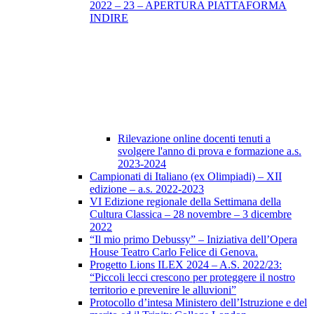
2022 – 23 – APERTURA PIATTAFORMA
INDIRE
Rilevazione online docenti tenuti a
svolgere l'anno di prova e formazione a.s.
2023-2024
Campionati di Italiano (ex Olimpiadi) – XII
edizione – a.s. 2022-2023
VI Edizione regionale della Settimana della
Cultura Classica – 28 novembre – 3 dicembre
2022
“Il mio primo Debussy” – Iniziativa dell’Opera
House Teatro Carlo Felice di Genova.
Progetto Lions ILEX 2024 – A.S. 2022/23:
“Piccoli lecci crescono per proteggere il nostro
territorio e prevenire le alluvioni”
Protocollo d’intesa Ministero dell’Istruzione e del