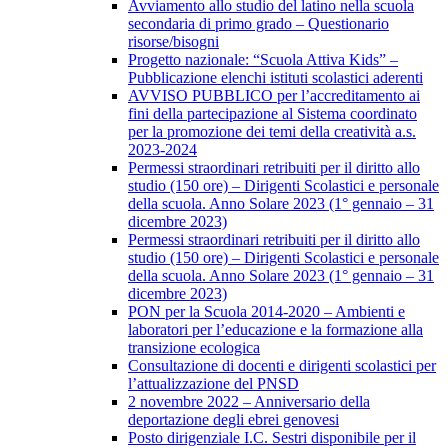
Avviamento allo studio del latino nella scuola
secondaria di primo grado – Questionario
risorse/bisogni
Progetto nazionale: “Scuola Attiva Kids” –
Pubblicazione elenchi istituti scolastici aderenti
AVVISO PUBBLICO per l’accreditamento ai
fini della partecipazione al Sistema coordinato
per la promozione dei temi della creatività a.s.
2023-2024
Permessi straordinari retribuiti per il diritto allo
studio (150 ore) – Dirigenti Scolastici e personale
della scuola. Anno Solare 2023 (1° gennaio – 31
dicembre 2023)
Permessi straordinari retribuiti per il diritto allo
studio (150 ore) – Dirigenti Scolastici e personale
della scuola. Anno Solare 2023 (1° gennaio – 31
dicembre 2023)
PON per la Scuola 2014-2020 – Ambienti e
laboratori per l’educazione e la formazione alla
transizione ecologica
Consultazione di docenti e dirigenti scolastici per
l’attualizzazione del PNSD
2 novembre 2022 – Anniversario della
deportazione degli ebrei genovesi
Posto dirigenziale I.C. Sestri disponibile per il