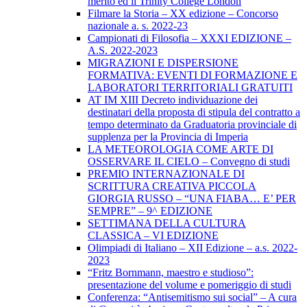
merito ed il Trinity College London
Filmare la Storia – XX edizione – Concorso
nazionale a. s. 2022-23
Campionati di Filosofia – XXXI EDIZIONE –
A.S. 2022-2023
MIGRAZIONI E DISPERSIONE
FORMATIVA: EVENTI DI FORMAZIONE E
LABORATORI TERRITORIALI GRATUITI
AT IM XIII Decreto individuazione dei
destinatari della proposta di stipula del contratto a
tempo determinato da Graduatoria provinciale di
supplenza per la Provincia di Imperia
LA METEOROLOGIA COME ARTE DI
OSSERVARE IL CIELO – Convegno di studi
PREMIO INTERNAZIONALE DI
SCRITTURA CREATIVA PICCOLA
GIORGIA RUSSO – “UNA FIABA… E’ PER
SEMPRE” – 9^ EDIZIONE
SETTIMANA DELLA CULTURA
CLASSICA – VI EDIZIONE
Olimpiadi di Italiano – XII Edizione – a.s. 2022-
2023
“Fritz Bornmann, maestro e studioso”:
presentazione del volume e pomeriggio di studi
Conferenza: “Antisemitismo sui social” – A cura