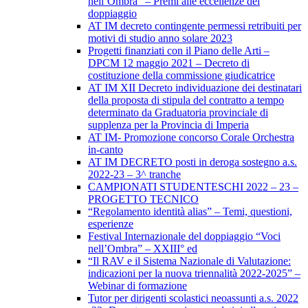
nell’Ombra” – Premi alle eccellenze del
doppiaggio
AT IM decreto contingente permessi retribuiti per
motivi di studio anno solare 2023
Progetti finanziati con il Piano delle Arti –
DPCM 12 maggio 2021 – Decreto di
costituzione della commissione giudicatrice
AT IM XII Decreto individuazione dei destinatari
della proposta di stipula del contratto a tempo
determinato da Graduatoria provinciale di
supplenza per la Provincia di Imperia
AT IM- Promozione concorso Corale Orchestra
in-canto
AT IM DECRETO posti in deroga sostegno a.s.
2022-23 – 3^ tranche
CAMPIONATI STUDENTESCHI 2022 – 23 –
PROGETTO TECNICO
“Regolamento identità alias” – Temi, questioni,
esperienze
Festival Internazionale del doppiaggio “Voci
nell’Ombra” – XXIII° ed
“Il RAV e il Sistema Nazionale di Valutazione:
indicazioni per la nuova triennalità 2022-2025” –
Webinar di formazione
Tutor per dirigenti scolastici neoassunti a.s. 2022