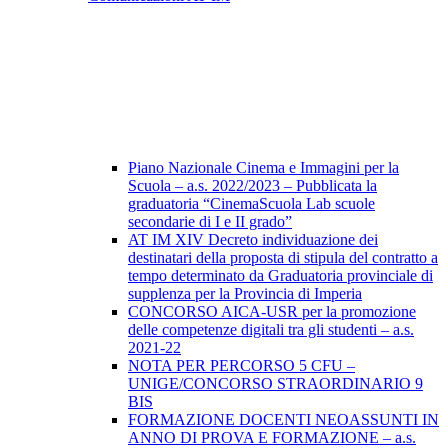
Piano Nazionale Cinema e Immagini per la
Scuola – a.s. 2022/2023 – Pubblicata la
graduatoria “CinemaScuola Lab scuole
secondarie di I e II grado”
AT IM XIV Decreto individuazione dei
destinatari della proposta di stipula del contratto a
tempo determinato da Graduatoria provinciale di
supplenza per la Provincia di Imperia
CONCORSO AICA-USR per la promozione
delle competenze digitali tra gli studenti – a.s.
2021-22
NOTA PER PERCORSO 5 CFU –
UNIGE/CONCORSO STRAORDINARIO 9
BIS
FORMAZIONE DOCENTI NEOASSUNTI IN
ANNO DI PROVA E FORMAZIONE – a.s.