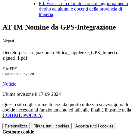
Ed. Fisica : circolari dei corsi di aggiornamento
rivolto ad alunni e docenti della provincia di
Imperia
AT IM Nomine da GPS-Integrazione
Allegati
Decreto-per-assegnazione-rettifica_supplenze_GPS_Imperia-
signed_1.pdf
File PDF
Contatore click: 20
Notizie
Ultima revisione il 17-09-2024
Questo sito o gli strumenti terzi da questo utilizzati si avvalgono di
cookie necessari al funzionamento ed utili alle finalità illustrate nella
COOKIE POLICY
.
Personalizza
Rifiuta tutti
i cookies
Accetta tutti
i cookies
Gestione cookie