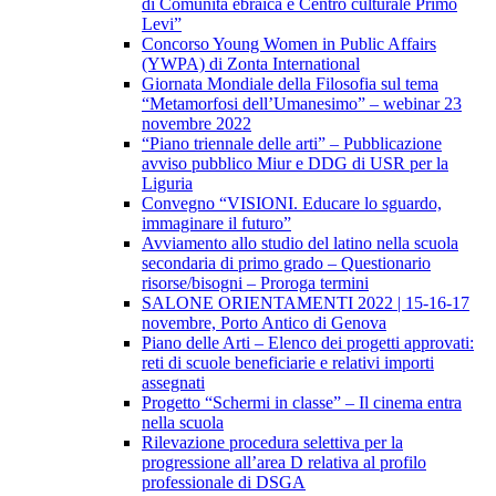
di Comunità ebraica e Centro culturale Primo
Levi”
Concorso Young Women in Public Affairs
(YWPA) di Zonta International
Giornata Mondiale della Filosofia sul tema
“Metamorfosi dell’Umanesimo” – webinar 23
novembre 2022
“Piano triennale delle arti” – Pubblicazione
avviso pubblico Miur e DDG di USR per la
Liguria
Convegno “VISIONI. Educare lo sguardo,
immaginare il futuro”
Avviamento allo studio del latino nella scuola
secondaria di primo grado – Questionario
risorse/bisogni – Proroga termini
SALONE ORIENTAMENTI 2022 | 15-16-17
novembre, Porto Antico di Genova
Piano delle Arti – Elenco dei progetti approvati:
reti di scuole beneficiarie e relativi importi
assegnati
Progetto “Schermi in classe” – Il cinema entra
nella scuola
Rilevazione procedura selettiva per la
progressione all’area D relativa al profilo
professionale di DSGA