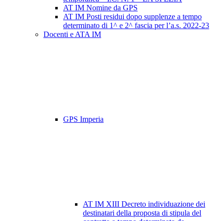
AT IM Nomine da GPS
AT IM Posti residui dopo supplenze a tempo
determinato di 1^ e 2^ fascia per l’a.s. 2022-23
Docenti e ATA IM
GPS Imperia
AT IM XIII Decreto individuazione dei
destinatari della proposta di stipula del