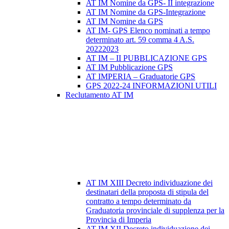
AT IM Nomine da GPS- II integrazione
AT IM Nomine da GPS-Integrazione
AT IM Nomine da GPS
AT IM- GPS Elenco nominati a tempo
determinato art. 59 comma 4 A.S.
20222023
AT IM – II PUBBLICAZIONE GPS
AT IM Pubblicazione GPS
AT IMPERIA – Graduatorie GPS
GPS 2022-24 INFORMAZIONI UTILI
Reclutamento AT IM
AT IM XIII Decreto individuazione dei
destinatari della proposta di stipula del
contratto a tempo determinato da
Graduatoria provinciale di supplenza per la
Provincia di Imperia
AT IM XII Decreto individuazione dei