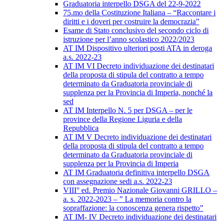
Graduatoria interpello DSGA del 22-9-2022
75.mo della Costituzione Italiana – “Raccontare i
diritti e i doveri per costruire la democrazia”
Esame di Stato conclusivo del secondo ciclo di
istruzione per l’anno scolastico 2022/2023
AT IM Dispositivo ulteriori posti ATA in deroga
a.s. 2022-23
AT IM VI Decreto individuazione dei destinatari
della proposta di stipula del contratto a tempo
determinato da Graduatoria provinciale di
supplenza per la Provincia di Imperia, nonché la
sed
AT IM Interpello N. 5 per DSGA – per le
province della Regione Liguria e della
Repubblica
AT IM V Decreto individuazione dei destinatari
della proposta di stipula del contratto a tempo
determinato da Graduatoria provinciale di
supplenza per la Provincia di Imperia
AT IM Graduatoria definitiva interpello DSGA
con assegnazione sedi a.s. 2022-23
VIII° ed. Premio Nazionale Giovanni GRILLO –
a. s. 2022-2023 – ” La memoria contro la
sopraffazione: la conoscenza genera rispetto”
AT IM- IV Decreto individuazione dei destinatari