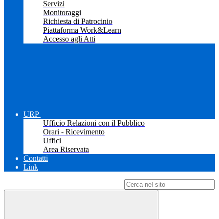
Servizi
Monitoraggi
Richiesta di Patrocinio
Piattaforma Work&Learn
Accesso agli Atti
URP
Ufficio Relazioni con il Pubblico
Orari - Ricevimento
Uffici
Area Riservata
Contatti
Link
Campo di ricerca per le pagine del sito