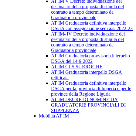
AT IM V Decreto individuazione dei
destinatari della proposta di stipula del
contratto a tempo determinato da
Graduatoria provinciale
AT IM Graduatoria definitiva interpello
DSGA con assegnazione sedi a.s. 2022-23
AT IM- IV Decreto individuazione dei
destinatari della proposta di stipula del
contratto a tempo determinato da
Graduatoria provinciale
AT IM Graduatoria provvisoria interpello
DSGA del 14-9-2022
AT IM GPS SURROGHE
AT IM Graduatoria interpello DSGA
rettificata
AT IM Graduatoria definitiva interpello
DSGA per la provincia di Imperia e per le
province della Regione Liguria
AT IM DECRETO NOMINE DA
GRADUATORIE PROVINCIALI DI
SUPPLENZA
Mobilità AT IM