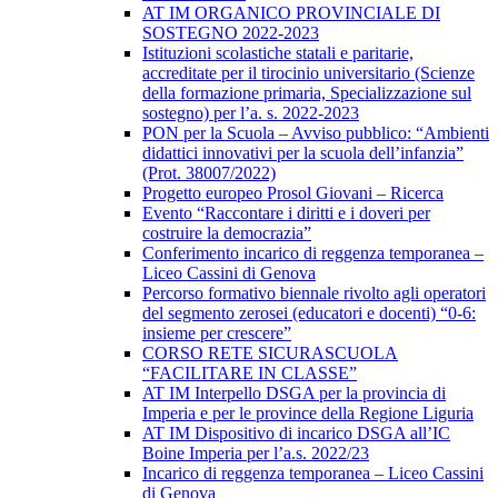
AT IM ORGANICO PROVINCIALE DI
SOSTEGNO 2022-2023
Istituzioni scolastiche statali e paritarie,
accreditate per il tirocinio universitario (Scienze
della formazione primaria, Specializzazione sul
sostegno) per l’a. s. 2022-2023
PON per la Scuola – Avviso pubblico: “Ambienti
didattici innovativi per la scuola dell’infanzia”
(Prot. 38007/2022)
Progetto europeo Prosol Giovani – Ricerca
Evento “Raccontare i diritti e i doveri per
costruire la democrazia”
Conferimento incarico di reggenza temporanea –
Liceo Cassini di Genova
Percorso formativo biennale rivolto agli operatori
del segmento zerosei (educatori e docenti) “0-6:
insieme per crescere”
CORSO RETE SICURASCUOLA
“FACILITARE IN CLASSE”
AT IM Interpello DSGA per la provincia di
Imperia e per le province della Regione Liguria
AT IM Dispositivo di incarico DSGA all’IC
Boine Imperia per l’a.s. 2022/23
Incarico di reggenza temporanea – Liceo Cassini
di Genova