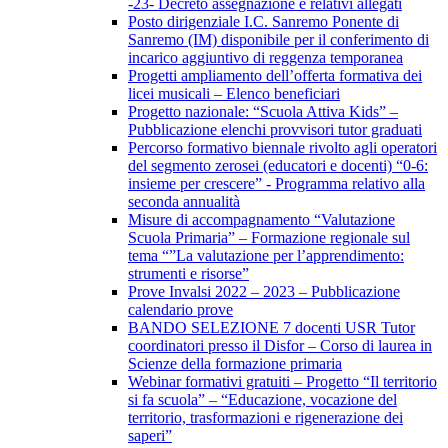
-23- Decreto assegnazione e relativi allegati
Posto dirigenziale I.C. Sanremo Ponente di
Sanremo (IM) disponibile per il conferimento di
incarico aggiuntivo di reggenza temporanea
Progetti ampliamento dell’offerta formativa dei
licei musicali – Elenco beneficiari
Progetto nazionale: “Scuola Attiva Kids” –
Pubblicazione elenchi provvisori tutor graduati
Percorso formativo biennale rivolto agli operatori
del segmento zerosei (educatori e docenti) “0-6:
insieme per crescere” - Programma relativo alla
seconda annualità
Misure di accompagnamento “Valutazione
Scuola Primaria” – Formazione regionale sul
tema “”La valutazione per l’apprendimento:
strumenti e risorse”
Prove Invalsi 2022 – 2023 – Pubblicazione
calendario prove
BANDO SELEZIONE 7 docenti USR Tutor
coordinatori presso il Disfor – Corso di laurea in
Scienze della formazione primaria
Webinar formativi gratuiti – Progetto “Il territorio
si fa scuola” – “Educazione, vocazione del
territorio, trasformazioni e rigenerazione dei
saperi”