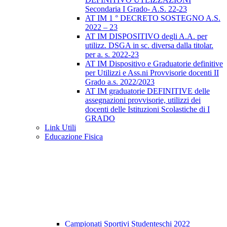
Secondaria I Grado- A.S. 22-23
AT IM 1 ° DECRETO SOSTEGNO A.S.
2022 – 23
AT IM DISPOSITIVO degli A.A. per
utilizz. DSGA in sc. diversa dalla titolar.
per a. s. 2022-23
AT IM Dispositivo e Graduatorie definitive
per Utilizzi e Ass.ni Provvisorie docenti II
Grado a.s. 2022/2023
AT IM graduatorie DEFINITIVE delle
assegnazioni provvisorie, utilizzi dei
docenti delle Istituzioni Scolastiche di I
GRADO
Link Utili
Educazione Fisica
Campionati Sportivi Studenteschi 2022