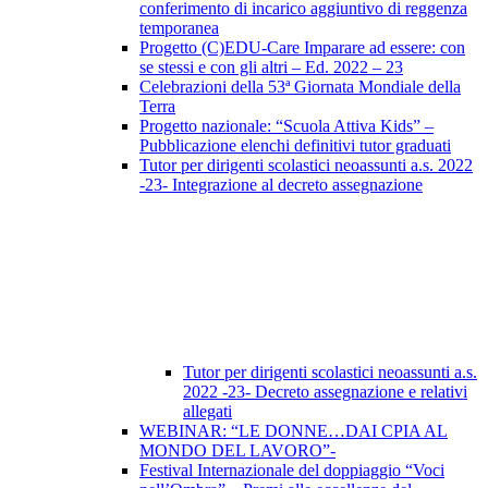
conferimento di incarico aggiuntivo di reggenza
temporanea
Progetto (C)EDU-Care Imparare ad essere: con
se stessi e con gli altri – Ed. 2022 – 23
Celebrazioni della 53ª Giornata Mondiale della
Terra
Progetto nazionale: “Scuola Attiva Kids” –
Pubblicazione elenchi definitivi tutor graduati
Tutor per dirigenti scolastici neoassunti a.s. 2022
-23- Integrazione al decreto assegnazione
Tutor per dirigenti scolastici neoassunti a.s.
2022 -23- Decreto assegnazione e relativi
allegati
WEBINAR: “LE DONNE…DAI CPIA AL
MONDO DEL LAVORO”-
Festival Internazionale del doppiaggio “Voci