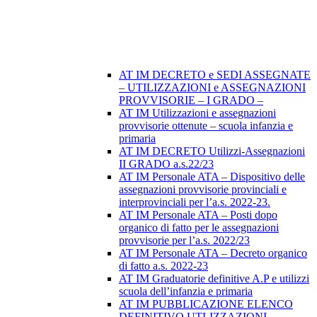
AT IM DECRETO e SEDI ASSEGNATE
– UTILIZZAZIONI e ASSEGNAZIONI
PROVVISORIE – I GRADO –
AT IM Utilizzazioni e assegnazioni
provvisorie ottenute – scuola infanzia e
primaria
AT IM DECRETO Utilizzi-Assegnazioni
II GRADO a.s.22/23
AT IM Personale ATA – Dispositivo delle
assegnazioni provvisorie provinciali e
interprovinciali per l’a.s. 2022-23.
AT IM Personale ATA – Posti dopo
organico di fatto per le assegnazioni
provvisorie per l’a.s. 2022/23
AT IM Personale ATA – Decreto organico
di fatto a.s. 2022-23
AT IM Graduatorie definitive A.P e utilizzi
scuola dell’infanzia e primaria
AT IM PUBBLICAZIONE ELENCO
DEFINITIVO UTLIZZAZIONI