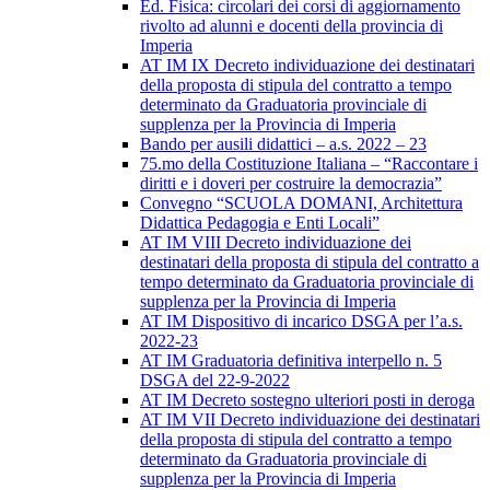
Ed. Fisica: circolari dei corsi di aggiornamento
rivolto ad alunni e docenti della provincia di
Imperia
AT IM IX Decreto individuazione dei destinatari
della proposta di stipula del contratto a tempo
determinato da Graduatoria provinciale di
supplenza per la Provincia di Imperia
Bando per ausili didattici – a.s. 2022 – 23
75.mo della Costituzione Italiana – “Raccontare i
diritti e i doveri per costruire la democrazia”
Convegno “SCUOLA DOMANI, Architettura
Didattica Pedagogia e Enti Locali”
AT IM VIII Decreto individuazione dei
destinatari della proposta di stipula del contratto a
tempo determinato da Graduatoria provinciale di
supplenza per la Provincia di Imperia
AT IM Dispositivo di incarico DSGA per l’a.s.
2022-23
AT IM Graduatoria definitiva interpello n. 5
DSGA del 22-9-2022
AT IM Decreto sostegno ulteriori posti in deroga
AT IM VII Decreto individuazione dei destinatari
della proposta di stipula del contratto a tempo
determinato da Graduatoria provinciale di
supplenza per la Provincia di Imperia