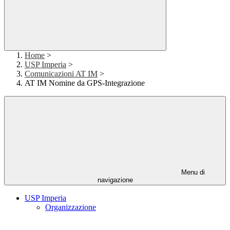
Home
>
USP Imperia
>
Comunicazioni AT IM
>
AT IM Nomine da GPS-Integrazione
Menu di
navigazione
USP Imperia
Organizzazione