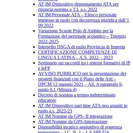
AT IM Dispositivo depennamento ATA per
rinuncia nomina a T.I. a.s. 2022
AT IM Personale ATA – Elenco personale
immesso in ruolo con decorrenza giuridica dall’1
09 2022
Variazione Scuole Polo di Ambito per la
Formazione del personale scolastico – Triennio
2022-2025
Interpello DSGA di ruolo Provincia di Imperia
CERTIFICAZIONE COMPETENZE DI
LINGUA LATINA – A.S. 2022 – 2023
Seminario sui raccordi tra i sistemi formativi di IP
e IeFP
AVVISO PUBBLICO per la presentazione dei
progetti finanziati con il Piano delle Arti –
DPCM 12 maggio 2021 – All. A paragrafo 6,
punto 6.1 (Misura d)
Decreto di nomina a tempo indeterminato
educatore
AT IM Dispositivo part time ATA neo assunti in
ruolo a.s. 2022-23
AT IM Nomine da GPS- II integrazione
AT IM Nomine da GPS-Integrazione
Disponibilità incarico aggiuntivo di reggenza
temporanea – I.C. N. 1 – LA SPEZIA