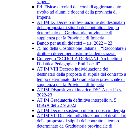
saperi”
Ed. Fisica: circolari dei corsi di aggiornamento
rivolto ad alunni e docenti della provincia di
Imperia
AT IM IX Decreto individuazione dei destinatari
della proposta di stipula del contratto a tempo
determinato da Graduatoria provinciale di
supplenza per la Provincia di Imperia
Bando per ausili didattici – a.s. 2022 – 23
75.mo della Costituzione Italiana – “Raccontare i
diritti e i doveri per costruire la democrazia”
Convegno “SCUOLA DOMANI, Architettura
Didattica Pedagogia e Enti Locali”
AT IM VIII Decreto individuazione dei
destinatari della proposta di stipula del contratto a
tempo determinato da Graduatoria provinciale di
supplenza per la Provincia di Imperia
AT IM Dispositivo di incarico DSGA per l’a.s.
2022-23
AT IM Graduatoria definitiva interpello n. 5
DSGA del 22-9-2022
AT IM Decreto sostegno ulteriori posti in deroga
AT IM VII Decreto individuazione dei destinatari
della proposta di stipula del contratto a tempo
determinato da Graduatoria provinciale di