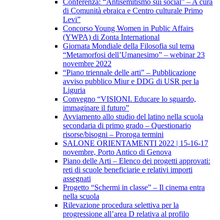
Conferenza: “Antisemitismo sui social” – A cura
di Comunità ebraica e Centro culturale Primo
Levi”
Concorso Young Women in Public Affairs
(YWPA) di Zonta International
Giornata Mondiale della Filosofia sul tema
“Metamorfosi dell’Umanesimo” – webinar 23
novembre 2022
“Piano triennale delle arti” – Pubblicazione
avviso pubblico Miur e DDG di USR per la
Liguria
Convegno “VISIONI. Educare lo sguardo,
immaginare il futuro”
Avviamento allo studio del latino nella scuola
secondaria di primo grado – Questionario
risorse/bisogni – Proroga termini
SALONE ORIENTAMENTI 2022 | 15-16-17
novembre, Porto Antico di Genova
Piano delle Arti – Elenco dei progetti approvati:
reti di scuole beneficiarie e relativi importi
assegnati
Progetto “Schermi in classe” – Il cinema entra
nella scuola
Rilevazione procedura selettiva per la
progressione all’area D relativa al profilo