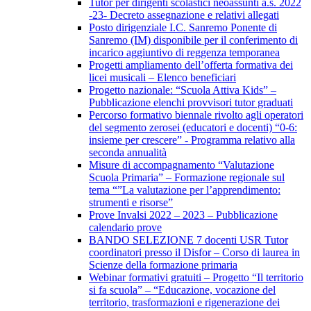
Tutor per dirigenti scolastici neoassunti a.s. 2022
-23- Decreto assegnazione e relativi allegati
Posto dirigenziale I.C. Sanremo Ponente di
Sanremo (IM) disponibile per il conferimento di
incarico aggiuntivo di reggenza temporanea
Progetti ampliamento dell’offerta formativa dei
licei musicali – Elenco beneficiari
Progetto nazionale: “Scuola Attiva Kids” –
Pubblicazione elenchi provvisori tutor graduati
Percorso formativo biennale rivolto agli operatori
del segmento zerosei (educatori e docenti) “0-6:
insieme per crescere” - Programma relativo alla
seconda annualità
Misure di accompagnamento “Valutazione
Scuola Primaria” – Formazione regionale sul
tema “”La valutazione per l’apprendimento:
strumenti e risorse”
Prove Invalsi 2022 – 2023 – Pubblicazione
calendario prove
BANDO SELEZIONE 7 docenti USR Tutor
coordinatori presso il Disfor – Corso di laurea in
Scienze della formazione primaria
Webinar formativi gratuiti – Progetto “Il territorio
si fa scuola” – “Educazione, vocazione del
territorio, trasformazioni e rigenerazione dei