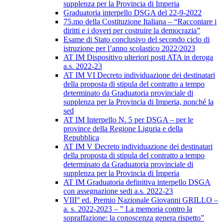
supplenza per la Provincia di Imperia
Graduatoria interpello DSGA del 22-9-2022
75.mo della Costituzione Italiana – “Raccontare i
diritti e i doveri per costruire la democrazia”
Esame di Stato conclusivo del secondo ciclo di
istruzione per l’anno scolastico 2022/2023
AT IM Dispositivo ulteriori posti ATA in deroga
a.s. 2022-23
AT IM VI Decreto individuazione dei destinatari
della proposta di stipula del contratto a tempo
determinato da Graduatoria provinciale di
supplenza per la Provincia di Imperia, nonché la
sed
AT IM Interpello N. 5 per DSGA – per le
province della Regione Liguria e della
Repubblica
AT IM V Decreto individuazione dei destinatari
della proposta di stipula del contratto a tempo
determinato da Graduatoria provinciale di
supplenza per la Provincia di Imperia
AT IM Graduatoria definitiva interpello DSGA
con assegnazione sedi a.s. 2022-23
VIII° ed. Premio Nazionale Giovanni GRILLO –
a. s. 2022-2023 – ” La memoria contro la
sopraffazione: la conoscenza genera rispetto”