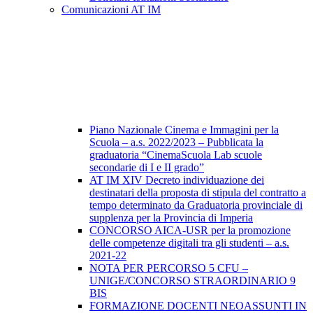
Comunicazioni AT IM
Piano Nazionale Cinema e Immagini per la
Scuola – a.s. 2022/2023 – Pubblicata la
graduatoria “CinemaScuola Lab scuole
secondarie di I e II grado”
AT IM XIV Decreto individuazione dei
destinatari della proposta di stipula del contratto a
tempo determinato da Graduatoria provinciale di
supplenza per la Provincia di Imperia
CONCORSO AICA-USR per la promozione
delle competenze digitali tra gli studenti – a.s.
2021-22
NOTA PER PERCORSO 5 CFU –
UNIGE/CONCORSO STRAORDINARIO 9
BIS
FORMAZIONE DOCENTI NEOASSUNTI IN