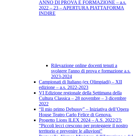
ANNO DI PROVA E FORMAZIONE – a.s.
2022 – 23 – APERTURA PIATTAFORMA
INDIRE
Rilevazione online docenti tenuti a
svolgere l'anno di prova e formazione a.s.
2023-2024
Campionati di Italiano (ex Olimpiadi) – XII
edizione – a.s. 2022-2023
VI Edizione regionale della Settimana della
Cultura Classica – 28 novembre – 3 dicembre
2022
“Il mio primo Debussy” – Iniziativa dell’Opera
House Teatro Carlo Felice di Genova.
Progetto Lions ILEX 2024 – A.S. 2022/23:
“Piccoli lecci crescono per proteggere il nostro
territorio e prevenire le alluvioni”