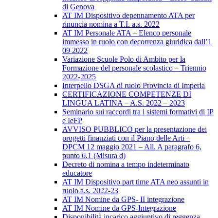
di Genova
AT IM Dispositivo depennamento ATA per
rinuncia nomina a T.I. a.s. 2022
AT IM Personale ATA – Elenco personale
immesso in ruolo con decorrenza giuridica dall’1
09 2022
Variazione Scuole Polo di Ambito per la
Formazione del personale scolastico – Triennio
2022-2025
Interpello DSGA di ruolo Provincia di Imperia
CERTIFICAZIONE COMPETENZE DI
LINGUA LATINA – A.S. 2022 – 2023
Seminario sui raccordi tra i sistemi formativi di IP
e IeFP
AVVISO PUBBLICO per la presentazione dei
progetti finanziati con il Piano delle Arti –
DPCM 12 maggio 2021 – All. A paragrafo 6,
punto 6.1 (Misura d)
Decreto di nomina a tempo indeterminato
educatore
AT IM Dispositivo part time ATA neo assunti in
ruolo a.s. 2022-23
AT IM Nomine da GPS- II integrazione
AT IM Nomine da GPS-Integrazione
Disponibilità incarico aggiuntivo di reggenza