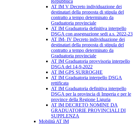
Repubblica
AT IM V Decreto individuazione dei
destinatari della proposta di stipula del
contratto a tempo determinato da
Graduatoria provinciale
AT IM Graduatoria definitiva interpello
DSGA con assegnazione sedi a.s. 2022-23
AT IM- IV Decreto individuazione dei
destinatari della proposta di stipula del
contratto a tempo determinato da
Graduatoria provinciale
AT IM Graduatoria provvisoria interpello
DSGA del 14-9-2022
AT IM GPS SURROGHE
AT IM Graduatoria interpello DSGA
rettificata
AT IM Graduatoria definitiva interpello
DSGA per la provincia di Imperia e per le
province della Regione Liguria
AT IM DECRETO NOMINE DA
GRADUATORIE PROVINCIALI DI
SUPPLENZA
Mobilità AT IM