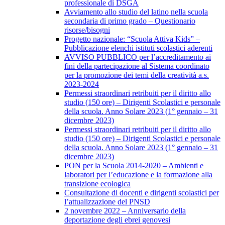
professionale di DSGA
Avviamento allo studio del latino nella scuola
secondaria di primo grado – Questionario
risorse/bisogni
Progetto nazionale: “Scuola Attiva Kids” –
Pubblicazione elenchi istituti scolastici aderenti
AVVISO PUBBLICO per l’accreditamento ai
fini della partecipazione al Sistema coordinato
per la promozione dei temi della creatività a.s.
2023-2024
Permessi straordinari retribuiti per il diritto allo
studio (150 ore) – Dirigenti Scolastici e personale
della scuola. Anno Solare 2023 (1° gennaio – 31
dicembre 2023)
Permessi straordinari retribuiti per il diritto allo
studio (150 ore) – Dirigenti Scolastici e personale
della scuola. Anno Solare 2023 (1° gennaio – 31
dicembre 2023)
PON per la Scuola 2014-2020 – Ambienti e
laboratori per l’educazione e la formazione alla
transizione ecologica
Consultazione di docenti e dirigenti scolastici per
l’attualizzazione del PNSD
2 novembre 2022 – Anniversario della
deportazione degli ebrei genovesi