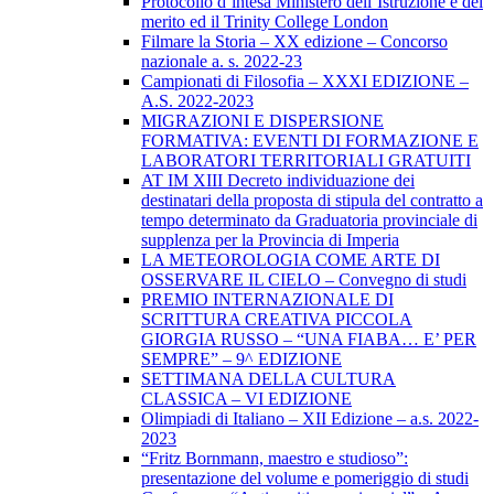
Protocollo d’intesa Ministero dell’Istruzione e del
merito ed il Trinity College London
Filmare la Storia – XX edizione – Concorso
nazionale a. s. 2022-23
Campionati di Filosofia – XXXI EDIZIONE –
A.S. 2022-2023
MIGRAZIONI E DISPERSIONE
FORMATIVA: EVENTI DI FORMAZIONE E
LABORATORI TERRITORIALI GRATUITI
AT IM XIII Decreto individuazione dei
destinatari della proposta di stipula del contratto a
tempo determinato da Graduatoria provinciale di
supplenza per la Provincia di Imperia
LA METEOROLOGIA COME ARTE DI
OSSERVARE IL CIELO – Convegno di studi
PREMIO INTERNAZIONALE DI
SCRITTURA CREATIVA PICCOLA
GIORGIA RUSSO – “UNA FIABA… E’ PER
SEMPRE” – 9^ EDIZIONE
SETTIMANA DELLA CULTURA
CLASSICA – VI EDIZIONE
Olimpiadi di Italiano – XII Edizione – a.s. 2022-
2023
“Fritz Bornmann, maestro e studioso”:
presentazione del volume e pomeriggio di studi