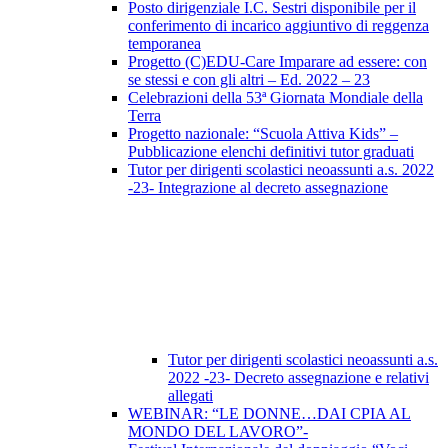
Posto dirigenziale I.C. Sestri disponibile per il
conferimento di incarico aggiuntivo di reggenza
temporanea
Progetto (C)EDU-Care Imparare ad essere: con
se stessi e con gli altri – Ed. 2022 – 23
Celebrazioni della 53ª Giornata Mondiale della
Terra
Progetto nazionale: “Scuola Attiva Kids” –
Pubblicazione elenchi definitivi tutor graduati
Tutor per dirigenti scolastici neoassunti a.s. 2022
-23- Integrazione al decreto assegnazione
Tutor per dirigenti scolastici neoassunti a.s.
2022 -23- Decreto assegnazione e relativi
allegati
WEBINAR: “LE DONNE…DAI CPIA AL
MONDO DEL LAVORO”-