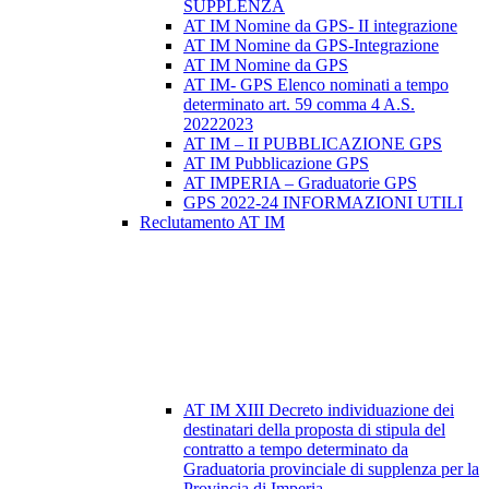
SUPPLENZA
AT IM Nomine da GPS- II integrazione
AT IM Nomine da GPS-Integrazione
AT IM Nomine da GPS
AT IM- GPS Elenco nominati a tempo
determinato art. 59 comma 4 A.S.
20222023
AT IM – II PUBBLICAZIONE GPS
AT IM Pubblicazione GPS
AT IMPERIA – Graduatorie GPS
GPS 2022-24 INFORMAZIONI UTILI
Reclutamento AT IM
AT IM XIII Decreto individuazione dei
destinatari della proposta di stipula del
contratto a tempo determinato da
Graduatoria provinciale di supplenza per la
Provincia di Imperia