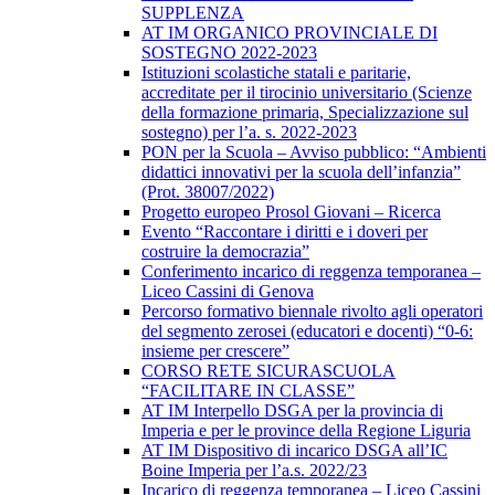
SUPPLENZA
AT IM ORGANICO PROVINCIALE DI
SOSTEGNO 2022-2023
Istituzioni scolastiche statali e paritarie,
accreditate per il tirocinio universitario (Scienze
della formazione primaria, Specializzazione sul
sostegno) per l’a. s. 2022-2023
PON per la Scuola – Avviso pubblico: “Ambienti
didattici innovativi per la scuola dell’infanzia”
(Prot. 38007/2022)
Progetto europeo Prosol Giovani – Ricerca
Evento “Raccontare i diritti e i doveri per
costruire la democrazia”
Conferimento incarico di reggenza temporanea –
Liceo Cassini di Genova
Percorso formativo biennale rivolto agli operatori
del segmento zerosei (educatori e docenti) “0-6:
insieme per crescere”
CORSO RETE SICURASCUOLA
“FACILITARE IN CLASSE”
AT IM Interpello DSGA per la provincia di
Imperia e per le province della Regione Liguria
AT IM Dispositivo di incarico DSGA all’IC
Boine Imperia per l’a.s. 2022/23
Incarico di reggenza temporanea – Liceo Cassini