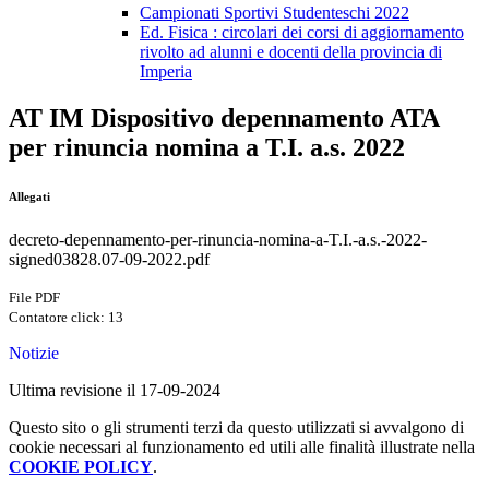
Campionati Sportivi Studenteschi 2022
Ed. Fisica : circolari dei corsi di aggiornamento
rivolto ad alunni e docenti della provincia di
Imperia
AT IM Dispositivo depennamento ATA
per rinuncia nomina a T.I. a.s. 2022
Allegati
decreto-depennamento-per-rinuncia-nomina-a-T.I.-a.s.-2022-
signed03828.07-09-2022.pdf
File PDF
Contatore click: 13
Notizie
Ultima revisione il 17-09-2024
Questo sito o gli strumenti terzi da questo utilizzati si avvalgono di
cookie necessari al funzionamento ed utili alle finalità illustrate nella
COOKIE POLICY
.