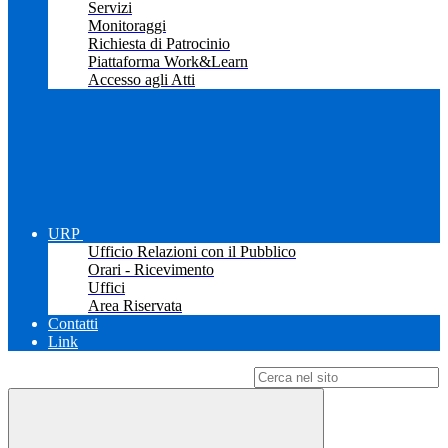
Servizi
Monitoraggi
Richiesta di Patrocinio
Piattaforma Work&Learn
Accesso agli Atti
URP
Ufficio Relazioni con il Pubblico
Orari - Ricevimento
Uffici
Area Riservata
Contatti
Link
Campo di ricerca per le pagine del sito