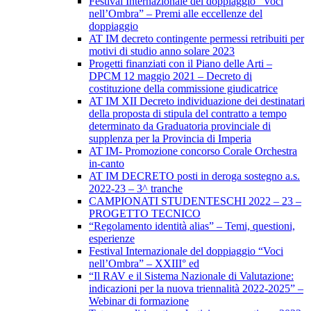
Festival Internazionale del doppiaggio “Voci
nell’Ombra” – Premi alle eccellenze del
doppiaggio
AT IM decreto contingente permessi retribuiti per
motivi di studio anno solare 2023
Progetti finanziati con il Piano delle Arti –
DPCM 12 maggio 2021 – Decreto di
costituzione della commissione giudicatrice
AT IM XII Decreto individuazione dei destinatari
della proposta di stipula del contratto a tempo
determinato da Graduatoria provinciale di
supplenza per la Provincia di Imperia
AT IM- Promozione concorso Corale Orchestra
in-canto
AT IM DECRETO posti in deroga sostegno a.s.
2022-23 – 3^ tranche
CAMPIONATI STUDENTESCHI 2022 – 23 –
PROGETTO TECNICO
“Regolamento identità alias” – Temi, questioni,
esperienze
Festival Internazionale del doppiaggio “Voci
nell’Ombra” – XXIII° ed
“Il RAV e il Sistema Nazionale di Valutazione:
indicazioni per la nuova triennalità 2022-2025” –
Webinar di formazione