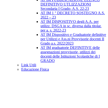
DEFINITIVO UTLIZZAZIONI
Secondaria I Grado- A.S. 22-23
AT IM 1 ° DECRETO SOSTEGNO A.S.
2022 – 23
AT IM DISPOSITIVO degli A.A. per
utilizz. DSGA in sc. diversa dalla titolar.
per a. s. 2022-23
AT IM Dispositivo e Graduatorie definitive
per Utilizzi e Ass.ni Provvisorie docenti II
Grado a.s. 2022/2023
AT IM graduatorie DEFINITIVE delle
assegnazioni provvisorie, utilizzi dei
docenti delle Istituzioni Scolastiche di I
GRADO
Link Utili
Educazione Fisica