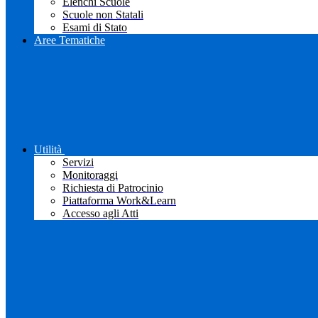
Elenchi Scuole
Scuole non Statali
Esami di Stato
Aree Tematiche
Utilità
Servizi
Monitoraggi
Richiesta di Patrocinio
Piattaforma Work&Learn
Accesso agli Atti