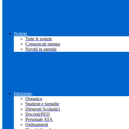
Notizie
Tutte le notizie
Comunicati stampa
Novità in agenda
Istruzione
Organico
Studenti e famiglie
Dirigenti Scolastici
Docenti/PED
Personale ATA
Ordinamenti