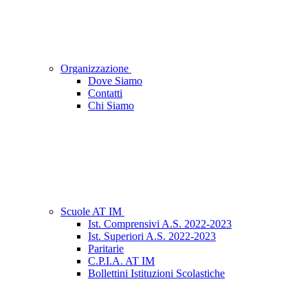
Organizzazione
Dove Siamo
Contatti
Chi Siamo
Scuole AT IM
Ist. Comprensivi A.S. 2022-2023
Ist. Superiori A.S. 2022-2023
Paritarie
C.P.I.A. AT IM
Bollettini Istituzioni Scolastiche