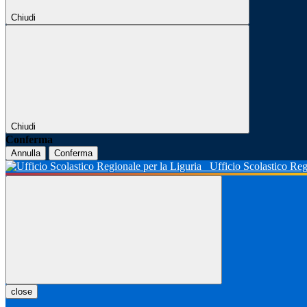
Chiudi
Chiudi
Conferma
Annulla
Conferma
Ufficio Scolastico Reg
close