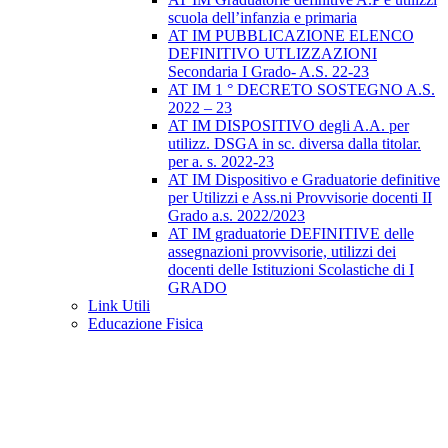
scuola dell’infanzia e primaria
AT IM PUBBLICAZIONE ELENCO
DEFINITIVO UTLIZZAZIONI
Secondaria I Grado- A.S. 22-23
AT IM 1 ° DECRETO SOSTEGNO A.S.
2022 – 23
AT IM DISPOSITIVO degli A.A. per
utilizz. DSGA in sc. diversa dalla titolar.
per a. s. 2022-23
AT IM Dispositivo e Graduatorie definitive
per Utilizzi e Ass.ni Provvisorie docenti II
Grado a.s. 2022/2023
AT IM graduatorie DEFINITIVE delle
assegnazioni provvisorie, utilizzi dei
docenti delle Istituzioni Scolastiche di I
GRADO
Link Utili
Educazione Fisica