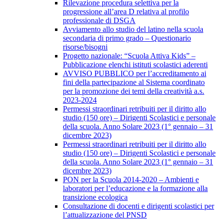
Rilevazione procedura selettiva per la
progressione all’area D relativa al profilo
professionale di DSGA
Avviamento allo studio del latino nella scuola
secondaria di primo grado – Questionario
risorse/bisogni
Progetto nazionale: “Scuola Attiva Kids” –
Pubblicazione elenchi istituti scolastici aderenti
AVVISO PUBBLICO per l’accreditamento ai
fini della partecipazione al Sistema coordinato
per la promozione dei temi della creatività a.s.
2023-2024
Permessi straordinari retribuiti per il diritto allo
studio (150 ore) – Dirigenti Scolastici e personale
della scuola. Anno Solare 2023 (1° gennaio – 31
dicembre 2023)
Permessi straordinari retribuiti per il diritto allo
studio (150 ore) – Dirigenti Scolastici e personale
della scuola. Anno Solare 2023 (1° gennaio – 31
dicembre 2023)
PON per la Scuola 2014-2020 – Ambienti e
laboratori per l’educazione e la formazione alla
transizione ecologica
Consultazione di docenti e dirigenti scolastici per
l’attualizzazione del PNSD