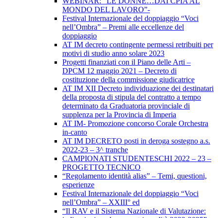
WEBINAR: “LE DONNE…DAI CPIA AL
MONDO DEL LAVORO”-
Festival Internazionale del doppiaggio “Voci
nell’Ombra” – Premi alle eccellenze del
doppiaggio
AT IM decreto contingente permessi retribuiti per
motivi di studio anno solare 2023
Progetti finanziati con il Piano delle Arti –
DPCM 12 maggio 2021 – Decreto di
costituzione della commissione giudicatrice
AT IM XII Decreto individuazione dei destinatari
della proposta di stipula del contratto a tempo
determinato da Graduatoria provinciale di
supplenza per la Provincia di Imperia
AT IM- Promozione concorso Corale Orchestra
in-canto
AT IM DECRETO posti in deroga sostegno a.s.
2022-23 – 3^ tranche
CAMPIONATI STUDENTESCHI 2022 – 23 –
PROGETTO TECNICO
“Regolamento identità alias” – Temi, questioni,
esperienze
Festival Internazionale del doppiaggio “Voci
nell’Ombra” – XXIII° ed
“Il RAV e il Sistema Nazionale di Valutazione: