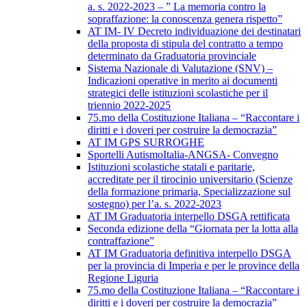
a. s. 2022-2023 – ” La memoria contro la
sopraffazione: la conoscenza genera rispetto”
AT IM- IV Decreto individuazione dei destinatari
della proposta di stipula del contratto a tempo
determinato da Graduatoria provinciale
Sistema Nazionale di Valutazione (SNV) –
Indicazioni operative in merito ai documenti
strategici delle istituzioni scolastiche per il
triennio 2022-2025
75.mo della Costituzione Italiana – “Raccontare i
diritti e i doveri per costruire la democrazia”
AT IM GPS SURROGHE
Sportelli AutismoItalia-ANGSA- Convegno
Istituzioni scolastiche statali e paritarie,
accreditate per il tirocinio universitario (Scienze
della formazione primaria, Specializzazione sul
sostegno) per l’a. s. 2022-2023
AT IM Graduatoria interpello DSGA rettificata
Seconda edizione della “Giornata per la lotta alla
contraffazione”
AT IM Graduatoria definitiva interpello DSGA
per la provincia di Imperia e per le province della
Regione Liguria
75.mo della Costituzione Italiana – “Raccontare i
diritti e i doveri per costruire la democrazia”