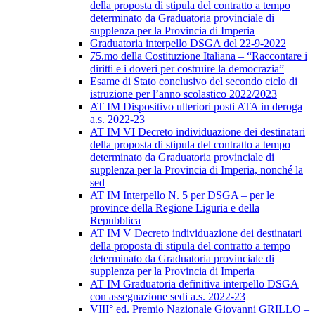
della proposta di stipula del contratto a tempo
determinato da Graduatoria provinciale di
supplenza per la Provincia di Imperia
Graduatoria interpello DSGA del 22-9-2022
75.mo della Costituzione Italiana – “Raccontare i
diritti e i doveri per costruire la democrazia”
Esame di Stato conclusivo del secondo ciclo di
istruzione per l’anno scolastico 2022/2023
AT IM Dispositivo ulteriori posti ATA in deroga
a.s. 2022-23
AT IM VI Decreto individuazione dei destinatari
della proposta di stipula del contratto a tempo
determinato da Graduatoria provinciale di
supplenza per la Provincia di Imperia, nonché la
sed
AT IM Interpello N. 5 per DSGA – per le
province della Regione Liguria e della
Repubblica
AT IM V Decreto individuazione dei destinatari
della proposta di stipula del contratto a tempo
determinato da Graduatoria provinciale di
supplenza per la Provincia di Imperia
AT IM Graduatoria definitiva interpello DSGA
con assegnazione sedi a.s. 2022-23
VIII° ed. Premio Nazionale Giovanni GRILLO –