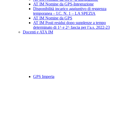
AT IM Nomine da GPS-Integrazione
Disponibilità incarico aggiuntivo di reggenza
temporanea – I.C. N. 1 – LA SPEZIA
AT IM Nomine da GPS
AT IM Posti residui dopo supplenze a tempo
determinato di 1^ e 2^ fascia per l’a.s. 2022-23
Docenti e ATA IM
GPS Imperia