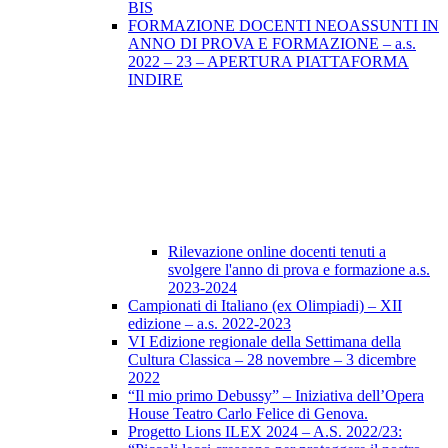
BIS
FORMAZIONE DOCENTI NEOASSUNTI IN
ANNO DI PROVA E FORMAZIONE – a.s.
2022 – 23 – APERTURA PIATTAFORMA
INDIRE
Rilevazione online docenti tenuti a
svolgere l'anno di prova e formazione a.s.
2023-2024
Campionati di Italiano (ex Olimpiadi) – XII
edizione – a.s. 2022-2023
VI Edizione regionale della Settimana della
Cultura Classica – 28 novembre – 3 dicembre
2022
“Il mio primo Debussy” – Iniziativa dell’Opera
House Teatro Carlo Felice di Genova.
Progetto Lions ILEX 2024 – A.S. 2022/23: