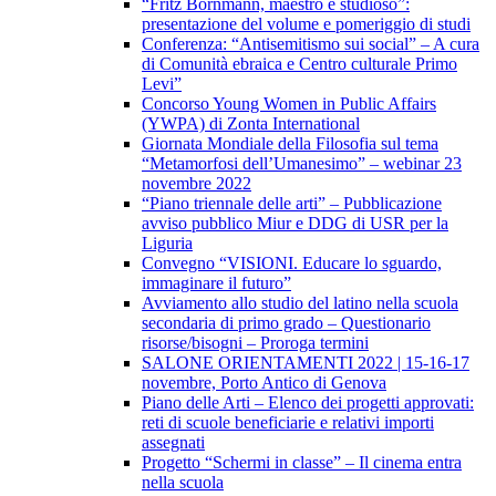
“Fritz Bornmann, maestro e studioso”:
presentazione del volume e pomeriggio di studi
Conferenza: “Antisemitismo sui social” – A cura
di Comunità ebraica e Centro culturale Primo
Levi”
Concorso Young Women in Public Affairs
(YWPA) di Zonta International
Giornata Mondiale della Filosofia sul tema
“Metamorfosi dell’Umanesimo” – webinar 23
novembre 2022
“Piano triennale delle arti” – Pubblicazione
avviso pubblico Miur e DDG di USR per la
Liguria
Convegno “VISIONI. Educare lo sguardo,
immaginare il futuro”
Avviamento allo studio del latino nella scuola
secondaria di primo grado – Questionario
risorse/bisogni – Proroga termini
SALONE ORIENTAMENTI 2022 | 15-16-17
novembre, Porto Antico di Genova
Piano delle Arti – Elenco dei progetti approvati:
reti di scuole beneficiarie e relativi importi
assegnati
Progetto “Schermi in classe” – Il cinema entra
nella scuola