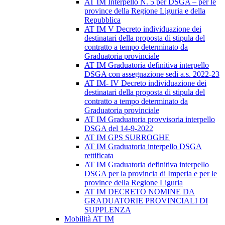
AT IM Interpello N. 5 per DSGA – per le
province della Regione Liguria e della
Repubblica
AT IM V Decreto individuazione dei
destinatari della proposta di stipula del
contratto a tempo determinato da
Graduatoria provinciale
AT IM Graduatoria definitiva interpello
DSGA con assegnazione sedi a.s. 2022-23
AT IM- IV Decreto individuazione dei
destinatari della proposta di stipula del
contratto a tempo determinato da
Graduatoria provinciale
AT IM Graduatoria provvisoria interpello
DSGA del 14-9-2022
AT IM GPS SURROGHE
AT IM Graduatoria interpello DSGA
rettificata
AT IM Graduatoria definitiva interpello
DSGA per la provincia di Imperia e per le
province della Regione Liguria
AT IM DECRETO NOMINE DA
GRADUATORIE PROVINCIALI DI
SUPPLENZA
Mobilità AT IM