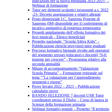
indicazioni per la nuova triennalità 2022-2025” –
Webinar di formazione
Tutor per dirigenti scolastici neoassunti a.s. 2022
-23- Decreto assegnazione e relativi allegati
Posto dirigenziale I.C. Sanremo Ponente di
Sanremo (IM) disponibile per il conferimento di
incarico aggiuntivo di reggenza temporanea
Progetti ampliamento dell’offerta formativa dei
licei musicali – Elenco beneficiari
Progetto nazionale: “Scuola Attiva Kids” –
Pubblicazione elenchi provvisori tutor graduati
Percorso formativo biennale rivolto agli operatori
del segmento zerosei (educatori e docenti) “0-6:
insieme per crescere” - Programma relativo alla
seconda annualità
Misure di accompagnamento “Valutazione
Scuola Primaria” – Formazione regionale sul
tema “”La valutazione per l’apprendimento:
strumenti e risorse”
Prove Invalsi 2022 – 2023 – Pubblicazione
calendario prove
BANDO SELEZIONE 7 docenti USR Tutor
coordinatori presso il Disfor – Corso di laurea in
Scienze della formazione primaria
Webinar formativi gratuiti – Progetto “Il territorio