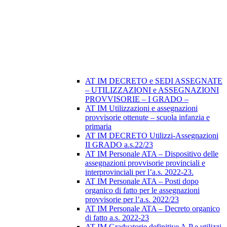
AT IM DECRETO e SEDI ASSEGNATE
– UTILIZZAZIONI e ASSEGNAZIONI
PROVVISORIE – I GRADO –
AT IM Utilizzazioni e assegnazioni
provvisorie ottenute – scuola infanzia e
primaria
AT IM DECRETO Utilizzi-Assegnazioni
II GRADO a.s.22/23
AT IM Personale ATA – Dispositivo delle
assegnazioni provvisorie provinciali e
interprovinciali per l’a.s. 2022-23.
AT IM Personale ATA – Posti dopo
organico di fatto per le assegnazioni
provvisorie per l’a.s. 2022/23
AT IM Personale ATA – Decreto organico
di fatto a.s. 2022-23
AT IM Graduatorie definitive A.P e utilizzi