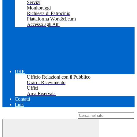
Servizi
Monitoraggi
Richiesta di Patrocinio
Piattaforma Work&Learn
Accesso agli Atti
URP
Ufficio Relazioni con il Pubblico
Orari - Ricevimento
Uffici
Area Riservata
Contatti
Link
Campo di ricerca per le pagine del sito