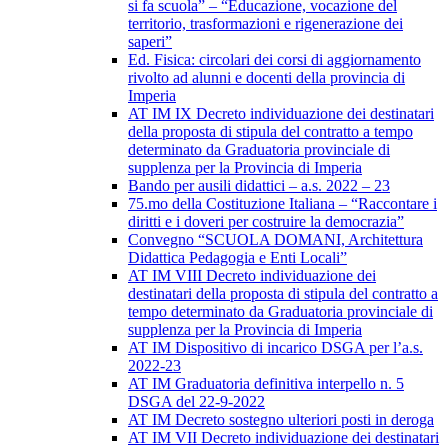
si fa scuola” – “Educazione, vocazione del
territorio, trasformazioni e rigenerazione dei
saperi”
Ed. Fisica: circolari dei corsi di aggiornamento
rivolto ad alunni e docenti della provincia di
Imperia
AT IM IX Decreto individuazione dei destinatari
della proposta di stipula del contratto a tempo
determinato da Graduatoria provinciale di
supplenza per la Provincia di Imperia
Bando per ausili didattici – a.s. 2022 – 23
75.mo della Costituzione Italiana – “Raccontare i
diritti e i doveri per costruire la democrazia”
Convegno “SCUOLA DOMANI, Architettura
Didattica Pedagogia e Enti Locali”
AT IM VIII Decreto individuazione dei
destinatari della proposta di stipula del contratto a
tempo determinato da Graduatoria provinciale di
supplenza per la Provincia di Imperia
AT IM Dispositivo di incarico DSGA per l’a.s.
2022-23
AT IM Graduatoria definitiva interpello n. 5
DSGA del 22-9-2022
AT IM Decreto sostegno ulteriori posti in deroga
AT IM VII Decreto individuazione dei destinatari