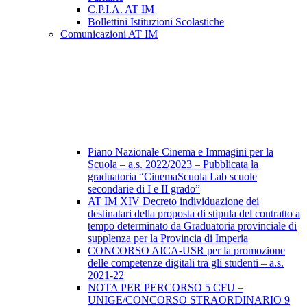
C.P.I.A. AT IM
Bollettini Istituzioni Scolastiche
Comunicazioni AT IM
Piano Nazionale Cinema e Immagini per la
Scuola – a.s. 2022/2023 – Pubblicata la
graduatoria “CinemaScuola Lab scuole
secondarie di I e II grado”
AT IM XIV Decreto individuazione dei
destinatari della proposta di stipula del contratto a
tempo determinato da Graduatoria provinciale di
supplenza per la Provincia di Imperia
CONCORSO AICA-USR per la promozione
delle competenze digitali tra gli studenti – a.s.
2021-22
NOTA PER PERCORSO 5 CFU –
UNIGE/CONCORSO STRAORDINARIO 9