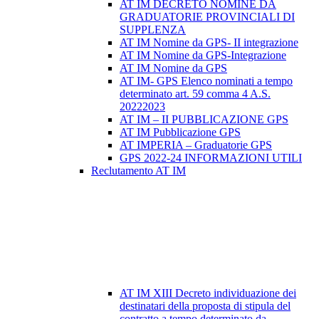
AT IM DECRETO NOMINE DA
GRADUATORIE PROVINCIALI DI
SUPPLENZA
AT IM Nomine da GPS- II integrazione
AT IM Nomine da GPS-Integrazione
AT IM Nomine da GPS
AT IM- GPS Elenco nominati a tempo
determinato art. 59 comma 4 A.S.
20222023
AT IM – II PUBBLICAZIONE GPS
AT IM Pubblicazione GPS
AT IMPERIA – Graduatorie GPS
GPS 2022-24 INFORMAZIONI UTILI
Reclutamento AT IM
AT IM XIII Decreto individuazione dei
destinatari della proposta di stipula del
contratto a tempo determinato da