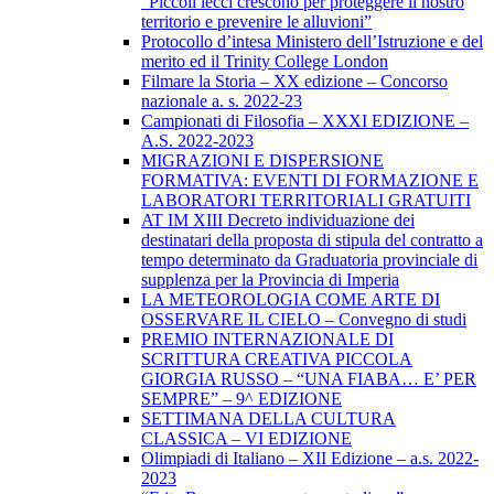
“Piccoli lecci crescono per proteggere il nostro
territorio e prevenire le alluvioni”
Protocollo d’intesa Ministero dell’Istruzione e del
merito ed il Trinity College London
Filmare la Storia – XX edizione – Concorso
nazionale a. s. 2022-23
Campionati di Filosofia – XXXI EDIZIONE –
A.S. 2022-2023
MIGRAZIONI E DISPERSIONE
FORMATIVA: EVENTI DI FORMAZIONE E
LABORATORI TERRITORIALI GRATUITI
AT IM XIII Decreto individuazione dei
destinatari della proposta di stipula del contratto a
tempo determinato da Graduatoria provinciale di
supplenza per la Provincia di Imperia
LA METEOROLOGIA COME ARTE DI
OSSERVARE IL CIELO – Convegno di studi
PREMIO INTERNAZIONALE DI
SCRITTURA CREATIVA PICCOLA
GIORGIA RUSSO – “UNA FIABA… E’ PER
SEMPRE” – 9^ EDIZIONE
SETTIMANA DELLA CULTURA
CLASSICA – VI EDIZIONE
Olimpiadi di Italiano – XII Edizione – a.s. 2022-
2023