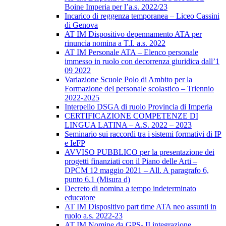
Boine Imperia per l’a.s. 2022/23
Incarico di reggenza temporanea – Liceo Cassini
di Genova
AT IM Dispositivo depennamento ATA per
rinuncia nomina a T.I. a.s. 2022
AT IM Personale ATA – Elenco personale
immesso in ruolo con decorrenza giuridica dall’1
09 2022
Variazione Scuole Polo di Ambito per la
Formazione del personale scolastico – Triennio
2022-2025
Interpello DSGA di ruolo Provincia di Imperia
CERTIFICAZIONE COMPETENZE DI
LINGUA LATINA – A.S. 2022 – 2023
Seminario sui raccordi tra i sistemi formativi di IP
e IeFP
AVVISO PUBBLICO per la presentazione dei
progetti finanziati con il Piano delle Arti –
DPCM 12 maggio 2021 – All. A paragrafo 6,
punto 6.1 (Misura d)
Decreto di nomina a tempo indeterminato
educatore
AT IM Dispositivo part time ATA neo assunti in
ruolo a.s. 2022-23
AT IM Nomine da GPS- II integrazione