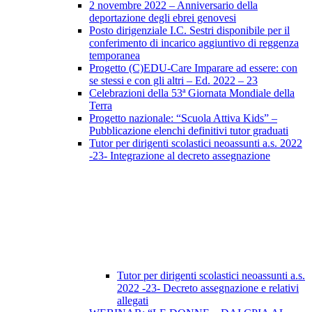
2 novembre 2022 – Anniversario della
deportazione degli ebrei genovesi
Posto dirigenziale I.C. Sestri disponibile per il
conferimento di incarico aggiuntivo di reggenza
temporanea
Progetto (C)EDU-Care Imparare ad essere: con
se stessi e con gli altri – Ed. 2022 – 23
Celebrazioni della 53ª Giornata Mondiale della
Terra
Progetto nazionale: “Scuola Attiva Kids” –
Pubblicazione elenchi definitivi tutor graduati
Tutor per dirigenti scolastici neoassunti a.s. 2022
-23- Integrazione al decreto assegnazione
Tutor per dirigenti scolastici neoassunti a.s.
2022 -23- Decreto assegnazione e relativi
allegati