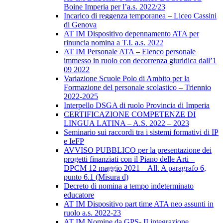
Boine Imperia per l’a.s. 2022/23
Incarico di reggenza temporanea – Liceo Cassini
di Genova
AT IM Dispositivo depennamento ATA per
rinuncia nomina a T.I. a.s. 2022
AT IM Personale ATA – Elenco personale
immesso in ruolo con decorrenza giuridica dall’1
09 2022
Variazione Scuole Polo di Ambito per la
Formazione del personale scolastico – Triennio
2022-2025
Interpello DSGA di ruolo Provincia di Imperia
CERTIFICAZIONE COMPETENZE DI
LINGUA LATINA – A.S. 2022 – 2023
Seminario sui raccordi tra i sistemi formativi di IP
e IeFP
AVVISO PUBBLICO per la presentazione dei
progetti finanziati con il Piano delle Arti –
DPCM 12 maggio 2021 – All. A paragrafo 6,
punto 6.1 (Misura d)
Decreto di nomina a tempo indeterminato
educatore
AT IM Dispositivo part time ATA neo assunti in
ruolo a.s. 2022-23
AT IM Nomine da GPS- II integrazione