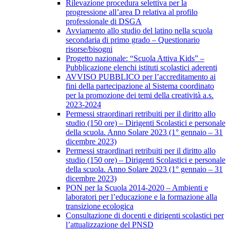
Rilevazione procedura selettiva per la
progressione all’area D relativa al profilo
professionale di DSGA
Avviamento allo studio del latino nella scuola
secondaria di primo grado – Questionario
risorse/bisogni
Progetto nazionale: “Scuola Attiva Kids” –
Pubblicazione elenchi istituti scolastici aderenti
AVVISO PUBBLICO per l’accreditamento ai
fini della partecipazione al Sistema coordinato
per la promozione dei temi della creatività a.s.
2023-2024
Permessi straordinari retribuiti per il diritto allo
studio (150 ore) – Dirigenti Scolastici e personale
della scuola. Anno Solare 2023 (1° gennaio – 31
dicembre 2023)
Permessi straordinari retribuiti per il diritto allo
studio (150 ore) – Dirigenti Scolastici e personale
della scuola. Anno Solare 2023 (1° gennaio – 31
dicembre 2023)
PON per la Scuola 2014-2020 – Ambienti e
laboratori per l’educazione e la formazione alla
transizione ecologica
Consultazione di docenti e dirigenti scolastici per
l’attualizzazione del PNSD