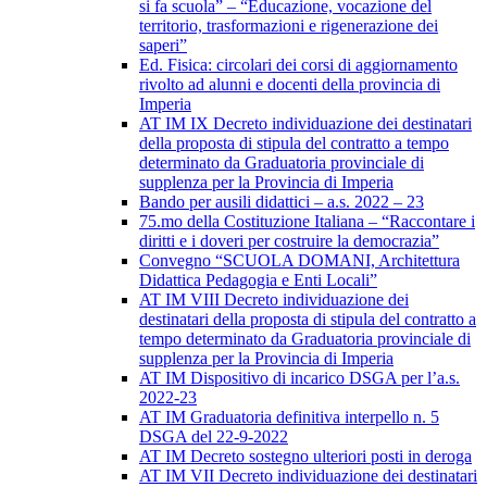
si fa scuola” – “Educazione, vocazione del
territorio, trasformazioni e rigenerazione dei
saperi”
Ed. Fisica: circolari dei corsi di aggiornamento
rivolto ad alunni e docenti della provincia di
Imperia
AT IM IX Decreto individuazione dei destinatari
della proposta di stipula del contratto a tempo
determinato da Graduatoria provinciale di
supplenza per la Provincia di Imperia
Bando per ausili didattici – a.s. 2022 – 23
75.mo della Costituzione Italiana – “Raccontare i
diritti e i doveri per costruire la democrazia”
Convegno “SCUOLA DOMANI, Architettura
Didattica Pedagogia e Enti Locali”
AT IM VIII Decreto individuazione dei
destinatari della proposta di stipula del contratto a
tempo determinato da Graduatoria provinciale di
supplenza per la Provincia di Imperia
AT IM Dispositivo di incarico DSGA per l’a.s.
2022-23
AT IM Graduatoria definitiva interpello n. 5
DSGA del 22-9-2022
AT IM Decreto sostegno ulteriori posti in deroga
AT IM VII Decreto individuazione dei destinatari