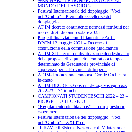
WEBINAR: “LE DONNE…DAI CPIA AL
MONDO DEL LAVORO”-
Festival Internazionale del doppiaggio “Voci
nell’Ombra” – Premi alle eccellenze del
doppiaggio
AT IM decreto contingente permessi retribuiti per
motivi di studio anno solare 2023
Progetti finanziati con il Piano delle Arti –
DPCM 12 maggio 2021 – Decreto di
costituzione della commissione giudicatrice
AT IM XII Decreto individuazione dei destinatari
della proposta di stipula del contratto a tempo
determinato da Graduatoria provinciale di
supplenza per la Provincia di Imperia
AT IM- Promozione concorso Corale Orchestra
in-canto
AT IM DECRETO posti in deroga sostegno a.s.
2022-23 – 3^ tranche
CAMPIONATI STUDENTESCHI 2022 – 23 –
PROGETTO TECNICO
“Regolamento identità alias” – Temi, questioni,
esperienze
Festival Internazionale del doppiaggio “Voci
nell’Ombra” – XXIII° ed
“Il RAV e il Sistema Nazionale di Valutazione: