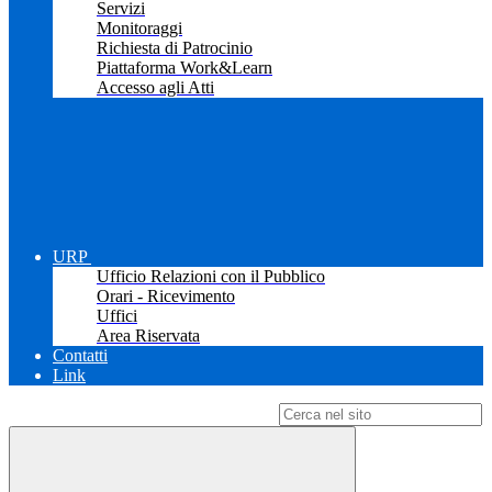
Servizi
Monitoraggi
Richiesta di Patrocinio
Piattaforma Work&Learn
Accesso agli Atti
URP
Ufficio Relazioni con il Pubblico
Orari - Ricevimento
Uffici
Area Riservata
Contatti
Link
Campo di ricerca per le pagine del sito