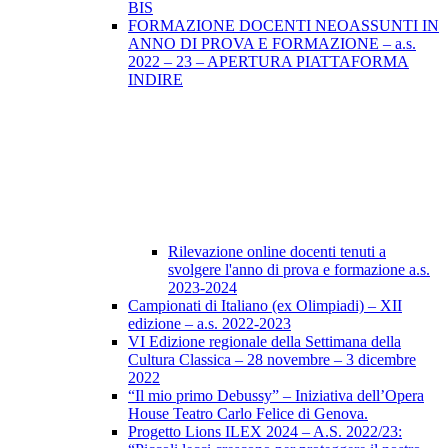
BIS
FORMAZIONE DOCENTI NEOASSUNTI IN
ANNO DI PROVA E FORMAZIONE – a.s.
2022 – 23 – APERTURA PIATTAFORMA
INDIRE
Rilevazione online docenti tenuti a
svolgere l'anno di prova e formazione a.s.
2023-2024
Campionati di Italiano (ex Olimpiadi) – XII
edizione – a.s. 2022-2023
VI Edizione regionale della Settimana della
Cultura Classica – 28 novembre – 3 dicembre
2022
“Il mio primo Debussy” – Iniziativa dell’Opera
House Teatro Carlo Felice di Genova.
Progetto Lions ILEX 2024 – A.S. 2022/23: