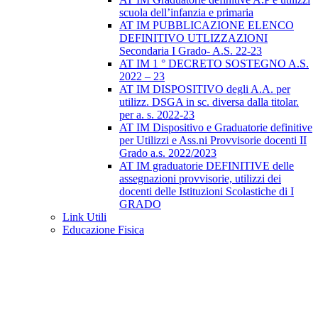
scuola dell’infanzia e primaria
AT IM PUBBLICAZIONE ELENCO
DEFINITIVO UTLIZZAZIONI
Secondaria I Grado- A.S. 22-23
AT IM 1 ° DECRETO SOSTEGNO A.S.
2022 – 23
AT IM DISPOSITIVO degli A.A. per
utilizz. DSGA in sc. diversa dalla titolar.
per a. s. 2022-23
AT IM Dispositivo e Graduatorie definitive
per Utilizzi e Ass.ni Provvisorie docenti II
Grado a.s. 2022/2023
AT IM graduatorie DEFINITIVE delle
assegnazioni provvisorie, utilizzi dei
docenti delle Istituzioni Scolastiche di I
GRADO
Link Utili
Educazione Fisica