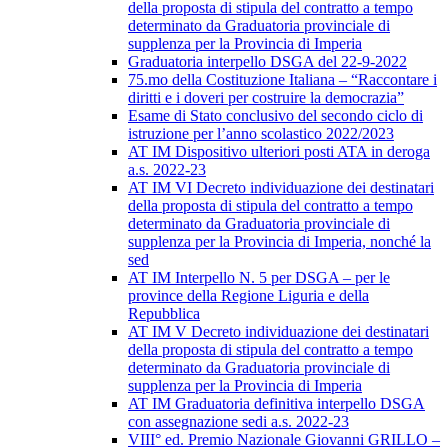
della proposta di stipula del contratto a tempo
determinato da Graduatoria provinciale di
supplenza per la Provincia di Imperia
Graduatoria interpello DSGA del 22-9-2022
75.mo della Costituzione Italiana – “Raccontare i
diritti e i doveri per costruire la democrazia”
Esame di Stato conclusivo del secondo ciclo di
istruzione per l’anno scolastico 2022/2023
AT IM Dispositivo ulteriori posti ATA in deroga
a.s. 2022-23
AT IM VI Decreto individuazione dei destinatari
della proposta di stipula del contratto a tempo
determinato da Graduatoria provinciale di
supplenza per la Provincia di Imperia, nonché la
sed
AT IM Interpello N. 5 per DSGA – per le
province della Regione Liguria e della
Repubblica
AT IM V Decreto individuazione dei destinatari
della proposta di stipula del contratto a tempo
determinato da Graduatoria provinciale di
supplenza per la Provincia di Imperia
AT IM Graduatoria definitiva interpello DSGA
con assegnazione sedi a.s. 2022-23
VIII° ed. Premio Nazionale Giovanni GRILLO –