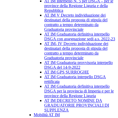
AT IM Interpello N. 5 per DSGA – per le
province della Regione Liguria e della
Repubblica
AT IM V Decreto individuazione dei
destinatari della proposta di stipula del
contratto a tempo determinato da
Graduatoria provinciale
AT IM Graduatoria definitiva interpello
DSGA con assegnazione sedi a.s. 2022-23
AT IM- IV Decreto individuazione dei
destinatari della proposta di stipula del
contratto a tempo determinato da
Graduatoria provinciale
AT IM Graduatoria provvisoria interpello
DSGA del 14-9-2022
AT IM GPS SURROGHE
AT IM Graduatoria interpello DSGA
rettificata
AT IM Graduatoria definitiva interpello
DSGA per la provincia di Imperia e per le
province della Regione Liguria
AT IM DECRETO NOMINE DA
GRADUATORIE PROVINCIALI DI
SUPPLENZA
Mobilità AT IM