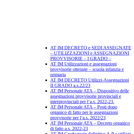
AT IM DECRETO e SEDI ASSEGNATE
– UTILIZZAZIONI e ASSEGNAZIONI
PROVVISORIE – I GRADO –
AT IM Utilizzazioni e assegnazioni
provvisorie ottenute – scuola infanzia e
primaria
AT IM DECRETO Utilizzi-Assegnazioni
II GRADO a.s.22/23
AT IM Personale ATA – Dispositivo delle
assegnazioni provvisorie provinciali e
interprovinciali per l’a.s. 2022-23.
AT IM Personale ATA – Posti dopo
organico di fatto per le assegnazioni
provvisorie per l’a.s. 2022/23
AT IM Personale ATA – Decreto organico
di fatto a.s. 2022-23
AT IM Graduatorie definitive A.P e utilizzi