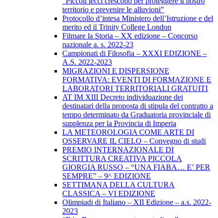
“Piccoli lecci crescono per proteggere il nostro
territorio e prevenire le alluvioni”
Protocollo d’intesa Ministero dell’Istruzione e del
merito ed il Trinity College London
Filmare la Storia – XX edizione – Concorso
nazionale a. s. 2022-23
Campionati di Filosofia – XXXI EDIZIONE –
A.S. 2022-2023
MIGRAZIONI E DISPERSIONE
FORMATIVA: EVENTI DI FORMAZIONE E
LABORATORI TERRITORIALI GRATUITI
AT IM XIII Decreto individuazione dei
destinatari della proposta di stipula del contratto a
tempo determinato da Graduatoria provinciale di
supplenza per la Provincia di Imperia
LA METEOROLOGIA COME ARTE DI
OSSERVARE IL CIELO – Convegno di studi
PREMIO INTERNAZIONALE DI
SCRITTURA CREATIVA PICCOLA
GIORGIA RUSSO – “UNA FIABA… E’ PER
SEMPRE” – 9^ EDIZIONE
SETTIMANA DELLA CULTURA
CLASSICA – VI EDIZIONE
Olimpiadi di Italiano – XII Edizione – a.s. 2022-
2023