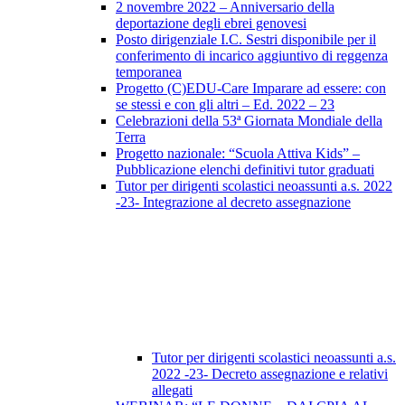
2 novembre 2022 – Anniversario della
deportazione degli ebrei genovesi
Posto dirigenziale I.C. Sestri disponibile per il
conferimento di incarico aggiuntivo di reggenza
temporanea
Progetto (C)EDU-Care Imparare ad essere: con
se stessi e con gli altri – Ed. 2022 – 23
Celebrazioni della 53ª Giornata Mondiale della
Terra
Progetto nazionale: “Scuola Attiva Kids” –
Pubblicazione elenchi definitivi tutor graduati
Tutor per dirigenti scolastici neoassunti a.s. 2022
-23- Integrazione al decreto assegnazione
Tutor per dirigenti scolastici neoassunti a.s.
2022 -23- Decreto assegnazione e relativi
allegati