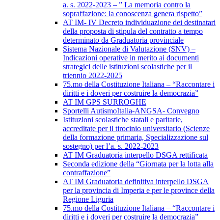
a. s. 2022-2023 – ” La memoria contro la
sopraffazione: la conoscenza genera rispetto”
AT IM- IV Decreto individuazione dei destinatari
della proposta di stipula del contratto a tempo
determinato da Graduatoria provinciale
Sistema Nazionale di Valutazione (SNV) –
Indicazioni operative in merito ai documenti
strategici delle istituzioni scolastiche per il
triennio 2022-2025
75.mo della Costituzione Italiana – “Raccontare i
diritti e i doveri per costruire la democrazia”
AT IM GPS SURROGHE
Sportelli AutismoItalia-ANGSA- Convegno
Istituzioni scolastiche statali e paritarie,
accreditate per il tirocinio universitario (Scienze
della formazione primaria, Specializzazione sul
sostegno) per l’a. s. 2022-2023
AT IM Graduatoria interpello DSGA rettificata
Seconda edizione della “Giornata per la lotta alla
contraffazione”
AT IM Graduatoria definitiva interpello DSGA
per la provincia di Imperia e per le province della
Regione Liguria
75.mo della Costituzione Italiana – “Raccontare i
diritti e i doveri per costruire la democrazia”