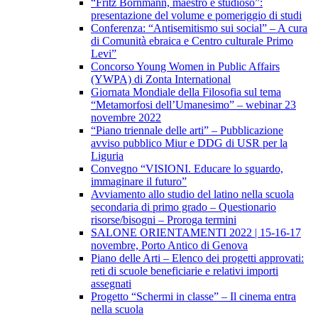
“Fritz Bornmann, maestro e studioso”:
presentazione del volume e pomeriggio di studi
Conferenza: “Antisemitismo sui social” – A cura
di Comunità ebraica e Centro culturale Primo
Levi”
Concorso Young Women in Public Affairs
(YWPA) di Zonta International
Giornata Mondiale della Filosofia sul tema
“Metamorfosi dell’Umanesimo” – webinar 23
novembre 2022
“Piano triennale delle arti” – Pubblicazione
avviso pubblico Miur e DDG di USR per la
Liguria
Convegno “VISIONI. Educare lo sguardo,
immaginare il futuro”
Avviamento allo studio del latino nella scuola
secondaria di primo grado – Questionario
risorse/bisogni – Proroga termini
SALONE ORIENTAMENTI 2022 | 15-16-17
novembre, Porto Antico di Genova
Piano delle Arti – Elenco dei progetti approvati:
reti di scuole beneficiarie e relativi importi
assegnati
Progetto “Schermi in classe” – Il cinema entra
nella scuola