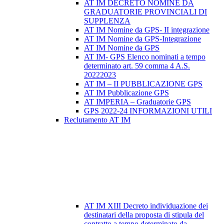
AT IM DECRETO NOMINE DA
GRADUATORIE PROVINCIALI DI
SUPPLENZA
AT IM Nomine da GPS- II integrazione
AT IM Nomine da GPS-Integrazione
AT IM Nomine da GPS
AT IM- GPS Elenco nominati a tempo
determinato art. 59 comma 4 A.S.
20222023
AT IM – II PUBBLICAZIONE GPS
AT IM Pubblicazione GPS
AT IMPERIA – Graduatorie GPS
GPS 2022-24 INFORMAZIONI UTILI
Reclutamento AT IM
AT IM XIII Decreto individuazione dei
destinatari della proposta di stipula del
contratto a tempo determinato da