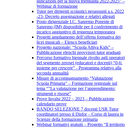
indicazioni per la nuova triennalità 2022-2025” –
Webinar di formazione
Tutor per dirigenti scolastici neoassunti a.s. 2022
-23- Decreto assegnazione e relativi allegati
Posto dirigenziale I.C. Sanremo Ponente di
Sanremo (IM) disponibile per il conferimento di
incarico aggiuntivo di reggenza temporanea
Progetti ampliamento dell’offerta formativa dei
licei musicali – Elenco beneficiari
Progetto nazionale: “Scuola Attiva Kids” –
Pubblicazione elenchi provvisori tutor graduati
Percorso formativo biennale rivolto agli operatori
del segmento zerosei (educatori e docenti) “0-6:
insieme per crescere” - Programma relativo alla
seconda annualità
Misure di accompagnamento “Valutazione
Scuola Primaria” – Formazione regionale sul
tema “”La valutazione per l’apprendimento:
strumenti e risorse”
Prove Invalsi 2022 – 2023 – Pubblicazione
calendario prove
BANDO SELEZIONE 7 docenti USR Tutor
coordinatori presso il Disfor – Corso di laurea in
Scienze della formazione primaria
Webinar formativi gratuiti – Progetto “Il territorio