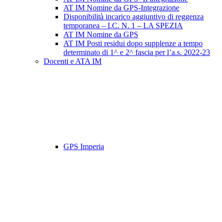
AT IM Nomine da GPS-Integrazione
Disponibilità incarico aggiuntivo di reggenza
temporanea – I.C. N. 1 – LA SPEZIA
AT IM Nomine da GPS
AT IM Posti residui dopo supplenze a tempo
determinato di 1^ e 2^ fascia per l’a.s. 2022-23
Docenti e ATA IM
GPS Imperia