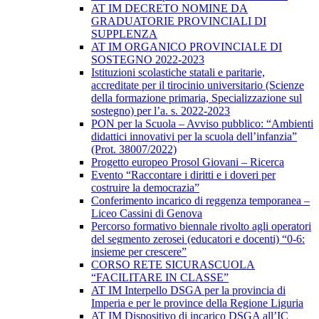
AT IM DECRETO NOMINE DA
GRADUATORIE PROVINCIALI DI
SUPPLENZA
AT IM ORGANICO PROVINCIALE DI
SOSTEGNO 2022-2023
Istituzioni scolastiche statali e paritarie,
accreditate per il tirocinio universitario (Scienze
della formazione primaria, Specializzazione sul
sostegno) per l’a. s. 2022-2023
PON per la Scuola – Avviso pubblico: “Ambienti
didattici innovativi per la scuola dell’infanzia”
(Prot. 38007/2022)
Progetto europeo Prosol Giovani – Ricerca
Evento “Raccontare i diritti e i doveri per
costruire la democrazia”
Conferimento incarico di reggenza temporanea –
Liceo Cassini di Genova
Percorso formativo biennale rivolto agli operatori
del segmento zerosei (educatori e docenti) “0-6:
insieme per crescere”
CORSO RETE SICURASCUOLA
“FACILITARE IN CLASSE”
AT IM Interpello DSGA per la provincia di
Imperia e per le province della Regione Liguria
AT IM Dispositivo di incarico DSGA all’IC