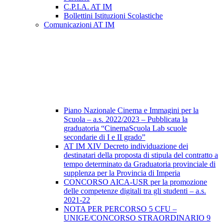
C.P.I.A. AT IM
Bollettini Istituzioni Scolastiche
Comunicazioni AT IM
Piano Nazionale Cinema e Immagini per la
Scuola – a.s. 2022/2023 – Pubblicata la
graduatoria “CinemaScuola Lab scuole
secondarie di I e II grado”
AT IM XIV Decreto individuazione dei
destinatari della proposta di stipula del contratto a
tempo determinato da Graduatoria provinciale di
supplenza per la Provincia di Imperia
CONCORSO AICA-USR per la promozione
delle competenze digitali tra gli studenti – a.s.
2021-22
NOTA PER PERCORSO 5 CFU –
UNIGE/CONCORSO STRAORDINARIO 9