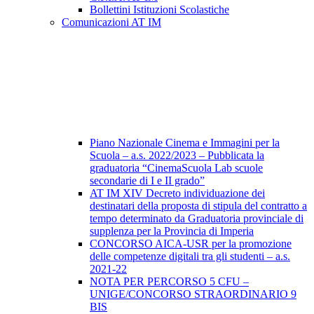
Bollettini Istituzioni Scolastiche
Comunicazioni AT IM
Piano Nazionale Cinema e Immagini per la
Scuola – a.s. 2022/2023 – Pubblicata la
graduatoria “CinemaScuola Lab scuole
secondarie di I e II grado”
AT IM XIV Decreto individuazione dei
destinatari della proposta di stipula del contratto a
tempo determinato da Graduatoria provinciale di
supplenza per la Provincia di Imperia
CONCORSO AICA-USR per la promozione
delle competenze digitali tra gli studenti – a.s.
2021-22
NOTA PER PERCORSO 5 CFU –
UNIGE/CONCORSO STRAORDINARIO 9
BIS