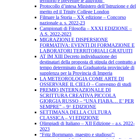
territorio e prevenire le alluvioni”
Protocollo d’intesa Ministero dell’Istruzione e del
merito ed il Trinity College London
Filmare la Storia – XX edizione – Concorso
nazionale a. s. 2022-23
Campionati di Filosofia – XXXI EDIZIONE –
A.S. 2022-2023
MIGRAZIONI E DISPERSIONE
FORMATIVA: EVENTI DI FORMAZIONE E
LABORATORI TERRITORIALI GRATUITI
AT IM XIII Decreto individuazione dei
destinatari della proposta di stipula del contratto a
tempo determinato da Graduatoria provinciale di
supplenza per la Provincia di Imperia
LA METEOROLOGIA COME ARTE DI
OSSERVARE IL CIELO – Convegno di studi
PREMIO INTERNAZIONALE DI
SCRITTURA CREATIVA PICCOLA
GIORGIA RUSSO – “UNA FIABA… E’ PER
SEMPRE” – 9^ EDIZIONE
SETTIMANA DELLA CULTURA
CLASSICA – VI EDIZIONE
Olimpiadi di Italiano – XII Edizione – a.s. 2022-
2023
“Fritz Bornmann, maestro e studioso”: