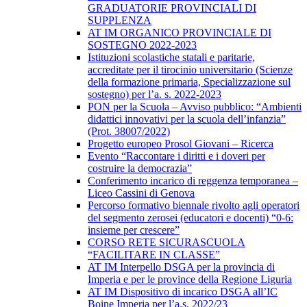
GRADUATORIE PROVINCIALI DI
SUPPLENZA
AT IM ORGANICO PROVINCIALE DI
SOSTEGNO 2022-2023
Istituzioni scolastiche statali e paritarie,
accreditate per il tirocinio universitario (Scienze
della formazione primaria, Specializzazione sul
sostegno) per l’a. s. 2022-2023
PON per la Scuola – Avviso pubblico: “Ambienti
didattici innovativi per la scuola dell’infanzia”
(Prot. 38007/2022)
Progetto europeo Prosol Giovani – Ricerca
Evento “Raccontare i diritti e i doveri per
costruire la democrazia”
Conferimento incarico di reggenza temporanea –
Liceo Cassini di Genova
Percorso formativo biennale rivolto agli operatori
del segmento zerosei (educatori e docenti) “0-6:
insieme per crescere”
CORSO RETE SICURASCUOLA
“FACILITARE IN CLASSE”
AT IM Interpello DSGA per la provincia di
Imperia e per le province della Regione Liguria
AT IM Dispositivo di incarico DSGA all’IC
Boine Imperia per l’a.s. 2022/23