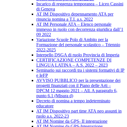
Incarico di reggenza temporanea – Liceo Cassini
di Genova
AT IM Dispositivo depennamento ATA per
rinuncia nomina a T.I. a.s. 2022
AT IM Personale ATA – Elenco personale
immesso in ruolo con decorrenza giuridica dall’1
09 2022
Variazione Scuole Polo di Ambito per la
Formazione del personale scolastico – Triennio
2022-2025
Interpello DSGA di ruolo Provincia di Imperia
CERTIFICAZIONE COMPETENZE DI
LINGUA LATINA – A.S. 2022 – 2023
Seminario sui raccordi tra i sistemi formativi di IP
e IeFP
AVVISO PUBBLICO per la presentazione dei
progetti finanziati con il Piano delle Arti –
DPCM 12 maggio 2021 – All. A paragrafo 6,
punto 6.1 (Misura d)
Decreto di nomina a tempo indeterminato
educatore
AT IM Dispositivo part time ATA neo assunti in
ruolo a.s. 2022-23
AT IM Nomine da GPS- II integrazione
AT IM Nomine da GPS-Integrazione