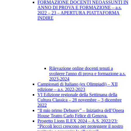
FORMAZIONE DOCENTI NEOASSUNTI IN
ANNO DI PROVA E FORMAZIONE – a.s.
2022 – 23 – APERTURA PIATTAFORMA
INDIRE
Rilevazione online docenti tenuti a
svolgere l'anno di prova e formazione a.s.
2023-2024
Campionati di Italiano (ex Olimpiadi) – XII
edizione – a.s. 2022-2023
VI Edizione regionale della Settimana della
Cultura Classica – 28 novembre – 3 dicembre
2022
“Il mio primo Debussy” – Iniziativa dell’Opera
House Teatro Carlo Felice di Genova.
Progetto Lions ILEX 2024 – A.S. 2022/23:
“Piccoli lecci crescono per proteggere il nostro