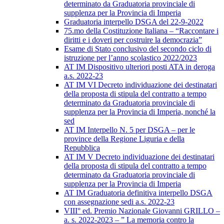
determinato da Graduatoria provinciale di
supplenza per la Provincia di Imperia
Graduatoria interpello DSGA del 22-9-2022
75.mo della Costituzione Italiana – “Raccontare i
diritti e i doveri per costruire la democrazia”
Esame di Stato conclusivo del secondo ciclo di
istruzione per l’anno scolastico 2022/2023
AT IM Dispositivo ulteriori posti ATA in deroga
a.s. 2022-23
AT IM VI Decreto individuazione dei destinatari
della proposta di stipula del contratto a tempo
determinato da Graduatoria provinciale di
supplenza per la Provincia di Imperia, nonché la
sed
AT IM Interpello N. 5 per DSGA – per le
province della Regione Liguria e della
Repubblica
AT IM V Decreto individuazione dei destinatari
della proposta di stipula del contratto a tempo
determinato da Graduatoria provinciale di
supplenza per la Provincia di Imperia
AT IM Graduatoria definitiva interpello DSGA
con assegnazione sedi a.s. 2022-23
VIII° ed. Premio Nazionale Giovanni GRILLO –
a. s. 2022-2023 – ” La memoria contro la