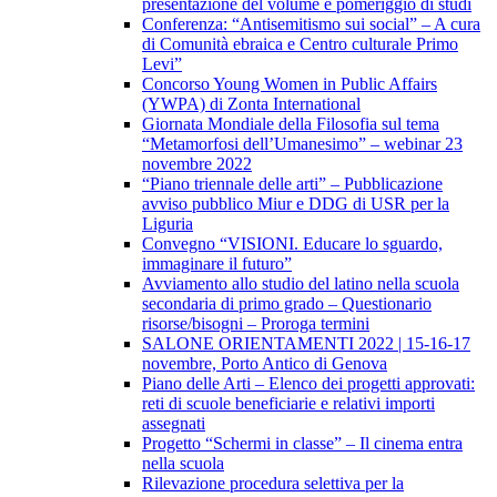
presentazione del volume e pomeriggio di studi
Conferenza: “Antisemitismo sui social” – A cura
di Comunità ebraica e Centro culturale Primo
Levi”
Concorso Young Women in Public Affairs
(YWPA) di Zonta International
Giornata Mondiale della Filosofia sul tema
“Metamorfosi dell’Umanesimo” – webinar 23
novembre 2022
“Piano triennale delle arti” – Pubblicazione
avviso pubblico Miur e DDG di USR per la
Liguria
Convegno “VISIONI. Educare lo sguardo,
immaginare il futuro”
Avviamento allo studio del latino nella scuola
secondaria di primo grado – Questionario
risorse/bisogni – Proroga termini
SALONE ORIENTAMENTI 2022 | 15-16-17
novembre, Porto Antico di Genova
Piano delle Arti – Elenco dei progetti approvati:
reti di scuole beneficiarie e relativi importi
assegnati
Progetto “Schermi in classe” – Il cinema entra
nella scuola
Rilevazione procedura selettiva per la