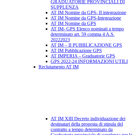
GRADUATORIE PROVINCIALI DI
SUPPLENZA
AT IM Nomine da GPS- II integrazione
AT IM Nomine da GPS-Integrazione
AT IM Nomine da GPS
AT IM- GPS Elenco nominati a tempo
determinato art. 59 comma 4 A.S.
20222023
AT IM – II PUBBLICAZIONE GPS
AT IM Pubblicazione GPS
AT IMPERIA – Graduatorie GPS
GPS 2022-24 INFORMAZIONI UTILI
Reclutamento AT IM
AT IM XIII Decreto individuazione dei
destinatari della proposta di stipula del
contratto a tempo determinato da
Graduatoria provinciale di supplenza per la