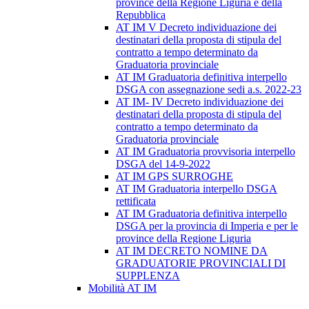
province della Regione Liguria e della
Repubblica
AT IM V Decreto individuazione dei
destinatari della proposta di stipula del
contratto a tempo determinato da
Graduatoria provinciale
AT IM Graduatoria definitiva interpello
DSGA con assegnazione sedi a.s. 2022-23
AT IM- IV Decreto individuazione dei
destinatari della proposta di stipula del
contratto a tempo determinato da
Graduatoria provinciale
AT IM Graduatoria provvisoria interpello
DSGA del 14-9-2022
AT IM GPS SURROGHE
AT IM Graduatoria interpello DSGA
rettificata
AT IM Graduatoria definitiva interpello
DSGA per la provincia di Imperia e per le
province della Regione Liguria
AT IM DECRETO NOMINE DA
GRADUATORIE PROVINCIALI DI
SUPPLENZA
Mobilità AT IM