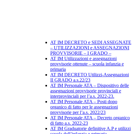
AT IM DECRETO e SEDI ASSEGNATE
– UTILIZZAZIONI e ASSEGNAZIONI
PROVVISORIE – I GRADO –
AT IM Utilizzazioni e assegnazioni
provvisorie ottenute – scuola infanzia e
primaria
AT IM DECRETO Utilizzi-Assegnazioni
II GRADO a.s.22/23
AT IM Personale ATA – Dispositivo delle
assegnazioni provvisorie provinciali e
interprovinciali per l’a.s. 2022-23.
AT IM Personale ATA – Posti dopo
organico di fatto per le assegnazioni
provvisorie per l’a.s. 2022/23
AT IM Personale ATA – Decreto organico
di fatto a.s. 2022-23
AT IM Graduatorie definitive A.P e utilizzi
scuola dell’infanzia e primaria