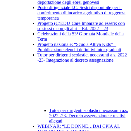
deportazione degli ebrei genovesi
Posto dirigenziale I.C. Sestri disponibile per il
conferimento di incarico aggiuntivo di reggenza
temporanea
Progetto (C)EDU-Care Imparare ad essere: con
se stessi e con gli altri – Ed. 2022 – 23
Celebrazioni della 53ª Giornata Mondiale della
Terra
Progetto nazionale: “Scuola Attiva Kids” –
Pubblicazione elenchi definitivi tutor graduati
Tutor per dirigenti scolastici neoassunti a.s. 2022
-23- Integrazione al decreto assegnazione
Tutor per dirigenti scolastici neoassunti a.s.
2022 -23- Decreto assegnazione e relativi
allegati
WEBINAR: “LE DONNE…DAI CPIA AL