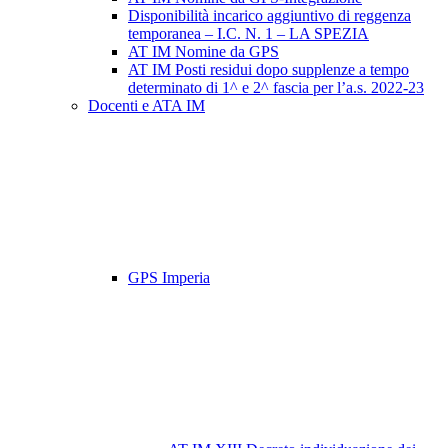
Disponibilità incarico aggiuntivo di reggenza
temporanea – I.C. N. 1 – LA SPEZIA
AT IM Nomine da GPS
AT IM Posti residui dopo supplenze a tempo
determinato di 1^ e 2^ fascia per l’a.s. 2022-23
Docenti e ATA IM
GPS Imperia