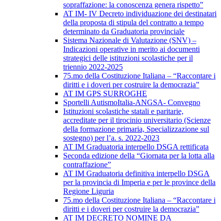
sopraffazione: la conoscenza genera rispetto”
AT IM- IV Decreto individuazione dei destinatari
della proposta di stipula del contratto a tempo
determinato da Graduatoria provinciale
Sistema Nazionale di Valutazione (SNV) –
Indicazioni operative in merito ai documenti
strategici delle istituzioni scolastiche per il
triennio 2022-2025
75.mo della Costituzione Italiana – “Raccontare i
diritti e i doveri per costruire la democrazia”
AT IM GPS SURROGHE
Sportelli AutismoItalia-ANGSA- Convegno
Istituzioni scolastiche statali e paritarie,
accreditate per il tirocinio universitario (Scienze
della formazione primaria, Specializzazione sul
sostegno) per l’a. s. 2022-2023
AT IM Graduatoria interpello DSGA rettificata
Seconda edizione della “Giornata per la lotta alla
contraffazione”
AT IM Graduatoria definitiva interpello DSGA
per la provincia di Imperia e per le province della
Regione Liguria
75.mo della Costituzione Italiana – “Raccontare i
diritti e i doveri per costruire la democrazia”
AT IM DECRETO NOMINE DA