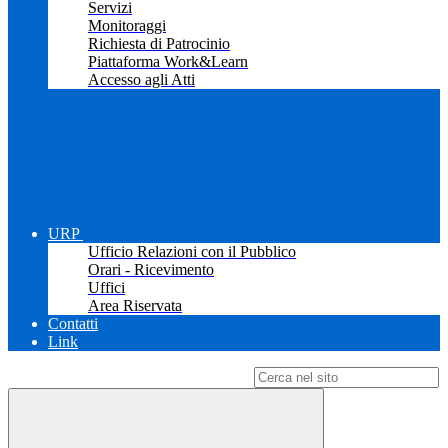
Servizi
Monitoraggi
Richiesta di Patrocinio
Piattaforma Work&Learn
Accesso agli Atti
URP
Ufficio Relazioni con il Pubblico
Orari - Ricevimento
Uffici
Area Riservata
Contatti
Link
Campo di ricerca per le pagine del sito