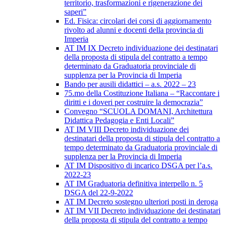
territorio, trasformazioni e rigenerazione dei
saperi”
Ed. Fisica: circolari dei corsi di aggiornamento
rivolto ad alunni e docenti della provincia di
Imperia
AT IM IX Decreto individuazione dei destinatari
della proposta di stipula del contratto a tempo
determinato da Graduatoria provinciale di
supplenza per la Provincia di Imperia
Bando per ausili didattici – a.s. 2022 – 23
75.mo della Costituzione Italiana – “Raccontare i
diritti e i doveri per costruire la democrazia”
Convegno “SCUOLA DOMANI, Architettura
Didattica Pedagogia e Enti Locali”
AT IM VIII Decreto individuazione dei
destinatari della proposta di stipula del contratto a
tempo determinato da Graduatoria provinciale di
supplenza per la Provincia di Imperia
AT IM Dispositivo di incarico DSGA per l’a.s.
2022-23
AT IM Graduatoria definitiva interpello n. 5
DSGA del 22-9-2022
AT IM Decreto sostegno ulteriori posti in deroga
AT IM VII Decreto individuazione dei destinatari
della proposta di stipula del contratto a tempo