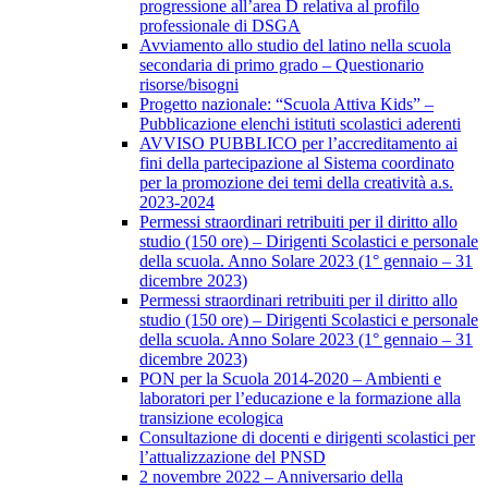
progressione all’area D relativa al profilo
professionale di DSGA
Avviamento allo studio del latino nella scuola
secondaria di primo grado – Questionario
risorse/bisogni
Progetto nazionale: “Scuola Attiva Kids” –
Pubblicazione elenchi istituti scolastici aderenti
AVVISO PUBBLICO per l’accreditamento ai
fini della partecipazione al Sistema coordinato
per la promozione dei temi della creatività a.s.
2023-2024
Permessi straordinari retribuiti per il diritto allo
studio (150 ore) – Dirigenti Scolastici e personale
della scuola. Anno Solare 2023 (1° gennaio – 31
dicembre 2023)
Permessi straordinari retribuiti per il diritto allo
studio (150 ore) – Dirigenti Scolastici e personale
della scuola. Anno Solare 2023 (1° gennaio – 31
dicembre 2023)
PON per la Scuola 2014-2020 – Ambienti e
laboratori per l’educazione e la formazione alla
transizione ecologica
Consultazione di docenti e dirigenti scolastici per
l’attualizzazione del PNSD
2 novembre 2022 – Anniversario della