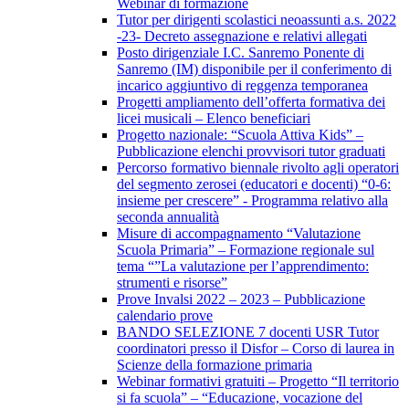
Webinar di formazione
Tutor per dirigenti scolastici neoassunti a.s. 2022
-23- Decreto assegnazione e relativi allegati
Posto dirigenziale I.C. Sanremo Ponente di
Sanremo (IM) disponibile per il conferimento di
incarico aggiuntivo di reggenza temporanea
Progetti ampliamento dell’offerta formativa dei
licei musicali – Elenco beneficiari
Progetto nazionale: “Scuola Attiva Kids” –
Pubblicazione elenchi provvisori tutor graduati
Percorso formativo biennale rivolto agli operatori
del segmento zerosei (educatori e docenti) “0-6:
insieme per crescere” - Programma relativo alla
seconda annualità
Misure di accompagnamento “Valutazione
Scuola Primaria” – Formazione regionale sul
tema “”La valutazione per l’apprendimento:
strumenti e risorse”
Prove Invalsi 2022 – 2023 – Pubblicazione
calendario prove
BANDO SELEZIONE 7 docenti USR Tutor
coordinatori presso il Disfor – Corso di laurea in
Scienze della formazione primaria
Webinar formativi gratuiti – Progetto “Il territorio
si fa scuola” – “Educazione, vocazione del