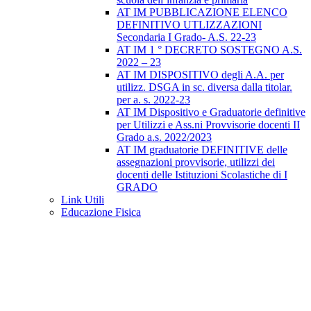
AT IM PUBBLICAZIONE ELENCO
DEFINITIVO UTLIZZAZIONI
Secondaria I Grado- A.S. 22-23
AT IM 1 ° DECRETO SOSTEGNO A.S.
2022 – 23
AT IM DISPOSITIVO degli A.A. per
utilizz. DSGA in sc. diversa dalla titolar.
per a. s. 2022-23
AT IM Dispositivo e Graduatorie definitive
per Utilizzi e Ass.ni Provvisorie docenti II
Grado a.s. 2022/2023
AT IM graduatorie DEFINITIVE delle
assegnazioni provvisorie, utilizzi dei
docenti delle Istituzioni Scolastiche di I
GRADO
Link Utili
Educazione Fisica