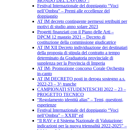
MONDO DEL LAVORO”-
Festival Internazionale del doppiaggio “Voci
nell’Ombra” – Premi alle eccellenze del
doppiaggio
AT IM decreto contingente permessi retribuiti per
motivi di studio anno solare 2023
Progetti finanziati con il Piano delle Arti –
DPCM 12 maggio 2021 – Decreto di
costituzione della commissione giudicatrice
AT IM XII Decreto individuazione dei destinatari
della proposta di stipula del contratto a tempo
determinato da Graduatoria provinciale di
supplenza per la Provincia di Imperia
AT IM- Promozione concorso Corale Orchestra
in-canto
AT IM DECRETO posti in deroga sostegno a.s.
2022-23 – 3^ tranche
CAMPIONATI STUDENTESCHI 2022 – 23 –
PROGETTO TECNICO
“Regolamento identità alias” – Temi, questioni,
esperienze
Festival Internazionale del doppiaggio “Voci
nell’Ombra” – XXIII° ed
“Il RAV e il Sistema Nazionale di Valutazione:
indicazioni per la nuova triennalità 2022-2025” –