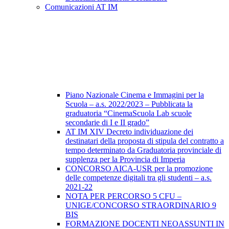
Comunicazioni AT IM
Piano Nazionale Cinema e Immagini per la
Scuola – a.s. 2022/2023 – Pubblicata la
graduatoria “CinemaScuola Lab scuole
secondarie di I e II grado”
AT IM XIV Decreto individuazione dei
destinatari della proposta di stipula del contratto a
tempo determinato da Graduatoria provinciale di
supplenza per la Provincia di Imperia
CONCORSO AICA-USR per la promozione
delle competenze digitali tra gli studenti – a.s.
2021-22
NOTA PER PERCORSO 5 CFU –
UNIGE/CONCORSO STRAORDINARIO 9
BIS
FORMAZIONE DOCENTI NEOASSUNTI IN