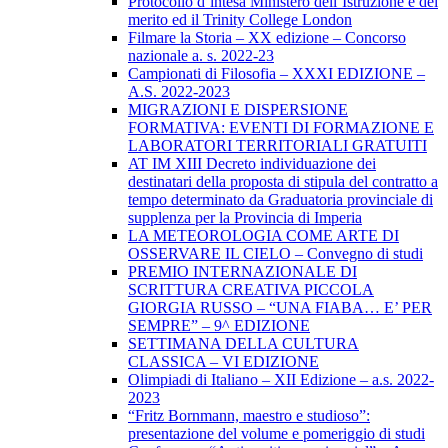
Protocollo d’intesa Ministero dell’Istruzione e del
merito ed il Trinity College London
Filmare la Storia – XX edizione – Concorso
nazionale a. s. 2022-23
Campionati di Filosofia – XXXI EDIZIONE –
A.S. 2022-2023
MIGRAZIONI E DISPERSIONE
FORMATIVA: EVENTI DI FORMAZIONE E
LABORATORI TERRITORIALI GRATUITI
AT IM XIII Decreto individuazione dei
destinatari della proposta di stipula del contratto a
tempo determinato da Graduatoria provinciale di
supplenza per la Provincia di Imperia
LA METEOROLOGIA COME ARTE DI
OSSERVARE IL CIELO – Convegno di studi
PREMIO INTERNAZIONALE DI
SCRITTURA CREATIVA PICCOLA
GIORGIA RUSSO – “UNA FIABA… E’ PER
SEMPRE” – 9^ EDIZIONE
SETTIMANA DELLA CULTURA
CLASSICA – VI EDIZIONE
Olimpiadi di Italiano – XII Edizione – a.s. 2022-
2023
“Fritz Bornmann, maestro e studioso”:
presentazione del volume e pomeriggio di studi