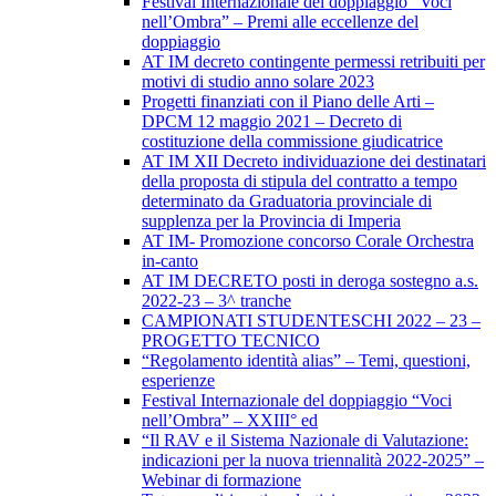
Festival Internazionale del doppiaggio “Voci
nell’Ombra” – Premi alle eccellenze del
doppiaggio
AT IM decreto contingente permessi retribuiti per
motivi di studio anno solare 2023
Progetti finanziati con il Piano delle Arti –
DPCM 12 maggio 2021 – Decreto di
costituzione della commissione giudicatrice
AT IM XII Decreto individuazione dei destinatari
della proposta di stipula del contratto a tempo
determinato da Graduatoria provinciale di
supplenza per la Provincia di Imperia
AT IM- Promozione concorso Corale Orchestra
in-canto
AT IM DECRETO posti in deroga sostegno a.s.
2022-23 – 3^ tranche
CAMPIONATI STUDENTESCHI 2022 – 23 –
PROGETTO TECNICO
“Regolamento identità alias” – Temi, questioni,
esperienze
Festival Internazionale del doppiaggio “Voci
nell’Ombra” – XXIII° ed
“Il RAV e il Sistema Nazionale di Valutazione:
indicazioni per la nuova triennalità 2022-2025” –
Webinar di formazione