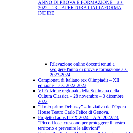
ANNO DI PROVA E FORMAZIONE – a.s.
2022 – 23 – APERTURA PIATTAFORMA
INDIRE
Rilevazione online docenti tenuti a
svolgere l'anno di prova e formazione a.s.
2023-2024
Campionati di Italiano (ex Olimpiadi) – XII
edizione – a.s. 2022-2023
VI Edizione regionale della Settimana della
Cultura Classica – 28 novembre – 3 dicembre
2022
“Il mio primo Debussy” – Iniziativa dell’Opera
House Teatro Carlo Felice di Genova.
Progetto Lions ILEX 2024 – A.S. 2022/23:
“Piccoli lecci crescono per proteggere il nostro
territorio e prevenire le alluvioni”