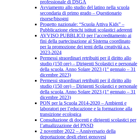
professionale di DSGA
Avviamento allo studio del latino nella scuola
secondaria di primo grado – Questionario
risorse/bisogni
Progetto nazionale: “Scuola Attiva Kids” –
Pubblicazione elenchi istituti scolastici aderenti
AVVISO PUBBLICO per l’accreditamento ai
fini della partecipazione al Sistema coordinato
per la promozione dei temi della creatività a.s.
2023-2024
Permessi straordinari retribuiti per il diritto allo
studio (150 ore) – Dirigenti Scolastici e personale
della scuola. Anno Solare 2023 (1° gennaio – 31
dicembre 2023)
Permessi straordinari retribuiti per il diritto allo
studio (150 ore) – Dirigenti Scolastici e personale
della scuola. Anno Solare 2023 (1° gennaio – 31
dicembre 2023)
PON per la Scuola 2014-2020 – Ambienti e
laboratori per l’educazione e la formazione alla
transizione ecologica
Consultazione di docenti e dirigenti scolastici per
l’attualizzazione del PNSD
2 novembre 2022 – Anniversario della
deportazione degli ebrei genovesi