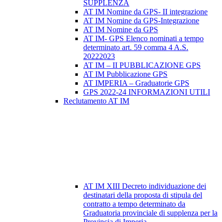
SUPPLENZA
AT IM Nomine da GPS- II integrazione
AT IM Nomine da GPS-Integrazione
AT IM Nomine da GPS
AT IM- GPS Elenco nominati a tempo
determinato art. 59 comma 4 A.S.
20222023
AT IM – II PUBBLICAZIONE GPS
AT IM Pubblicazione GPS
AT IMPERIA – Graduatorie GPS
GPS 2022-24 INFORMAZIONI UTILI
Reclutamento AT IM
AT IM XIII Decreto individuazione dei
destinatari della proposta di stipula del
contratto a tempo determinato da
Graduatoria provinciale di supplenza per la
Provincia di Imperia