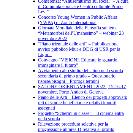
Conferenza: “Antisemitismo sui social” – A cura
di Comunità ebraica e Centro culturale Primo
Levi”
Concorso Young Women in Public Affairs
(YWPA) di Zonta International
Giornata Mondiale della Filosofia sul tema
“Metamorfosi dell’Umanesimo” – webinar 23
novembre 2022
“Piano triennale delle arti” – Pubblicazione
avviso pubblico Miur e DDG di USR per la
Liguria
Convegno “VISIONI. Educare lo sguardo,
immaginare il futuro”
Avviamento allo studio del latino nella scuola
secondaria di primo grado – Questionario
risorse/bisogni – Proroga termini
SALONE ORIENTAMENTI 2022 | 15-16-17
novembre, Porto Antico di Genova
Piano delle Arti – Elenco dei progetti approvati:
reti di scuole beneficiarie e relativi importi
assegnati
Progetto “Schermi in classe” – Il cinema entra
nella scuola
Rilevazione procedura selettiva per la
progressione all’area D relativa al profilo