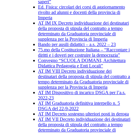
saperi”
Ed. Fisica: circolari dei corsi di aggiornamento
rivolto ad alunni e docenti della provincia di
Imperia
AT IM IX Decreto individuazione dei destinatari
della proposta di stipula del contratto a tempo
determinato da Graduatoria provinciale di
supplenza per la Provincia di Imperia
Bando per ausili didattici – a.s. 2022 – 23
75.mo della Costituzione Italiana – “Raccontare i
diritti e i doveri per costruire la democrazia”
Convegno “SCUOLA DOMANI, Architettura
Didattica Pedagogia e Enti Locali”
AT IM VIII Decreto individuazione dei
destinatari della proposta di stipula del contratto a
tempo determinato da Graduatoria provinciale di
supplenza per la Provincia di Imperia
AT IM Dispositivo di incarico DSGA per l’a.s.
2022-23
AT IM Graduatoria definitiva interpello n. 5
DSGA del 22-9-2022
AT IM Decreto sostegno ulteriori posti in deroga
AT IM VII Decreto individuazione dei destinatari
della proposta di stipula del contratto a tempo
determinato da Graduatoria provinciale di