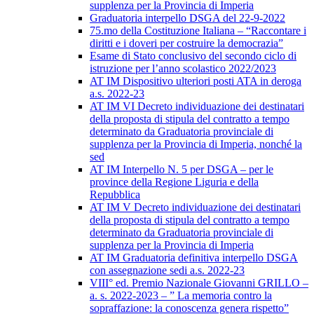
supplenza per la Provincia di Imperia
Graduatoria interpello DSGA del 22-9-2022
75.mo della Costituzione Italiana – “Raccontare i
diritti e i doveri per costruire la democrazia”
Esame di Stato conclusivo del secondo ciclo di
istruzione per l’anno scolastico 2022/2023
AT IM Dispositivo ulteriori posti ATA in deroga
a.s. 2022-23
AT IM VI Decreto individuazione dei destinatari
della proposta di stipula del contratto a tempo
determinato da Graduatoria provinciale di
supplenza per la Provincia di Imperia, nonché la
sed
AT IM Interpello N. 5 per DSGA – per le
province della Regione Liguria e della
Repubblica
AT IM V Decreto individuazione dei destinatari
della proposta di stipula del contratto a tempo
determinato da Graduatoria provinciale di
supplenza per la Provincia di Imperia
AT IM Graduatoria definitiva interpello DSGA
con assegnazione sedi a.s. 2022-23
VIII° ed. Premio Nazionale Giovanni GRILLO –
a. s. 2022-2023 – ” La memoria contro la
sopraffazione: la conoscenza genera rispetto”