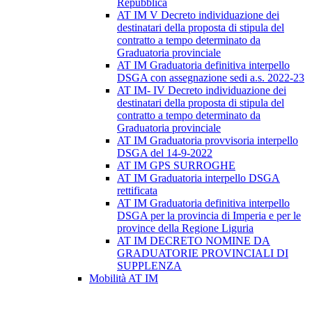
Repubblica
AT IM V Decreto individuazione dei
destinatari della proposta di stipula del
contratto a tempo determinato da
Graduatoria provinciale
AT IM Graduatoria definitiva interpello
DSGA con assegnazione sedi a.s. 2022-23
AT IM- IV Decreto individuazione dei
destinatari della proposta di stipula del
contratto a tempo determinato da
Graduatoria provinciale
AT IM Graduatoria provvisoria interpello
DSGA del 14-9-2022
AT IM GPS SURROGHE
AT IM Graduatoria interpello DSGA
rettificata
AT IM Graduatoria definitiva interpello
DSGA per la provincia di Imperia e per le
province della Regione Liguria
AT IM DECRETO NOMINE DA
GRADUATORIE PROVINCIALI DI
SUPPLENZA
Mobilità AT IM