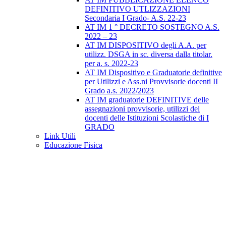
DEFINITIVO UTLIZZAZIONI
Secondaria I Grado- A.S. 22-23
AT IM 1 ° DECRETO SOSTEGNO A.S.
2022 – 23
AT IM DISPOSITIVO degli A.A. per
utilizz. DSGA in sc. diversa dalla titolar.
per a. s. 2022-23
AT IM Dispositivo e Graduatorie definitive
per Utilizzi e Ass.ni Provvisorie docenti II
Grado a.s. 2022/2023
AT IM graduatorie DEFINITIVE delle
assegnazioni provvisorie, utilizzi dei
docenti delle Istituzioni Scolastiche di I
GRADO
Link Utili
Educazione Fisica