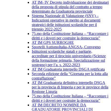
AT IM- IV Decreto individuazione dei destinatari
della proposta di stipula del contratto a tempo
determinato da Graduatoria provinciale
Sistema Nazionale di Valutazione (SNV) –
Indicazioni operative in merito ai documenti
strategici delle istituzioni scolastiche per il
triennio 2022-2025
75.mo della Costituzione Italiana – “Raccontare i
diritti e i doveri per costruire la democrazia”
AT IM GPS SURROGHE
Sportelli AutismoItalia-ANGSA- Convegno
Istituzioni scolastiche statali e paritarie,
accreditate per il tirocinio universitario (Scienze
della formazione primaria, Specializzazione sul
sostegno) per l’a. s. 2022-2023
AT IM Graduatoria interpello DSGA rettificata
Seconda edizione della “Giornata per la lotta alla
contraffazione”
AT IM Graduatoria definitiva interpello DSGA
per la provincia di Imperia e per le province della
Regione Liguria
75.mo della Costituzione Italiana – “Raccontare i
diritti e i doveri per costruire la democrazia”
AT IM DECRETO NOMINE DA
GRADUATORIE PROVINCIALI DI