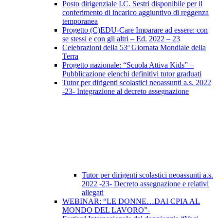
Posto dirigenziale I.C. Sestri disponibile per il
conferimento di incarico aggiuntivo di reggenza
temporanea
Progetto (C)EDU-Care Imparare ad essere: con
se stessi e con gli altri – Ed. 2022 – 23
Celebrazioni della 53ª Giornata Mondiale della
Terra
Progetto nazionale: “Scuola Attiva Kids” –
Pubblicazione elenchi definitivi tutor graduati
Tutor per dirigenti scolastici neoassunti a.s. 2022
-23- Integrazione al decreto assegnazione
Tutor per dirigenti scolastici neoassunti a.s.
2022 -23- Decreto assegnazione e relativi
allegati
WEBINAR: “LE DONNE…DAI CPIA AL
MONDO DEL LAVORO”-