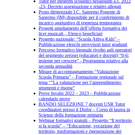
Tutor per dirigenti scolastici neoassunti a.s. 2022
-23- Decreto assegnazione e relativi allegati
Posto dirigenziale I.C. Sanremo Ponente di
Sanremo (IM) disponibile per il conferimento di
incarico aggiuntivo di reggenza temporanea
Progetti ampliamento dell’offerta formativa dei
licei musicali – Elenco beneficiari
Progetto nazionale: “Scuola Attiva Kids” –
Pubblicazione elenchi provvisori tutor graduati
Percorso formativo biennale rivolto agli operatori
del segmento zerosei (educatori e docenti) “0-6:
insieme per crescere” - Programma relativo alla
seconda annualità
Misure di accompagnamento “Valutazione
Scuola Primaria” – Formazione regionale sul
tema “”La valutazione per l’apprendimento:
strumenti e risorse”
Prove Invalsi 2022 – 2023 – Pubblicazione
calendario prove
BANDO SELEZIONE 7 docenti USR Tutor
coordinatori presso il Disfor – Corso di laurea in
Scienze della formazione primaria
Webinar formativi gratuiti – Progetto “Il territorio
si fa scuola” – “Educazione, vocazione del
territorio, trasformazioni e rigenerazione dei