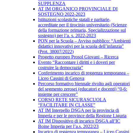
SUPPLENZA
AT IM ORGANICO PROVINCIALE DI
SOSTEGNO 2022-2023
Istituzioni scolastiche statali e paritarie,
accreditate per il tirocinio universitario (Scienze
della formazione primaria, Specializzazione sul
sostegno) per l’a. s. 2022-2023
PON per la Scuola – Avviso pubblico: “Ambienti
didattici innovativi per la scuola dell’infanzia”
(Prot. 38007/2022)
Progetto europeo Prosol Giovani – Ricerca
Evento “Raccontare i diritti e i doveri per
costruire la democrazia”
Conferimento incarico di reggenza temporanea –
Liceo Cassini di Genova
Percorso formativo biennale rivolto agli operatori
del segmento zerosei (educatori e docenti) “0-6:
insieme per crescere”
CORSO RETE SICURASCUOLA
“FACILITARE IN CLASSE”
AT IM Interpello DSGA per la provincia di
Imperia e per le province della Regione Liguria
AT IM Dispositivo di incarico DSGA all’IC
Boine Imperia per l’a.s. 2022/23
Incarico di reggenza temporanea – Liceo Cassini