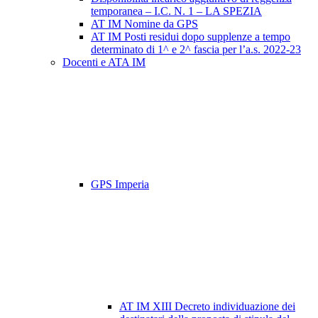
temporanea – I.C. N. 1 – LA SPEZIA
AT IM Nomine da GPS
AT IM Posti residui dopo supplenze a tempo
determinato di 1^ e 2^ fascia per l’a.s. 2022-23
Docenti e ATA IM
GPS Imperia
AT IM XIII Decreto individuazione dei