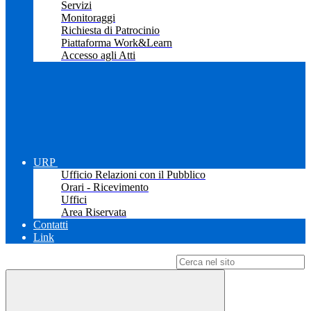
Servizi
Monitoraggi
Richiesta di Patrocinio
Piattaforma Work&Learn
Accesso agli Atti
URP
Ufficio Relazioni con il Pubblico
Orari - Ricevimento
Uffici
Area Riservata
Contatti
Link
Campo di ricerca per le pagine del sito