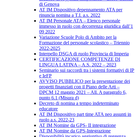
di Genova
AT IM Dispositivo depennamento ATA per
rinuncia nomina a T.I. a.s. 2022
AT IM Personale ATA – Elenco personale
immesso in ruolo con decorrenza giuridica dall’1
09 2022
Variazione Scuole Polo di Ambito per la
Formazione del personale scolastico – Triennio
2022-2025
Interpello DSGA di ruolo Provincia di Imperia
CERTIFICAZIONE COMPETENZE DI
LINGUA LATINA – A.S. 2022 – 2023
Seminario sui raccordi tra i sistemi formativi di IP
e IeFP
AVVISO PUBBLICO per la presentazione dei
progetti finanziati con il Piano delle Arti –
DPCM 12 maggio 2021 – All. A paragrafo 6,
punto 6.1 (Misura d)
Decreto di nomina a tempo indeterminato
educatore
AT IM Dispositivo part time ATA neo assunti in
ruolo a.s. 2022-23
AT IM Nomine da GPS- II integrazione
AT IM Nomine da GPS-Integrazione
Disponibilità incarico aggiuntivo di reggenza