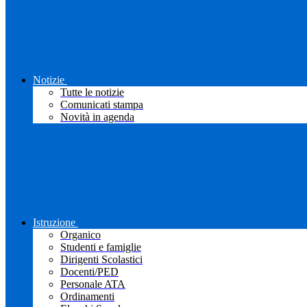
Notizie
Tutte le notizie
Comunicati stampa
Novità in agenda
Istruzione
Organico
Studenti e famiglie
Dirigenti Scolastici
Docenti/PED
Personale ATA
Ordinamenti