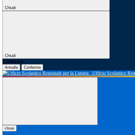
Chiudi
Chiudi
Conferma
Annulla
Conferma
Ufficio Scolastico Reg
close