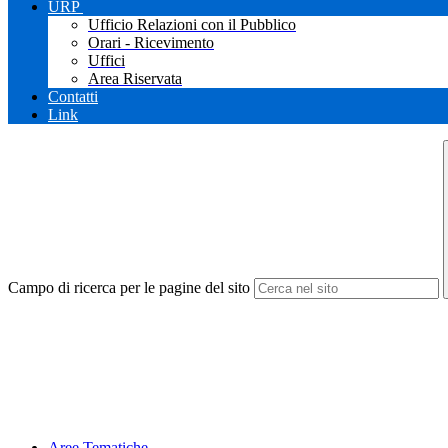
URP
Ufficio Relazioni con il Pubblico
Orari - Ricevimento
Uffici
Area Riservata
Contatti
Link
Campo di ricerca per le pagine del sito
Aree Tematiche