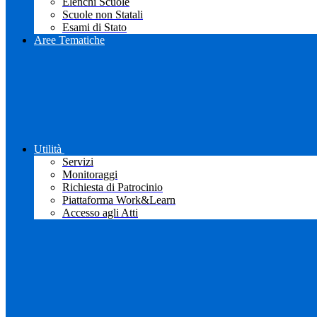
Elenchi Scuole
Scuole non Statali
Esami di Stato
Aree Tematiche
Utilità
Servizi
Monitoraggi
Richiesta di Patrocinio
Piattaforma Work&Learn
Accesso agli Atti