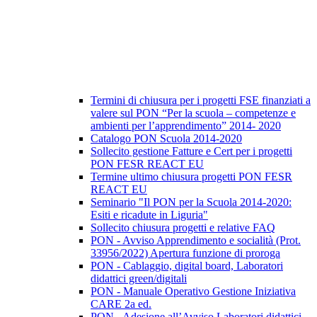
Termini di chiusura per i progetti FSE finanziati a
valere sul PON “Per la scuola – competenze e
ambienti per l’apprendimento” 2014- 2020
Catalogo PON Scuola 2014-2020
Sollecito gestione Fatture e Cert per i progetti
PON FESR REACT EU
Termine ultimo chiusura progetti PON FESR
REACT EU
Seminario "Il PON per la Scuola 2014-2020:
Esiti e ricadute in Liguria"
Sollecito chiusura progetti e relative FAQ
PON - Avviso Apprendimento e socialità (Prot.
33956/2022) Apertura funzione di proroga
PON - Cablaggio, digital board, Laboratori
didattici green/digitali
PON - Manuale Operativo Gestione Iniziativa
CARE 2a ed.
PON - Adesione all’Avviso Laboratori didattici