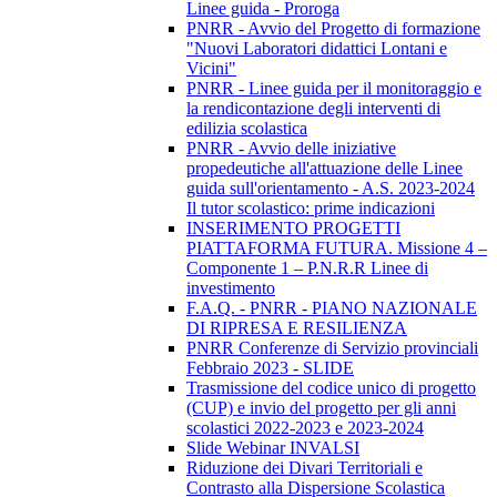
Linee guida - Proroga
PNRR - Avvio del Progetto di formazione
"Nuovi Laboratori didattici Lontani e
Vicini"
PNRR - Linee guida per il monitoraggio e
la rendicontazione degli interventi di
edilizia scolastica
PNRR - Avvio delle iniziative
propedeutiche all'attuazione delle Linee
guida sull'orientamento - A.S. 2023-2024
Il tutor scolastico: prime indicazioni
INSERIMENTO PROGETTI
PIATTAFORMA FUTURA. Missione 4 –
Componente 1 – P.N.R.R Linee di
investimento
F.A.Q. - PNRR - PIANO NAZIONALE
DI RIPRESA E RESILIENZA
PNRR Conferenze di Servizio provinciali
Febbraio 2023 - SLIDE
Trasmissione del codice unico di progetto
(CUP) e invio del progetto per gli anni
scolastici 2022-2023 e 2023-2024
Slide Webinar INVALSI
Riduzione dei Divari Territoriali e
Contrasto alla Dispersione Scolastica