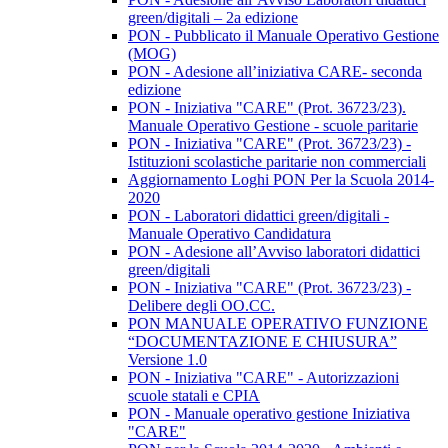
green/digitali – 2a edizione
PON - Pubblicato il Manuale Operativo Gestione
(MOG)
PON - Adesione all’iniziativa CARE- seconda
edizione
PON - Iniziativa "CARE" (Prot. 36723/23).
Manuale Operativo Gestione - scuole paritarie
PON - Iniziativa "CARE" (Prot. 36723/23) -
Istituzioni scolastiche paritarie non commerciali
Aggiornamento Loghi PON Per la Scuola 2014-
2020
PON - Laboratori didattici green/digitali -
Manuale Operativo Candidatura
PON - Adesione all’Avviso laboratori didattici
green/digitali
PON - Iniziativa "CARE" (Prot. 36723/23) -
Delibere degli OO.CC.
PON MANUALE OPERATIVO FUNZIONE
“DOCUMENTAZIONE E CHIUSURA”
Versione 1.0
PON - Iniziativa "CARE" - Autorizzazioni
scuole statali e CPIA
PON - Manuale operativo gestione Iniziativa
"CARE"