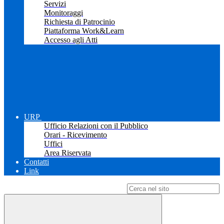
Servizi
Monitoraggi
Richiesta di Patrocinio
Piattaforma Work&Learn
Accesso agli Atti
URP
Ufficio Relazioni con il Pubblico
Orari - Ricevimento
Uffici
Area Riservata
Contatti
Link
Campo di ricerca per le pagine del sito