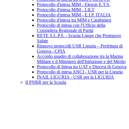
Protocollo d'intesa MIM - Eleusis E.T.S.
Protocollo d'intesa MIM - LILT
Protocollo d'intesa MIM - E.I.P. ITALIA
Protocollo d'intesa tra MIM e Carabinieri
Protocollo di intesa con l'Ufficio della
Consigliera Regionale di Parità
RETE S.L.P.S. - Scuola Ligure che Promuove
Salute
Rinnovo protocolli USR Liguria – Prefettura di
Genova –CPIA
Accordo quadro di collaborazione tra la Marina
Militare e il Ministero dell'Istruzione e del Merito
Protocollo di Intesa tra UAT e Diocesi di Genova
Protocollo di intesa ANCI - USR per la Liguria
INAIL LIGURIA - USR per la LIGURIA
Il PNRR per la Scuola