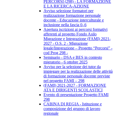
PERCORSI (298) - LA FORMAZIONE
E LA RICERCA-AZIONE
Avviso selezione formatori per
realizzazione formazione personale
docente - Educazione interculturale e
inclusione nella fascia 0–6
Apertura iscrizioni ai percorsi formativi
afferenti al progetto Fondo Asilo
Migrazione e Integrazione (FAMI) 2021-
2027 - O.S. 2 - Migrazione
legale/Integrazione – Progetto “Percorsi” -
cod Prog 298 -
Seminario - DSA e BES in contesto
migratorio - 6 ottobre 2025
Avviso per la selezione dei tutor da
impiegare per la realizzazione delle attività
di formazione personale docente previste
nel progetto FAMI – 298
(FAMI) 2021-2027 - FORMAZIONE
ATA E DIRIGENTI SCOLASTICI
Evento di presentazione Progetto FAMI
298
CABINA DI REGIA - Istituzione e
composizione del gruppo di lavoro
regionale