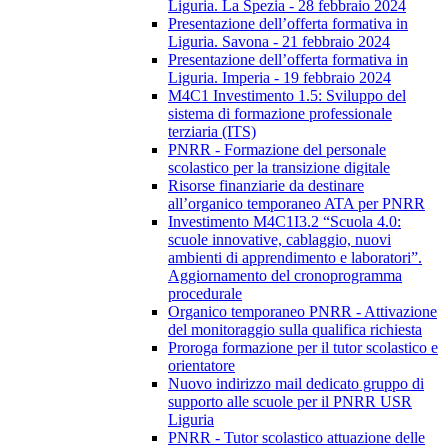
Liguria. La Spezia - 28 febbraio 2024
Presentazione dell’offerta formativa in
Liguria. Savona - 21 febbraio 2024
Presentazione dell’offerta formativa in
Liguria. Imperia - 19 febbraio 2024
M4C1 Investimento 1.5: Sviluppo del
sistema di formazione professionale
terziaria (ITS)
PNRR - Formazione del personale
scolastico per la transizione digitale
Risorse finanziarie da destinare
all’organico temporaneo ATA per PNRR
Investimento M4C1I3.2 “Scuola 4.0:
scuole innovative, cablaggio, nuovi
ambienti di apprendimento e laboratori”.
Aggiornamento del cronoprogramma
procedurale
Organico temporaneo PNRR - Attivazione
del monitoraggio sulla qualifica richiesta
Proroga formazione per il tutor scolastico e
orientatore
Nuovo indirizzo mail dedicato gruppo di
supporto alle scuole per il PNRR USR
Liguria
PNRR - Tutor scolastico attuazione delle