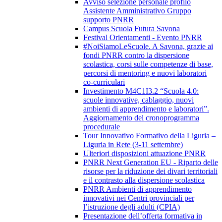
Avviso selezione personale profilo
Assistente Amministrativo Gruppo
supporto PNRR
Campus Scuola Futura Savona
Festival Orientamenti - Evento PNRR
#NoiSiamoLeScuole. A Savona, grazie ai
fondi PNRR contro la dispersione
scolastica, corsi sulle competenze di base,
percorsi di mentoring e nuovi laboratori
co-curriculari
Investimento M4C1I3.2 “Scuola 4.0:
scuole innovative, cablaggio, nuovi
ambienti di apprendimento e laboratori”.
Aggiornamento del cronoprogramma
procedurale
Tour Innovativo Formativo della Liguria –
Liguria in Rete (3-11 settembre)
Ulteriori disposizioni attuazione PNRR
PNRR Next Generation EU - Riparto delle
risorse per la riduzione dei divari territoriali
e il contrasto alla dispersione scolastica
PNRR Ambienti di apprendimento
innovativi nei Centri provinciali per
l’istruzione degli adulti (CPIA)
Presentazione dell’offerta formativa in