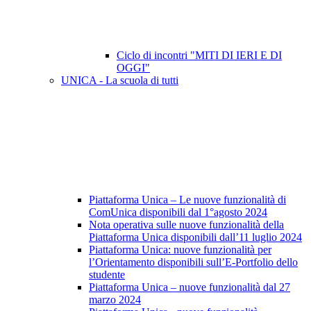
Ciclo di incontri "MITI DI IERI E DI
OGGI"
UNICA - La scuola di tutti
Piattaforma Unica – Le nuove funzionalità di
ComUnica disponibili dal 1°agosto 2024
Nota operativa sulle nuove funzionalità della
Piattaforma Unica disponibili dall’11 luglio 2024
Piattaforma Unica: nuove funzionalità per
l’Orientamento disponibili sull’E-Portfolio dello
studente
Piattaforma Unica – nuove funzionalità dal 27
marzo 2024