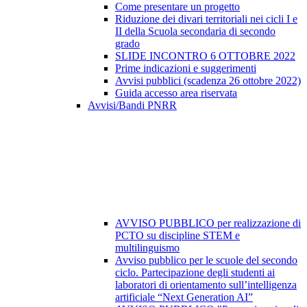
Come presentare un progetto
Riduzione dei divari territoriali nei cicli I e
II della Scuola secondaria di secondo
grado
SLIDE INCONTRO 6 OTTOBRE 2022
Prime indicazioni e suggerimenti
Avvisi pubblici (scadenza 26 ottobre 2022)
Guida accesso area riservata
Avvisi/Bandi PNRR
AVVISO PUBBLICO per realizzazione di
PCTO su discipline STEM e
multilinguismo
Avviso pubblico per le scuole del secondo
ciclo. Partecipazione degli studenti ai
laboratori di orientamento sull’intelligenza
artificiale “Next Generation AI”