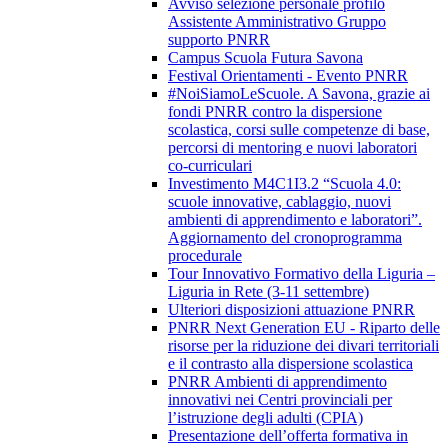
Avviso selezione personale profilo
Assistente Amministrativo Gruppo
supporto PNRR
Campus Scuola Futura Savona
Festival Orientamenti - Evento PNRR
#NoiSiamoLeScuole. A Savona, grazie ai
fondi PNRR contro la dispersione
scolastica, corsi sulle competenze di base,
percorsi di mentoring e nuovi laboratori
co-curriculari
Investimento M4C1I3.2 “Scuola 4.0:
scuole innovative, cablaggio, nuovi
ambienti di apprendimento e laboratori”.
Aggiornamento del cronoprogramma
procedurale
Tour Innovativo Formativo della Liguria –
Liguria in Rete (3-11 settembre)
Ulteriori disposizioni attuazione PNRR
PNRR Next Generation EU - Riparto delle
risorse per la riduzione dei divari territoriali
e il contrasto alla dispersione scolastica
PNRR Ambienti di apprendimento
innovativi nei Centri provinciali per
l’istruzione degli adulti (CPIA)
Presentazione dell’offerta formativa in