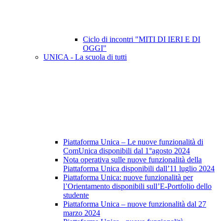
Ciclo di incontri "MITI DI IERI E DI
OGGI"
UNICA - La scuola di tutti
Piattaforma Unica – Le nuove funzionalità di
ComUnica disponibili dal 1°agosto 2024
Nota operativa sulle nuove funzionalità della
Piattaforma Unica disponibili dall’11 luglio 2024
Piattaforma Unica: nuove funzionalità per
l’Orientamento disponibili sull’E-Portfolio dello
studente
Piattaforma Unica – nuove funzionalità dal 27
marzo 2024