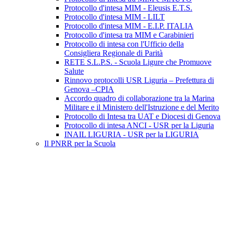
Protocollo d'intesa MIM - Eleusis E.T.S.
Protocollo d'intesa MIM - LILT
Protocollo d'intesa MIM - E.I.P. ITALIA
Protocollo d'intesa tra MIM e Carabinieri
Protocollo di intesa con l'Ufficio della
Consigliera Regionale di Parità
RETE S.L.P.S. - Scuola Ligure che Promuove
Salute
Rinnovo protocolli USR Liguria – Prefettura di
Genova –CPIA
Accordo quadro di collaborazione tra la Marina
Militare e il Ministero dell'Istruzione e del Merito
Protocollo di Intesa tra UAT e Diocesi di Genova
Protocollo di intesa ANCI - USR per la Liguria
INAIL LIGURIA - USR per la LIGURIA
Il PNRR per la Scuola