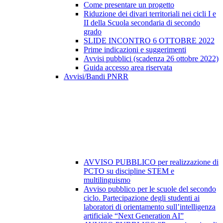
Come presentare un progetto
Riduzione dei divari territoriali nei cicli I e
II della Scuola secondaria di secondo
grado
SLIDE INCONTRO 6 OTTOBRE 2022
Prime indicazioni e suggerimenti
Avvisi pubblici (scadenza 26 ottobre 2022)
Guida accesso area riservata
Avvisi/Bandi PNRR
AVVISO PUBBLICO per realizzazione di
PCTO su discipline STEM e
multilinguismo
Avviso pubblico per le scuole del secondo
ciclo. Partecipazione degli studenti ai
laboratori di orientamento sull’intelligenza
artificiale “Next Generation AI”