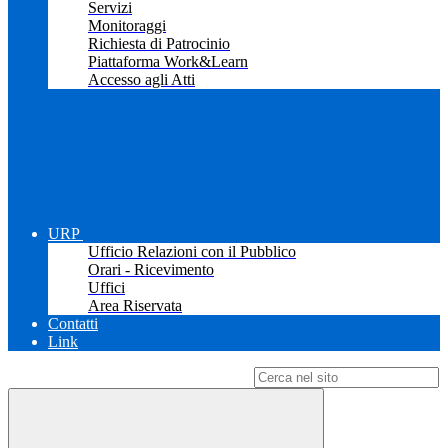
Servizi
Monitoraggi
Richiesta di Patrocinio
Piattaforma Work&Learn
Accesso agli Atti
URP
Ufficio Relazioni con il Pubblico
Orari - Ricevimento
Uffici
Area Riservata
Contatti
Link
Campo di ricerca per le pagine del sito