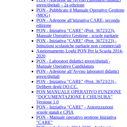
green/digitali – 2a edizione
PON - Pubblicato il Manuale Operativo Gestione
(MOG)
PON - Adesione all’iniziativa CARE- seconda
edizione
PON - Iniziativa "CARE" (Prot. 36723/23).
Manuale Operativo Gestione - scuole paritarie
PON - Iniziativa "CARE" (Prot. 36723/23) -
Istituzioni scolastiche paritarie non commerciali
Aggiornamento Loghi PON Per la Scuola 2014-
2020
PON - Laboratori didattici green/digitali -
Manuale Operativo Candidatura
PON - Adesione all’Avviso laboratori didattici
green/digitali
PON - Iniziativa "CARE" (Prot. 36723/23) -
Delibere degli OO.CC.
PON MANUALE OPERATIVO FUNZIONE
“DOCUMENTAZIONE E CHIUSURA”
Versione 1.0
PON - Iniziativa "CARE" - Autorizzazioni
scuole statali e CPIA
PON - Manuale operativo gestione Iniziativa
"CARE"