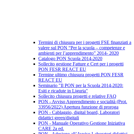
Termini di chiusura per i progetti FSE finanziati a
valere sul PON “Per la scuola – competenze e
ambienti per l’apprendimento” 2014- 2020
Catalogo PON Scuola 2014-2020
Sollecito gestione Fatture e Cert per i progetti
PON FESR REACT EU
Termine ultimo chiusura progetti PON FESR
REACT EU
Seminario "Il PON per la Scuola 2014-2020:
Esiti e ricadute in Liguria"
Sollecito chiusura progetti e relative FAQ
PON - Avviso Apprendimento e socialità (Prot.
33956/2022) Apertura funzione di proroga
PON - Cablaggio, digital board, Laboratori
didattici green/digitali
PON - Manuale Operativo Gestione Iniziativa
CARE 2a ed.
PON - Adesione all’Avviso Laboratori didattici