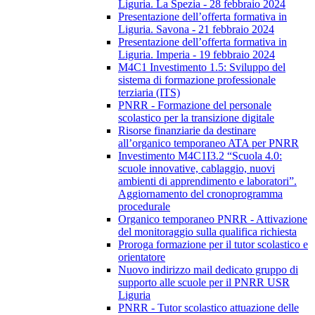
Liguria. La Spezia - 28 febbraio 2024
Presentazione dell’offerta formativa in
Liguria. Savona - 21 febbraio 2024
Presentazione dell’offerta formativa in
Liguria. Imperia - 19 febbraio 2024
M4C1 Investimento 1.5: Sviluppo del
sistema di formazione professionale
terziaria (ITS)
PNRR - Formazione del personale
scolastico per la transizione digitale
Risorse finanziarie da destinare
all’organico temporaneo ATA per PNRR
Investimento M4C1I3.2 “Scuola 4.0:
scuole innovative, cablaggio, nuovi
ambienti di apprendimento e laboratori”.
Aggiornamento del cronoprogramma
procedurale
Organico temporaneo PNRR - Attivazione
del monitoraggio sulla qualifica richiesta
Proroga formazione per il tutor scolastico e
orientatore
Nuovo indirizzo mail dedicato gruppo di
supporto alle scuole per il PNRR USR
Liguria
PNRR - Tutor scolastico attuazione delle