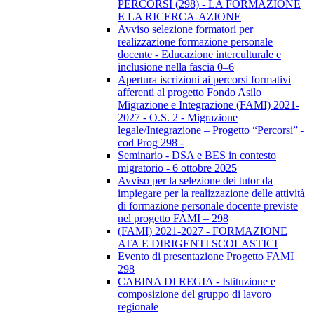
PERCORSI (298) - LA FORMAZIONE
E LA RICERCA-AZIONE
Avviso selezione formatori per
realizzazione formazione personale
docente - Educazione interculturale e
inclusione nella fascia 0–6
Apertura iscrizioni ai percorsi formativi
afferenti al progetto Fondo Asilo
Migrazione e Integrazione (FAMI) 2021-
2027 - O.S. 2 - Migrazione
legale/Integrazione – Progetto “Percorsi” -
cod Prog 298 -
Seminario - DSA e BES in contesto
migratorio - 6 ottobre 2025
Avviso per la selezione dei tutor da
impiegare per la realizzazione delle attività
di formazione personale docente previste
nel progetto FAMI – 298
(FAMI) 2021-2027 - FORMAZIONE
ATA E DIRIGENTI SCOLASTICI
Evento di presentazione Progetto FAMI
298
CABINA DI REGIA - Istituzione e
composizione del gruppo di lavoro
regionale