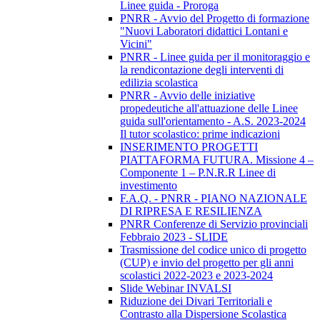
Linee guida - Proroga
PNRR - Avvio del Progetto di formazione
"Nuovi Laboratori didattici Lontani e
Vicini"
PNRR - Linee guida per il monitoraggio e
la rendicontazione degli interventi di
edilizia scolastica
PNRR - Avvio delle iniziative
propedeutiche all'attuazione delle Linee
guida sull'orientamento - A.S. 2023-2024
Il tutor scolastico: prime indicazioni
INSERIMENTO PROGETTI
PIATTAFORMA FUTURA. Missione 4 –
Componente 1 – P.N.R.R Linee di
investimento
F.A.Q. - PNRR - PIANO NAZIONALE
DI RIPRESA E RESILIENZA
PNRR Conferenze di Servizio provinciali
Febbraio 2023 - SLIDE
Trasmissione del codice unico di progetto
(CUP) e invio del progetto per gli anni
scolastici 2022-2023 e 2023-2024
Slide Webinar INVALSI
Riduzione dei Divari Territoriali e
Contrasto alla Dispersione Scolastica