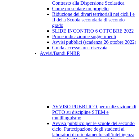
Contrasto alla Dispersione Scolastica
Come presentare un progetto
Riduzione dei divari territoriali nei cicli I e
II della Scuola secondaria di secondo
grado
SLIDE INCONTRO 6 OTTOBRE 2022
Prime indicazioni e suggerimenti
Avvisi pubblici (scadenza 26 ottobre 2022)
Guida accesso area riservata
Avvisi/Bandi PNRR
AVVISO PUBBLICO per realizzazione di
PCTO su discipline STEM e
multilinguismo
Avviso pubblico per le scuole del secondo
ciclo. Partecipazione degli studenti ai
laboratori di orientamento sull’intelligenza