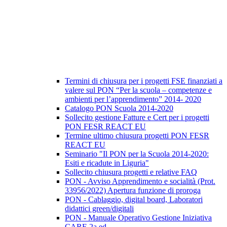
Termini di chiusura per i progetti FSE finanziati a
valere sul PON “Per la scuola – competenze e
ambienti per l’apprendimento” 2014- 2020
Catalogo PON Scuola 2014-2020
Sollecito gestione Fatture e Cert per i progetti
PON FESR REACT EU
Termine ultimo chiusura progetti PON FESR
REACT EU
Seminario "Il PON per la Scuola 2014-2020:
Esiti e ricadute in Liguria"
Sollecito chiusura progetti e relative FAQ
PON - Avviso Apprendimento e socialità (Prot.
33956/2022) Apertura funzione di proroga
PON - Cablaggio, digital board, Laboratori
didattici green/digitali
PON - Manuale Operativo Gestione Iniziativa
CARE 2a ed.