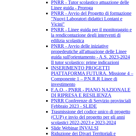
PNRR - Tutor scolastico attuazione delle
Linee guida - Proroga
PNRR - Avvio del Progetto di formazione
"Nuovi Laboratori didattici Lontani e
Vicini"
PNRR - Linee guida per il monitoraggio e
la rendicontazione degli interventi di
edilizia scolastica
PNRR - Avvio delle iniziative
propedeutiche all'attuazione delle Linee
guida sull'orientamento - A.S. 2023-2024
Il tutor scolastico: prime indicazioni
INSERIMENTO PROGETTI
PIATTAFORMA FUTURA. Missione 4 –
Componente 1 – P.N.R.R Linee di
investimento
F.A.Q. - PNRR - PIANO NAZIONALE
DI RIPRESA E RESILIENZA
PNRR Conferenze di Servizio provinciali
Febbraio 2023 - SLIDE
Trasmissione del codice unico di progetto
(CUP) e invio del progetto per gli anni
scolastici 2022-2023 e 2023-2024
Slide Webinar INVALSI
Riduzione dei Divari Territoriali e