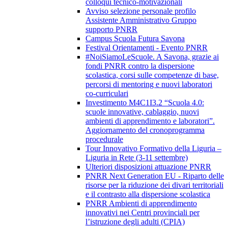
colloqui tecnico-motivazionali
Avviso selezione personale profilo
Assistente Amministrativo Gruppo
supporto PNRR
Campus Scuola Futura Savona
Festival Orientamenti - Evento PNRR
#NoiSiamoLeScuole. A Savona, grazie ai
fondi PNRR contro la dispersione
scolastica, corsi sulle competenze di base,
percorsi di mentoring e nuovi laboratori
co-curriculari
Investimento M4C1I3.2 “Scuola 4.0:
scuole innovative, cablaggio, nuovi
ambienti di apprendimento e laboratori”.
Aggiornamento del cronoprogramma
procedurale
Tour Innovativo Formativo della Liguria –
Liguria in Rete (3-11 settembre)
Ulteriori disposizioni attuazione PNRR
PNRR Next Generation EU - Riparto delle
risorse per la riduzione dei divari territoriali
e il contrasto alla dispersione scolastica
PNRR Ambienti di apprendimento
innovativi nei Centri provinciali per
l’istruzione degli adulti (CPIA)