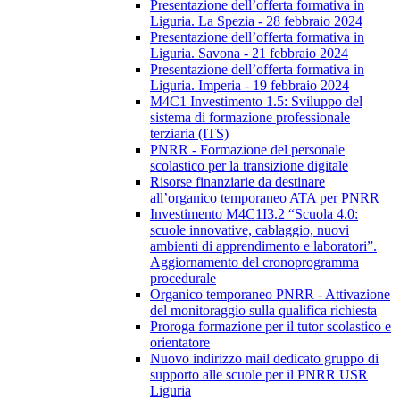
Presentazione dell’offerta formativa in
Liguria. La Spezia - 28 febbraio 2024
Presentazione dell’offerta formativa in
Liguria. Savona - 21 febbraio 2024
Presentazione dell’offerta formativa in
Liguria. Imperia - 19 febbraio 2024
M4C1 Investimento 1.5: Sviluppo del
sistema di formazione professionale
terziaria (ITS)
PNRR - Formazione del personale
scolastico per la transizione digitale
Risorse finanziarie da destinare
all’organico temporaneo ATA per PNRR
Investimento M4C1I3.2 “Scuola 4.0:
scuole innovative, cablaggio, nuovi
ambienti di apprendimento e laboratori”.
Aggiornamento del cronoprogramma
procedurale
Organico temporaneo PNRR - Attivazione
del monitoraggio sulla qualifica richiesta
Proroga formazione per il tutor scolastico e
orientatore
Nuovo indirizzo mail dedicato gruppo di
supporto alle scuole per il PNRR USR
Liguria