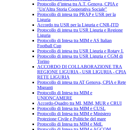
Protocollo d’intesa tra A.T. Genova, CPIA e
"Un'Altra Storia Cooperativa Sociale"
Protocollo di intesa tra PRAP e USR per la
Liguria
Accordo tra USR per la Liguria e CNR-ITD
Protocollo di intesa tra USR Liguria e Regione
Liguria
Protocollo di Intesa tra MIM e AS Italian
Football Cup
Protocollo di intesa tra USR Liguria e Rotary I.
Protocollo di intesa tra USR Liguria e CGM di
Torino
ACCORDO DI COLLABORAZIONE TRA
REGIONE LIGURIA - USR LIGURIA - CPIA
RETE LIGURIA
Protocollo di intesa tra AT Genova, CPIA e Rete
Migranti
Protocollo di Intesa tra MIM e
UNIONCAMERE
Accordo-Quadro tra MI, MIM, MUR e CRUI
Protocollo di Intesa tra MIM e CUSL
Protocollo di Intesa tra MIM e Ministero
Protezione Civile e Politiche del mare
Protocollo di Intesa tra MIM e MdL
Protocollo di Intesa tra MIM e AGCOM