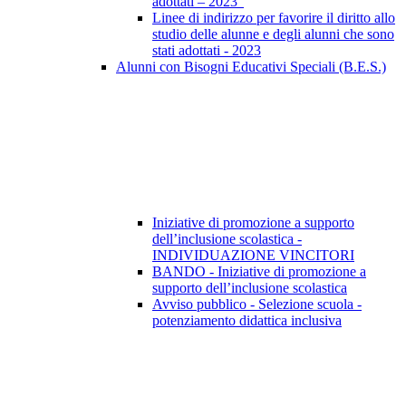
adottati – 2023”
Linee di indirizzo per favorire il diritto allo
studio delle alunne e degli alunni che sono
stati adottati - 2023
Alunni con Bisogni Educativi Speciali (B.E.S.)
Iniziative di promozione a supporto
dell’inclusione scolastica -
INDIVIDUAZIONE VINCITORI
BANDO - Iniziative di promozione a
supporto dell’inclusione scolastica
Avviso pubblico - Selezione scuola -
potenziamento didattica inclusiva