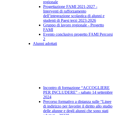
regionale
Progettazione FAMI 2021-2027 -
Interventi di rafforzamento
dell’integrazione scolastica di alunni e
studenti di Paesi terzi 2023-2026
Gruppo di lavoro regionale - Progetto
FAMI
Evento conclusivo progetto FAMI Percorsi
2
Alunni adottati
Incontro di formazione “ACCOGLIERE
PER INCLUDERE" - sabato 14 settembre
2024
Percorso formativo a distanza sulle “Linee
di indirizzo per favorire il diritto allo studio
delle alunne e degli alunni che sono stati