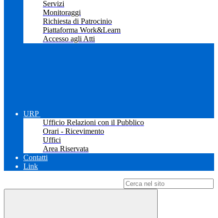
Servizi
Monitoraggi
Richiesta di Patrocinio
Piattaforma Work&Learn
Accesso agli Atti
URP
Ufficio Relazioni con il Pubblico
Orari - Ricevimento
Uffici
Area Riservata
Contatti
Link
Campo di ricerca per le pagine del sito