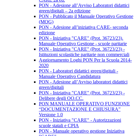
PON - Adesione all’Avviso Laboratori didattici
green/digitali – 2a edizione
PON - Pubblicato il Manuale Operativo Gestione
(MOG)
PON - Adesione all’iniziativa CARE- seconda
edizione
PON - Iniziativa "CARE" (Prot. 36723/23).
Manuale Operativo Gestione - scuole paritarie
PON - Iniziativa "CARE" (Prot. 36723/23) -
Istituzioni scolastiche paritarie non commerciali
Aggiornamento Loghi PON Per la Scuola 2014-
2020
PON - Laboratori didattici green/digitali -
Manuale Operativo Candidatura
PON - Adesione all’Avviso laboratori didattici
green/digitali
PON - Iniziativa "CARE" (Prot. 36723/23) -
Delibere degli OO.CC.
PON MANUALE OPERATIVO FUNZIONE
“DOCUMENTAZIONE E CHIUSURA”
Versione 1.0
PON - Iniziativa "CARE" - Autorizzazioni
scuole statali e CPIA
PON - Manuale operativo gestione Iniziativa