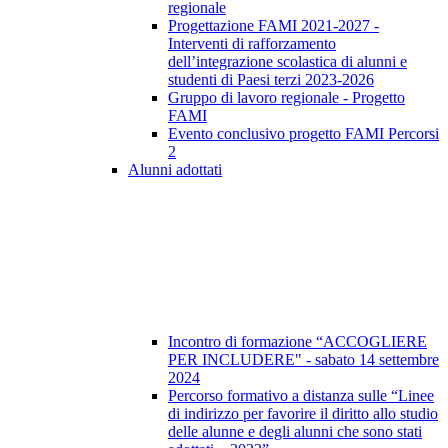
regionale
Progettazione FAMI 2021-2027 -
Interventi di rafforzamento
dell’integrazione scolastica di alunni e
studenti di Paesi terzi 2023-2026
Gruppo di lavoro regionale - Progetto
FAMI
Evento conclusivo progetto FAMI Percorsi
2
Alunni adottati
Incontro di formazione “ACCOGLIERE
PER INCLUDERE" - sabato 14 settembre
2024
Percorso formativo a distanza sulle “Linee
di indirizzo per favorire il diritto allo studio
delle alunne e degli alunni che sono stati