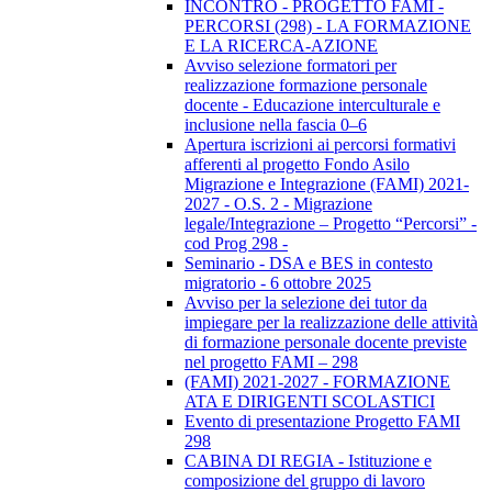
INCONTRO - PROGETTO FAMI -
PERCORSI (298) - LA FORMAZIONE
E LA RICERCA-AZIONE
Avviso selezione formatori per
realizzazione formazione personale
docente - Educazione interculturale e
inclusione nella fascia 0–6
Apertura iscrizioni ai percorsi formativi
afferenti al progetto Fondo Asilo
Migrazione e Integrazione (FAMI) 2021-
2027 - O.S. 2 - Migrazione
legale/Integrazione – Progetto “Percorsi” -
cod Prog 298 -
Seminario - DSA e BES in contesto
migratorio - 6 ottobre 2025
Avviso per la selezione dei tutor da
impiegare per la realizzazione delle attività
di formazione personale docente previste
nel progetto FAMI – 298
(FAMI) 2021-2027 - FORMAZIONE
ATA E DIRIGENTI SCOLASTICI
Evento di presentazione Progetto FAMI
298
CABINA DI REGIA - Istituzione e
composizione del gruppo di lavoro