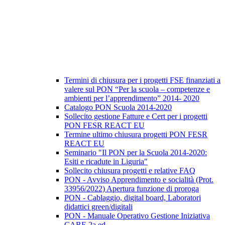
Termini di chiusura per i progetti FSE finanziati a
valere sul PON “Per la scuola – competenze e
ambienti per l’apprendimento” 2014- 2020
Catalogo PON Scuola 2014-2020
Sollecito gestione Fatture e Cert per i progetti
PON FESR REACT EU
Termine ultimo chiusura progetti PON FESR
REACT EU
Seminario "Il PON per la Scuola 2014-2020:
Esiti e ricadute in Liguria"
Sollecito chiusura progetti e relative FAQ
PON - Avviso Apprendimento e socialità (Prot.
33956/2022) Apertura funzione di proroga
PON - Cablaggio, digital board, Laboratori
didattici green/digitali
PON - Manuale Operativo Gestione Iniziativa
CARE 2a ed.