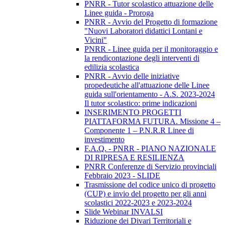
PNRR - Tutor scolastico attuazione delle
Linee guida - Proroga
PNRR - Avvio del Progetto di formazione
"Nuovi Laboratori didattici Lontani e
Vicini"
PNRR - Linee guida per il monitoraggio e
la rendicontazione degli interventi di
edilizia scolastica
PNRR - Avvio delle iniziative
propedeutiche all'attuazione delle Linee
guida sull'orientamento - A.S. 2023-2024
Il tutor scolastico: prime indicazioni
INSERIMENTO PROGETTI
PIATTAFORMA FUTURA. Missione 4 –
Componente 1 – P.N.R.R Linee di
investimento
F.A.Q. - PNRR - PIANO NAZIONALE
DI RIPRESA E RESILIENZA
PNRR Conferenze di Servizio provinciali
Febbraio 2023 - SLIDE
Trasmissione del codice unico di progetto
(CUP) e invio del progetto per gli anni
scolastici 2022-2023 e 2023-2024
Slide Webinar INVALSI
Riduzione dei Divari Territoriali e