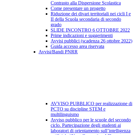
Contrasto alla Dispersione Scolastica
Come presentare un progetto
Riduzione dei divari territoriali nei cicli I e
II della Scuola secondaria di secondo
grado
SLIDE INCONTRO 6 OTTOBRE 2022
Prime indicazioni e suggerimenti
Avvisi pubblici (scadenza 26 ottobre 2022)
Guida accesso area riservata
Avvisi/Bandi PNRR
AVVISO PUBBLICO per realizzazione di
PCTO su discipline STEM e
multilinguismo
Avviso pubblico per le scuole del secondo
ciclo. Partecipazione degli studenti ai
laboratori di orientamento sull’intelligenza