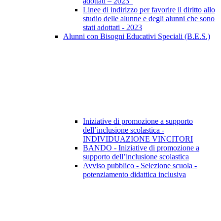
adottati – 2023”
Linee di indirizzo per favorire il diritto allo
studio delle alunne e degli alunni che sono
stati adottati - 2023
Alunni con Bisogni Educativi Speciali (B.E.S.)
Iniziative di promozione a supporto
dell’inclusione scolastica -
INDIVIDUAZIONE VINCITORI
BANDO - Iniziative di promozione a
supporto dell’inclusione scolastica
Avviso pubblico - Selezione scuola -
potenziamento didattica inclusiva