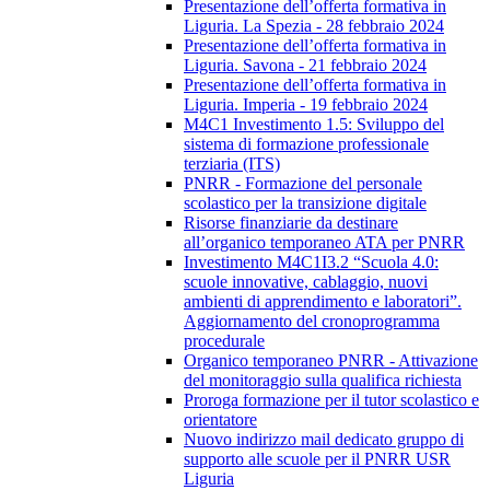
Presentazione dell’offerta formativa in
Liguria. La Spezia - 28 febbraio 2024
Presentazione dell’offerta formativa in
Liguria. Savona - 21 febbraio 2024
Presentazione dell’offerta formativa in
Liguria. Imperia - 19 febbraio 2024
M4C1 Investimento 1.5: Sviluppo del
sistema di formazione professionale
terziaria (ITS)
PNRR - Formazione del personale
scolastico per la transizione digitale
Risorse finanziarie da destinare
all’organico temporaneo ATA per PNRR
Investimento M4C1I3.2 “Scuola 4.0:
scuole innovative, cablaggio, nuovi
ambienti di apprendimento e laboratori”.
Aggiornamento del cronoprogramma
procedurale
Organico temporaneo PNRR - Attivazione
del monitoraggio sulla qualifica richiesta
Proroga formazione per il tutor scolastico e
orientatore
Nuovo indirizzo mail dedicato gruppo di
supporto alle scuole per il PNRR USR
Liguria