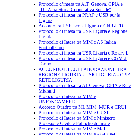
Protocollo d’intesa tra A.T. Genova, CPIA e
"Un'Altra Storia Cooperativa Sociale"
Protocollo di intesa tra PRAP e USR per la
Liguria
Accordo tra USR per la Liguria e CNR-ITD
Protocollo di intesa tra USR Liguria e Regione
Liguria
Protocollo di Intesa tra MIM e AS Italian
Football Cup
Protocollo di intesa tra USR Liguria e Rotary I.
Protocollo di intesa tra USR Liguria e CGM di
Torino
ACCORDO DI COLLABORAZIONE TRA
REGIONE LIGURIA - USR LIGURIA - CPIA
RETE LIGURIA
Protocollo di intesa tra AT Genova, CPIA e Rete
Migranti
Protocollo di Intesa tra MIM e
UNIONCAMERE
Accordo-Quadro tra MI, MIM, MUR e CRUI
Protocollo di Intesa tra MIM e CUSL
Protocollo di Intesa tra MIM e Ministero
Protezione Civile e Politiche del mare
Protocollo di Intesa tra MIM e MdL
Protocollo di Intesa tra MIM e AGCOM