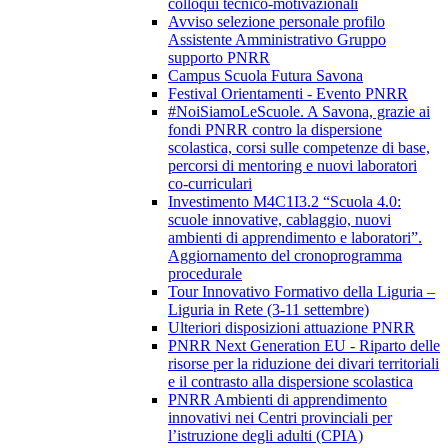
colloqui tecnico-motivazionali
Avviso selezione personale profilo
Assistente Amministrativo Gruppo
supporto PNRR
Campus Scuola Futura Savona
Festival Orientamenti - Evento PNRR
#NoiSiamoLeScuole. A Savona, grazie ai
fondi PNRR contro la dispersione
scolastica, corsi sulle competenze di base,
percorsi di mentoring e nuovi laboratori
co-curriculari
Investimento M4C1I3.2 “Scuola 4.0:
scuole innovative, cablaggio, nuovi
ambienti di apprendimento e laboratori”.
Aggiornamento del cronoprogramma
procedurale
Tour Innovativo Formativo della Liguria –
Liguria in Rete (3-11 settembre)
Ulteriori disposizioni attuazione PNRR
PNRR Next Generation EU - Riparto delle
risorse per la riduzione dei divari territoriali
e il contrasto alla dispersione scolastica
PNRR Ambienti di apprendimento
innovativi nei Centri provinciali per
l’istruzione degli adulti (CPIA)