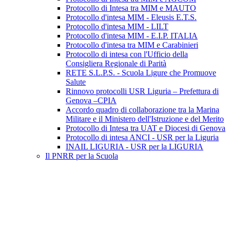
Protocollo di Intesa tra MIM e MAUTO
Protocollo d'intesa MIM - Eleusis E.T.S.
Protocollo d'intesa MIM - LILT
Protocollo d'intesa MIM - E.I.P. ITALIA
Protocollo d'intesa tra MIM e Carabinieri
Protocollo di intesa con l'Ufficio della
Consigliera Regionale di Parità
RETE S.L.P.S. - Scuola Ligure che Promuove
Salute
Rinnovo protocolli USR Liguria – Prefettura di
Genova –CPIA
Accordo quadro di collaborazione tra la Marina
Militare e il Ministero dell'Istruzione e del Merito
Protocollo di Intesa tra UAT e Diocesi di Genova
Protocollo di intesa ANCI - USR per la Liguria
INAIL LIGURIA - USR per la LIGURIA
Il PNRR per la Scuola