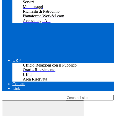
Servizi
Monitoraggi
Richiesta di Patrocinio
Piattaforma Work&Learn
Accesso agli Atti
URP
Ufficio Relazioni con il Pubblico
Orari - Ricevimento
Uffici
Area Riservata
Contatti
Link
Campo di ricerca per le pagine del sito