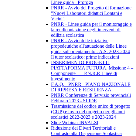
Linee guida - Proroga
PNRR - Avvio del Progetto di formazione
"Nuovi Laboratori didattici Lontani e
Vicini"
PNRR - Linee guida per il monitoraggio e
la rendicontazione degli interventi di
edilizia scolastica
PNRR - Avvio delle iniziative
propedeutiche all'attuazione delle Linee
guida sull'orientamento - A.S. 2023-2024
Il tutor scolastico: prime indicazioni
INSERIMENTO PROGETTI
PIATTAFORMA FUTURA. Missione 4 –
Componente 1 – P.N.R.R Linee di
investimento
F.A.Q. - PNRR - PIANO NAZIONALE
DI RIPRESA E RESILIENZA
PNRR Conferenze di Servizio provinciali
Febbraio 2023 - SLIDE
Trasmissione del codice unico di progetto
(CUP) e invio del progetto per gli anni
scolastici 2022-2023 e 2023-2024
Slide Webinar INVALSI
Riduzione dei Divari Territoriali e
Contrasto alla Dispersione Scolastica