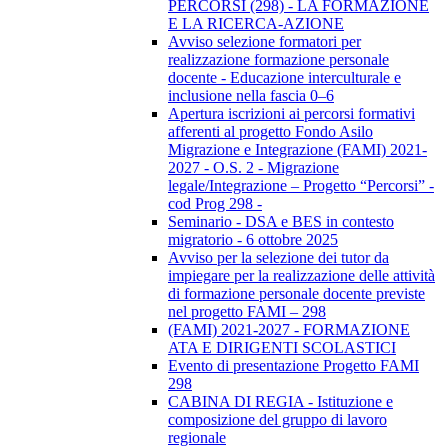
PERCORSI (298) - LA FORMAZIONE
E LA RICERCA-AZIONE
Avviso selezione formatori per
realizzazione formazione personale
docente - Educazione interculturale e
inclusione nella fascia 0–6
Apertura iscrizioni ai percorsi formativi
afferenti al progetto Fondo Asilo
Migrazione e Integrazione (FAMI) 2021-
2027 - O.S. 2 - Migrazione
legale/Integrazione – Progetto “Percorsi” -
cod Prog 298 -
Seminario - DSA e BES in contesto
migratorio - 6 ottobre 2025
Avviso per la selezione dei tutor da
impiegare per la realizzazione delle attività
di formazione personale docente previste
nel progetto FAMI – 298
(FAMI) 2021-2027 - FORMAZIONE
ATA E DIRIGENTI SCOLASTICI
Evento di presentazione Progetto FAMI
298
CABINA DI REGIA - Istituzione e
composizione del gruppo di lavoro
regionale