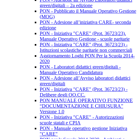
green/digitali – 2a edizione
PON - Pubblicato il Manuale Operativo Gestione
(MOG)
PON - Adesione all’iniziativa CARE- seconda
edizione
PON - Iniziativa "CARE" (Prot. 36723/23).
Manuale Operativo Gestione - scuole paritarie
PON - Iniziativa "CARE" (Prot. 36723/23) -
Istituzioni scolastiche paritarie non commerciali
Aggiornamento Loghi PON Per la Scuola 2014-
2020
PON - Laboratori didattici green/digitali -
Manuale Operativo Candidatura
PON - Adesione all’Avviso laboratori didattici
green/digitali
PON - Iniziativa "CARE" (Prot. 36723/23) -
Delibere degli OO.CC.
PON MANUALE OPERATIVO FUNZIONE
“DOCUMENTAZIONE E CHIUSURA”
Versione 1.0
PON - Iniziativa "CARE" - Autorizzazioni
scuole statali e CPIA
PON - Manuale operativo gestione Iniziativa
"CARE"