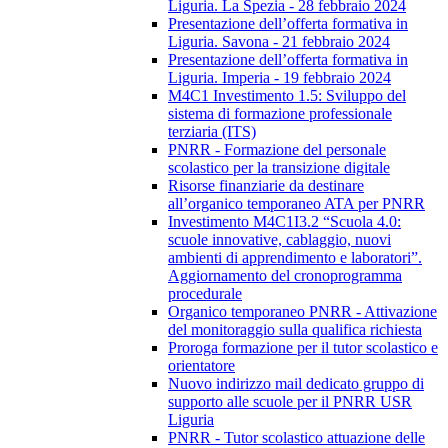
Liguria. La Spezia - 28 febbraio 2024
Presentazione dell’offerta formativa in
Liguria. Savona - 21 febbraio 2024
Presentazione dell’offerta formativa in
Liguria. Imperia - 19 febbraio 2024
M4C1 Investimento 1.5: Sviluppo del
sistema di formazione professionale
terziaria (ITS)
PNRR - Formazione del personale
scolastico per la transizione digitale
Risorse finanziarie da destinare
all’organico temporaneo ATA per PNRR
Investimento M4C1I3.2 “Scuola 4.0:
scuole innovative, cablaggio, nuovi
ambienti di apprendimento e laboratori”.
Aggiornamento del cronoprogramma
procedurale
Organico temporaneo PNRR - Attivazione
del monitoraggio sulla qualifica richiesta
Proroga formazione per il tutor scolastico e
orientatore
Nuovo indirizzo mail dedicato gruppo di
supporto alle scuole per il PNRR USR
Liguria
PNRR - Tutor scolastico attuazione delle