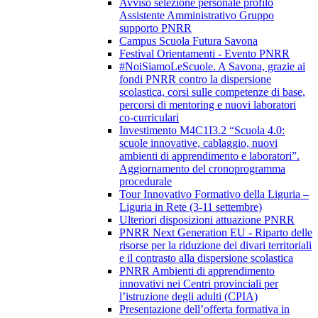
Avviso selezione personale profilo
Assistente Amministrativo Gruppo
supporto PNRR
Campus Scuola Futura Savona
Festival Orientamenti - Evento PNRR
#NoiSiamoLeScuole. A Savona, grazie ai
fondi PNRR contro la dispersione
scolastica, corsi sulle competenze di base,
percorsi di mentoring e nuovi laboratori
co-curriculari
Investimento M4C1I3.2 “Scuola 4.0:
scuole innovative, cablaggio, nuovi
ambienti di apprendimento e laboratori”.
Aggiornamento del cronoprogramma
procedurale
Tour Innovativo Formativo della Liguria –
Liguria in Rete (3-11 settembre)
Ulteriori disposizioni attuazione PNRR
PNRR Next Generation EU - Riparto delle
risorse per la riduzione dei divari territoriali
e il contrasto alla dispersione scolastica
PNRR Ambienti di apprendimento
innovativi nei Centri provinciali per
l’istruzione degli adulti (CPIA)
Presentazione dell’offerta formativa in