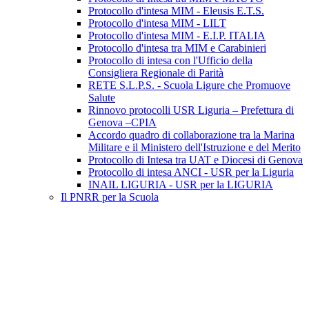
Protocollo d'intesa MIM - Eleusis E.T.S.
Protocollo d'intesa MIM - LILT
Protocollo d'intesa MIM - E.I.P. ITALIA
Protocollo d'intesa tra MIM e Carabinieri
Protocollo di intesa con l'Ufficio della
Consigliera Regionale di Parità
RETE S.L.P.S. - Scuola Ligure che Promuove
Salute
Rinnovo protocolli USR Liguria – Prefettura di
Genova –CPIA
Accordo quadro di collaborazione tra la Marina
Militare e il Ministero dell'Istruzione e del Merito
Protocollo di Intesa tra UAT e Diocesi di Genova
Protocollo di intesa ANCI - USR per la Liguria
INAIL LIGURIA - USR per la LIGURIA
Il PNRR per la Scuola