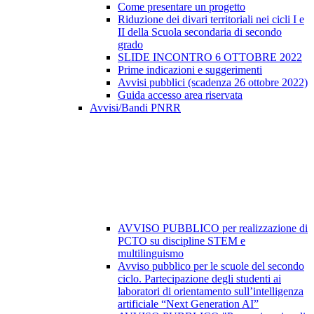
Come presentare un progetto
Riduzione dei divari territoriali nei cicli I e
II della Scuola secondaria di secondo
grado
SLIDE INCONTRO 6 OTTOBRE 2022
Prime indicazioni e suggerimenti
Avvisi pubblici (scadenza 26 ottobre 2022)
Guida accesso area riservata
Avvisi/Bandi PNRR
AVVISO PUBBLICO per realizzazione di
PCTO su discipline STEM e
multilinguismo
Avviso pubblico per le scuole del secondo
ciclo. Partecipazione degli studenti ai
laboratori di orientamento sull’intelligenza
artificiale “Next Generation AI”