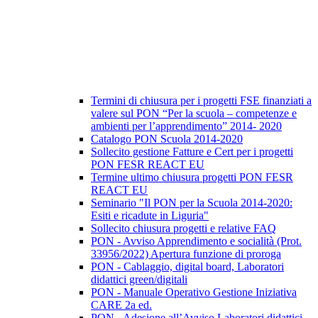
Termini di chiusura per i progetti FSE finanziati a
valere sul PON “Per la scuola – competenze e
ambienti per l’apprendimento” 2014- 2020
Catalogo PON Scuola 2014-2020
Sollecito gestione Fatture e Cert per i progetti
PON FESR REACT EU
Termine ultimo chiusura progetti PON FESR
REACT EU
Seminario "Il PON per la Scuola 2014-2020:
Esiti e ricadute in Liguria"
Sollecito chiusura progetti e relative FAQ
PON - Avviso Apprendimento e socialità (Prot.
33956/2022) Apertura funzione di proroga
PON - Cablaggio, digital board, Laboratori
didattici green/digitali
PON - Manuale Operativo Gestione Iniziativa
CARE 2a ed.
PON - Adesione all’Avviso Laboratori didattici