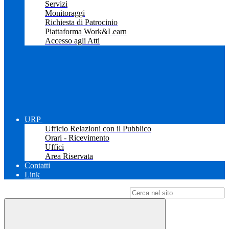
Servizi
Monitoraggi
Richiesta di Patrocinio
Piattaforma Work&Learn
Accesso agli Atti
URP
Ufficio Relazioni con il Pubblico
Orari - Ricevimento
Uffici
Area Riservata
Contatti
Link
Campo di ricerca per le pagine del sito