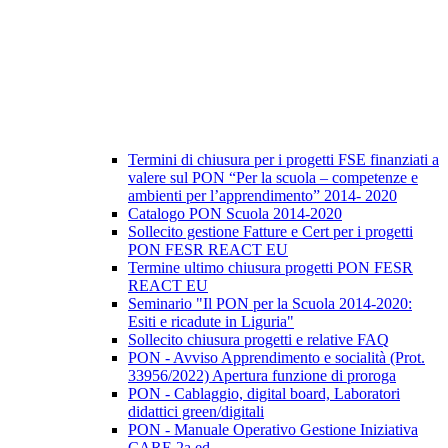
Termini di chiusura per i progetti FSE finanziati a
valere sul PON “Per la scuola – competenze e
ambienti per l’apprendimento” 2014- 2020
Catalogo PON Scuola 2014-2020
Sollecito gestione Fatture e Cert per i progetti
PON FESR REACT EU
Termine ultimo chiusura progetti PON FESR
REACT EU
Seminario "Il PON per la Scuola 2014-2020:
Esiti e ricadute in Liguria"
Sollecito chiusura progetti e relative FAQ
PON - Avviso Apprendimento e socialità (Prot.
33956/2022) Apertura funzione di proroga
PON - Cablaggio, digital board, Laboratori
didattici green/digitali
PON - Manuale Operativo Gestione Iniziativa
CARE 2a ed.