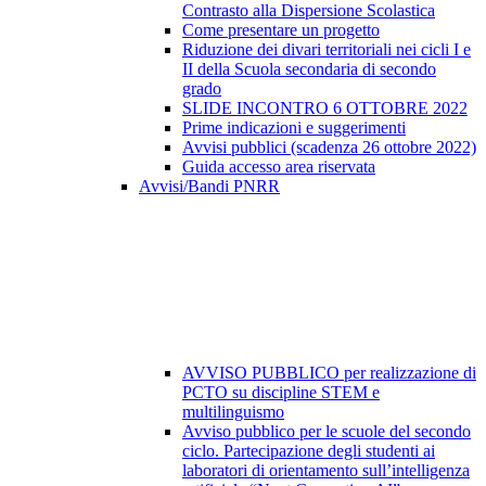
Contrasto alla Dispersione Scolastica
Come presentare un progetto
Riduzione dei divari territoriali nei cicli I e
II della Scuola secondaria di secondo
grado
SLIDE INCONTRO 6 OTTOBRE 2022
Prime indicazioni e suggerimenti
Avvisi pubblici (scadenza 26 ottobre 2022)
Guida accesso area riservata
Avvisi/Bandi PNRR
AVVISO PUBBLICO per realizzazione di
PCTO su discipline STEM e
multilinguismo
Avviso pubblico per le scuole del secondo
ciclo. Partecipazione degli studenti ai
laboratori di orientamento sull’intelligenza