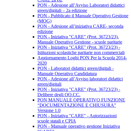
PON - Adesione all’Avviso Laboratori didattici
green/digitali – 2a edizione
PON - Pubblicato il Manuale Operativo Gestione
(MOG)
PON - Adesione all’iniziativa CARE- seconda
edizione
PON - Iniziativa "CARE" (Prot. 36723/23).
Manuale Operativo Gestione - scuole paritarie
PON - Iniziativa "CARE" (Prot. 36723/23) -
Istituzioni scolastiche paritarie non commerciali
Aggiornamento Loghi PON Per la Scuola 2014-
2020
PON - Laboratori didattici green/digitali -
Manuale Operativo Candidatura
PON - Adesione all’Avviso laboratori didattici
green/digitali
PON - Iniziativa "CARE" (Prot. 36723/23) -
Delibere degli OO.CC.
PON MANUALE OPERATIVO FUNZIONE
“DOCUMENTAZIONE E CHIUSURA”
Versione 1.0
PON - Iniziativa "CARE" - Autorizzazioni
scuole statali e CPIA
PON - Manuale operativo gestione Iniziativa