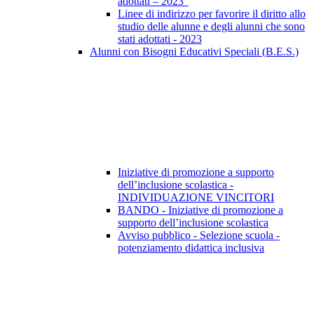
adottati – 2023”
Linee di indirizzo per favorire il diritto allo
studio delle alunne e degli alunni che sono
stati adottati - 2023
Alunni con Bisogni Educativi Speciali (B.E.S.)
Iniziative di promozione a supporto
dell’inclusione scolastica -
INDIVIDUAZIONE VINCITORI
BANDO - Iniziative di promozione a
supporto dell’inclusione scolastica
Avviso pubblico - Selezione scuola -
potenziamento didattica inclusiva