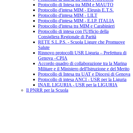
Protocollo di Intesa tra MIM e MAUTO
Protocollo d'intesa MIM - Eleusis E.T.S.
Protocollo d'intesa MIM - LILT
Protocollo d'intesa MIM - E.I.P. ITALIA
Protocollo d'intesa tra MIM e Carabinieri
Protocollo di intesa con l'Ufficio della
Consigliera Regionale di Parità
RETE S.L.P.S. - Scuola Ligure che Promuove
Salute
Rinnovo protocolli USR Liguria – Prefettura di
Genova –CPIA
Accordo quadro di collaborazione tra la Marina
Militare e il Ministero dell'Istruzione e del Merito
Protocollo di Intesa tra UAT e Diocesi di Genova
Protocollo di intesa ANCI - USR per la Liguria
INAIL LIGURIA - USR per la LIGURIA
Il PNRR per la Scuola