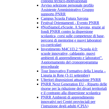
colloqui tecnico-motivazionali
Avviso selezione personale profilo
Assistente Amministrativo Gruppo
supporto PNRR
Campus Scuola Futura Savona
Festival Orientamenti - Evento PNRR
#NoiSiamoLeScuole. A Savona, grazie ai
fondi PNRR contro la dispersione
scolastica, corsi sulle competenze di base,
percorsi di mentoring e nuovi laboratori
co-curriculari
Investimento M4C1I3.2 “Scuola 4.0:
scuole innovative, cablaggio, nuovi
ambienti di apprendimento e laboratori”.
Aggiornamento del cronoprogramma
procedurale
Tour Innovativo Formativo della Liguria –
Liguria in Rete (3-11 settembre)
Ulteriori disposizioni attuazione PNRR
PNRR Next Generation EU - Riparto delle
risorse per la riduzione dei divari territoriali
e il contrasto alla dispersione scolastica
PNRR Ambienti di apprendimento
innovativi nei Centri provinciali per
l’istruzione degli adulti (CPIA)