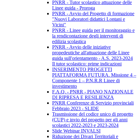
PNRR - Tutor scolastico attuazione delle
Linee guida - Proroga
PNRR - Avvio del Progetto di formazione
"Nuovi Laboratori didattici Lontani e
Vicini"
PNRR - Linee guida per il monitoraggio e
la rendicontazione degli interventi di
edilizia scolastica
PNRR - Avvio delle iniziative
propedeutiche all'attuazione delle Linee
guida sull'orientamento - A.S. 2023-2024
Il tutor scolastico: prime indicazioni
INSERIMENTO PROGETTI
PIATTAFORMA FUTURA. Missione 4 –
Componente 1 – P.N.R.R Linee di
investimento
F.A.Q. - PNRR - PIANO NAZIONALE
DI RIPRESA E RESILIENZA
PNRR Conferenze di Servizio provinciali
Febbraio 2023 - SLIDE
Trasmissione del codice unico di progetto
(CUP) e invio del progetto per gli anni
scolastici 2022-2023 e 2023-2024
Slide Webinar INVALSI
Riduzione dei Divari Territoriali e