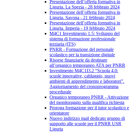
Presentazione dell’offerta formativa in
Liguria. La Spezia - 28 febbraio 2024
Presentazione dell’offerta formativa in
Liguria. Savona - 21 febbraio 2024
Presentazione dell’offerta formativa in
Liguria. Imperia - 19 febbraio 2024
M4C1 Investimento 1.5: Sviluppo del
sistema di formazione professionale
terziaria (ITS)
PNRR - Formazione del personale
scolastico per la transizione digitale
Risorse finanziarie da destinare
all’organico temporaneo ATA per PNRR
Investimento M4C1I3.2 “Scuola 4.0:
scuole innovative, cablaggio, nuovi
ambienti di apprendimento e laboratori”.
Aggiornamento del cronoprogramma
procedurale
Organico temporaneo PNRR - Attivazione
del monitoraggio sulla qualifica richiesta
Proroga formazione per il tutor scolastico e
orientatore
Nuovo indirizzo mail dedicato gruppo di
supporto alle scuole per il PNRR USR
Liguria