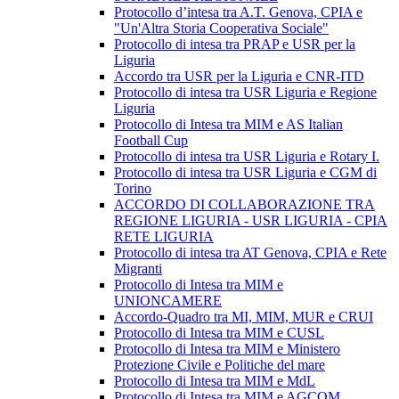
Protocollo d’intesa tra A.T. Genova, CPIA e
"Un'Altra Storia Cooperativa Sociale"
Protocollo di intesa tra PRAP e USR per la
Liguria
Accordo tra USR per la Liguria e CNR-ITD
Protocollo di intesa tra USR Liguria e Regione
Liguria
Protocollo di Intesa tra MIM e AS Italian
Football Cup
Protocollo di intesa tra USR Liguria e Rotary I.
Protocollo di intesa tra USR Liguria e CGM di
Torino
ACCORDO DI COLLABORAZIONE TRA
REGIONE LIGURIA - USR LIGURIA - CPIA
RETE LIGURIA
Protocollo di intesa tra AT Genova, CPIA e Rete
Migranti
Protocollo di Intesa tra MIM e
UNIONCAMERE
Accordo-Quadro tra MI, MIM, MUR e CRUI
Protocollo di Intesa tra MIM e CUSL
Protocollo di Intesa tra MIM e Ministero
Protezione Civile e Politiche del mare
Protocollo di Intesa tra MIM e MdL
Protocollo di Intesa tra MIM e AGCOM