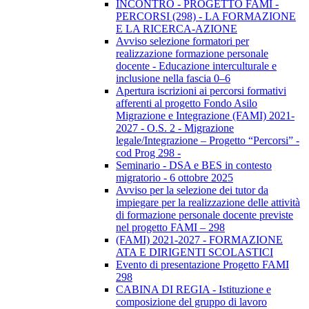
INCONTRO - PROGETTO FAMI -
PERCORSI (298) - LA FORMAZIONE
E LA RICERCA-AZIONE
Avviso selezione formatori per
realizzazione formazione personale
docente - Educazione interculturale e
inclusione nella fascia 0–6
Apertura iscrizioni ai percorsi formativi
afferenti al progetto Fondo Asilo
Migrazione e Integrazione (FAMI) 2021-
2027 - O.S. 2 - Migrazione
legale/Integrazione – Progetto “Percorsi” -
cod Prog 298 -
Seminario - DSA e BES in contesto
migratorio - 6 ottobre 2025
Avviso per la selezione dei tutor da
impiegare per la realizzazione delle attività
di formazione personale docente previste
nel progetto FAMI – 298
(FAMI) 2021-2027 - FORMAZIONE
ATA E DIRIGENTI SCOLASTICI
Evento di presentazione Progetto FAMI
298
CABINA DI REGIA - Istituzione e
composizione del gruppo di lavoro