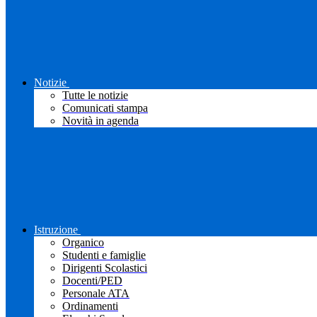
Notizie
Tutte le notizie
Comunicati stampa
Novità in agenda
Istruzione
Organico
Studenti e famiglie
Dirigenti Scolastici
Docenti/PED
Personale ATA
Ordinamenti