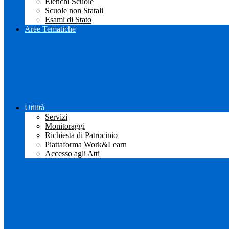
Elenchi Scuole
Scuole non Statali
Esami di Stato
Aree Tematiche
Utilità
Servizi
Monitoraggi
Richiesta di Patrocinio
Piattaforma Work&Learn
Accesso agli Atti