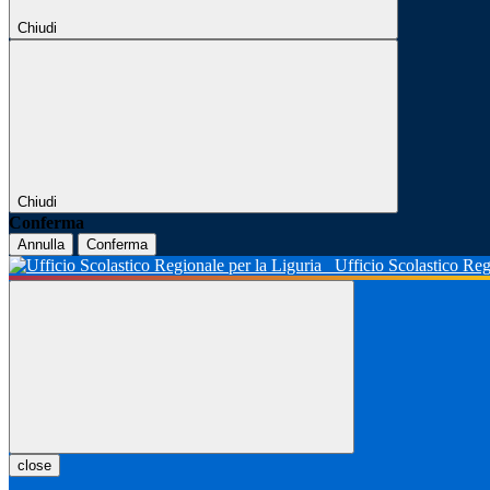
Chiudi
Chiudi
Conferma
Annulla
Conferma
Ufficio Scolastico Reg
close