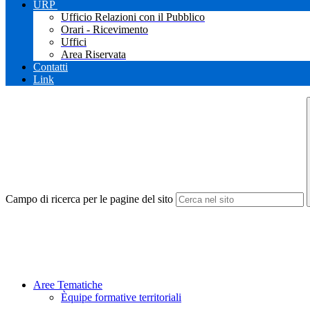
URP
Ufficio Relazioni con il Pubblico
Orari - Ricevimento
Uffici
Area Riservata
Contatti
Link
Campo di ricerca per le pagine del sito
Aree Tematiche
Èquipe formative territoriali