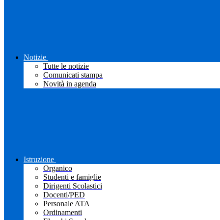
Notizie
Tutte le notizie
Comunicati stampa
Novità in agenda
Istruzione
Organico
Studenti e famiglie
Dirigenti Scolastici
Docenti/PED
Personale ATA
Ordinamenti