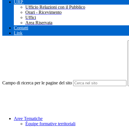
URP
Ufficio Relazioni con il Pubblico
Orari - Ricevimento
Uffici
Area Riservata
Contatti
Link
Campo di ricerca per le pagine del sito
Aree Tematiche
Èquipe formative territoriali