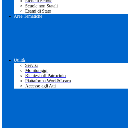
Elenchi Scuole
Scuole non Statali
Esami di Stato
Aree Tematiche
Utilità
Servizi
Monitoraggi
Richiesta di Patrocinio
Piattaforma Work&Learn
Accesso agli Atti