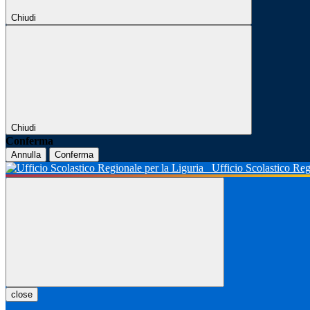
Chiudi
Chiudi
Conferma
Annulla
Conferma
Ufficio Scolastico Reg
close