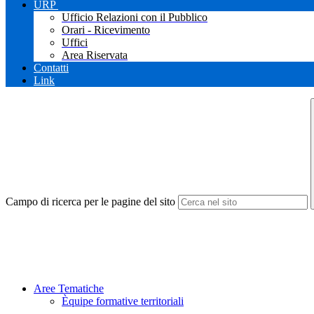
URP
Ufficio Relazioni con il Pubblico
Orari - Ricevimento
Uffici
Area Riservata
Contatti
Link
Campo di ricerca per le pagine del sito
Aree Tematiche
Èquipe formative territoriali