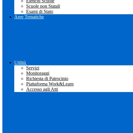
Elenchi Scuole
Scuole non Statali
Esami di Stato
Aree Tematiche
Utilità
Servizi
Monitoraggi
Richiesta di Patrocinio
Piattaforma Work&Learn
Accesso agli Atti