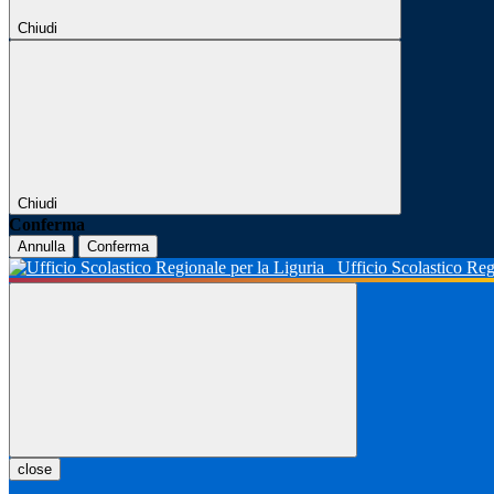
Chiudi
Chiudi
Conferma
Annulla
Conferma
Ufficio Scolastico Reg
close