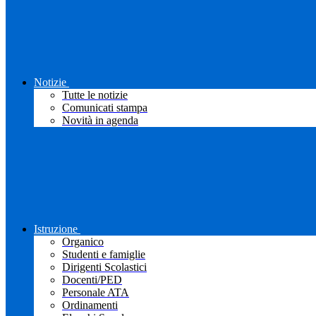
Notizie
Tutte le notizie
Comunicati stampa
Novità in agenda
Istruzione
Organico
Studenti e famiglie
Dirigenti Scolastici
Docenti/PED
Personale ATA
Ordinamenti