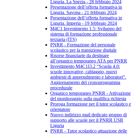
Liguria. La Spezia - 28 febbraio 2024
Presentazione dell’offerta formativa in
Liguria. Savona - 21 febbraio 2024
Presentazione dell’offerta formativa in
Liguria. Imperia - 19 febbraio 2024
M4C1 Investimento 1.5: Sviluppo del
sistema di formazione professionale
terziaria (ITS)
PNRR - Formazione del personale
scolastico per la transizione digitale
Risorse finanziarie da destinare
all’organico temporaneo ATA per PNRR
Investimento M4C1I3.2 “Scuola 4.0:
scuole innovative, cablaggio, nuovi
ambienti di apprendimento e laboratori”.
Aggiornamento del cronoprogramma
procedurale
Organico temporaneo PNRR - Attivazione
del monitoraggio sulla qualifica richiesta
Proroga formazione per il tutor scolastico e
orientatore
Nuovo indirizzo mail dedicato gruppo di
supporto alle scuole per il PNRR USR
Liguria
PNRR - Tutor scolastico attuazione delle