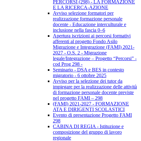
PERCORSI (298) - LA FORMAZIONE
E LA RICERCA-AZIONE
Avviso selezione formatori per
realizzazione formazione personale
docente - Educazione interculturale e
inclusione nella fascia 0–6
Apertura iscrizioni ai percorsi formativi
afferenti al progetto Fondo Asilo
Migrazione e Integrazione (FAMI) 2021-
2027 - O.S. 2 - Migrazione
legale/Integrazione – Progetto “Percorsi” -
cod Prog 298 -
Seminario - DSA e BES in contesto
migratorio - 6 ottobre 2025
Avviso per la selezione dei tutor da
impiegare per la realizzazione delle attività
di formazione personale docente previste
nel progetto FAMI – 298
(FAMI) 2021-2027 - FORMAZIONE
ATA E DIRIGENTI SCOLASTICI
Evento di presentazione Progetto FAMI
298
CABINA DI REGIA - Istituzione e
composizione del gruppo di lavoro
regionale