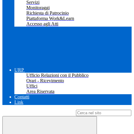
Servizi
Monitoraggi
Richiesta di Patrocinio
Piattaforma Work&Learn
Accesso agli Atti
URP
Ufficio Relazioni con il Pubblico
Orari - Ricevimento
Uffici
Area Riservata
Contatti
Link
Campo di ricerca per le pagine del sito