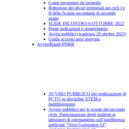
Come presentare un progetto
Riduzione dei divari territoriali nei cicli I e
II della Scuola secondaria di secondo
grado
SLIDE INCONTRO 6 OTTOBRE 2022
Prime indicazioni e suggerimenti
Avvisi pubblici (scadenza 26 ottobre 2022)
Guida accesso area riservata
Avvisi/Bandi PNRR
AVVISO PUBBLICO per realizzazione di
PCTO su discipline STEM e
multilinguismo
Avviso pubblico per le scuole del secondo
ciclo. Partecipazione degli studenti ai
laboratori di orientamento sull’intelligenza
artificiale “Next Generation AI”