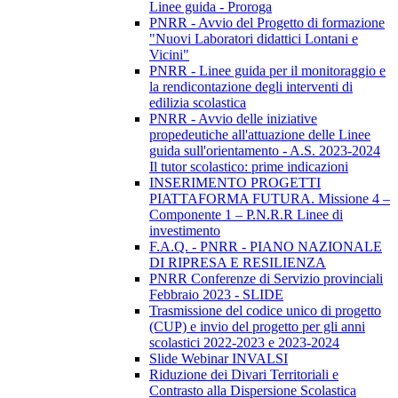
Linee guida - Proroga
PNRR - Avvio del Progetto di formazione
"Nuovi Laboratori didattici Lontani e
Vicini"
PNRR - Linee guida per il monitoraggio e
la rendicontazione degli interventi di
edilizia scolastica
PNRR - Avvio delle iniziative
propedeutiche all'attuazione delle Linee
guida sull'orientamento - A.S. 2023-2024
Il tutor scolastico: prime indicazioni
INSERIMENTO PROGETTI
PIATTAFORMA FUTURA. Missione 4 –
Componente 1 – P.N.R.R Linee di
investimento
F.A.Q. - PNRR - PIANO NAZIONALE
DI RIPRESA E RESILIENZA
PNRR Conferenze di Servizio provinciali
Febbraio 2023 - SLIDE
Trasmissione del codice unico di progetto
(CUP) e invio del progetto per gli anni
scolastici 2022-2023 e 2023-2024
Slide Webinar INVALSI
Riduzione dei Divari Territoriali e
Contrasto alla Dispersione Scolastica