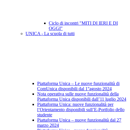
Ciclo di incontri "MITI DI IERI E DI
OGGI"
UNICA - La scuola di tutti
Piattaforma Unica – Le nuove funzionalità di
ComUnica disponibili dal 1°agosto 2024
Nota operativa sulle nuove funzionalità della
Piattaforma Unica disponibili dall’11 luglio 2024
Piattaforma Unica: nuove funzionalità per
l’Orientamento disponibili sull’E-Portfolio dello
studente
Piattaforma Unica – nuove funzionalità dal 27
marzo 2024