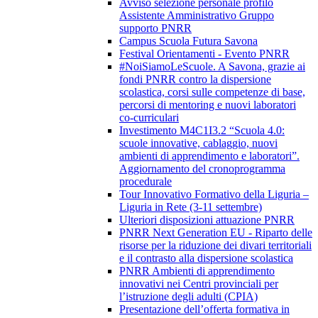
Avviso selezione personale profilo
Assistente Amministrativo Gruppo
supporto PNRR
Campus Scuola Futura Savona
Festival Orientamenti - Evento PNRR
#NoiSiamoLeScuole. A Savona, grazie ai
fondi PNRR contro la dispersione
scolastica, corsi sulle competenze di base,
percorsi di mentoring e nuovi laboratori
co-curriculari
Investimento M4C1I3.2 “Scuola 4.0:
scuole innovative, cablaggio, nuovi
ambienti di apprendimento e laboratori”.
Aggiornamento del cronoprogramma
procedurale
Tour Innovativo Formativo della Liguria –
Liguria in Rete (3-11 settembre)
Ulteriori disposizioni attuazione PNRR
PNRR Next Generation EU - Riparto delle
risorse per la riduzione dei divari territoriali
e il contrasto alla dispersione scolastica
PNRR Ambienti di apprendimento
innovativi nei Centri provinciali per
l’istruzione degli adulti (CPIA)
Presentazione dell’offerta formativa in