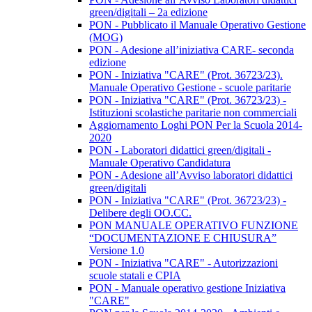
green/digitali – 2a edizione
PON - Pubblicato il Manuale Operativo Gestione
(MOG)
PON - Adesione all’iniziativa CARE- seconda
edizione
PON - Iniziativa "CARE" (Prot. 36723/23).
Manuale Operativo Gestione - scuole paritarie
PON - Iniziativa "CARE" (Prot. 36723/23) -
Istituzioni scolastiche paritarie non commerciali
Aggiornamento Loghi PON Per la Scuola 2014-
2020
PON - Laboratori didattici green/digitali -
Manuale Operativo Candidatura
PON - Adesione all’Avviso laboratori didattici
green/digitali
PON - Iniziativa "CARE" (Prot. 36723/23) -
Delibere degli OO.CC.
PON MANUALE OPERATIVO FUNZIONE
“DOCUMENTAZIONE E CHIUSURA”
Versione 1.0
PON - Iniziativa "CARE" - Autorizzazioni
scuole statali e CPIA
PON - Manuale operativo gestione Iniziativa
"CARE"