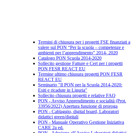
Termini di chiusura per i progetti FSE finanziati a
valere sul PON “Per la scuola – competenze e
ambienti per l’apprendimento” 2014- 2020
Catalogo PON Scuola 2014-2020
Sollecito gestione Fatture e Cert per i progetti
PON FESR REACT EU
Termine ultimo chiusura progetti PON FESR
REACT EU
Seminario "Il PON per la Scuola 2014-2020:
Esiti e ricadute in Liguria"
Sollecito chiusura progetti e relative FAQ
PON - Avviso Apprendimento e socialità (Prot.
33956/2022) Apertura funzione di proroga
PON - Cablaggio, digital board, Laboratori
didattici green/digitali
PON - Manuale Operativo Gestione Iniziativa
CARE 2a ed.
PON - Adesione all’Avviso Laboratori didattici