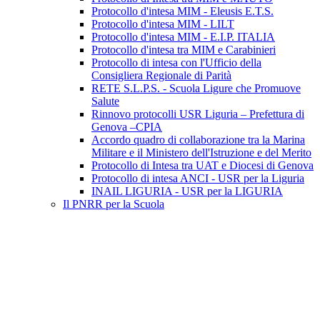
Protocollo d'intesa MIM - Eleusis E.T.S.
Protocollo d'intesa MIM - LILT
Protocollo d'intesa MIM - E.I.P. ITALIA
Protocollo d'intesa tra MIM e Carabinieri
Protocollo di intesa con l'Ufficio della
Consigliera Regionale di Parità
RETE S.L.P.S. - Scuola Ligure che Promuove
Salute
Rinnovo protocolli USR Liguria – Prefettura di
Genova –CPIA
Accordo quadro di collaborazione tra la Marina
Militare e il Ministero dell'Istruzione e del Merito
Protocollo di Intesa tra UAT e Diocesi di Genova
Protocollo di intesa ANCI - USR per la Liguria
INAIL LIGURIA - USR per la LIGURIA
Il PNRR per la Scuola